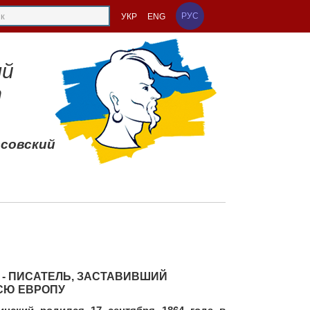
РУС
УКР
ENG
ый
т
ссовский
- ПИСАТЕЛЬ, ЗАСТАВИВШИЙ
СЮ ЕВРОПУ