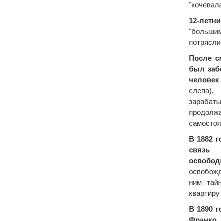
"кочевала
12-летн
"большим
потрясли
После с
был заб
человек
слепа)
зарабат
продолж
самостоя
В 1882 
связ
освобод
освобож
ним тай
квартиру
В 1890 г
Франко
,