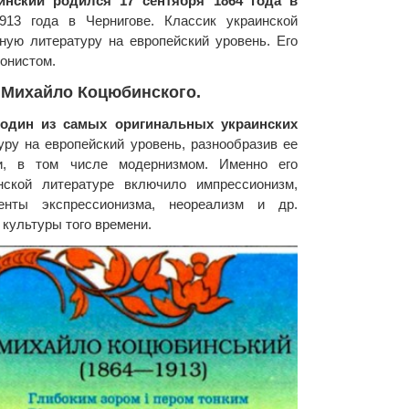
нский родился 17 сентября 1864 года в
913 года в Чернигове. Классик украинской
ную литературу на европейский уровень. Его
онистом.
 Михайло Коцюбинского.
один из самых оригинальных украинских
уру на европейский уровень, разнообразив ее
ми, в том числе модернизмом. Именно его
нской литературе включило импрессионизм,
менты экспрессионизма, неореализм и др.
 культуры того времени.