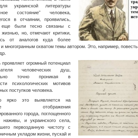
для украинской литературы
ичное состояние" человека,
егося в отчаянии, проявились,
 еще были тесно связаны с
 жизнью, но, отмечают критики,
ись от аналогов куда более
 и многогранным охватом темы автором. Это, например, повесть "
др.
 проявляет огромный потенциал
ователя человеческих душ,
ельно точно проникая в
ости психологических мотивов
иных поступков человека.
но ярко это выявляется на
расте отображения
рованного города, поглощенного
ю наживы, и украинского села,
вшего первозданную чистоту с
оничным укладом жизни, пускай и