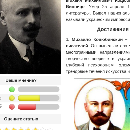
Михаил Михайлович Коцюби
Виннице
. Умер 25 апреля 1
литературы. Вывел националь
называли украинским импресси
Достижения
1. Михайло Коцюбинский – 
писателей
. Он вывел литерат
многогранными направления
творчество впервые в украи
глубокий психологизм, эле
трендовые течения искусства и
Ваше мнение?
ю
ой
Оцените статью