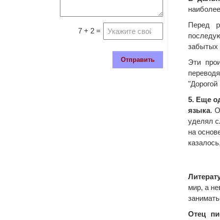
наиболее 
Перед р
7 + 2 =
последую
забытых 
Отправить
Эти про
переводя
"Дорогой
5. Еще 
языка
. 
уделял с
на основ
казалось
Литерат
мир, а н
занимать
Отец пи