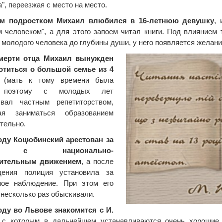
", переезжая с место на место.
им подростком Михаил влюбился в 16-летнюю девушку
,
 человеком", а для этого запоем читал книги. Под влиянием 
 молодого человека до глубины души, у него появляется желани
мерти отца Михаил вынужден
отиться о большой семье из 4
(мать к тому времени была
, поэтому с молодых лет
ывал частным репетиторством,
ая заниматься образованием
тельно.
году Коцюбинский арестован за
ь с национально-
ительным движением
, а после
дения полиция установила за
ное наблюдение. При этом его
 несколько раз обыскивали.
оду во Львове знакомится с И.
 с которым в дальнейшем устанавливаются очень хорошие 