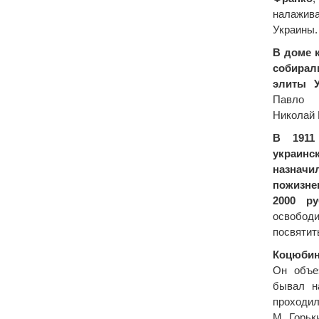
налажива
Украины.
В доме 
собирал
элиты 
Павло 
Николай 
В 1911
украин
назн
пожизн
2000 р
освобод
посвятит
Коцюби
Он объе
бывал н
проходил
М. Горьк