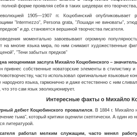
полной форме проявляя себя в таких шедеврах его творчества, ка
еволюцией 1905—1907 гг. Коцюбинский опубликовывает р
щими "Intermezzo", Persona grata, "Лошади не виноваты", этюд
предков" и др. становятся вершиной творчества писателя.
изведения моментально завоевывают огромную популярност
т на многие языка мира, по ним снимают художественные филь
 ценой", "Тени забытых предков"
одна неоценимая заслуга Михайло Коцюбинского – значител
Он привнес собственные новаторские элементы в стилистику и
ловотворчеству, часто использовал оригинальные языковые кон
е народного языка, гармонично и даже естественно с ним сливал
, что это сам язык эволюционирует.
Интересные факты о Михайло К
урный дебют Коцюбинского провалился
. В 1884 г. Михайло
евчение тьма", который критики оценили скептически. А один из
ся литературой.
сателя работал мелким служащим, часто менял работ