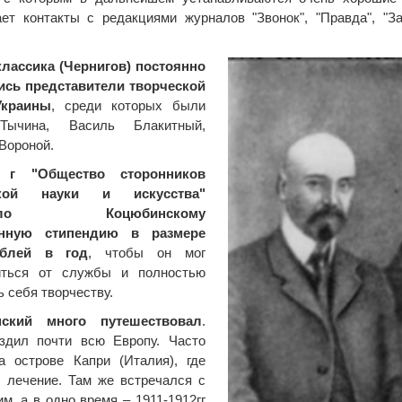
ет контакты с редакциями журналов "Звонок", "Правда", "З
классика (Чернигов) постоянно
ись представители творческой
Украины
, среди которых были
Тычина, Василь Блакитный,
Вороной.
 г "Общество сторонников
ской науки и искусства"
ачило Коцюбинскому
енную стипендию в размере
ублей в год
, чтобы он мог
иться от службы и полностью
ь себя творчеству.
нский много путешествовал
.
здил почти всю Европу. Часто
а острове Капри (Италия), где
 лечение. Там же встречался с
им, а в одно время – 1911-1912гг