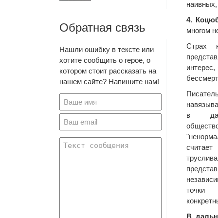
наивных, 
4. Коцю
Обратная связь
многом н
Страх к
Нашли ошибку в тексте или
предста
хотите сообщить о герое, о
интере
котором стоит рассказать на
бессмерт
нашем сайте? Напишите нам!
Писател
навязыва
в дал
общес
"ненорм
считает
труслив
предста
независ
точки 
конкретн
В дальн