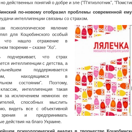
но действенных понятий о добре и зле ("П’ятизлотник", "Помстив
бинский по-новому отобразил проблемы современной ему
еудачи интеллигенции связаны со страхом.
ак психологическое явление
влял для Коцюбинского особый
с, что нашло отражение в
ном творении – сказке "Хо".
ь подчеркивает, что страх
ется интеллигенции с детства, а
ьнейшем поддерживается
твом, находящимся в
альном состоянии". Поэтому,
 классик, интеллигенция такая
ая за исключением немногих ее
вителей, способных мыслить
имо, видеть все с объективной
зрения и предпринимать
ые действия на благо Украине.
ейшем психологический анализ в творчестве Коцюбинск