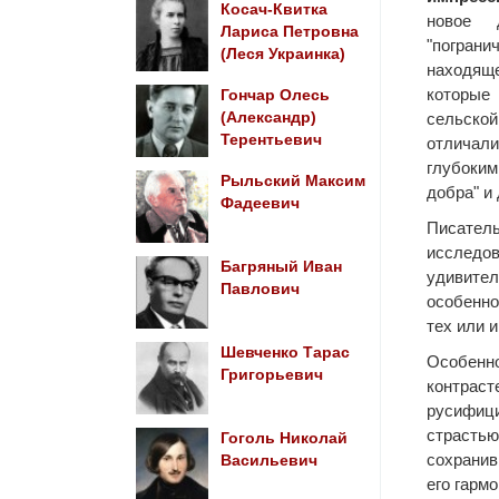
Косач-Квитка
новое 
Лариса Петровна
"погран
(Леся Украинка)
находящ
которые
Гончар Олесь
сельской
(Александр)
Терентьевич
отличал
глубоким
Рыльский Максим
добра" и 
Фадеевич
Писатель
исслед
Багряный Иван
удивит
Павлович
особенн
тех или 
Шевченко Тарас
Особен
Григорьевич
конт
русифици
страсть
Гоголь Николай
сохрани
Васильевич
его гарм