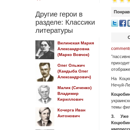
Понрав
Другие герои в
разделе: Классики
литературы
Вилинская Мария
comments
Александровна
(Марко Вовчок)
"пассив
приходи
Олег Ольжич
отображе
(Кандыба Олег
Александрович)
На Коцю
Нечуй-Ле
Малик (Сиченко)
Владимир
Коцюбин
Кириллович
украинск
темы фил
Кочерга Иван
3. Уже
Антонович
Коцюбин
импресс