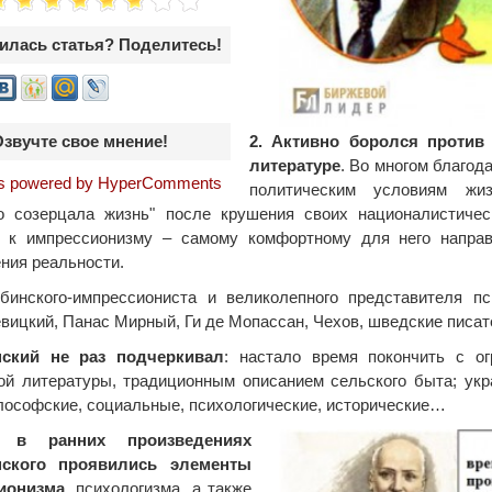
илась статья? Поделитесь!
2. Активно боролся против
Озвучте свое мнение!
литературе
. Во многом благод
 powered by HyperComments
политическим условиям жиз
но созерцала жизнь" после крушения своих националистиче
т к импрессионизму – самому комфортному для него напра
ния реальности.
бинского-импрессиониста и великолепного представителя п
вицкий, Панас Мирный, Ги де Мопассан, Чехов, шведские писат
ский не раз подчеркивал
: настало время покончить с о
ой литературы, традиционным описанием сельского быта; ук
ософские, социальные, психологические, исторические…
 в ранних произведениях
ского проявились элементы
ионизма
, психологизма, а также