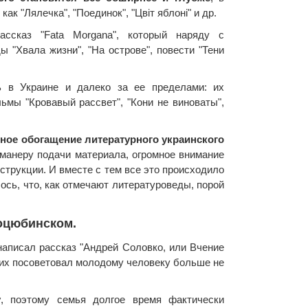
к "Лялечка", "Поединок", "Цвіт яблоні" и др.
ассказ "Fata Morgana", который наряду с
ы "Хвала жизни", "На острове", повести "Тени
ь в Украине и далеко за ее пределами: их
мы "Кровавый рассвет", "Кони не виноваты",
ьное обогащение литературного украинского
 манеру подачи материала, огромное внимание
струкции. И вместе с тем все это происходило
ось, что, как отмечают литературоведы, порой
оцюбинском.
 написал рассказ "Андрей Соловко, или Вчение
 них посоветовал молодому человеку больше не
у
, поэтому семья долгое время фактически