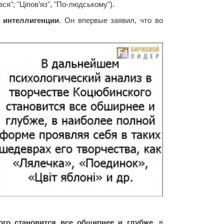
ся"; "Ціпов’яз", "По-людському").
 интеллигенции
. Он впервые заявил, что во
ого становится все обширнее и глубже
, в