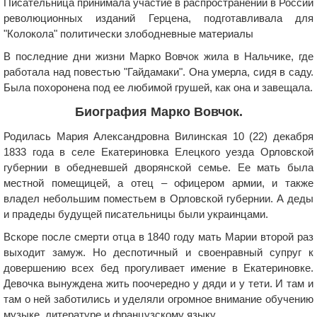
Писательница принимала участие в распространении в России
революционных изданий Герцена, подготавливала для
"Колокола" политически злободневные материалы
В последние дни жизни Марко Вовчок жила в Нальчике, где
работала над повестью "Гайдамаки". Она умерла, сидя в саду.
Была похоронена под ее любимой грушей, как она и завещала.
Биография Марко Вовчок.
Родилась Мария Александровна Вилинская 10 (22) декабря
1833 года в селе Екатериновка Елецкого уезда Орловской
губернии в обедневшей дворянской семье. Ее мать была
местной помещицей, а отец – офицером армии, и также
владел небольшим поместьем в Орловской губернии. А деды
и прадеды будущей писательницы были украинцами.
Вскоре после смерти отца в 1840 году мать Марии второй раз
выходит замуж. Но деспотичный и своенравный супруг к
довершению всех бед прогуливает имение в Екатериновке.
Девочка вынуждена жить поочередно у дяди и у тети. И там и
там о ней заботились и уделяли огромное внимание обучению
музыке, литературе и французскому языку.