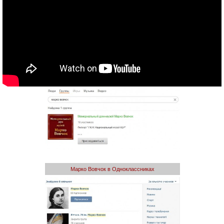
Марко Вовчок в Однокласcниках