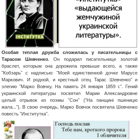
Особая теплая дружба сложилась у писательницы с
Тарасом Шевченко
. Он подарил писательнице золотой
браслет, которым она дорожила превыше всего, а также
"Кобзарь" с надписью: "Моей единственной дочке Марусе
Маркович. И родной, и крестный отец Тарас Шевченко" и
элегию "Марко Вовчку. На память 24 января 1859 г.". Гений
украинской литературы посвятил Марии Александровне
целый отрывок из поэмы "Сон" ("На панщині пшеницю
жала..."). В свою очередь, Марко Вовчок посвятила Шевченко
повесть "Институтка".