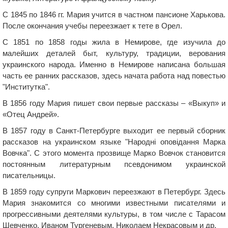
С 1845 по 1846 гг. Мария учится в частном пансионе Харькова.
После окончания учебы переезжает к тете в Орел.
С 1851 по 1858 годы жила в Немирове, где изучила до
малейших деталей быт, культуру, традиции, верования
украинского народа. Именно в Немирове написана большая
часть ее ранних рассказов, здесь начата работа над повестью
"Институтка".
В 1856 году Мария пишет свои первые рассказы – «Выкуп» и
«Отец Андрей».
В 1857 году в Санкт-Петербурге выходит ее первый сборник
рассказов на украинском языке "Народнi оповiдання Марка
Вовчка". С этого момента прозвище Марко Вовчок становится
постоянным литературным псевдонимом украинской
писательницы.
В 1859 году супруги Маркович переезжают в Петербург. Здесь
Мария знакомится со многими известными писателями и
прогрессивными деятелями культуры, в том числе с Тарасом
Шевченко, Иваном Тургеневым, Николаем Некрасовым и др.