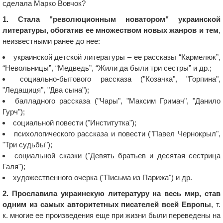
сделала Марко Вовчок?
1. Стала "революционным новатором" украинской
литературы, обогатив ее множеством новых жанров и тем
,
неизвестными ранее до нее:
украинской детской литературы – ее рассказы “Кармелюк”,
“Невольницы”, “Медведь”, “Жили да были три сестры” и др.;
социально-бытового рассказа ("Козачка", "Горпина",
"Ледащиця", "Два сына");
балладного рассказа ("Чары", "Максим Гримач", "Данило
Гурч");
социальной повести ("Институтка");
психологического рассказа и повести ("Павел Чернокрыл",
"Три судьбы");
социальной сказки ("Девять братьев и десятая сестрица
Галя");
художественного очерка ("Письма из Парижа") и др.
2. Прославила украинскую литературу на весь мир, став
одним из самых авторитетных писателей всей Европы
, т.
к. многие ее произведения еще при жизни были переведены на