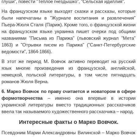
глуши", повести "Теплое гнездышко", "Сельская идиллия".
На французском языке выходят сказки и рассказы, которые
были напечатаны в "Журнале воспитания и развлечения"
Пьера-Жюля Сталя (Париж). Кроме того, о французской жизни
на французском языке украинка пишет очерки под общими
названиями "Письма из Парижа" (львовский журнал "Мета"
1863) и "Отрывки писем из Парижа" ("Санкт-Петербургские
ведомости", 1864-1866).
В этот же период М. Вовчок активно переводит на русский
язык многие произведения из французской, английской,
немецкой, польской литературы, в том числе пятнадцать
романов Жюля Верна.
6. Марко Вовчок по праву считается и новатором в сфере
формотворчества
– именно она впервые в истории
украинской литературы вместо традиционных рассказчиков
ввела так называемого художественного рассказчика – народ.
Интересные факты о Марко Вовчок.
Псевдоним Марии Александровны Вилинской – Марко Вовчок