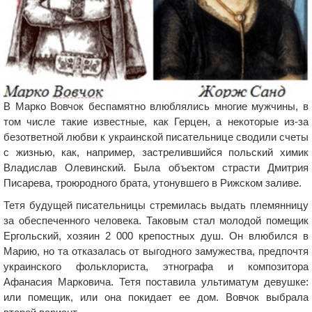
В Марко Вовчок беспамятно влюблялись многие мужчины, в
том числе такие известные, как Герцен, а некоторые из-за
безответной любви к украинской писательнице сводили счеты
с жизнью, как, например, застрелившийся польский химик
Владислав Олевинский. Была объектом страсти Дмитрия
Писарева, троюродного брата, утонувшего в Рижском заливе.
Тетя будущей писательницы стремилась выдать племянницу
за обеспеченного человека. Таковым стал молодой помещик
Ергольский, хозяин 2 000 крепостных душ. Он влюбился в
Марию, но та отказалась от выгодного замужества, предпочтя
украинского фольклориста, этнографа и композитора
Афанасия Марковича. Тетя поставила ультиматум девушке:
или помещик, или она покидает ее дом. Вовчок выбрала