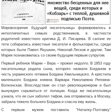
Мировоззрение будущей писательницы формировалось в
интеллигентных семьях родственников, в частности
родителей известного критика Д. И. Писарева. В салоне ее
тети собирались известные писатели и фольклористы, среди
которых были Павел Якушкин, Николай Лесков и другие. Там
Мария познакомилась со своим будущим первым супругом.
Первый ребенок Марии – Вера – прожил недолго. В 1853 году
писательница родила сына, которого назвали Богданом в
честь украинского гетмана Богдана Хмельницкого. А крестила
маленького Богдана княжна Варвара Николаевна Репнина-
Волконская. Впоследствии он стал революционером и был
вынужден скрываться от полиции. Когда же писательница
узнала, что ее сын заболел тифом, она отправилась в Москву,
забрала тяжело больного Богдана и спасла ему жизнь.
С первым мужем поставила "Наталку-Полтавку"