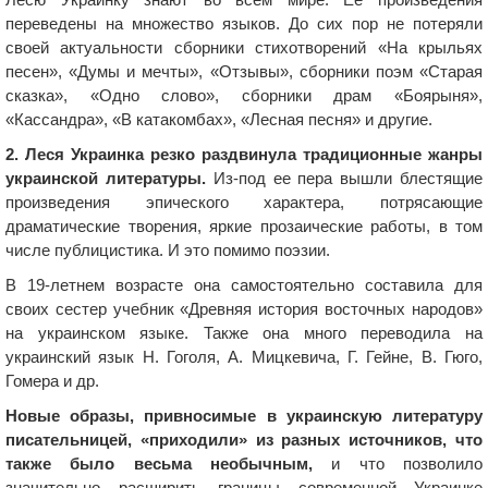
переведены на множество языков. До сих пор не потеряли
своей актуальности сборники стихотворений «На крыльях
песен», «Думы и мечты», «Отзывы», сборники поэм «Старая
сказка», «Одно слово», сборники драм «Боярыня»,
«Кассандра», «В катакомбах», «Лесная песня» и другие.
2. Леся Украинка резко раздвинула традиционные жанры
украинской литературы.
Из-под ее пера вышли блестящие
произведения эпического характера, потрясающие
драматические творения, яркие прозаические работы, в том
числе публицистика. И это помимо поэзии.
В 19-летнем возрасте она самостоятельно составила для
своих сестер учебник «Древняя история восточных народов»
на украинском языке. Также она много переводила на
украинский язык Н. Гоголя, А. Мицкевича, Г. Гейне, В. Гюго,
Гомера и др.
Новые образы, привносимые в украинскую литературу
писательницей, «приходили» из разных источников, что
также было весьма необычным,
и что позволило
значительно расширить границы современной Украинке