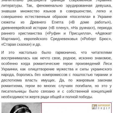
литературы. Так, феноменально эрудированная девушка,
знавшая множество языков в совершенстве, легко и
совершенно естественным образом «поселяла» в Украине
сюжеты из Древнего Египта («В доме работы»),
древнееврейской истории («В плену», «На руинах»), периода
раннего христианства («Руфин и Присцилла», «Адвокат
Мартиан»), европейского Средневековья («Роберт Брюс»,
«Старая сказка») и др.
И это настолько было гармонично, что читателями
воспринималась как нечто свое, родное, исконно знакомое,
особенно когда романтические герои произведений Леси
Украинки, как олицетворение мужества и силы украинского
народа, боролись без компромиссов с пошлостью тирании и
деспотизма власть имущих. Да, по жанровым законам
романтизма, герои во многих случаях погибали, но это у
писательницы было связано и с собственной концепцией
необходимости жертв ради общей и полной победы.