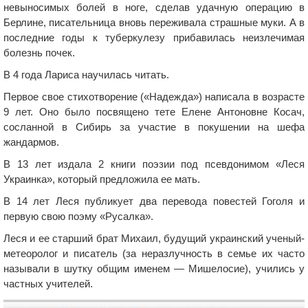
невыносимых болей в ноге, сделав удачную операцию в
Берлине, писательница вновь переживала страшные муки. А в
последние годы к туберкулезу прибавилась неизлечимая
болезнь почек.
В 4 года Лариса научилась читать.
Первое свое стихотворение («Надежда») написала в возрасте
9 лет. Оно было посвящено тете Елене Антоновне Косач,
сосланной в Сибирь за участие в покушении на шефа
жандармов.
В 13 лет издала 2 книги поэзии под псевдонимом «Леся
Украинка», который предложила ее мать.
В 14 лет Леся публикует два перевода повестей Гоголя и
первую свою поэму «Русалка».
Леся и ее старший брат Михаил, будущий украинский ученый-
метеоролог и писатель (за неразлучность в семье их часто
называли в шутку общим именем — Мишелосие), учились у
частных учителей.