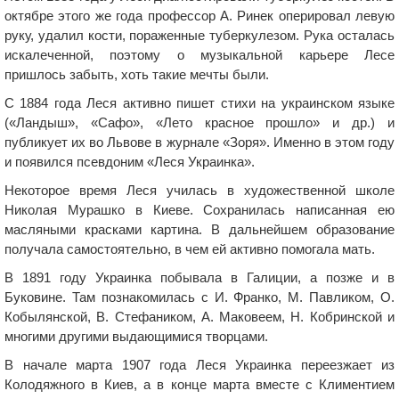
октябре этого же года профессор А. Ринек оперировал левую
руку, удалил кости, пораженные туберкулезом. Рука осталась
искалеченной, поэтому о музыкальной карьере Лесе
пришлось забыть, хоть такие мечты были.
С 1884 года Леся активно пишет стихи на украинском языке
(«Ландыш», «Сафо», «Лето красное прошло» и др.) и
публикует их во Львове в журнале «Зоря». Именно в этом году
и появился псевдоним «Леся Украинка».
Некоторое время Леся училась в художественной школе
Николая Мурашко в Киеве. Сохранилась написанная ею
масляными красками картина. В дальнейшем образование
получала самостоятельно, в чем ей активно помогала мать.
В 1891 году Украинка побывала в Галиции, а позже и в
Буковине. Там познакомилась с И. Франко, М. Павликом, О.
Кобылянской, В. Стефаником, А. Маковеем, Н. Кобринской и
многими другими выдающимися творцами.
В начале марта 1907 года Леся Украинка переезжает из
Колодяжного в Киев, а в конце марта вместе с Климентием