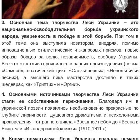
3. Основная тема творчества Леси Украинки – это
национально-освободительная борьба украинского
народа, уверенность в победе в этой борьбе.
При том в
этой теме она выступила новатором, внедряя, помимо
инновационных стилистических и жанровых приемов, новые
образы борцов за волю, независимость, свободу Украины.
Все это отчетливо проявилось в ранних произведениях (поэма
«Самсон», поэтический цикл «Слезы-перлы», «Невольничьи
песни»), а высшего пика мастерства достигло в таких
шедеврах, как «Триптих» и «Оргии».
4. Основными источниками творчества Леси Украинки
стали ее собственные переживания.
Благодаря им в
украинской поэзии появились необыкновенно прекрасные по
глубине лиричности, душевного драматизма и психологизма
произведения - от раннего цикла «Звездное небо» до «Весна в
Египте» и «Из подорожной книжки» (1910-1911 г.).
5. Кроме романтизма, Леся Украинка создала немало