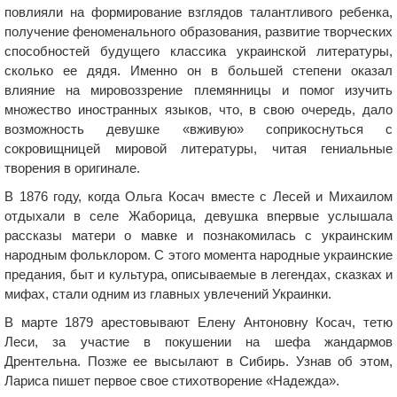
повлияли на формирование взглядов талантливого ребенка,
получение феноменального образования, развитие творческих
способностей будущего классика украинской литературы,
сколько ее дядя. Именно он в большей степени оказал
влияние на мировоззрение племянницы и помог изучить
множество иностранных языков, что, в свою очередь, дало
возможность девушке «вживую» соприкоснуться с
сокровищницей мировой литературы, читая гениальные
творения в оригинале.
В 1876 году, когда Ольга Косач вместе с Лесей и Михаилом
отдыхали в селе Жаборица, девушка впервые услышала
рассказы матери о мавке и познакомилась с украинским
народным фольклором. С этого момента народные украинские
предания, быт и культура, описываемые в легендах, сказках и
мифах, стали одним из главных увлечений Украинки.
В марте 1879 арестовывают Елену Антоновну Косач, тетю
Леси, за участие в покушении на шефа жандармов
Дрентельна. Позже ее высылают в Сибирь. Узнав об этом,
Лариса пишет первое свое стихотворение «Надежда».