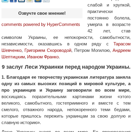
слабой и хрупкой,
практически
Озвучте свое мнение!
постоянно болела,
умерла в возрасте
comments powered by HyperComments
42 лет, став
символом Украины, ее непокорности, самобытности,
независимости, оказавшись в одном ряду с
Тарасом
Шевченко
,
Григорием Скороводой
, Петром Могилою,
Андреем
Шептицким
,
Иваном Франко
.
9 заслуг Леси Украинки перед народом Украины.
1. Благодаря ее творчеству украинская литература заняла
одну из самых высоких позиций в мировой культуре, а
про украинцев и Украину заговорили во всем мире,
восхищаясь поразительными картинами жизни «этого
великого, самобытного, гостеприимного и вместе с тем
смелого, отважного народа, непокоренного теми бедами,
которые пришлось пережить украинцам за свою долгую и
славную историю».
Лесю Украинку знают во всем мире. Ее произведения