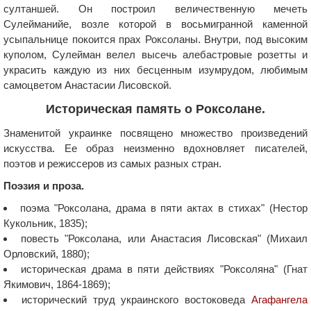
султаншей. Он построил величественную мечеть
Сулейманийе, возле которой в восьмигранной каменной
усыпальнице покоится прах Роксоланы. Внутри, под высоким
куполом, Сулейман велел высечь алебастровые розетты и
украсить каждую из них бесценным изумрудом, любимым
самоцветом Анастасии Лисовской.
Историческая память о Роксолане.
Знаменитой украинке посвящено множество произведений
искусства. Ее образ неизменно вдохновляет писателей,
поэтов и режиссеров из самых разных стран.
Поэзия и проза.
поэма "Роксолана, драма в пяти актах в стихах" (Нестор
Кукольник, 1835);
повесть "Роксолана, или Анастасия Лисовская" (Михаил
Орловский, 1880);
историческая драма в пяти действиях "Роксоляна" (Гнат
Якимович, 1864-1869);
исторический труд украинского востоковеда
Агафангела