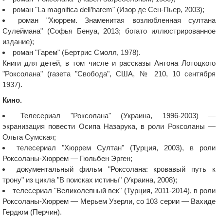
роман "La magnifica dell’harem" (Изор де Сен-Пьер, 2003);
роман "Хюррем. Знаменитая возлюбленная султана
Сулеймана" (Софья Бенуа, 2013; богато иллюстрированное
издание);
роман "Гарем" (Бертрис Смолл, 1978).
Книги для детей, в том числе и рассказы Антона Лотоцкого
"Роксолана" (газета "Свобода", США, № 210, 10 сентября
1937).
Кино.
Телесериал "Роксолана" (Украина, 1996-2003) —
экранизация повести Осипа Назарука, в роли Роксоланы —
Ольга Сумская;
телесериал "Хюррем Султан" (Турция, 2003), в роли
Роксоланы-Хюррем — Гюльбен Эрген;
документальный фильм "Роксолана: кровавый путь к
трону" из цикла "В поисках истины" (Украина, 2008);
телесериал "Великолепный век" (Турция, 2011-2014), в роли
Роксоланы-Хюррем — Мерьем Узерли, со 103 серии — Вахиде
Гердюм (Перчин).