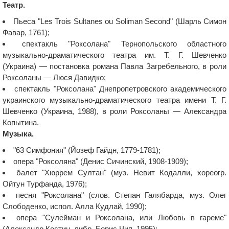
Театр.
Пьеса "Les Trois Sultanes ou Soliman Second" (Шарль Симон
Фавар, 1761);
спектакль "Роксолана" Тернопольского областного
музыкально-драматического театра им. Т. Г. Шевченко
(Украина) — постановка романа Павла Загребельного, в роли
Роксоланы — Люся Давидко;
спектакль "Роксолана" Днепропетровского академического
украинского музыкально-драматического театра имени Т. Г.
Шевченко (Украина, 1988), в роли Роксоланы — Александра
Копытина.
Музыка.
"63 Симфония" (Йозеф Гайдн, 1779-1781);
опера "Роксоляна" (Денис Сичинский, 1908-1909);
балет "Хюррем Султан" (муз. Невит Кодалли, хореогр.
Ойтун Турфанда, 1976);
песня "Роксолана" (слов. Степан Галябарда, муз. Олег
Слободенко, испол. Алла Кудлай, 1990);
опера "Сулейман и Роксолана, или Любовь в гареме"
(Александр Костин, либр. Борис Чип, 1995);