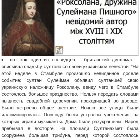
вот как один из очевидцев – британский дипломат –
описывал свадьбу султана со своей украинской невестой: "На
этой неделе в Стамбуле произошло невиданное доселе
событие: султан Сулейман объявил султаншей свою
украинскую наложницу Роксолану, ввиду чего в Стамбуле
состоялось большое празднество. Нельзя передать словами
пышность свадебной церемонии, проходившей во дворце.
Было устроено общее шествие. Ночью все улицы были
иллюминированы. Повсюду были устроены увеселения, на
которых играли музыканты. Дома были разукрашены. Народ
пребывал в восторге. На площади Султанахмет была
сооружена большая трибуна, перед которой состоялось