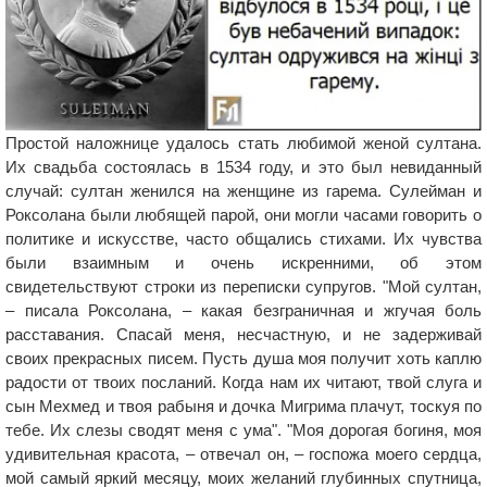
Простой наложнице удалось стать любимой женой султана.
Их свадьба состоялась в 1534 году, и это был невиданный
случай: султан женился на женщине из гарема. Сулейман и
Роксолана были любящей парой, они могли часами говорить о
политике и искусстве, часто общались стихами. Их чувства
были взаимным и очень искренними, об этом
свидетельствуют строки из переписки супругов. "Мой султан,
– писала Роксолана, – какая безграничная и жгучая боль
расставания. Спасай меня, несчастную, и не задерживай
своих прекрасных писем. Пусть душа моя получит хоть каплю
радости от твоих посланий. Когда нам их читают, твой слуга и
сын Мехмед и твоя рабыня и дочка Мигрима плачут, тоскуя по
тебе. Их слезы сводят меня с ума". "Моя дорогая богиня, моя
удивительная красота, – отвечал он, – госпожа моего сердца,
мой самый яркий месяцу, моих желаний глубинных спутница,