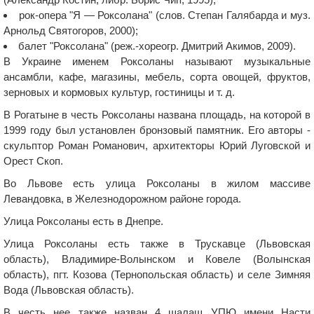
рок-опера "Я — Роксолана" (слов. Степан Галябарда и муз.
Арнольд Святогоров, 2000);
балет "Роксолана" (реж.-хореогр. Дмитрий Акимов, 2009).
В Украине именем Роксоланы называют музыкальные
ансамбли, кафе, магазины, мебель, сорта овощей, фруктов,
зерновых и кормовых культур, гостиницы и т. д.
В Рогатыне в честь Роксоланы названа площадь, на которой в
1999 году был установлен бронзовый памятник. Его авторы -
скульптор Роман Романович, архитекторы Юрий Луговской и
Орест Скоп.
Во Львове есть улица Роксоланы в жилом массиве
Левандовка, в Железнодорожном районе города.
Улица Роксоланы есть в Днепре.
Улица Роксоланы есть также в Трускавце (Львовская
область), Владимире-Волынском и Ковеле (Волынская
область), пгт. Козова (Тернопольская область) и селе Зимняя
Вода (Львовская область).
В честь нее также назван 4 шалаш УПЮ имени Насти