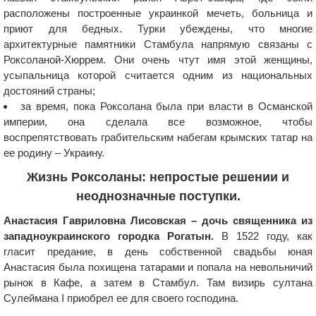
расположены построенные украинкой мечеть, больница и
приют для бедных. Турки убеждены, что многие
архитектурные памятники Стамбула напрямую связаны с
Роксоланой-Хюррем. Они очень чтут имя этой женщины,
усыпальница которой считается одним из национальных
достояний страны;
за время, пока Роксолана была при власти в Османской
империи, она сделала все возможное, чтобы
воспрепятствовать грабительским набегам крымских татар на
ее родину – Украину.
Жизнь Роксоланы: непростые решении и
неоднозначные поступки.
Анастасия Гавриловна Лисовская – дочь священника из
западноукраинского городка Рогатын.
В 1522 году, как
гласит предание, в день собственной свадьбы юная
Анастасия была похищена татарами и попала на невольничий
рынок в Кафе, а затем в Стамбул. Там визирь султана
Сулеймана I приобрел ее для своего господина.