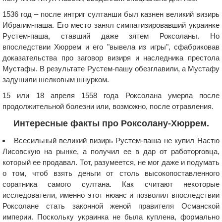
1536 год – после интриг султанши был казнен великий визирь
Ибрагим-паша. Его место занял симпатизировавший украинке
Рустем-паша, ставший даже зятем Роксоланы. Но
впоследствии Хюррем и его "вывела из игры", сфабриковав
доказательства про заговор визиря и наследника престола
Мустафы. В результате Рустем-пашу обезглавили, а Мустафу
задушили шелковым шнурком.
15 или 18 апреля 1558 года Роксолана умерла после
продолжительной болезни или, возможно, после отравления.
Интересные факты про Роксолану-Хюррем.
Всесильный великий визирь Рустем-паша не купил Настю
Лисовскую на рынке, а получил ее в дар от работорговца,
который ее продавал. Тот, разумеется, не мог даже и подумать
о том, чтоб взять деньги от столь высокопоставленного
соратника самого султана. Как считают некоторые
исследователи, именно этот нюанс и позволил впоследствии
Роксолане стать законной женой правителя Османской
империи. Поскольку украинка не была куплена, формально