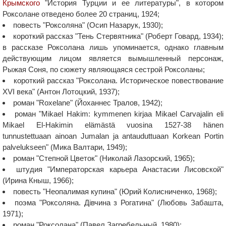
Крымского
"История Турции и ее литературы", в котором
Роксолане отведено более 20 страниц, 1924;
повесть "Роксоляна" (Осип Назарук, 1930);
короткий рассказ "Тень Стервятника" (Роберт Говард, 1934);
в рассказе Роксолана лишь упоминается, однако главным
действующим лицом является вымышленный персонаж,
Рыжая Соня, по сюжету являющаяся сестрой Роксоланы;
короткий рассказ "Роксолана. Историческое повествование
XVI века" (Антон Лотоцкий, 1937);
роман "Roxelane" (Йоханнес Тралов, 1942);
роман "Mikael Hakim: kymmenen kirjaa Mikael Carvajalin eli
Mikael El-Hakimin elämästä vuosina 1527-38 hänen
tunnustettuaan ainoan Jumalan ja antauduttuaan Korkean Portin
palvelukseen" (Мика Валтари, 1949);
роман "Степной Цветок" (Николай Лазорский, 1965);
штудия "Императорская карьера Анастасии Лисовской"
(Ирина Кныш, 1966);
повесть "Неопалимая купина" (Юрий Колисниченко, 1968);
поэма "Роксоляна. Дівчина з Рогатина" (Любовь Забашта,
1971);
роман "Роксолана" (Павел Загребельный, 1980);