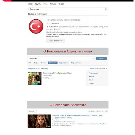
О Роксолане в Одноклассниках
О Роксолане ВКонтакте