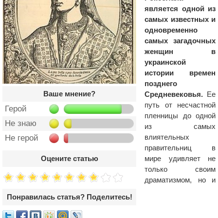
является одной из
самых известных и
одновременно
самых загадочных
женщин в
украинской
истории времен
позднего
Ваше мнение?
Средневековья.
Ее
путь от несчастной
Герой
пленницы до одной
Не знаю
из самых
влиятельных
Не герой
правительниц в
мире удивляет не
Оцените статью
только своим
драматизмом, но и
Понравилась статья? Поделитесь!