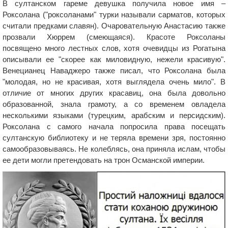
В султанском гареме девушка получила новое имя –
Роксолана ("роксоланами" турки называли сарматов, которых
считали предками славян). Очаровательную Анастасию также
прозвали Хюррем (смеющаяся). Красоте Роксоланы
посвящено много лестных слов, хотя очевидцы из Рогатына
описывали ее "скорее как миловидную, нежели красивую".
Венецианец Наваджеро также писал, что Роксолана была
"молодая, но не красивая, хотя выглядела очень мило". В
отличие от многих других красавиц, она была довольно
образованной, знала грамоту, а со временем овладела
несколькими языками (турецким, арабским и персидским).
Роксолана с самого начала попросила права посещать
султанскую библиотеку и не теряла времени зря, постоянно
самообразовываясь. Не колеблясь, она приняла ислам, чтобы
ее дети могли претендовать на трон Османской империи.