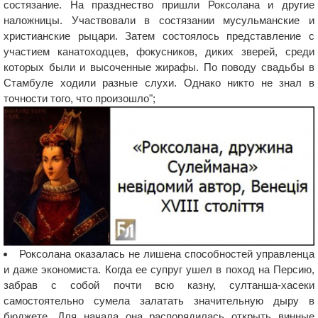
состязание. На празднество пришли Роксолана и другие
наложницы. Участвовали в состязании мусульманские и
христианские рыцари. Затем состоялось представление с
участием канатоходцев, фокусников, диких зверей, среди
которых были и высоченные жирафы. По поводу свадьбы в
Стамбуле ходили разные слухи. Однако никто не знал в
точности того, что произошло";
Роксолана оказалась не лишена способностей управленца
и даже экономиста. Когда ее супруг ушел в поход на Персию,
забрав с собой почти всю казну, султанша-хасеки
самостоятельно сумела залатать значительную дыру в
бюджете. Для начала она распорядилась открыть винные