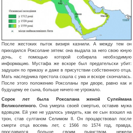
После жестоких пыток визиря казнили. А между тем он
приходился Роксолане зятем: она выдала за него свою юную
дочь, с помощью которой собирала необходимую
информацию. Мустафа же вскоре был предательски убит:
задушен по приказу и даже в присутствии собственного отца.
Мать наследника престола сошла с ума и вскоре скончалась.
После этого положению Роксоланы при дворе, равно как и
будущему ее сына, больше ничего не угрожало.
Сорок лет была Роксалана женой Сулеймана
Великолепного.
Она умерла своей смертью, оставив мужа
вдовцом. Ей уже не удалось увидеть, как ее сын взошел на
трон, став султаном Селимом II. Он процарствовал после
смерти отца восемь лет, с 1566 по 1574 год, правда,
прославился больше своим пьянством, нежели