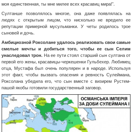
моя единственная, ты мне милее всех красавиц мира!".
Султанше позволялось многое, она даже появлялась на
людях с открытым лицом, что нисколько не вредило ее
репутации примерной мусульманки. У четы родилось трое
сыновей и дочь.
Амбициозной Роксолане удалось реализовать свои самые
смелые мечты и добиться того, чтобы ее сын Селим
унаследовал трон.
На ее пути стоял старший сын султана от
первой его жены, красавицы-черкешенки Гульбехер. Любимец
отца, Мустафа был очень популярен и в народе. Используя
этот факт, чтобы вызвать опасения и ревность Сулеймана,
Роксолана убедила его, что сын вместе с визирем Рустем-
пашой якобы готовили государственный заговор.