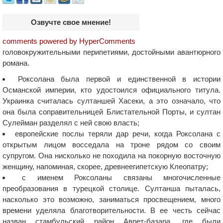
Озвучте свое мнение!
comments powered by HyperComments
головокружительными перипетиями, достойными авантюрного
романа.
Роксолана была первой и единственной в истории
Османской империи, кто удостоился официального титула.
Украинка считалась султаншей Хасеки, а это означало, что
она была соправительницей Блистательной Порты, и султан
Сулейман разделял с ней свою власть;
европейские послы теряли дар речи, когда Роксолана с
открытым лицом восседала на троне рядом со своим
супругом. Она нисколько не походила на покорную восточную
женщину, напоминая, скорее, древнеегипетскую Клеопатру;
с именем Роксоланы связаны многочисленные
преобразования в турецкой столице. Султанша пыталась,
насколько это возможно, заниматься просвещением, много
времени уделяла благотворительности. В ее честь сейчас
назван стамбульский район Аврет-базара, где были