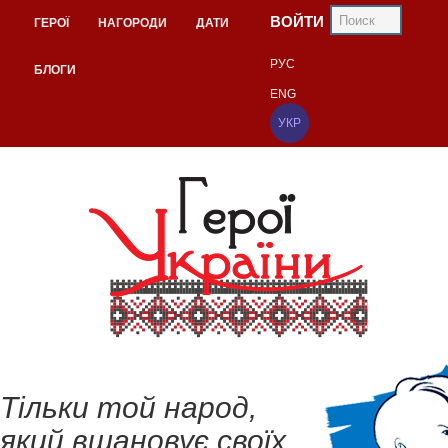
ВОЙТИ
ГЕРОЇ
НАГОРОДИ
ДАТИ
РУС
БЛОГИ
ENG
УКР
Тільки той народ,
який вшановує своїх