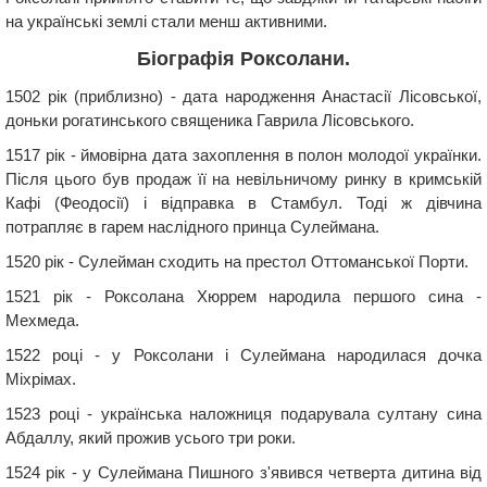
на українські землі стали менш активними.
Біографія Роксолани.
1502 рік (приблизно) - дата народження Анастасії Лісовської,
доньки рогатинського священика Гаврила Лісовського.
1517 рік - ймовірна дата захоплення в полон молодої українки.
Після цього був продаж її на невільничому ринку в кримській
Кафі (Феодосії) і відправка в Стамбул. Тоді ж дівчина
потрапляє в гарем наслідного принца Сулеймана.
1520 рік - Сулейман сходить на престол Оттоманської Порти.
1521 рік - Роксолана Хюррем народила першого сина -
Мехмеда.
1522 році - у Роксолани і Сулеймана народилася дочка
Міхрімах.
1523 році - українська наложниця подарувала султану сина
Абдаллу, який прожив усього три роки.
1524 рік - у Сулеймана Пишного з'явився четверта дитина від