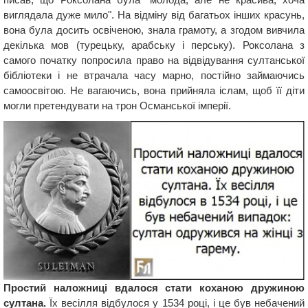
виглядала дуже мило". На відміну від багатьох інших красунь,
вона була досить освіченою, знала грамоту, а згодом вивчила
декілька мов (турецьку, арабську і перську). Роксолана з
самого початку попросила право на відвідування султанської
бібліотеки і не втрачала часу марно, постійно займаючись
самоосвітою. Не вагаючись, вона прийняла іслам, щоб її діти
могли претендувати на трон Османської імперії.
Простий наложниці вдалося стати коханою дружиною
султана.
Їх весілля відбулося у 1534 році, і це був небачений