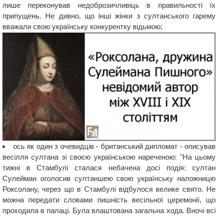
лише переконував недоброзичливіць в правильності їх
припущень. Не дивно, що інші жінки з султанського гарему
вважали свою українську конкурентку відьмою;
ось як один з очевидців - британський дипломат - описував
весілля султана зі своєю українською нареченою: "На цьому
тижні в Стамбулі сталася небачена досі подія: султан
Сулейман оголосив султаншею свою українську наложницю
Роксолану, через що в Стамбулі відбулося велике свято. Не
можна передати словами пишність весільної церемонії, що
проходила в палаці. Була влаштована загальна хода. Вночі всі