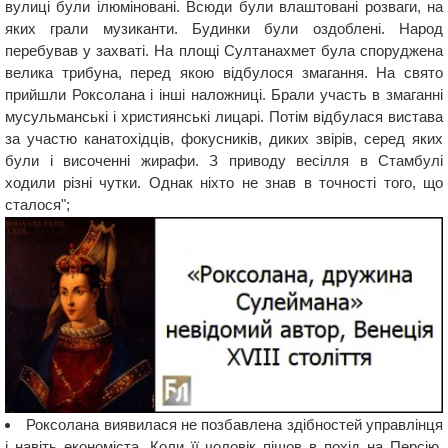
вулиці були ілюміновані. Всюди були влаштовані розваги, на
яких грали музиканти. Будинки були оздоблені. Народ
перебував у захваті. На площі Султанахмет була споруджена
велика трибуна, перед якою відбулося змагання. На свято
прийшли Роксолана і інші наложниці. Брали участь в змаганні
мусульманські і християнські лицарі. Потім відбулася вистава
за участю канатохідців, фокусників, диких звірів, серед яких
були і височенні жирафи. З приводу весілля в Стамбулі
ходили різні чутки. Однак ніхто не знав в точності того, що
сталося";
Роксолана виявилася не позбавлена ​​здібностей управлінця
і навіть економіста. Коли її чоловік пішов в похід на Персію,