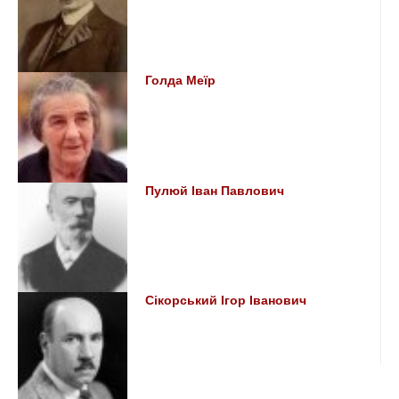
Голда Меїр
Пулюй Іван Павлович
Сікорський Ігор Іванович