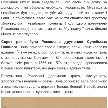
Роксолані зятем: вона видала за нього свою юну дочку, за
допомогою якої збирала необхідну інформацію. Мустафа ж
незабаром був зрадницьки убитий: задушений за наказом і
навіть в присутності свого батька. Мати спадкоємця престолу
збожеволіла і незабаром померла. Після цього положенню
Роксолани при дворі, так само як і майбутньому її сина, більше
нічого не загрожувало.
Сорок років була Роксолана дружиною Сулеймана
Пишного.
Вона померла своєю смертю, залишивши чоловіка
вдівцем. Їй вже не вдалося побачити, як її син зійшов на трон,
ставши султаном Селімом II. Він процарював після смерті
батька вісім років, з 1566 по 1574 рік, правда, прославився
більше своїм пияцтвом, ніж державними здібностями.
Безсумнівно, Роксолані допомогли краса, підступність,
жорстокість і неабиякий розум. Вона особисто вела переписку
з правителями сусідніх держав (Польщі, Венеції, Персії), знала
Коран досконало, опікувалася мистецтвом.