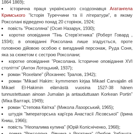
1864 1869);
історична праця українського сходознавця
Агатангела
Кримського
"Історія Туреччини та її літератури", в якому
Роксолані відведено понад 20 сторінок, 1924;
повість "Роксоляна" (Осип Назарук, 1930);
коротке оповідання "Тінь Стерв'ятника" (Роберт Говард ,
1934); в оповіданні Роксолана лише згадується, проте
головною дійовою особою є вигаданий персонаж, Руда Соня,
яка за сюжетом є сестрою Роксолани;
коротке оповідання "Роксолана. Історичне оповідання XVI
століття" (Антон Лотоцький, 1937);
роман "Roxelane" (Йоханнес Тралов, 1942);
роман "Mikael Hakim: kymmenen kirjaa Mikael Carvajalin eli
Mikael El-Hakimin elämästä vuosina 1527-38 hänen
tunnustettuaan ainoan Jumalan ja antauduttuaan Korkean Portin"
(Міка Валтарі, 1949);
роман "Степова Квітка" (Микола Лазорський, 1965);
штудія "Імператорська кар'єра Анастасії Лісовської" (Ірина
Книш, 1966);
повість "Неопалима купина" (Юрій Колісніченко, 1968);
поема "Роксоляна. Дівчина з Рогатина" (Любов Забашта,