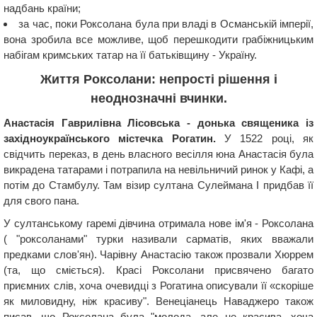
надбань країни;
за час, поки Роксолана була при владі в Османській імперії,
вона зробила все можливе, щоб перешкодити грабіжницьким
набігам кримських татар на її батьківщину - Україну.
Життя Роксолани: непрості рішення і
неоднозначні вчинки.
Анастасія Гаврилівна Лісовська - донька священика із
західноукраїнського містечка Рогатин.
У 1522 році, як
свідчить переказ, в день власного весілля юна Анастасія була
викрадена татарами і потрапила на невільничий ринок у Кафі, а
потім до Стамбулу. Там візир султана Сулеймана I придбав її
для свого пана.
У султанському гаремі дівчина отримала нове ім'я - Роксолана
( "роксоланами" турки називали сарматів, яких вважали
предками слов'ян). Чарівну Анастасію також прозвали Хюррем
(та, що сміється). Красі Роксолани присвячено багато
приємних слів, хоча очевидці з Рогатина описували її «скоріше
як миловидну, ніж красиву". Венеціанець Наваджеро також
писав, що Роксолана була "молода, але не красива, хоча