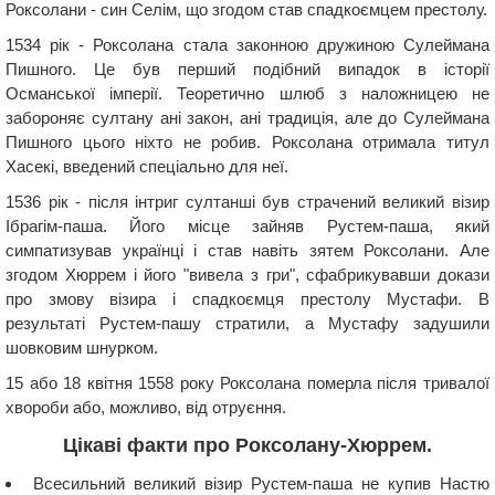
Роксолани - син Селім, що згодом став спадкоємцем престолу.
1534 рік - Роксолана стала законною дружиною Сулеймана
Пишного. Це був перший подібний випадок в історії
Османської імперії. Теоретично шлюб з наложницею не
забороняє султану ані закон, ані традиція, але до Сулеймана
Пишного цього ніхто не робив. Роксолана отримала титул
Хасекі, введений спеціально для неї.
1536 рік - після інтриг султанші був страчений великий візир
Ібрагім-паша. Його місце зайняв Рустем-паша, який
симпатизував українці і став навіть зятем Роксолани. Але
згодом Хюррем і його "вивела з гри", сфабрикувавши докази
про змову візира і спадкоємця престолу Мустафи. В
результаті Рустем-пашу стратили, а Мустафу задушили
шовковим шнурком.
15 або 18 квітня 1558 року Роксолана померла після тривалої
хвороби або, можливо, від отруєння.
Цікаві факти про Роксолану-Хюррем.
Всесильний великий візир Рустем-паша не купив Настю