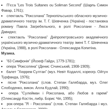
П'єса "Les Trois Sultanes ou Soliman Second" (Шарль Симон
Фавар, 1761);
спектакль "Роксолана" Тернопільського обласного музично-
драматичного театру ім. Т. Г. Шевченка (Україна) - постановка
роману Павла Загребельного, в ролі Роксолани - Люся
Давидко;
спектакль "Роксолана" Дніпропетровського академічного
українського музично-драматичного театру імені Т. Г. Шевченка
(Україна, 1988), в ролі Роксолани - Олександра Копитіна.
Музика.
"63 Симфонія" (Йозеф Гайдн, 1779-1781);
опера "Роксоляна" (Денис Січинський, 1908-1909);
балет "Хюррем Султан" (муз. Невіт Кодаллі, хореогр. Ойтун
Турфанда, 1976);
пісня "Роксолана" (слов. Степан Галябарда, муз. Олег
Слободенко, викон. Алла Кудлай, 1990);
опера "Сулейман і Роксолана, або Любов в гаремі"
(Олександр Костін, либр. Борис Чіп, 1995);
рок-опера "Я - Роксолана" (слов. Степан Галябарда і муз.