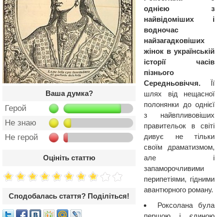
однією з
найвідоміших і
водночас
найзагадковіших
жінок в українській
історії часів
пізнього
Середньовіччя.
Її
Ваша думка?
шлях від нещасної
полонянки до однієї
Герой
з найвпливовіших
Не знаю
правительок в світі
дивує не тільки
Не герой
своїм драматизмом,
але і
Оцініть статтю
запаморочливими
перипетіями, гідними
авантюрного роману.
Сподобалась стаття? Поділіться!
Роксолана була
першою і єдиною