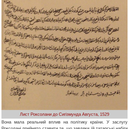
Лист Роксолани до Сигізмунда Августа, 1529
Вона мала реальний вплив на політику країни. У заслугу
Роксолані прийнято ставити те, що завдяки їй татарські набіги