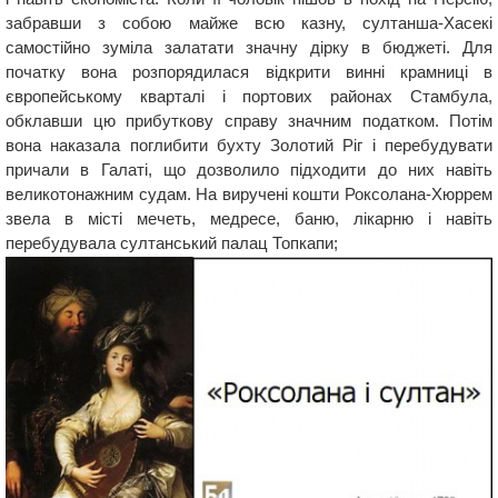
забравши з собою майже всю казну, султанша-Хасекі
самостійно зуміла залатати значну дірку в бюджеті. Для
початку вона розпорядилася відкрити винні крамниці в
європейському кварталі і портових районах Стамбула,
обклавши цю прибуткову справу значним податком. Потім
вона наказала поглибити бухту Золотий Ріг і перебудувати
причали в Галаті, що дозволило підходити до них навіть
великотонажним судам. На виручені кошти Роксолана-Хюррем
звела в місті мечеть, медресе, баню, лікарню і навіть
перебудувала султанський палац Топкапи;