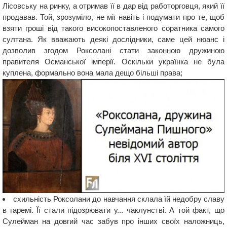
Лісовську на ринку, а отримав її в дар від работорговця, який її
продавав. Той, зрозуміло, не міг навіть і подумати про те, щоб
взяти гроші від такого високопоставленого соратника самого
султана. Як вважають деякі дослідники, саме цей нюанс і
дозволив згодом Роксолані стати законною дружиною
правителя Османської імперії. Оскільки українка не була
куплена, формально вона мала дещо більші права;
схильність Роксолани до навчання склала їй недобру славу
в гаремі. Її стали підозрювати у... чаклунстві. А той факт, що
Сулейман на довгий час забув про інших своїх наложниць,