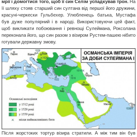
мрії і домогтися того, щоб її син Селім успадкував трон.
На
її шляху стояв старший син султана від першої його дружини,
красуні-черкески Гульбехер. Улюбленець батька, Мустафа
був дуже популярний і в народі. Використовуючи цей факт,
щоб викликати побоювання і ревнощі Сулеймана, Роксолана
переконала його, що син разом з візиром Рустем-пашею нібито
готували державну змову.
Після жорстоких тортур візира стратили. А між тим він був