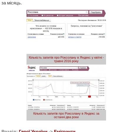
за місяць.
Кількість запитів про Роксолану в Яндекс у квітні -
травні 2016 року
Кількість запитів про Роксолану в Яндекс за
останні два роки
Розділ:
Герої України
->
Емігранти