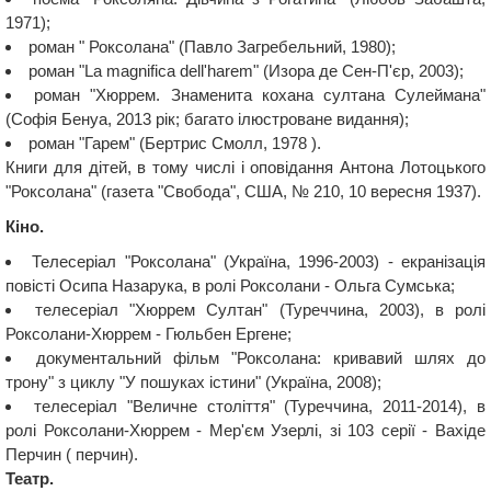
1971);
роман " Роксолана" (Павло Загребельний, 1980);
роман "La magnifica dell'harem" (Изора де Сен-П'єр, 2003);
роман "Хюррем. Знаменита кохана султана Сулеймана"
(Софія Бенуа, 2013 рік; багато ілюстроване видання);
роман "Гарем" (Бертрис Смолл, 1978 ).
Книги для дітей, в тому числі і оповідання Антона Лотоцького
"Роксолана" (газета "Свобода", США, № 210, 10 вересня 1937).
Кіно.
Телесеріал "Роксолана" (Україна, 1996-2003) - екранізація
повісті Осипа Назарука, в ролі Роксолани - Ольга Сумська;
телесеріал "Хюррем Султан" (Туреччина, 2003), в ролі
Роксолани-Хюррем - Гюльбен Ергене;
документальний фільм "Роксолана: кривавий шлях до
трону" з циклу "У пошуках істини" (Україна, 2008);
телесеріал "Величне століття" (Туреччина, 2011-2014), в
ролі Роксолани-Хюррем - Мер'єм Узерлі, зі 103 серії - Вахіде
Перчин ( перчин).
Театр.