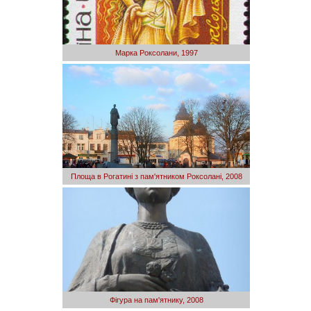
Марка Роксолани, 1997
Площа в Рогатині з пам'ятником Роксолані, 2008
Фігура на пам'ятнику, 2008