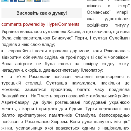
жінкою в історії
Османської імперії,
Висловіть свою думку!
яка удостоїлася
comments powered by HyperComments
офіційного титулу.
Українка вважалася султаншею Хасекі, а це означало, що вона
була співправителькою Блискучої Порти, і султан Сулейман
поділяв з нею свою владу;
європейські посли втрачали дар мови, коли Роксолана з
відкритим обличчям сиділа на троні поруч зі своїм чоловіком.
Вона анітрохи не була схожа на покірну східну жінку,
нагадуючи, скоріше, давньоєгипетську Клеопатру;
з ім'ям Роксолани пов'язані численні перетворення в
турецькій столиці. Султанша намагалася, наскільки це
можливо, займатися просвітою, багато часу приділяла
благодійності. На її честь зараз названий стамбульський район
Аврет-базару, де були розташовані побудовані українкою
мечеть, лікарня і притулок для бідних. Турки переконані, що
багато архітектурних пам'ятників Стамбула безпосередньо
пов'язані з Роксоланою-Хюррем. Вони дуже шанують ім'я цієї
жінки, усипальниця якої вважається одним з національних