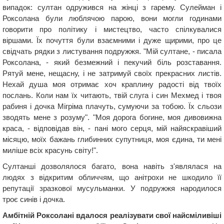
випадок: султан одружився на жінці з гарему. Сулейман і
Роксолана були люблячою парою, вони могли годинами
говорити про політику і мистецтво, часто спілкувалися
віршами. Їх почуття були взаємними і дуже щирими, про це
свідчать рядки з листування подружжя. "Мій султане, - писала
Роксолана, - який безмежний і пекучий біль розставання.
Рятуй мене, нещасну, і не затримуй своїх прекрасних листів.
Нехай душа моя отримає хоч краплину радості від твоїх
послань. Коли нам їх читають, твій слуга і син Мехмед і твоя
рабиня і дочка Мігріма плачуть, сумуючи за тобою. Їх сльози
зводять мене з розуму". "Моя дорога богине, моя дивовижна
краса, - відповідав він, - пані мого серця, мій найяскравіший
місяцю, моїх бажань глибинних супутниця, моя єдина, ти мені
миліше всіх красунь світу!".
Султанші дозволялося багато, вона навіть з'являлася на
людях з відкритим обличчям, що анітрохи не шкодило її
репутації зразкової мусульманки. У подружжя народилося
троє синів і дочка.
Амбітній Роксолані вдалося реалізувати свої найсміливіші