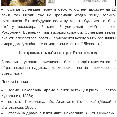
султан Сулейман пережив свою улюблену дружину на 12
років, так ніколи вже не зробивши жодну жінку Великої
султаншею. Він побудував величну мечеть Сулейманіє, біля
якої у восьмигранній кам'яній усипальні покоїться прах
Роксолани. Всередині, під високим куполом, Сулейман звелів
висікти алебастрові розети і прикрасити кожну з них безцінним
смарагдом, улюбленим самоцвітом Анастасії Лісовської.
Історична пам'ять про Роксолану.
Знаменитій українці присвячено безліч творів мистецтва. Її
образ незмінно надихає письменників, поетів і режисерів з
різних країн.
Поезія і проза.
Поема "Роксолана, драма в п'яти актах у віршах" (Нестор
Кукольник, 1835);
повість "Роксолана, або Анастасія Лісовська" (Михайло
Орловський, 1880);
історична драма в п'яти діях "Роксоляна" (Гнат Якимович,