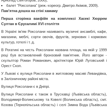
Арнольд Святогоров, 2000);
балет "Роксолана" (реж.-хореогр. Дмитро Акімов, 2009).
Пам'ятна дошка на стіні хамаму
Перша сторінка вакфійя на комплексі Хасекі Хюррем
Султан в Єрусалимі XVI століття
В Україні ім'ям Роксолани називають музичні ансамблі, кафе,
магазини, меблі, сорти овочів, фруктів, зернових і кормових
культур, готелі і т. д.
В Рогатині на честь Роксолани названа площа, на якій у 1999
році був встановлений бронзовий пам'ятник. Його автори -
скульптор Роман Романович, архітектори Юрій Луговський і
Орест Скоп.
У Львові є вулиця Роксолани в житловому масиві Левандівка,
в Залізничному районі міста.
Вулиця Роксолани є в Дніпрі.
Вулиця Роксолани є також в Трускавці (Львівська область),
Володимирі-Волинському та Ковелі (Волинська область), смт.
Козова (Тернопільська область) і селі Зимна Вода (Львівська