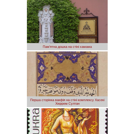
Пам'ятна дошка на стіні хамама
Перша сторінка вакфія на стіні комплексу Хасекі
Хюррем Султан