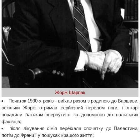
Жорж Шарпак
Початок 1930-х років - виїхав разом з родиною до Варшави,
оскільки Жорж отримав серйозний перелом ноги, і лікарі
порадили батькам звернутися за допомогою до польських
фахівців;
після лікування сім'я переїхала спочатку до Палестини,
потім до Франції у пошуках кращого життя;