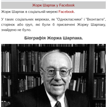
Жорж Шарпак у Facebook
Жорж Шарпак в соціальній мережі
Facebook
.
У таких соціальних мережах, як "Однокласники" і "Вконтакте",
сторінок або груп, які були б присвячені Жоржу Шарпаку,
знайдено не було.
Біографія Жоржа Шарпака.