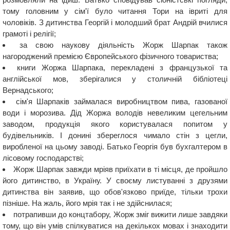
тому головним у сім'ї було читання Тори на івриті для
чоловіків. З дитинства Георгій і молодший брат Андрій вчилися
грамоті і релігії;
за свою наукову діяльність Жорж Шарпак також
нагороджений премією Європейського фізичного товариства;
книги Жоржа Шарпака, перекладені з французької та
англійської мов, зберігалися у столичній бібліотеці
Вернадського;
сім'я Шарпаків займалася виробництвом пива, газованої
води і морозива. Дід Жоржа володів невеликим цегельним
заводом, продукція якого користувалася попитом у
будівельників. І донині збереглося чимало стін з цегли,
виробленої на цьому заводі. Батько Георгія був бухгалтером в
лісовому господарстві;
Жорж Шарпак завжди мріяв приїхати в ті місця, де пройшло
його дитинство, в Україну. У своєму листуванні з друзями
дитинства він заявив, що обов'язково приїде, тільки трохи
пізніше. На жаль, його мрія так і не здійснилася;
потрапивши до концтабору, Жорж зміг вижити лише завдяки
тому, що він умів спілкуватися на декількох мовах і знаходити