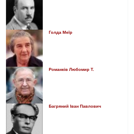
Голда Меїр
Романків Любомир Т.
Багряний Іван Павлович