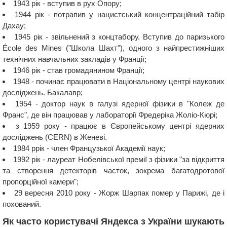
1943 рік - вступив в рух Опору;
1944 рік - потрапив у нацистський концентраційний табір
Дахау;
1945 рік - звільнений з концтабору. Вступив до паризького
École des Mines ("Школа Шахт"), одного з найпрестижніших
технічних навчальних закладів у Франції;
1946 рік - став громадянином Франції;
1948 - починає працювати в Національному центрі наукових
досліджень. Бакалавр;
1954 - доктор наук в галузі ядерної фізики в "Колеж де
Франс", де він працював у лабораторії Фредеріка Жоліо-Кюрі;
з 1959 року - працює в Європейському центрі ядерних
досліджень (CERN) в Женеві.
1984 ррік - член Французької Академії наук;
1992 рік - лауреат Нобелівської премії з фізики "за відкриття
та створення детекторів часток, зокрема багатодротової
пропорційної камери";
29 вересня 2010 року - Жорж Шарпак помер у Парижі, де і
похований.
Як часто користувачі Яндекса з України шукають