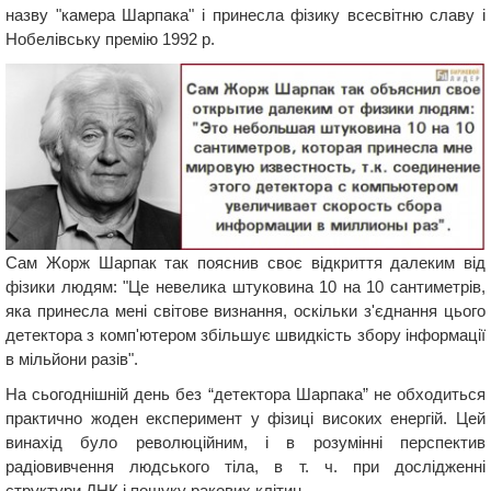
назву "камера Шарпака" і принесла фізику всесвітню славу і
Нобелівську премію 1992 р.
Сам Жорж Шарпак так пояснив своє відкриття далеким від
фізики людям: "Це невелика штуковина 10 на 10 сантиметрів,
яка принесла мені світове визнання, оскільки з'єднання цього
детектора з комп'ютером збільшує швидкість збору інформації
в мільйони разів".
На сьогоднішній день без “детектора Шарпака” не обходиться
практично жоден експеримент у фізиці високих енергій. Цей
винахід було революційним, і в розумінні перспектив
радіовивчення людського тіла, в т. ч. при дослідженні
структури ДНК і пошуку ракових клітин.