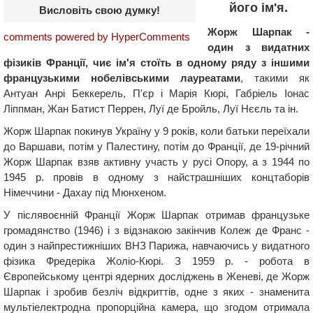
його ім'я.
Висловіть свою думку!
Жорж Шарпак -
comments powered by HyperComments
один з видатних
фізиків Франції, чиє ім'я стоїть в одному ряду з іншими
французькими нобелівськими лауреатами
, такими як
Антуан Анрі Беккерель, П'єр і Марія Кюрі, Габріель Іонас
Ліппман, Жан Батист Перрен, Луї де Бройль, Луї Нєєль та ін.
Жорж Шарпак покинув Україну у 9 років, коли батьки переїхали
до Варшави, потім у Палестину, потім до Франції, де 19-річний
Жорж Шарпак взяв активну участь у русі Опору, а з 1944 по
1945 р. провів в одному з найстрашніших концтаборів
Німеччини - Дахау під Мюнхеном.
У післявоєнній Франції Жорж Шарпак отримав французьке
громадянство (1946) і з відзнакою закінчив Колеж де Франс -
один з найпрестижніших ВНЗ Парижа, навчаючись у видатного
фізика Фредеріка Жоліо-Кюрі. З 1959 р. - робота в
Європейському центрі ядерних досліджень в Женеві, де Жорж
Шарпак і зробив безліч відкриттів, одне з яких - знаменита
мультіелектродна пропорційна камера, що згодом отримала