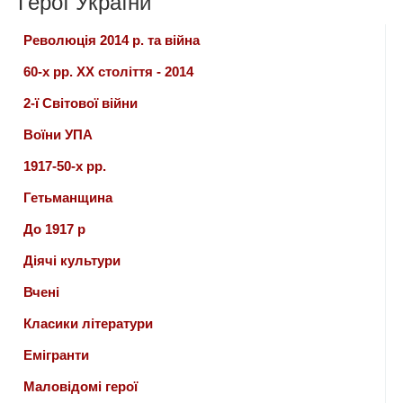
Герої України
Революція 2014 р. та війна
60-х рр. ХХ століття - 2014
2-ї Світової війни
Воїни УПА
1917-50-х рр.
Гетьманщина
До 1917 р
Діячі культури
Вчені
Класики літератури
Емігранти
Маловідомі герої