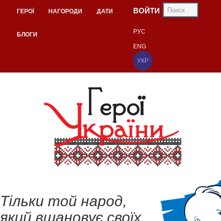
ВОЙТИ
ГЕРОЇ
НАГОРОДИ
ДАТИ
РУС
БЛОГИ
ENG
УКР
Тільки той народ,
який вшановує своїх