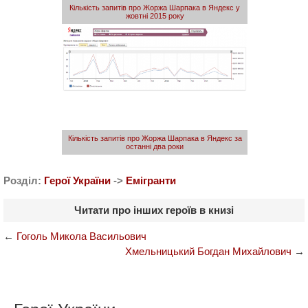
Кількість запитів про Жоржа Шарпака в Яндекс у
жовтні 2015 року
Кількість запитів про Жоржа Шарпака в Яндекс за
останні два роки
Розділ:
Герої України
->
Емігранти
Читати про інших героїв в книзі
←
Гоголь Микола Васильович
Хмельницький Богдан Михайлович
→