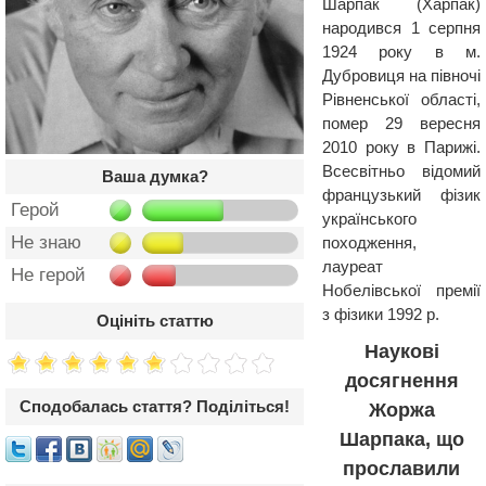
Шарпак (Харпак)
народився 1 серпня
1924 року в м.
Дубровиця на півночі
Рівненської області,
помер 29 вересня
2010 року в Парижі.
Всесвітньо відомий
Ваша думка?
французький фізик
Герой
українського
Не знаю
походження,
лауреат
Не герой
Нобелівської премії
з фізики 1992 р.
Оцініть статтю
Наукові
досягнення
Сподобалась стаття? Поділіться!
Жоржа
Шарпака, що
прославили