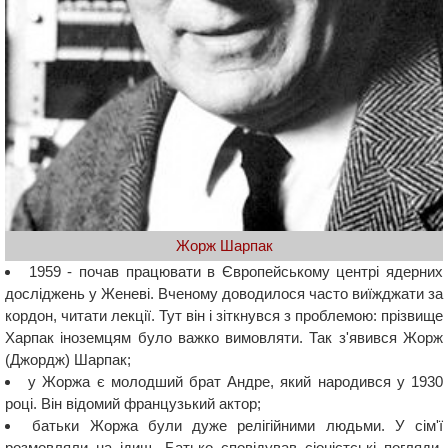
Жорж Шарпак
1959 - почав працювати в Європейському центрі ядерних
досліджень у Женеві. Вченому доводилося часто виїжджати за
кордон, читати лекції. Тут він і зіткнувся з проблемою: прізвище
Харпак іноземцям було важко вимовляти. Так з'явився Жорж
(Джордж) Шарпак;
у Жоржа є молодший брат Андре, який народився у 1930
році. Він відомий французький актор;
батьки Жоржа були дуже релігійними людьми. У сім'ї
розмовляли на ідиш. Батько сповідував сіоністські погляди,