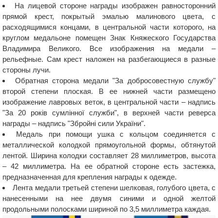
На лицевой стороне награды изображен равносторонний
прямой крест, покрытый эмалью малинового цвета, с
расходящимися концами, в центральной части которого, на
круглом медальоне помещен Знак Княжеского Государства
Владимира Великого. Все изображения на медали –
рельефные. Сам крест наложен на разбегающиеся в разные
стороны лучи.
Обратная сторона медали "За добросовестную службу"
второй степени плоская. В ее нижней части размещено
изображение лавровых веток, в центральной части – надпись
"За 20 років сумлінної служби", в верхней части реверса
награды – надпись "Збройні сили України".
Медаль при помощи ушка с кольцом соединяется с
металлической колодкой прямоугольной формы, обтянутой
лентой. Ширина колодки составляет 28 миллиметров, высота
– 42 миллиметра. На ее обратной стороне есть застежка,
предназначенная для крепления награды к одежде.
Лента медали третьей степени шелковая, голубого цвета, с
нанесенными на нее двумя синими и одной желтой
продольными полосками шириной по 3,5 миллиметра каждая.