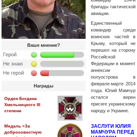
бригады тактической
авиации.
Единственный
командир среди
воинских частей в
Крыму, который не
Ваше мнение?
перешел на сторону
Герой
Российской
Федерации в момент
Не знаю
аннексии
Не герой
полуострова в
феврале-марте 2014
Награды
ггода. Юлий Мамчур
остался верен
Орден Богдана
присяге украинскому
Хмельницкого III
народу и Украине.
степени
ЗАСЛУГИ ЮЛИЯ
Медаль «За
МАМЧУРА ПЕРЕД
добросовестную