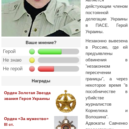
дейстующим членом
постоянной
делегации Украины
в ПАСЕ. Герой
Украины.
Незаконно вывезена
Ваше мнение?
в Россию, где ей
Герой
предъявлены
обвинения в
Не знаю
"незаконном
Не герой
пересечении
границы", а через
Награды
некоторое время "в
пособничестве в
Орден Золотая Звезда
убийстве
звания Героя Украины
журналистов
Корнелюка и
Волошина".
Орден «За мужество»
Адвокаты Савченко
III ст.