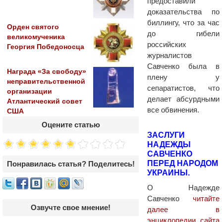
предоставили
доказательства по
биллингу, что за час
Орден святого
до гибели
великомученика
российских
Георгия Победоносца
журналистов
Савченко была в
Награда «За свободу»
плену у
неправительственной
сепаратистов, что
организации
делает абсурдными
Атлантический совет
все обвинения.
США
Оцените статью
ЗАСЛУГИ
НАДЕЖДЫ
САВЧЕНКО
ПЕРЕД НАРОДОМ
Понравилась статья? Поделитесь!
УКРАИНЫ.
О Надежде
Савченко
читайте
Озвучте свое мнение!
далее в
энциклопедии сайта