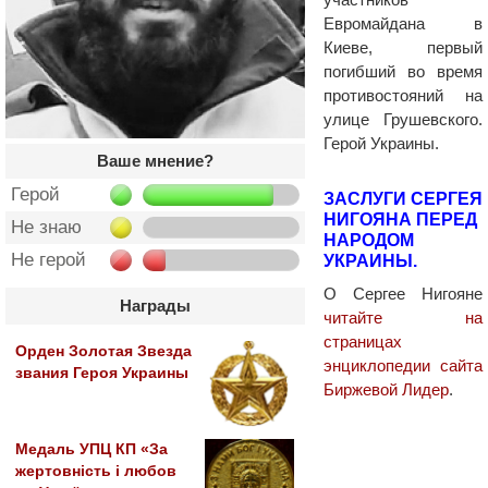
Евромайдана в
Киеве, первый
погибший во время
противостояний на
улице Грушевского.
Герой Украины.
Ваше мнение?
Герой
ЗАСЛУГИ СЕРГЕЯ
НИГОЯНА ПЕРЕД
Не знаю
НАРОДОМ
Не герой
УКРАИНЫ.
О Сергее Нигояне
Награды
читайте на
страницах
Орден Золотая Звезда
энциклопедии сайта
звания Героя Украины
Биржевой Лидер
.
Медаль УПЦ КП «За
жертовність і любов