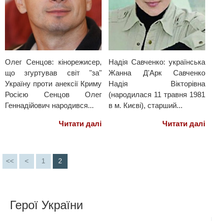
Олег Сенцов: кінорежисер,
Надія Савченко: українська
що згуртував світ "за"
Жанна Д'Арк Савченко
Україну проти анексії Криму
Надія Вікторівна
Росією Сенцов Олег
(народилася 11 травня 1981
Геннадійович народився...
в м. Києві), старший...
Читати далі
Читати далі
<<
<
1
2
Герої України