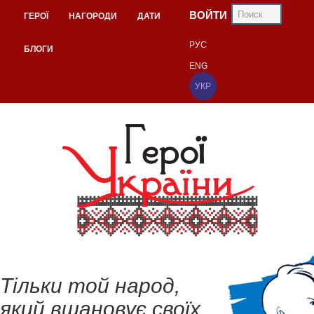
ВОЙТИ
ГЕРОЇ
НАГОРОДИ
ДАТИ
РУС
БЛОГИ
ENG
УКР
Тільки той народ,
який вшановує своїх