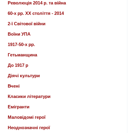
Революція 2014 р. та війна
60-х рр. ХХ століття - 2014
2-ї Світової війни
Воїни УПА
1917-50-х рр.
Гетьманщина
До 1917 р
Діячі культури
Вчені
Класики літератури
Емігранти
Маловідомі герої
Неоднозначні герої