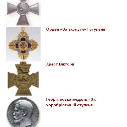
Орден «За заслуги» I ступеня
Хрест Вікторії
Георгіївська медаль «За
хоробрість» III ступеня