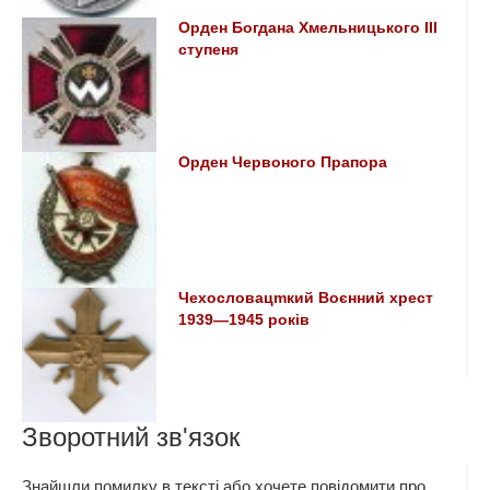
Орден Богдана Хмельницького III
ступеня
Орден Червоного Прапора
Чехословацmкий Воєнний хрест
1939—1945 років
Зворотний зв'язок
Знайшли помилку в тексті або хочете повідомити про