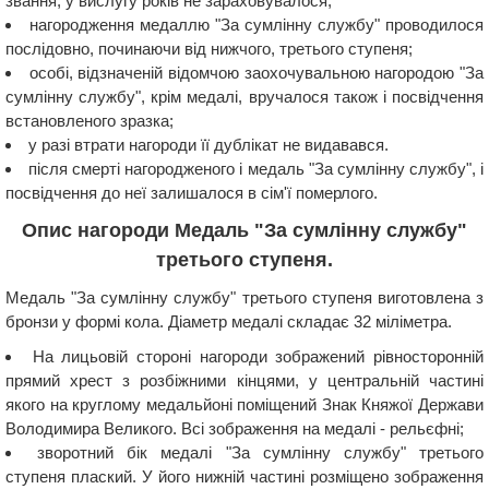
звання, у вислугу років не зараховувалося;
нагородження медаллю "За сумлінну службу" проводилося
послідовно, починаючи від нижчого, третього ступеня;
особі, відзначеній відомчою заохочувальною нагородою "За
сумлінну службу", крім медалі, вручалося також і посвідчення
встановленого зразка;
у разі втрати нагороди її дублікат не видавався.
після смерті нагородженого і медаль "За сумлінну службу", і
посвідчення до неї залишалося в сім'ї померлого.
Опис нагороди Медаль "За сумлінну службу"
третього ступеня.
Медаль "За сумлінну службу" третього ступеня виготовлена ​​з
бронзи у формі кола. Діаметр медалі складає 32 міліметра.
На лицьовій стороні нагороди зображений рівносторонній
прямий хрест з розбіжними кінцями, у центральній частині
якого на круглому медальйоні поміщений Знак Княжої Держави
Володимира Великого. Всі зображення на медалі - рельєфні;
зворотний бік медалі "За сумлінну службу" третього
ступеня плаский. У його нижній частині розміщено зображення