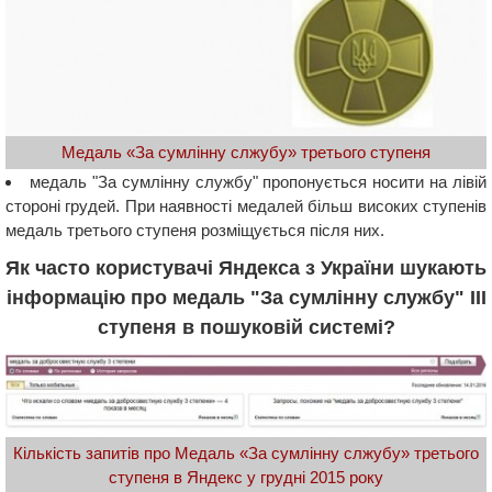
Медаль «За сумлінну слжубу» третього ступеня
медаль "За сумлінну службу" пропонується носити на лівій
стороні грудей. При наявності медалей більш високих ступенів
медаль третього ступеня розміщується після них.
Як часто користувачі Яндекса з України шукають
інформацію про медаль "За сумлінну службу" III
ступеня в пошуковій системі?
Кількість запитів про Медаль «За сумлінну слжубу» третього
ступеня в Яндекс у грудні 2015 року