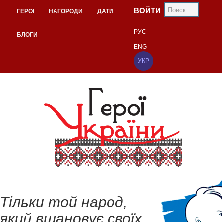
ВОЙТИ
ГЕРОЇ
НАГОРОДИ
ДАТИ
РУС
БЛОГИ
ENG
УКР
Тільки той народ,
який вшановує своїх