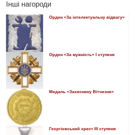
Інші нагороди
Орден «За інтелектуальну відвагу»
Орден «За мужність» I ступеня
Медаль «Захиснику Вітчизни»
Георгієвський хрест ІІІ ступеня