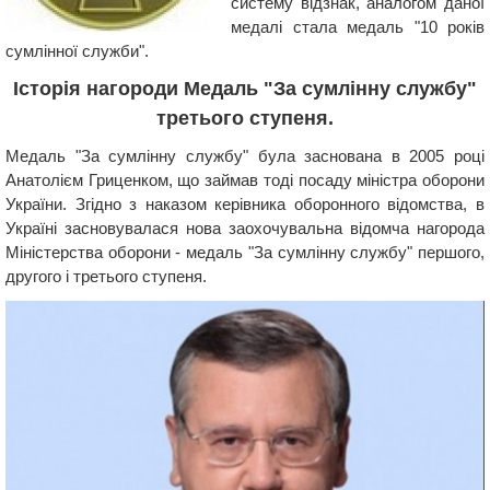
систему відзнак, аналогом даної
медалі стала медаль "10 років
сумлінної служби".
Історія нагороди Медаль "За сумлінну службу"
третього ступеня.
Медаль "За сумлінну службу" була заснована в 2005 році
Анатолієм Гриценком, що займав тоді посаду міністра оборони
України. Згідно з наказом керівника оборонного відомства, в
Україні засновувалася нова заохочувальна відомча нагорода
Міністерства оборони - медаль "За сумлінну службу" першого,
другого і третього ступеня.