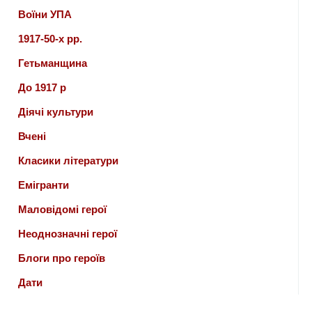
Воїни УПА
1917-50-х рр.
Гетьманщина
До 1917 р
Діячі культури
Вчені
Класики літератури
Емігранти
Маловідомі герої
Неоднозначні герої
Блоги про героїв
Дати