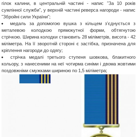
гілок калини, в центральній частині - напис "За 10 років
сумлінної служби", у верхній частині реверса нагороди - напис
"Збройні сили України";
медаль за допомогою вушка з кільцем з'єднується з
металевою колодкою прямокутної форми, обтягнутою
стрічкою. Ширина колодки становить 28 міліметрів, висота - 42
міліметра. На її зворотній стороні є застібка, призначена для
кріплення нагороди до одягу;
стрічка медалі третього ступеня шовкова, блакитного
кольору, з нанесеними на неї чотирма синіми і двома жовтими
поздовжніми смужками шириною по 1,5 міліметра;