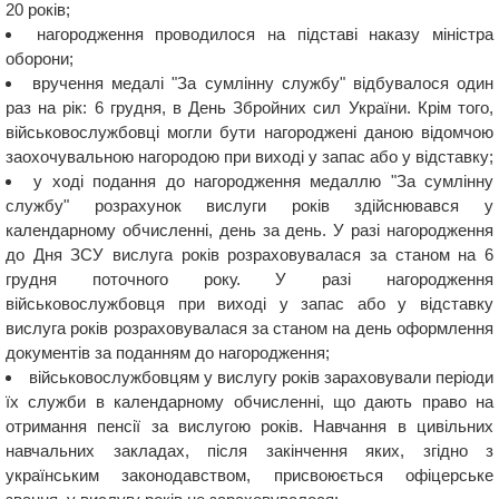
20 років;
нагородження проводилося на підставі наказу міністра
оборони;
вручення медалі "За сумлінну службу" відбувалося один
раз на рік: 6 грудня, в День Збройних сил України. Крім того,
військовослужбовці могли бути нагороджені даною відомчою
заохочувальною нагородою при виході у запас або у відставку;
у ході подання до нагородження медаллю "За сумлінну
службу" розрахунок вислуги років здійснювався у
календарному обчисленні, день за день. У разі нагородження
до Дня ЗСУ вислуга років розраховувалася за станом на 6
грудня поточного року. У разі нагородження
військовослужбовця при виході у запас або у відставку
вислуга років розраховувалася за станом на день оформлення
документів за поданням до нагородження;
військовослужбовцям у вислугу років зараховували періоди
їх служби в календарному обчисленні, що дають право на
отримання пенсії за вислугою років. Навчання в цивільних
навчальних закладах, після закінчення яких, згідно з
українським законодавством, присвоюється офіцерське