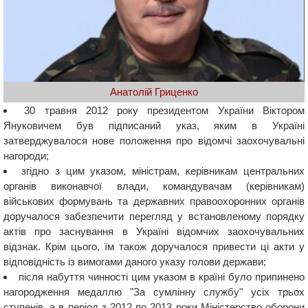
Анатолій Гриценко
30 травня 2012 року президентом України Віктором
Януковичем був підписаний указ, яким в Україні
затверджувалося нове положення про відомчі заохочувальні
нагороди;
згідно з цим указом, міністрам, керівникам центральних
органів виконавчої влади, командувачам (керівникам)
військових формувань та державних правоохоронних органів
доручалося забезпечити перегляд у встановленому порядку
актів про заснування в Україні відомчих заохочувальних
відзнак. Крім цього, їм також доручалося привести ці акти у
відповідність із вимогами даного указу голови держави;
після набуття чинності цим указом в країні було припинено
нагородження медаллю "За сумлінну службу" усіх трьох
ступенів, а в період з 2012 по 2013 роки Міністерство оборони