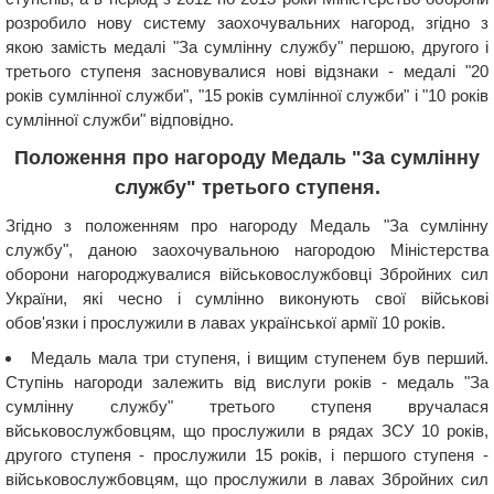
розробило нову систему заохочувальних нагород, згідно з
якою замість медалі "За сумлінну службу" першою, другого і
третього ступеня засновувалися нові відзнаки - медалі "20
років сумлінної служби", "15 років сумлінної служби" і "10 років
сумлінної служби" відповідно.
Положення про нагороду Медаль "За сумлінну
службу" третього ступеня.
Згідно з положенням про нагороду Медаль "За сумлінну
службу", даною заохочувальною нагородою Міністерства
оборони нагороджувалися військовослужбовці Збройних сил
України, які чесно і сумлінно виконують свої військові
обов'язки і прослужили в лавах української армії 10 років.
Медаль мала три ступеня, і вищим ступенем був перший.
Ступінь нагороди залежить від вислуги років - медаль "За
сумлінну службу" третього ступеня вручалася
вйськовослужбовцям, що прослужили в рядах ЗСУ 10 років,
другого ступеня - прослужили 15 років, і першого ступеня -
військовослужбовцям, що прослужили в лавах Збройних сил