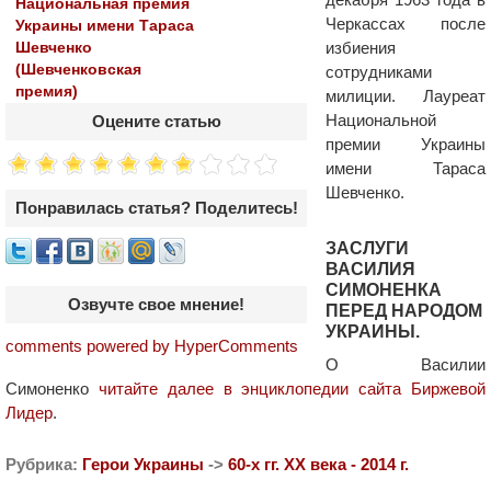
Национальная премия
Черкассах после
Украины имени Тараса
избиения
Шевченко
(Шевченковская
сотрудниками
премия)
милиции. Лауреат
Национальной
Оцените статью
премии Украины
имени Тараса
Шевченко.
Понравилась статья? Поделитесь!
ЗАСЛУГИ
ВАСИЛИЯ
СИМОНЕНКА
Озвучте свое мнение!
ПЕРЕД НАРОДОМ
УКРАИНЫ.
comments powered by HyperComments
О Василии
Симоненко
читайте далее в энциклопедии сайта Биржевой
Лидер
.
Рубрика:
Герои Украины
->
60-х гг. ХХ века - 2014 г.