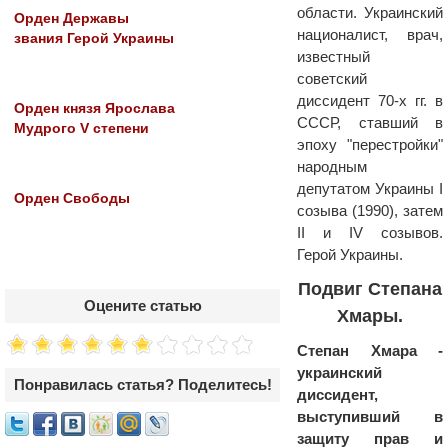
области. Украинский
Орден Державы
националист, врач,
звания Герой Украины
известный
советский
диссидент 70-х гг. в
Орден князя Ярослава
СССР, ставший в
Мудрого V степени
эпоху "перестройки"
народным
депутатом Украины І
Орден Свободы
созыва (1990), затем
II и IV созывов.
Герой Украины.
Подвиг Степана
Оцените статью
Хмары.
Степан Хмара -
украинский
Понравилась статья? Поделитесь!
диссидент,
выступивший в
защиту прав и