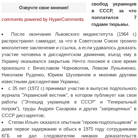
свобод украинцев
Озвучте свое мнение!
в СССР, за что
поплатился 7
comments powered by HyperComments
годами тюрьмы.
После окончания Львовского мединститута (1964 г.)
распространял самиздат, за что в Советском Союзе грозило
многолетнее заключение и ссылка, а если удавалось доказать
участие человека в диссидентском движении, въезд ему в
Украину оказывался закрытым. Нечто похожее в свое время
произошло с Вячеславом Чорноволом, Левком Лукьяненко,
Николаем Руденко, Юрием Шухевичем и многими другими
известными диссидентами Украины;
с 35 лет (1972 г.) принимал участие в выпуске подпольного
журнала "Украинский вестник", в котором публикует как свои
работы ("Этноцид украинцев в СССР" и "Генеральный
погром"), труды Андрея Сахарова и других "запрещенных" в
СССР диссидентов;
Степан Ильич оказался опытным "героем-подпольщиком" и
даже первое задержание и обыск в 1975 году сотрудниками
КГБ не дал следователям никаких доказательств