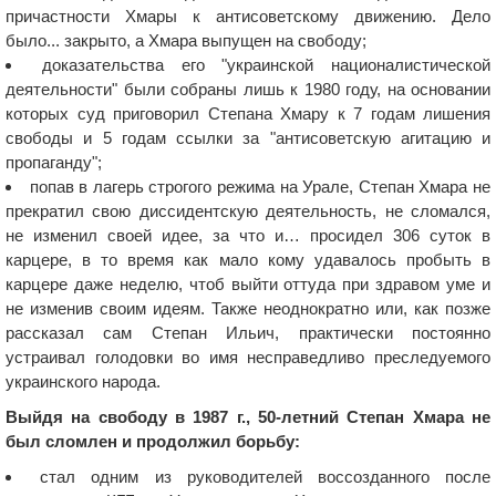
причастности Хмары к антисоветскому движению. Дело
было... закрыто, а Хмара выпущен на свободу;
доказательства его "украинской националистической
деятельности" были собраны лишь к 1980 году, на основании
которых суд приговорил Степана Хмару к 7 годам лишения
свободы и 5 годам ссылки за "антисоветскую агитацию и
пропаганду";
попав в лагерь строгого режима на Урале, Степан Хмара не
прекратил свою диссидентскую деятельность, не сломался,
не изменил своей идее, за что и… просидел 306 суток в
карцере, в то время как мало кому удавалось пробыть в
карцере даже неделю, чтоб выйти оттуда при здравом уме и
не изменив своим идеям. Также неоднократно или, как позже
рассказал сам Степан Ильич, практически постоянно
устраивал голодовки во имя несправедливо преследуемого
украинского народа.
Выйдя на свободу в 1987 г., 50-летний Степан Хмара не
был сломлен и продолжил борьбу:
стал одним из руководителей воссозданного после