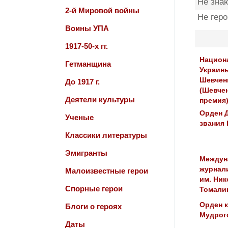
Не зна
2-й Мировой войны
Не гер
Воины УПА
1917-50-х гг.
Национ
Гетманщина
Украин
Шевчен
До 1917 г.
(Шевче
Деятели культуры
премия
Орден 
Ученые
звания 
Классики литературы
Эмигранты
Междун
журнал
Малоизвестные герои
им. Ник
Спорные герои
Томали
Орден 
Блоги о героях
Мудрого
Даты