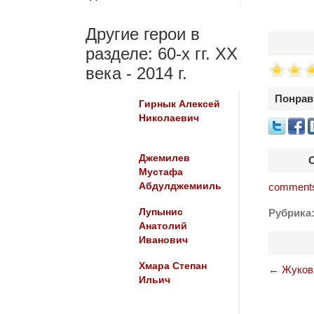
Другие герои в
разделе: 60-х гг. ХХ
века - 2014 г.
Понрав
Гирнык Алексей
Николаевич
Джемилев
Мустафа
Абдулджемииль
comments
Лупынис
Рубрика
Анатолий
Иванович
Хмара Степан
←
Жуков
Ильич