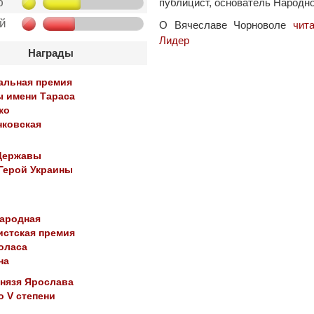
ю
публицист, основатель Народно
ой
О Вячеславе Чорноволе
чит
Лидер
Награды
альная премия
ы имени Тараса
ко
нковская
)
Державы
Герой Украины
ародная
истская премия
оласа
на
князя Ярослава
 V степени