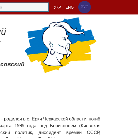
РУС
УКР
ENG
ый
т
ссовский
- родился в с. Ерки Черкасской области, погиб
марта 1999 года под Борисполем (Киевская
нский политик, диссидент времен СССР,