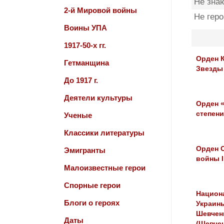
Не зна
2-й Мировой войны
Не гер
Воины УПА
1917-50-х гг.
Орден 
Гетманщина
Звезды
До 1917 г.
Деятели культуры
Орден «
степени
Ученые
Классики литературы
Орден 
Эмигранты
войны I
Малоизвестные герои
Спорные герои
Национ
Блоги о героях
Украин
Шевчен
Даты
(Шевче