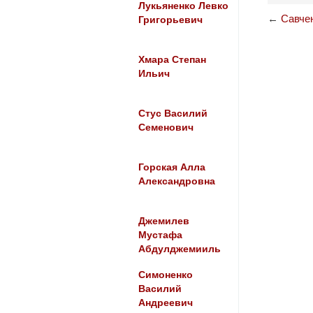
Лукьяненко Левко
←
Савче
Григорьевич
Хмара Степан
Ильич
Стус Василий
Семенович
Горская Алла
Александровна
Джемилев
Мустафа
Абдулджемииль
Симоненко
Василий
Андреевич