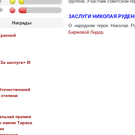
ю
группой. Участник советской-г
ой
ЗАСЛУГИ НИКОЛАЯ РУДЕН
Награды
О народном герое Николае 
Биржевой Лидер
.
Красной
За заслуги» ІІІ
Отечественной
 степени
альная премия
ы имени Тараса
ко
нковская