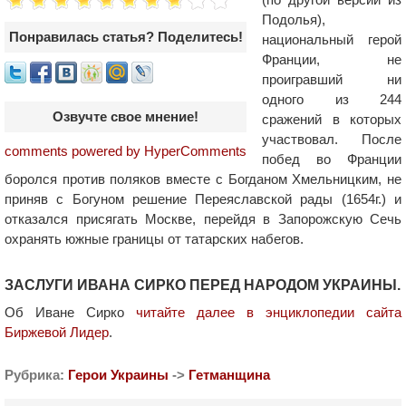
Подолья),
Понравилась статья? Поделитесь!
национальный герой
Франции, не
проигравший ни
одного из 244
Озвучте свое мнение!
сражений в которых
участвовал. После
comments powered by HyperComments
побед во Франции
боролся против поляков вместе с Богданом Хмельницким, не
приняв с Богуном решение Переяславской рады (1654г.) и
отказался присягать Москве, перейдя в Запорожскую Сечь
охранять южные границы от татарских набегов.
ЗАСЛУГИ ИВАНА СИРКО ПЕРЕД НАРОДОМ УКРАИНЫ.
Об Иване Сирко
читайте далее в энциклопедии сайта
Биржевой Лидер
.
Рубрика:
Герои Украины
->
Гетманщина