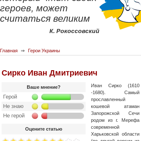
героев, может
считаться великим
К. Рокоссовский
Главная
Герои Украины
Сирко Иван Дмитриевич
Иван Сирко (1610
Ваше мнение?
-1680). Самый
Герой
прославленный
Не знаю
кошевой атаман
Запорожской Сечи
Не герой
родом из г. Мерефа
современной
Оцените статью
Харьковской области
(по другой версии из