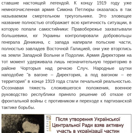
ставшие настоящей легендой. К концу 1919 году уже
немногочисленная армия Симона Петлюры оказалась в так
называемом смертельном треугольнике. Это зловещее
название полностью отображает всю критичность ситуации, в
которую попали самостийники: Правобережье захватывали
большевики, юг Украины контролировали добровольцы
генерала Деникина, с запада напирали польские части,
полностью завладев Восточной Галицией, они уже вторглись
на земли Западной Волыни и Подолии. Армия Директории на
тот момент удерживала лишь незначительную территорию в
районе Чорторыя над речкою Случ. Народные шутки
наподобие "в вагоне – Директория, а под вагоном – ее
территория" в конце 1919 года стали печальной реальностью.
Осознавая тяжесть сложившегося положения, военное
руководство республики приняло решение об отказе от
фронтальной войны с противником и переходе к партизанской
тактике борьбы.