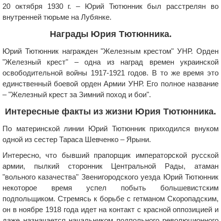
20 октября 1930 г. – Юрий Тютюнник был расстрелян во
внутренней тюрьме на Лубянке.
Награды Юрия Тютюнника.
Юрий Тютюнник награжден "Железным крестом" УНР. Орден
"Железный крест" – одна из наград времен украинской
освободительной войны 1917-1921 годов. В то же время это
единственный боевой орден Армии УНР. Его полное название
– "Железный крест за Зимний поход и бои".
Интересные факты из жизни Юрия Тютюнника.
По материнской линии Юрий Тютюнник приходился внуком
одной из сестер Тараса Шевченко – Ярыни.
Интересно, что бывший прапорщик императорской русской
армии, пылкий сторонник Центральной Рады, атаман
"вольного казачества" Звенигородского уезда Юрий Тютюнник
некоторое время успел побыть большевистским
подпольщиком. Стремясь к борьбе с гетманом Скоропадским,
он в ноябре 1918 года идет на контакт с красной оппозицией и
даже назначается начальником подпольного революционного