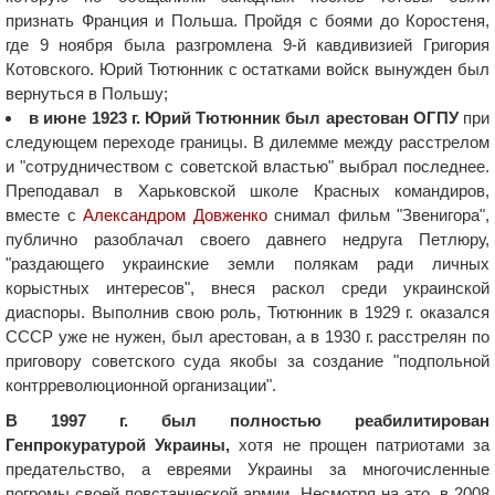
признать Франция и Польша. Пройдя с боями до Коростеня,
где 9 ноября была разгромлена 9-й кавдивизией Григория
Котовского. Юрий Тютюнник с остатками войск вынужден был
вернуться в Польшу;
в июне 1923 г. Юрий Тютюнник был арестован ОГПУ
при
следующем переходе границы. В дилемме между расстрелом
и "сотрудничеством с советской властью" выбрал последнее.
Преподавал в Харьковской школе Красных командиров,
вместе с
Александром Довженко
снимал фильм "Звенигора",
публично разоблачал своего давнего недруга Петлюру,
"раздающего украинские земли полякам ради личных
корыстных интересов", внеся раскол среди украинской
диаспоры. Выполнив свою роль, Тютюнник в 1929 г. оказался
СССР уже не нужен, был арестован, а в 1930 г. расстрелян по
приговору советского суда якобы за создание "подпольной
контрреволюционной организации".
В 1997 г. был полностью реабилитирован
Генпрокуратурой Украины,
хотя не прощен патриотами за
предательство, а евреями Украины за многочисленные
погромы своей повстанческой армии. Несмотря на это, в 2008