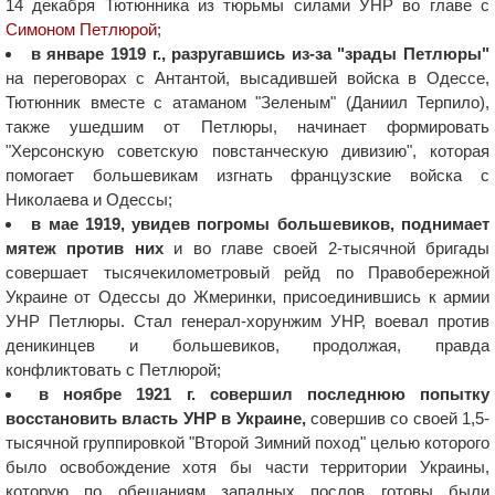
14 декабря Тютюнника из тюрьмы силами УНР во главе с
Симоном Петлюрой
;
в январе 1919 г., разругавшись из-за "зрады Петлюры"
на переговорах с Антантой, высадившей войска в Одессе,
Тютюнник вместе с атаманом "Зеленым" (Даниил Терпило),
также ушедшим от Петлюры, начинает формировать
"Херсонскую советскую повстанческую дивизию", которая
помогает большевикам изгнать французские войска с
Николаева и Одессы;
в мае 1919, увидев погромы большевиков, поднимает
мятеж против них
и во главе своей 2-тысячной бригады
совершает тысячекилометровый рейд по Правобережной
Украине от Одессы до Жмеринки, присоединившись к армии
УНР Петлюры. Стал генерал-хорунжим УНР, воевал против
деникинцев и большевиков, продолжая, правда
конфликтовать с Петлюрой;
в ноябре 1921 г. совершил последнюю попытку
восстановить власть УНР в Украине,
совершив со своей 1,5-
тысячной группировкой "Второй Зимний поход" целью которого
было освобождение хотя бы части территории Украины,
которую по обещаниям западных послов готовы были