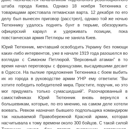
штаба города Киева. Однако 18 ноября Тютюнника с
товарищами арестовала гетманская варта. 12 декабря по его
делу был вынесен приговор (расстрел), однако той же ночью
Тютюннику удалось поднять бунт в тюрьме, обезоружить
офицерский караул и удерживать позиции, пока
повстанческая армия Петлюры не заняла Киев.
Юрий Тютюнник, мечтавший освободить Украину без помощи
каких-либо интервентов, уже в начале 1919 года разошелся во
взглядах с Симоном Петлюрой. "Верховный атаман" в то
время начал переговоры с французами, высадившими десант
в Одессе. На пылкие предложения Тютюнника с боем выбить
их из города в руководстве армии УНР ему ответили: "Вы
хотите победить победителей мира. Простите, поручик, но это
мог придумать только сумасшедший". Разочарованный в
самостийниках Юрий Тютюнник вновь вернулся к
большевикам, которые, по его мнению, на самом деле хотели
воевать. Ревком назначил бывшего подпольщика командиром
так называемой Правобережной Красной армии, которая
насчитывала к тому времени около 300 бойцов. С такой силой