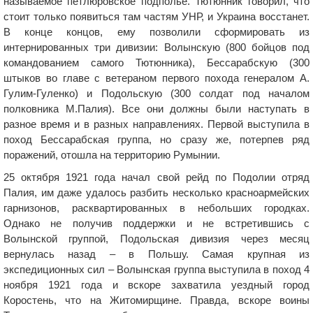
называемое петлюровское подполье. Тютюнник говорил, что
стоит только появиться там частям УНР, и Украина восстанет.
В конце концов, ему позволили сформировать из
интернированных три дивизии: Волынскую (800 бойцов под
командованием самого Тютюнника), Бессарабскую (300
штыков во главе с ветераном первого похода генералом А.
Гулим-Гуленко) и Подольскую (300 солдат под началом
полковника М.Палия). Все они должны были наступать в
разное время и в разных направлениях. Первой выступила в
поход Бессарабская группа, но сразу же, потерпев ряд
поражений, отошла на территорию Румынии.
25 октября 1921 года начал свой рейд по Подолии отряд
Палия, им даже удалось разбить несколько красноармейских
гарнизонов, расквартированных в небольших городках.
Однако не получив поддержки и не встретившись с
Волынской группой, Подольская дивизия через месяц
вернулась назад – в Польшу. Самая крупная из
экспедиционных сил – Волынская группа выступила в поход 4
ноября 1921 года и вскоре захватила уездный город
Коростень, что на Житомирщине. Правда, вскоре воины