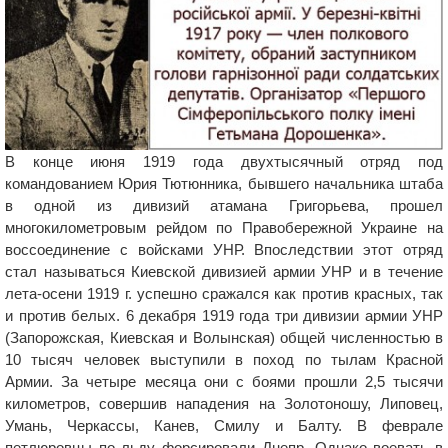
В конце июня 1919 года двухтысячный отряд под
командованием Юрия Тютюнника, бывшего начальника штаба
в одной из дивизий атамана Григорьева, прошел
многокилометровым рейдом по Правобережной Украине на
воссоединение с войсками УНР. Впоследствии этот отряд
стал называться Киевской дивизией армии УНР и в течение
лета-осени 1919 г. успешно сражался как против красных, так
и против белых. 6 декабря 1919 года три дивизии армии УНР
(Запорожская, Киевская и Волынская) общей численностью в
10 тысяч человек выступили в поход по тылам Красной
Армии. За четыре месяца они с боями прошли 2,5 тысячи
километров, совершив нападения на Золотоношу, Липовец,
Умань, Черкассы, Канев, Смилу и Балту. В феврале
петлюровцы по льду форсировали Днепр. Однако воевать в