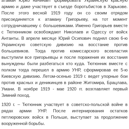
атаман Юрко начинает формировать Украинскую красную
армию и даже участвует в съезде боротьбистов в Харькове.
После этого весной 1919 году он со своим отрядом
присоединяется к атаману Григорьеву, на тот момент
сотрудничавшему с большевиками. Именно Григорьев вместе
с Тютюнником освобождают Николаев и Одессу от войск
Антанты. В апреле месяце Юрий Осипович поднял свою 6-ю
Украинскую советскую дивизию на восстание против
большевиков. Тогда против комиссарского всевластия
выступили все григорьевцы и после поражения их восстания
вынуждены были разбегаться кто куда. Тютюнник вместе с
полком тогда перешел в армию УНР, сформировав ее 5-ю
Киевскую дивизию. Летом-осенью 1919 г. ведет упорные бои
против красных и деникинцев в районе Житомира, Брацлава,
Умани. В ноябре 1919 - мае 1920 гг. возглавляет первый
Зимний поход.
1920 г. – Тютюнник участвует в советско-польской войне в
рядах армии УНР. После интернирования остатков
петлюровских войск в Польше, выступает за продолжение
вооруженной борьбы.