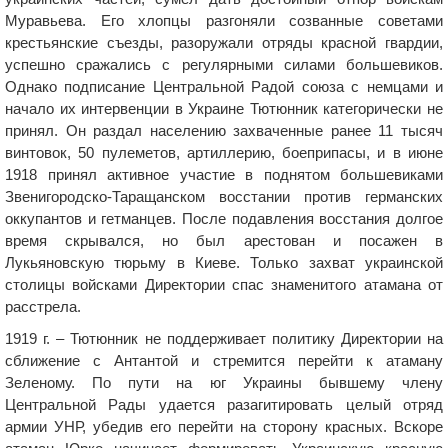
Муравьева. Его хлопцы разгоняли созванные советами
крестьянские съезды, разоружали отряды красной гвардии,
успешно сражались с регулярными силами большевиков.
Однако подписание Центральной Радой союза с немцами и
начало их интервенции в Украине Тютюнник категорически не
принял. Он раздал населению захваченные ранее 11 тысяч
винтовок, 50 пулеметов, артиллерию, боеприпасы, и в июне
1918 принял активное участие в поднятом большевиками
Звенигородско-Таращанском восстании против германских
оккупантов и гетманцев. После подавления восстания долгое
время скрывался, но был арестован и посажен в
Лукьяновскую тюрьму в Киеве. Только захват украинской
столицы войсками Директории спас знаменитого атамана от
расстрела.
1919 г. – Тютюнник не поддерживает политику Директории на
сближение с Антантой и стремится перейти к атаману
Зеленому. По пути на юг Украины бывшему члену
Центральной Рады удается разагитировать целый отряд
армии УНР, убедив его перейти на сторону красных. Вскоре