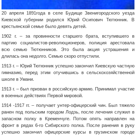
20 апреля 1891года в селе Будище Звенигородского уезда
Киевской губернии родился Юрий Осипович Тютюнник. В
крестьянской семье было девять детей.
1902 г. – за провинности старшего брата, вступившего в
партию социалистов-революционеров, полиция арестовала
всю семью Тютюнников. Это была акция устрашения и
длилась она недолго. Семью скоро отпустили.
1913 г. – Юрий Тютюнник успешно закончил Киевскую частную
гимназию, перед этим отучившись в сельскохозяйственной
школе в Умани.
1913 г. – был призван в российскую армию. Принимал участие
в военных действиях Первой мировой.
1914 -1917 гг. – получает унтер-офицерский чин. Был тяжело
ранен под польским городом Лодзь, после лечения служил в
запасном полку в Кременчуге. Потом опять направлен на
фронт в рядах 6-го Сибирского полка. После ранения в руку
успешно закончил офицерские курсы в грузинском городе