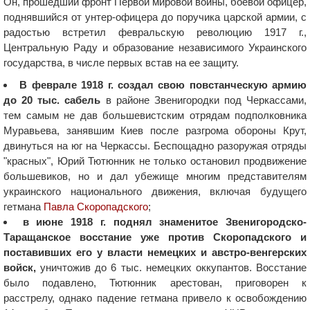
Он, прошедший фронт Первой мировой войны, боевой офицер,
поднявшийся от унтер-офицера до поручика царской армии, с
радостью встретил февральскую революцию 1917 г.,
Центральную Раду и образование независимого Украинского
государства, в числе первых встав на ее защиту.
В феврале 1918 г. создал свою повстанческую армию
до 20 тыс. сабель
в районе Звенигородки под Черкассами,
тем самым не дав большевистским отрядам подполковника
Муравьева, занявшим Киев после разгрома обороны Крут,
двинуться на юг на Черкассы. Беспощадно разоружая отряды
"красных", Юрий Тютюнник не только остановил продвижение
большевиков, но и дал убежище многим представителям
украинского национального движения, включая будущего
гетмана
Павла Скоропадского
;
в июне 1918 г. поднял знаменитое Звенигородско-
Таращанское восстание уже против Скоропадского и
поставивших его у власти немецких и австро-венгерских
войск,
уничтожив до 6 тыс. немецких оккупантов. Восстание
было подавлено, Тютюнник арестован, приговорен к
расстрелу, однако падение гетмана привело к освобождению