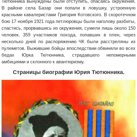
Тютюнника вынуждены были отступить, опасаясь окружения.
В районе села Базар они попали в ловушку, устроенную
красными кавалеристами Григория Котовского. В скоротечном
бою 17 ноября 1921 года петлюровцы были наголову разбиты,
спастись, прорвавшись из окружения, сумели лишь около 150
человек. 359 участников похода, попавших в плен, через
несколько дней по распоряжению ЧК были расстреляны из
пулеметов. Выжившие бойцы впоследствии обвиняли во всех
бедах Юрка Тютюнника, страдавшего непомерными
амбициями и склонного к авантюризму.
Страницы биографии Юрия Тютюнника.