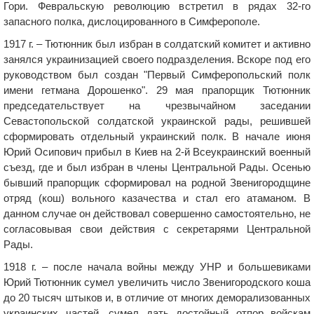
Гори. Февральскую революцию встретил в рядах 32-го
запасного полка, дислоцированного в Симферополе.
1917 г. – Тютюнник был избран в солдатский комитет и активно
занялся украинизацией своего подразделения. Вскоре под его
руководством был создан "Первый Симферопольский полк
имени гетмана Дорошенко". 29 мая прапорщик Тютюнник
председательствует на чрезвычайном заседании
Севастопольской солдатской украинской рады, решившей
сформировать отдельный украинский полк. В начале июня
Юрий Осипович прибыл в Киев на 2-й Всеукраинский военный
съезд, где и был избран в члены Центральной Рады. Осенью
бывший прапорщик сформировал на родной Звенигородщине
отряд (кош) вольного казачества и стал его атаманом. В
данном случае он действовал совершенно самостоятельно, не
согласовывая свои действия с секретарями Центральной
Рады.
1918 г. – после начала войны между УНР и большевиками
Юрий Тютюнник сумел увеличить число Звенигородского коша
до 20 тысяч штыков и, в отличие от многих деморализованных
украинских частей, сумел дать достойный отпор войскам