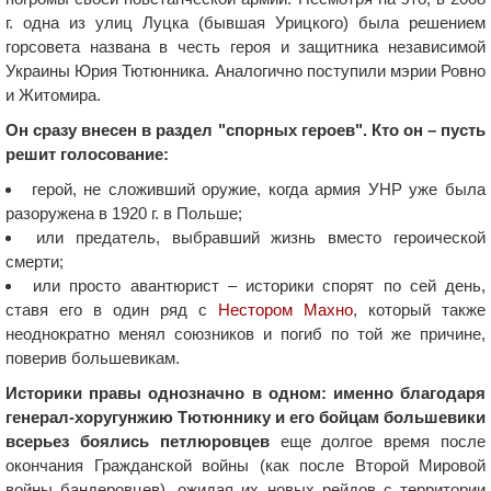
г. одна из улиц Луцка (бывшая Урицкого) была решением
горсовета названа в честь героя и защитника независимой
Украины Юрия Тютюнника. Аналогично поступили мэрии Ровно
и Житомира.
Он сразу внесен в раздел "спорных героев". Кто он – пусть
решит голосование:
герой, не сложивший оружие, когда армия УНР уже была
разоружена в 1920 г. в Польше;
или предатель, выбравший жизнь вместо героической
смерти;
или просто авантюрист – историки спорят по сей день,
ставя его в один ряд с
Нестором Махно
, который также
неоднократно менял союзников и погиб по той же причине,
поверив большевикам.
Историки правы однозначно в одном: именно благодаря
генерал-хоругунжию Тютюннику и его бойцам большевики
всерьез боялись петлюровцев
еще долгое время после
окончания Гражданской войны (как после Второй Мировой
войны бандеровцев), ожидая их новых рейдов с территории