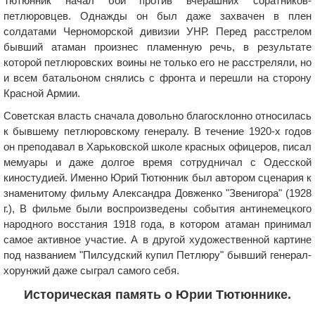
Тютюнник начал бои против вчерашних соратников-
петлюровцев. Однажды он был даже захвачен в плен
солдатами Черноморской дивизии УНР. Перед расстрелом
бывший атаман произнес пламенную речь, в результате
которой петлюровских воины не только его не расстреляли, но
и всем батальоном снялись с фронта и перешли на сторону
Красной Армии.
Советская власть сначала довольно благосклонно относилась
к бывшему петлюровскому генералу. В течение 1920-х годов
он преподавал в Харьковской школе красных офицеров, писал
мемуары и даже долгое время сотрудничал с Одесской
киностудией. Именно Юрий Тютюнник был автором сценария к
знаменитому фильму Александра Довженко "Звенигора" (1928
г.), В фильме были воспроизведены события антинемецкого
народного восстания 1918 года, в котором атаман принимал
самое активное участие. А в другой художественной картине
под названием "Пилсудский купил Петлюру" бывший генерал-
хорунжий даже сыграл самого себя.
Историческая память о Юрии Тютюннике.