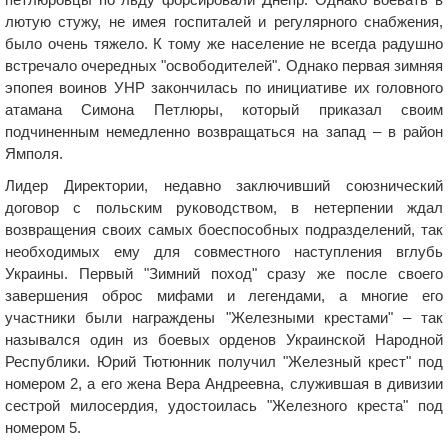
лютую стужу, не имея госпиталей и регулярного снабжения,
было очень тяжело. К тому же население не всегда радушно
встречало очередных "освободителей". Однако первая зимняя
эпопея воинов УНР закончилась по инициативе их головного
атамана Симона Петлюры, который приказал своим
подчиненным немедленно возвращаться на запад – в район
Ямполя.
Лидер Директории, недавно заключивший союзнический
договор с польским руководством, в нетерпении ждал
возвращения своих самых боеспособных подразделений, так
необходимых ему для совместного наступления вглубь
Украины. Первый "Зимний поход" сразу же после своего
завершения оброс мифами и легендами, а многие его
участники были награждены "Железными крестами" – так
назывался один из боевых орденов Украинской Народной
Республики. Юрий Тютюнник получил "Железный крест" под
номером 2, а его жена Вера Андреевна, служившая в дивизии
сестрой милосердия, удостоилась "Железного креста" под
номером 5.