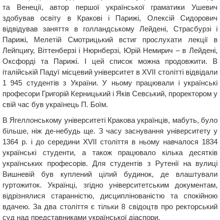
та Венеції, автор першої української граматики Ушевич
здобував освіту в Кракові і Парижі, Олексій Сидорович
відвідував заняття в голландському Лейдені, Страсбурзі і
Парижі, Мелетій Смотрицький встиг прослухати лекції в
Лейпцигу, Віттенберзі і Нюрнберзі, Юрій Немирич – в Лейдені,
Оксфорді та Парижі. І цей список можна продовжити. В
італійській Падуї місцевий університет в XVII столітті відвідали
1 945 студентів з України. У ньому працювали і українські
професори Григорій Керницький і Яків Севський, проректором у
свій час був українець П. Боїм.
В Ягеллонському університеті Кракова українців, мабуть, було
більше, ніж де-небудь ще. З часу заснування університету у
1364 р. і до середини XVII століття в ньому навчалося 1834
українські студенти, а також працювало кілька десятків
українських професорів. Для студентів з Рутенії на вулиці
Вишневій був куплений цілий будинок, де влаштували
гуртожиток. Українці, згідно університетським документам,
відрізнялися старанністю, дисциплінованістю та спокійною
вдачею. За два століття є тільки 8 свідоцтв про ректорський
суд над представниками української діаспори.