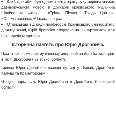
Юрій Дрогобич був одним з ініціаторів друку перших книжок
давньоруською мовою в друкарні краківського міщанина
Швайпольта Фіоля – «Тріодь Пісна», «Тріодь Цвітна»,
«Осьмогласник», «Часословець».
Отримавши від ради професорів Краківського університету
ділянку землі, Юрій Дрогобич спорудив на ній гуртожиток для
викладачів медицини.
Історична пам'ять про Юрія Дрогобича.
Пам'ятник знаменитому вченому зведений на його батьківщині,
в місті Дрогобичі Львівської області.
Іменем Юрія Дрогобича названі вулиці у Львові, Дрогобичі,
Калуші та Краматорську.
Google maps: вул. Юрія Дрогобича в Дрогобичі, Львовської
області