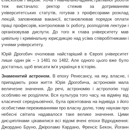
теж вистачало: ректор стежив за дотриманням
університетських статутів, готував з професорами розклад
лекцій, заповнював вакансії, встановлював порядок оплати
праці професорів, контролював їх роботу, розподіляв лектури і
організовував диспути. До того ж глава університету мав
цивільну і кримінальну юрисдикцію над усіма співробітниками і
учнями університету.
Юрій Дрогобич очолював найстаріший в Європі університет
лише один рік – з 1481 по 1482. Але одного цього вже було
достатньо, щоб вписати ім'я українця в історію.
Знаменитий астроном.
В епоху Ренесансу, на яку, власне, і
припадають роки життя Юрія Дрогобича, астрономія мала
величезне значення. До речі, астрономію і астрологію тоді
особливо не розділяли. Вся культура того часу, на відміну від
класичної середньовічної, була орієнтована на індивіда з його
особистими переживаннями про власну долю, тому наукам про
небесні світила надавалося таке велике значення. Цими
дисциплінами цікавилися всі відомі вчені епохи Відродження:
Джордано Бруно, Джіроламо Кардано, Френсіс Бекон, Йоганн