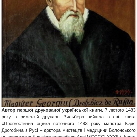
Автор першої друкованої української книги.
7 лютого 1483
року в римській друкарні Зильбера вийшла в світ книга
«Прогностична оцінка поточного 1483 року магістра Юрія
Дрогобича з Русі – доктора мистецтв і медицини Болонського
університету» (Iudicium pronosticon Anni MCCCCLXXXIII). Книга