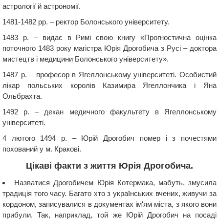
астрології й астрономії.
1481-1482 рр. – ректор Болонського університету.
1483 р. – видає в Римі свою книгу «Прогностична оцінка
поточного 1483 року магістра Юрія Дрогобича з Русі – доктора
мистецтв і медицини Болонського університету».
1487 р. – професор в Ягеллонському університеті. Особистий
лікар польських королів Казимира Ягеллончика і Яна
Ольбрахта.
1492 р. – декан медичного факультету в Ягеллонському
університеті.
4 лютого 1494 р. – Юрій Дрогобич помер і з почестями
похований у м. Кракові.
Цікаві факти з життя Юрія Дрогобича.
Назватися Дрогобичем Юрія Котермака, мабуть, змусила
традиція того часу. Багато хто з українських вчених, живучи за
кордоном, записувалися в документах ім'ям міста, з якого вони
прибули. Так, наприклад, той же Юрій Дрогобич на посаді