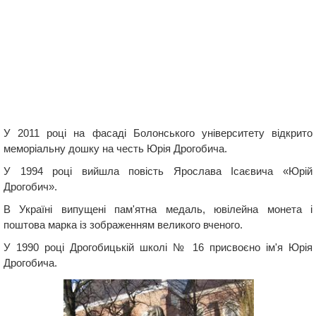
У 2011 році на фасаді Болонського університету відкрито
меморіальну дошку на честь Юрія Дрогобича.
У 1994 році вийшла повість Ярослава Ісаєвича «Юрій
Дрогобич».
В Україні випущені пам'ятна медаль, ювілейна монета і
поштова марка із зображенням великого вченого.
У 1990 році Дрогобицькій школі № 16 присвоєно ім'я Юрія
Дрогобича.