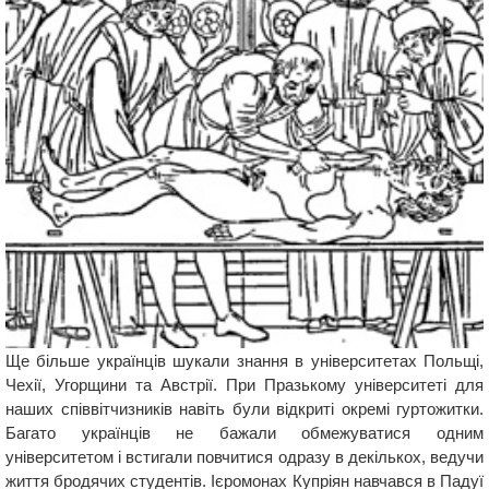
Ще більше українців шукали знання в університетах Польщі,
Чехії, Угорщини та Австрії. При Празькому університеті для
наших співвітчизників навіть були відкриті окремі гуртожитки.
Багато українців не бажали обмежуватися одним
університетом і встигали повчитися одразу в декількох, ведучи
життя бродячих студентів. Ієромонах Купріян навчався в Падуї