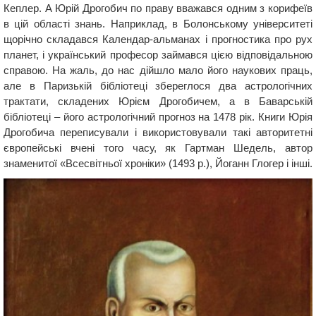
Кеплер. А Юрій Дрогобич по праву вважався одним з корифеїв
в цій області знань. Наприклад, в Болонському університеті
щорічно складався Календар-альманах і прогностика про рух
планет, і український професор займався цією відповідальною
справою. На жаль, до нас дійшло мало його наукових праць,
але в Паризькій бібліотеці збереглося два астрологічних
трактати, складених Юрієм Дрогобичем, а в Баварській
бібліотеці – його астрологічний прогноз на 1478 рік. Книги Юрія
Дрогобича переписували і використовували такі авторитетні
європейські вчені того часу, як Гартман Шедель, автор
знаменитої «Всесвітньої хроніки» (1493 р.), Йоганн Глогер і інші.