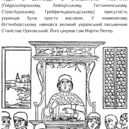
(Гейдельберзькому, Лейпцігському, Геттингенському,
Страсбурзькому, Грейфельдвальдському) присутність
українців була просто масовою. У знаменитому
Віттенбергському навчався великий український письменник
Станіслав Оріховський. Його цінував сам Мартін Лютер.