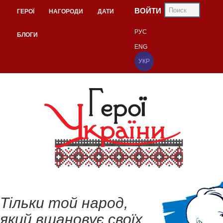
ВОЙТИ
ГЕРОЇ
НАГОРОДИ
ДАТИ
РУС
БЛОГИ
ENG
УКР
Тільки той народ,
який вшановує своїх