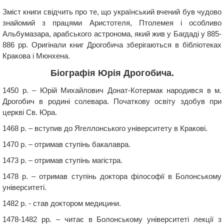
Зміст книги свідчить про те, що український вчений був чудово
знайомий з працями Аристотеля, Птолемея і особливо
Альбумазара, арабського астронома, який жив у Багдаді у 885-
886 рр. Оригінали книг Дрогобича зберігаються в бібліотеках
Кракова і Мюнхена.
Біографія Юрія Дрогобича.
1450 р. – Юрій Михайлович Донат-Котермак народився в м.
Дрогобич в родині солевара. Початкову освіту здобув при
церкві Св. Юра.
1468 р. – вступив до Ягеллонського університету в Кракові.
1470 р. – отримав ступінь бакалавра.
1473 р. – отримав ступінь магістра.
1478 р. – отримав ступінь доктора філософії в Болонському
університеті.
1482 р. ​​- став доктором медицини.
1478-1482 рр. – читає в Болонському університеті лекції з