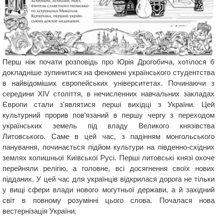
Перш ніж почати розповідь про Юрія Дрогобича, хотілося б
докладніше зупинитися на феномені українського студентства
в найвідоміших європейських університетах. Починаючи з
середини XIV століття, в нечисленних навчальних закладах
Європи стали з'являтися перші вихідці з України. Цей
культурний прорив пов'язаний в першу чергу з переходом
українських земель під владу Великого князівства
Литовського. Саме в цей час, з падінням монгольського
панування, починається підйом культури на південно-східних
землях колишньої Київської Русі. Перші литовські князі охоче
перейняли релігію, а головне, всі досягнення своїх нових
підданих. У цей час для українців відкрилася дорога не тільки
у вищі сфери влади нового могутньої держави, а й західний
світ в повному розумінні цього слова. Почалася нова
вестернізація України.