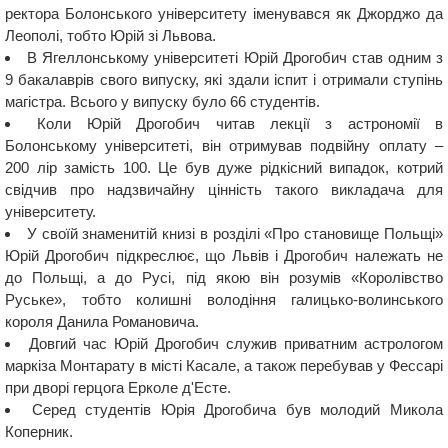
ректора Болонського університету іменувався як Джорджо да
Леополі, тобто Юрій зі Львова.
В Ягеллонському університеті Юрій Дрогобич став одним з
9 бакалаврів свого випуску, які здали іспит і отримали ступінь
магістра. Всього у випуску було 66 студентів.
Коли Юрій Дрогобич читав лекції з астрономії в
Болонському університеті, він отримував подвійну оплату –
200 лір замість 100. Це був дуже рідкісний випадок, котрий
свідчив про надзвичайну цінність такого викладача для
університету.
У своїй знаменитій книзі в розділі «Про становище Польщі»
Юрій Дрогобич підкреслює, що Львів і Дрогобич належать не
до Польщі, а до Русі, під якою він розумів «Королівство
Руське», тобто колишні володіння галицько-волинського
короля Данила Романовича.
Довгий час Юрій Дрогобич служив приватним астрологом
маркіза Монтарату в місті Касале, а також перебував у Фессарі
при дворі герцога Ерколе д'Есте.
Серед студентів Юрія Дрогобича був молодий Микола
Коперник.