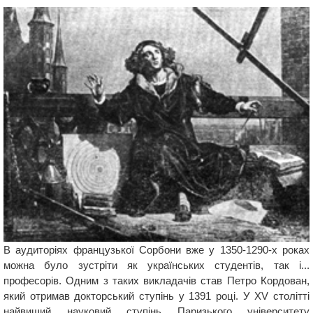
В аудиторіях французької Сорбони вже у 1350-1290-х роках
можна було зустріти як українських студентів, так і...
професорів. Одним з таких викладачів став Петро Кордован,
який отримав докторський ступінь у 1391 році. У XV столітті
найвищий науковий ступінь Паризького університету