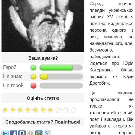
Серед значної
плеяди українських
вчених XV століття
помітно виділяється
персона одного з
них, можливо, не
найвидатнішого, але,
безумовно,
найвідомішого.
Ваша думка?
Йдеться про Юрія
Герой
Котермака, більш
Не знаю
відомого як Юрій
Дрогобич.
Не герой
Ця людина
Оцініть статтю
прославилася не
тільки як
талановитий вчений,
поет і викладач. Він
Сподобалась стаття? Поділіться!
увійшов в історію як
автор першої