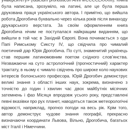
була написана, зрозуміло, на латині, але це була перша
друкована праця українського автора. І примітно, що вийшла
робота Дрогобича буквально через кілька років після винаходу
друкарського верстата. За своїм оформленням книга
Дрогобича нічим не поступалася найкращим виданням, що
вийшли в той час в Західній Європі. Вона починається з оди
Папі Римському Сиксту IV, що свідчила про чималий
поетичний дар Юрія Дрогобича. По суті, знаменитий українець
став першим латиномовним поетом східного слов'янства.
Незважаючи на суто астрологічний (прогностичний) характер
трактату, в ньому є чимало свідчень про широке коло наукових
інтересів болонського професора. Юрій Дрогобич демонструє
великі знання з області інших наук, зокрема, визначено з
точністю до годин і хвилин час двох майбутніх місячних
затемнень і фаз Місяця впродовж усього року, представлені
певні вказівки про рух планет, наводяться також метеорологічні
відомості, наприклад, прогноз погоди на весь рік. Крім того,
автор демонструє чудове знання географії, прекрасно
визначаючи координати Львова, Вільно, Дрогобича, багатьох
міст Італії і Німеччини.