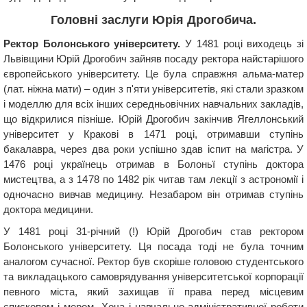
Головні заслуги Юрія Дрогобича.
Ректор Болонського університету.
У 1481 році виходець зі
Львівщини Юрій Дрогобич зайняв посаду ректора найстарішого
європейського університету. Це була справжня альма-матер
(лат. ніжна мати) – один з п'яти університетів, які стали зразком
і моделлю для всіх інших середньовічних навчальних закладів,
що відкрилися пізніше. Юрій Дрогобич закінчив Ягеллонський
університет у Кракові в 1471 році, отримавши ступінь
бакалавра, через два роки успішно здав іспит на магістра. У
1476 році українець отримав в Болоньї ступінь доктора
мистецтва, а з 1478 по 1482 рік читав там лекції з астрономії і
одночасно вивчав медицину. Незабаром він отримав ступінь
доктора медицини.
У 1481 році 31-річний (!) Юрій Дрогобич став ректором
Болонського університету. Ця посада тоді не була точним
аналогом сучасної. Ректор був скоріше головою студентського
та викладацького самоврядування університетської корпорації
певного міста, який захищав її права перед місцевим
єпископом і мером. Хоча і навчально-адміністративної роботи