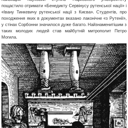
пощастило отримати «Бенедикту Сервінусу рутенської нації» і
«Івану Тинкевичу рутенської нації з Києва». Студентів, про
походження яких в документах вказано лаконічне «з Рутенії»,
у стінах Сорбонни значилося дуже багато. Найзнаменитішим з
таких молодих людей став майбутній митрополит Петро
Могила.