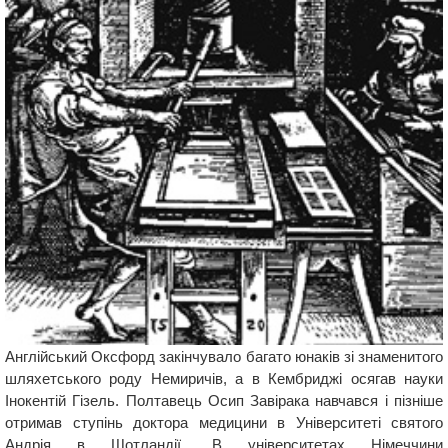
Англійський Оксфорд закінчувало багато юнаків зі знаменитого
шляхетського роду Немиричів, а в Кембриджі осягав науки
Інокентій Гізель. Полтавець Осип Завірака навчався і пізніше
отримав ступінь доктора медицини в Університеті святого
Андрія в Шотландії. В університетах Німеччини