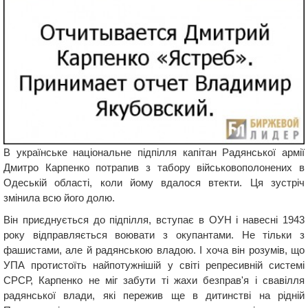
В українське національне підпілля капітан Радянської армії
Дмитро Карпенко потрапив з табору військовополонених в
Одеській області, коли йому вдалося втекти. Ця зустріч
змінила всю його долю.
Він приєднується до підпілля, вступає в ОУН і навесні 1943
року відправляється воювати з окупантами. Не тільки з
фашистами, але й радянською владою. І хоча він розумів, що
УПА протистоїть найпотужнішій у світі репресивній системі
СРСР, Карпенко не міг забути ті жахи безправ'я і свавілля
радянської влади, які пережив ще в дитинстві на рідній