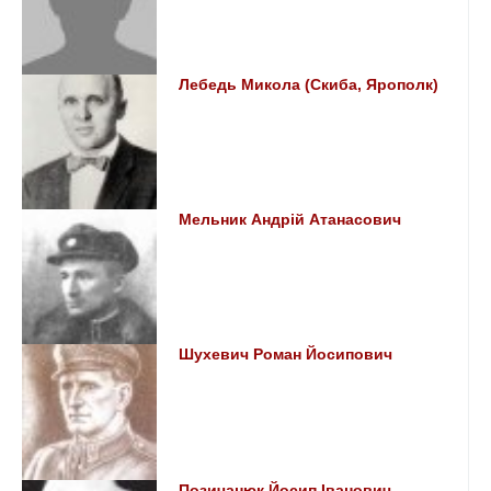
Лебедь Микола (Скиба, Ярополк)
Мельник Андрій Атанасович
Шухевич Роман Йосипович
Позичанюк Йосип Іванович