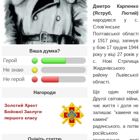
Дмитро Карпенко
(Яструб, Лютий)
народився у с.
Слов'янське
Полтавської області
у 1917 році, загинув
у бою 17 грудня 1944
Ваша думка?
року у віці 27 років у
Герой
с. Нові Стрілища
Жидачівського
Не знаю
району Львівської
Не герой
області.
Ще один герой
Нагороди
Другої світової війни,
чиє життя і доля не
Золотий Хрест
Бойової Заслуги
залишає "каменя на
першого класу
камені" від
радянського, а потім
російського
Оцініть статтю
трактування ролі