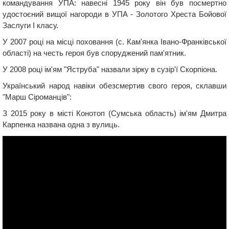
командування УПА: навесні 1945 року він був посмертно
удостоєний вищої нагороди в УПА - Золотого Хреста Бойової
Заслуги I класу.
У 2007 році на місці поховання (с. Кам'янка Івано-Франківської
області) на честь героя був споруджений пам'ятник.
У 2008 році ім'ям "Яструба" назвали зірку в сузір'ї Скорпіона.
Український народ навіки обезсмертив свого героя, склавши
"Марш Сіроманців":
З 2015 року в місті Конотоп (Сумська область) ім'ям Дмитра
Карпенка названа одна з вулиць.