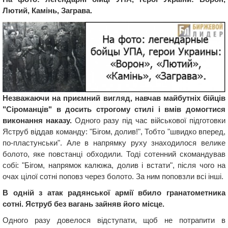
Лютий, Камінь, Заграва.
Незважаючи на приємний вигляд, навчав майбутніх бійців
"Сіроманців" в досить строгому стилі і вмів домогтися
виконання наказу.
Одного разу під час військової підготовки
Яструб віддав команду: "Бігом, долив!", Тобто "швидко вперед,
по-пластунськи". Але в напрямку руху знаходилося велике
болото, яке повстанці обходили. Тоді сотенний скомандував
собі: "Бігом, напрямок калюжа, долив і встати", після чого на
очах цілої сотні поповз через болото. За ним поповзли всі інші.
В одній з атак радянської армії вбило гранатометника
сотні. Яструб без вагань зайняв його місце.
Одного разу довелося відступати, щоб не потрапити в