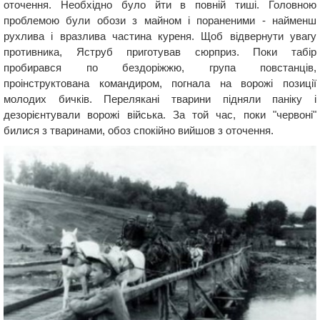
оточення. Необхідно було йти в повній тиші. Головною
проблемою були обози з майном і пораненими - найменш
рухлива і вразлива частина куреня. Щоб відвернути увагу
противника, Яструб приготував сюрприз. Поки табір
пробирався по бездоріжжю, група повстанців,
проінструктована командиром, погнала на ворожі позиції
молодих бичків. Перелякані тварини підняли паніку і
дезорієнтували ворожі війська. За той час, поки "червоні"
билися з тваринами, обоз спокійно вийшов з оточення.