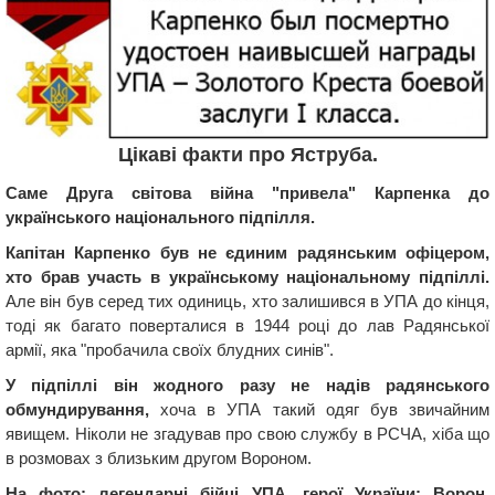
Цікаві факти про Яструба.
Саме Друга світова війна "привела" Карпенка до
українського національного підпілля.
Капітан Карпенко був не єдиним радянським офіцером,
хто брав участь в українському національному підпіллі.
Але він був серед тих одиниць, хто залишився в УПА до кінця,
тоді як багато поверталися в 1944 році до лав Радянської
армії, яка "пробачила своїх блудних синів".
У підпіллі він жодного разу не надів радянського
обмундирування,
хоча в УПА такий одяг був звичайним
явищем. Ніколи не згадував про свою службу в РСЧА, хіба що
в розмовах з близьким другом Вороном.
На фото: легендарні бійці УПА, герої України: Ворон,