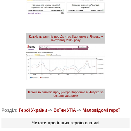
Кількість запитів про Дмитра Карпенко в Яндекс у
листопаді 2015 року
Кількість запитів про Дмитра Карпенко в Яндекс за
останні два роки
Розділ:
Герої України
->
Воїни УПА
->
Маловідомі герої
Читати про інших героїв в книзі