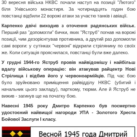
30 вересня війська НКВС почали наступ на позиції "Лютого"
біля Унівського монастиря. За чотирнадцять годин бою
повстанці відбили 22 ворожі атаки за участю танків і авіації.
Карпенко двічі виходив з оточення радянських військ.
Перший раз "допомогли" бички, яких "Яструб" погнав на ворожі
позиції, чим дезорієнтував противника, а другий раз допомогли
самі вороги: у сутінках "червоні" відкрили стрілянину по своїх
же. Коли ситуація прояснилася, повстанці були вже далеко.
У грудні 1944-го Яструб провів найвідомішу і найбільш
вдалу військову операцію: він атакував райцентр Нові
Стрілища і відбив його у червоноармійців.
Під час бою
було зруйновано приміщення райвідділу НКВС (убитий і
начальник цього закладу), парткому, тюрми. Але й Яструб не
вижив - загинув ще на початку бою.
Навесні 1945 року Дмитро Карпенко був посмертно
удостоєний найвищої нагороди УПА - Золотого Хреста
Бойової Заслуги І класу.