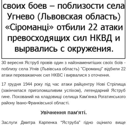
30 вересня Яструб провів один з найзнаменитіших своїх боїв -
поблизу села Угнів (Львівська область) "Сіроманці" відбили 22
атаки переважаючих сил НКВС і вирвалися з оточення.
17 грудня 1944 року під час атаки райцентру Нові Стрілища
(закінчилася приголомшливим успіхом), легендарний Яструб
гине. Похований на кладовищі селища Кам'янка Рогатинського
району Івано-Франківської області.
Увічнення пам'яті.
Заслуги Дмитра Карпенка “Яструба” гідно оцінило вище