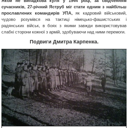
Якби не випадкова куля у 1944 році, за свідченням
сучасників, 27-річний Яструб міг стати одним з найбільш
прославлених командирів УПА,
як кадровий військовий,
чудово розумівся на тактиці німецько-фашистських і
радянських військ, в боях з якими завжди використовував
слабкі сторони кожної з армій, здобуваючи над ними перемоги.
Подвиги Дмитра Карпенка.