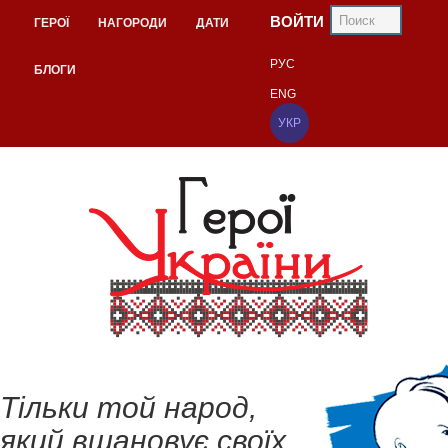
ВОЙТИ
ГЕРОЇ
НАГОРОДИ
ДАТИ
РУС
БЛОГИ
ENG
УКР
Тільки той народ,
який вшановує своїх