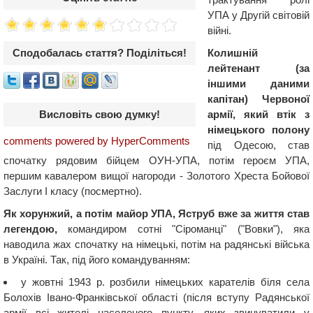
УПА у Другій світовій
війні.
Колишній
Сподобалась стаття? Поділіться!
лейтенант (за
іншими даними
капітан) Червоної
армії, який втік з
Висловіть свою думку!
німецького полону
comments powered by HyperComments
під Одесою, став
спочатку рядовим бійцем ОУН-УПА, потім героєм УПА,
першим кавалером вищої нагороди - Золотого Хреста Бойової
Заслуги I класу (посмертно).
Як хорунжий, а потім майор УПА, Яструб вже за життя став
легендою,
командиром сотні "Сіроманці" ("Вовки"), яка
наводила жах спочатку на німецькі, потім на радянські війська
в Україні. Так, під його командуванням:
у жовтні 1943 р. розбили німецьких карателів біля села
Болохів Івано-Франківської області (після вступу Радянської
армії всі жителі населеного пункту, яких звинуватили у