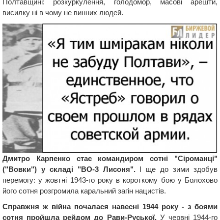
Полтавщині: розкуркулення, голодомор, масові арешти,
висилку ні в чому не винних людей.
Дмитро Карпенко стає командиром сотні "Сіроманці"
("Вовки") у складі "ВО-3 Лисоня".
І ще до зими здобув
перемогу: у жовтні 1943-го року в короткому бою у Болохово
його сотня розгромила каральний загін нацистів.
Справжня ж війна почалася навесні 1944 року - з боями
сотня пройшла рейдом до Рави-Руської.
У червні 1944-го