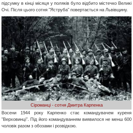
підсумку в кінці місяця у поляків було відбито містечко Великі
Очі. Після цього сотня "Яструба" повертається на Львівщину.
Сіроманці - сотня Дмитра Карпенка
Восени 1944 року Карпенко стає командувачем куреня
"Верховинці". Під його командуванням виявилося не менш 600
чоловік разом з обозами і розвідкою.