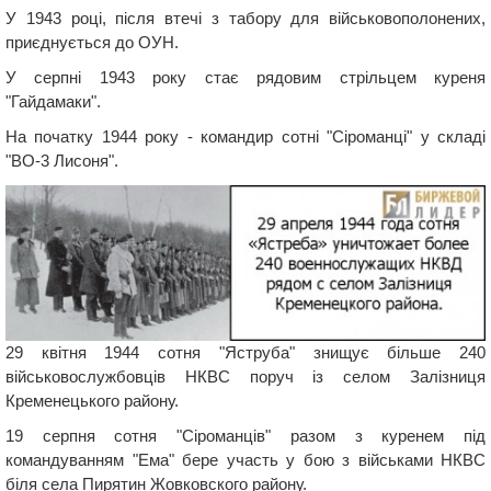
У 1943 році, після втечі з табору для військовополонених,
приєднується до ОУН.
У серпні 1943 року стає рядовим стрільцем куреня
"Гайдамаки".
На початку 1944 року - командир сотні "Сіроманці" у складі
"ВО-3 Лисоня".
29 квітня 1944 сотня "Яструба" знищує більше 240
військовослужбовців НКВС поруч із селом Залізниця
Кременецького району.
19 серпня сотня "Сіроманців" разом з куренем під
командуванням "Ема" бере участь у бою з військами НКВС
біля села Пирятин Жовковского району.