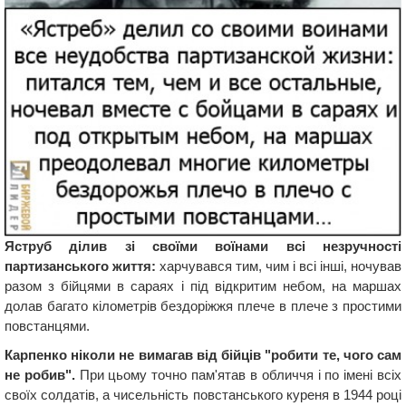
Яструб ділив зі своїми воїнами всі незручності
партизанського життя:
харчувався тим, чим і всі інші, ночував
разом з бійцями в сараях і під відкритим небом, на маршах
долав багато кілометрів бездоріжжя плече в плече з простими
повстанцями.
Карпенко ніколи не вимагав від бійців "робити те, чого сам
не робив".
При цьому точно пам'ятав в обличчя і по імені всіх
своїх солдатів, а чисельність повстанського куреня в 1944 році