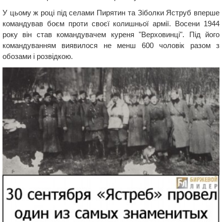
У цьому ж році під селами Пирятин та Зіболки Яструб вперше
командував боєм проти своєї колишньої армії. Восени 1944
року він став командувачем куреня "Верховинці". Під його
командуванням виявилося не менш 600 чоловік разом з
обозами і розвідкою.