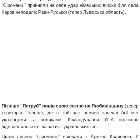
"Сіроманці" прийняли на себе удар німецьких військ біля села
Каров неподалік Рави-Руської (тепер Львівська область).
Пізніше "Яструб" повів свою сотню на Любачівщину
(тепер
територія Польщі), де в той час велися запеклі бої між
українцями та поляками. Командування УПА поспішно
відправляло сотні на захист українських сіл.
Цілий липень "Сіроманці" воювали з Армією Крайовою. У