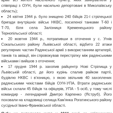
співпраці з ОУН, були насильно депортовані в Миколаївську
область);
24 квітня 1944 р. було знищено 240 бійців 21-ї стрілецької
бригади внутрішніх військ НКВС, посиленої танками Т-60 і
Т-70, біля села Залізниця Кременецького району
Тернопільської області;
20 жовтня 1944 р., потрапивши в оточення у с. Угнів
Сокальського району Львівської області, відбито 22 атаки
регулярних частин Радянської армії з використанням артилерії,
танків та авіації, він спровокував перестрілку між радянськими
військами і вийшов з оточення;
17 грудня 1944 р. захопив райцентр Нові Стрілища у
Львівській області, де його курінь спалив райком партії,
будівлю НКВС і в'язницю, з якою звільнив 40 захоплених
радянськими чекістами бійців ОУН-УПА. Втрати радянських
військ склали 45 бійців та офіцерів, УПА - 5 осіб, у тому числі
командир - легендарний Дмитро Карпенко (Яструб). Його
поховали на кладовищі селища Кам'янка Рогатинського району
сусідньої Івано-Франківської області.