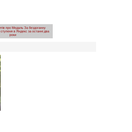
питів про Медаль За бездоганну
 ступеня в Яндекс за останні два
роки