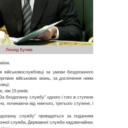
Леонід Кучма
аїни.
 військовослужбовці за умови бездоганного
ергових військових звань, за досягнення ними
овці;
 ніж 15 років;
а бездоганну службу" одного і того ж ступеня
, починаючи від нижчого, третього ступеня, і
здоганну службу" провадиться за поданням
донної служби, Державної служби надзвичайних