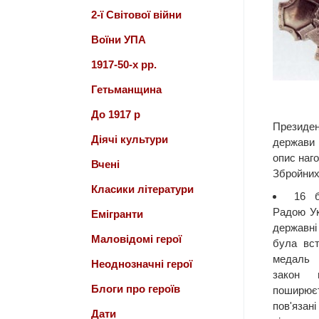
2-ї Світової війни
Воїни УПА
1917-50-х рр.
Гетьманщина
До 1917 р
Президен
Діячі культури
держави 
опис наг
Вчені
Збройних
Класики літератури
16 
Радою Ук
Емігранти
державні 
Маловідомі герої
була вст
медаль 
Неоднозначні герої
закон 
Блоги про героїв
поширю
пов'яза
Дати