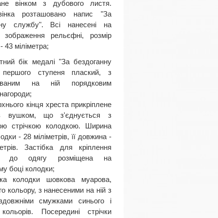
ане вінком з дубового листя.
інка розташовано напис "За
нну службу". Всі нанесені на
у зображення рельєфні, розмір
- 43 міліметра;
тний бік медалі "За бездоганну
 першого ступеня плаский, з
руваним на ній порядковим
нагороди;
рхнього кінця хреста прикріплене
з вушком, що з'єднується з
тою стрічкою колодкою. Ширина
одки - 28 міліметрів, її довжина -
етрів. Застібка для кріплення
ди до одягу розміщена на
му боці колодки;
чка колодки шовкова муарова,
о кольору, з нанесеними на ній з
оздовжніми смужками синього і
 кольорів. Посередині стрічки