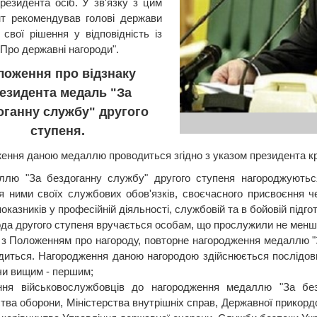
президента осіб. У зв'язку з цим
т рекомендував голові держави
 свої рішення у відповідність із
"Про державні нагороди".
ложення про відзнаку
езидента медаль "За
оганну службу" другого
ступеня.
ення даною медаллю проводиться згідно з указом президента кр
ллю "За бездоганну службу" другого ступеня нагороджуються
я ними своїх службових обов'язків, своєчасного присвоєння ч
оказників у професійній діяльності, службовій та в бойовій підгот
да другого ступеня вручається особам, що прослужили не менше,
о з Положенням про нагороду, повторне нагородження медаллю "З
диться. Нагородження даною нагородою здійснюється послідовно
чи вищим - першим;
ння військовослужбовців до нагородження медаллю "За бе
ства оборони, Міністерства внутрішніх справ, Державної прикор