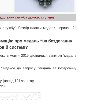
здоганну службу другого ступеня
у службу". Розмір планки медалі: ширина - 24
рмацію про медаль "За бездоганну
овій системі?
декс в жовтні 2015 цікавилися запитом "медаль
в Яндекса до запросу "медаль за бездоганну
у (понад 124 запита);
ів).