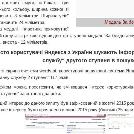
 дві жовті смуги, по боках - три
нього кольору, ширина кожної зі
новить 3 міліметри. Ширина усієї
Медаль За бе
тановить 24 міліметра;
а медалі - пластина прямокутної
бтягнута стрічкою відповідно до ступеня медалі "За бездоганн
, висота - 12 міліметрів.
асто користувачі Яндекса з України шукають інфо
службу" другого ступеня в пошук
 зі скрина системи wordstat, користувачі пошукової системи Ян
анну службу 2 ступеня" 117 разів.
фіком можна простежити, як змінювався інтерес користувачі
ступеня" за останні два роки:
ий інтерес до даного запиту був зафіксований в жовтні 2015 рок
ше інтересу було проявлено в липні 2015 року (близько 35 запит