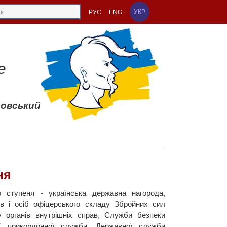
УКР
РУС
ENG
е
совський
ня
 ступеня - українська державна нагорода,
в і осіб офіцерського складу Збройних сил
у органів внутрішніх справ, Служби безпеки
ної прикордонної служби, Державної служби