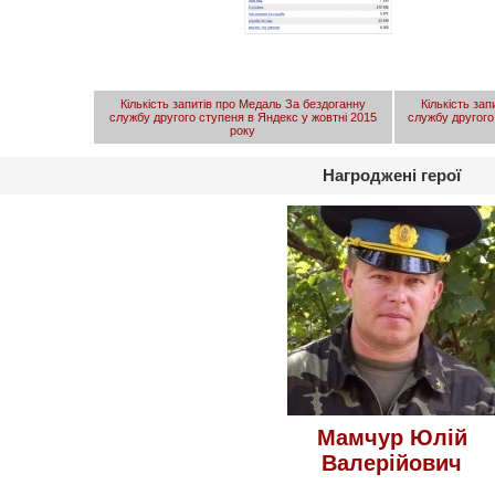
Кількість запитів про Медаль За бездоганну
Кількість за
службу другого ступеня в Яндекс у жовтні 2015
службу другого
року
Нагроджені герої
Мамчур Юлій
Валерійович