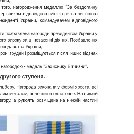
аїни;
того, нагородження медаллю "За бездоганну
рівником відповідного міністерства чи іншого
езиденті України, командувачем відповідного
и позбавлена ​​нагороди президентом України у
о вироку за ці незаконні діяння. Позбавлення
конодавства України;
роні грудей і розміщується після інших відзнак
 нагородою - медаль "Захиснику Вітчизни".
другого ступеня.
ьберу. Нагорода виконана у формі хреста, всі
ілим металом, поле щитів однотонне. На нижній
вгору, а рукоять розміщена на нижній частині