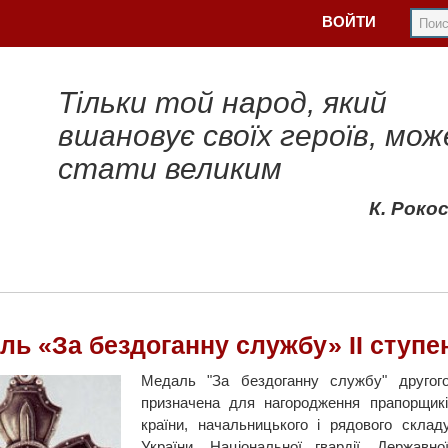
ВОЙТИ
Тільки той народ, який
вшановує своїх героїв, мож
стати великим
К. Роко
ль «За бездоганну службу» II ступе
Медаль "За бездоганну службу" другого
призначена для нагородження прапорщикі
країни, начальницького і рядового склад
України, Національної гвардії, Держав