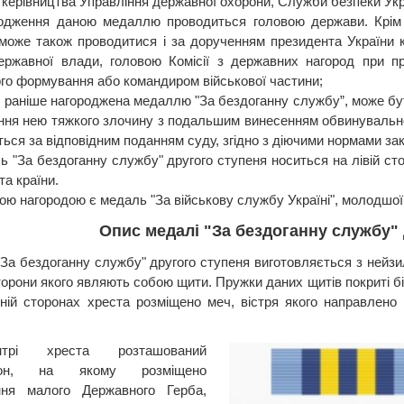
, керівництва Управління державної охорони, Служби безпеки Укр
одження даною медаллю проводиться головою держави. Крім 
може також проводитися і за дорученням президента України ке
ержавної влади, головою Комісії з державних нагород при пр
ого формування або командиром військової частини;
, раніше нагороджена медаллю "За бездоганну службу”, може бут
єння нею тяжкого злочину з подальшим винесенням обвинувальног
ться за відповідним поданням суду, згідно з діючими нормами за
ь "За бездоганну службу" другого ступеня носиться на лівій сто
а країни.
ою нагородою є медаль "За військову службу Україні", молодшої
Опис медалі "За бездоганну службу" 
За бездоганну службу" другого ступеня виготовляється з нейзил
торони якого являють собою щити. Пружки даних щитів покриті б
хній сторонах хреста розміщено меч, вістря якого направлено 
рі хреста розташований
йон, на якому розміщено
ння малого Державного Герба,