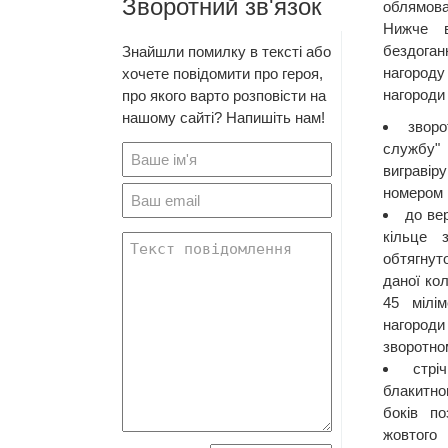
Зворотний зв'язок
облямов
Нижче в
бездога
Знайшли помилку в тексті або
нагород
хочете повідомити про героя,
нагороди 
про якого варто розповісти на
нашому сайті? Напишіть нам!
зворо
службу"
виграві
номером 
до ве
кільце 
обтягну
даної кол
45 мілім
нагоро
зворотно
стрі
блакитног
боків п
жовтого