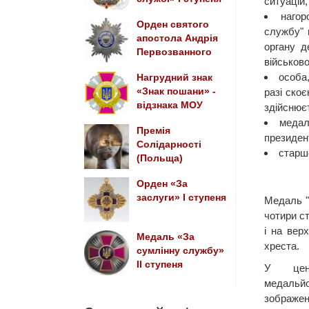
ситуацій
нагор
Орден святого
службу" 
апостола Андрія
органу д
Первозванного
військов
особа
Нагрудний знак
«Знак пошани» -
разі ско
відзнака МОУ
здійснює
медал
Премія
президент
Солідарності
старш
(Польща)
Орден «За
заслуги» I ступеня
Медаль "
чотири с
і на вер
Медаль «За
хреста.
сумлінну службу»
II ступеня
У цент
медаль
зображе