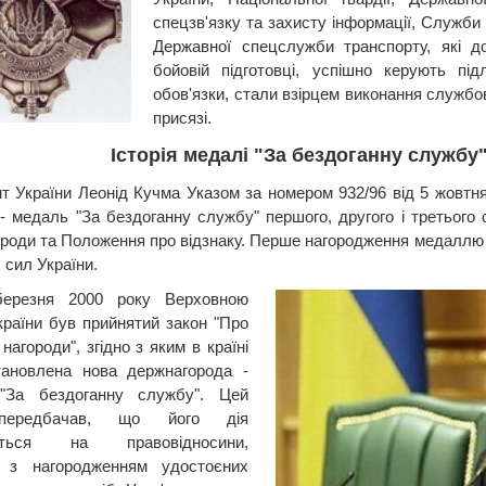
спецзв'язку та захисту інформації, Служби 
Державної спецслужби транспорту, які до
бойовій підготовці, успішно керують під
обов'язки, стали взірцем виконання службови
присязі.
Історія медалі "За бездоганну службу
т України Леонід Кучма Указом за номером 932/96 від 5 жовтня 
- ​​медаль "За бездоганну службу" першого, другого і третього
ороди та Положення про відзнаку. Перше нагородження медаллю в
 сил України.
березня 2000 року Верховною
раїни був прийнятий закон "Про
нагороди", згідно з яким в країні
ановлена ​​нова держнагорода -
"За бездоганну службу". Цей
передбачав, що його дія
ється на правовідносини,
ні з нагородженням удостоєних