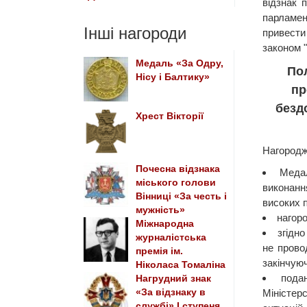
відзнак 
парламен
Інші нагороди
привести
законом 
Медаль «За Одру,
По
Нісу і Балтику»
пр
безд
Хрест Вікторії
Нагородж
Почесна відзнака
Меда
міського голови
виконанн
Вінниці «За честь і
високих п
мужність»
нагоро
Міжнародна
згідн
журналістська
не прово
премія ім.
закінчую
Ніколаса Томаліна
пода
Нагрудний знак
«За відзнаку в
Міністер
службі» І ступеня