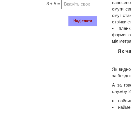
нанесено
3 + 5 =
смуги си
смуг ста
Надіслати
стрічки с
планк
форми, о
міліметра
Як ч
Як видно
за бездог
А за гра
службу 2 
найвищ
наймен