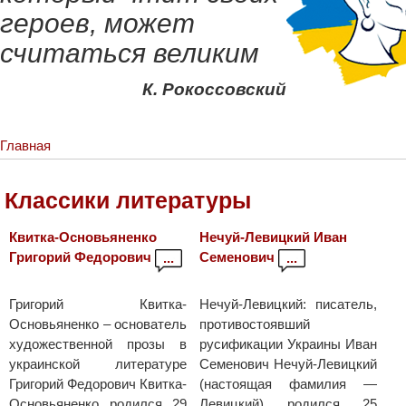
героев, может
считаться великим
К. Рокоссовский
Главная
Классики литературы
Квитка-Основьяненко
Нечуй-Левицкий Иван
Григорий Федорович
Семенович
...
...
Григорий Квитка-
Нечуй-Левицкий: писатель,
Основьяненко – основатель
противостоявший
художественной прозы в
русификации Украины Иван
украинской литературе
Семенович Нечуй-Левицкий
Григорий Федорович Квитка-
(настоящая фамилия —
Основьяненко родился 29
Левицкий) родился 25