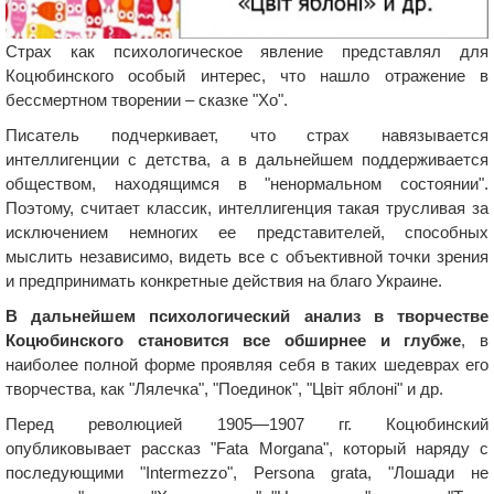
Страх как психологическое явление представлял для
Коцюбинского особый интерес, что нашло отражение в
бессмертном творении – сказке "Хо".
Писатель подчеркивает, что страх навязывается
интеллигенции с детства, а в дальнейшем поддерживается
обществом, находящимся в "ненормальном состоянии".
Поэтому, считает классик, интеллигенция такая трусливая за
исключением немногих ее представителей, способных
мыслить независимо, видеть все с объективной точки зрения
и предпринимать конкретные действия на благо Украине.
В дальнейшем психологический анализ в творчестве
Коцюбинского становится все обширнее и глубже
, в
наиболее полной форме проявляя себя в таких шедеврах его
творчества, как "Лялечка", "Поединок", "Цвіт яблоні" и др.
Перед революцией 1905—1907 гг. Коцюбинский
опубликовывает рассказ "Fata Morgana", который наряду с
последующими "Intermezzo", Persona grata, "Лошади не