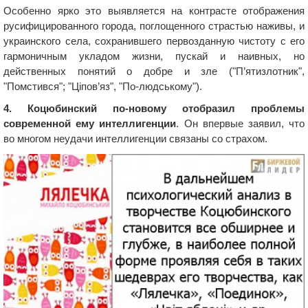
Особенно ярко это выявляется на контрасте отображения
русифицированного города, поглощенного страстью наживы, и
украинского села, сохранившего первозданную чистоту с его
гармоничным укладом жизни, пускай и наивных, но
действенных понятий о добре и зле ("П’ятизлотник",
"Помстився"; "Ціпов’яз", "По-людському").
4. Коцюбинский по-новому отобразил проблемы
современной ему интеллигенции
. Он впервые заявил, что
во многом неудачи интеллигенции связаны со страхом.