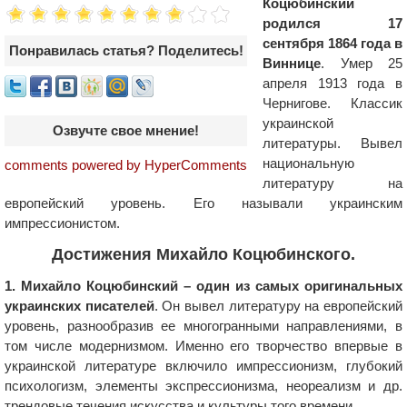
Коцюбинский
родился 17
сентября 1864 года в
Понравилась статья? Поделитесь!
Виннице
. Умер 25
апреля 1913 года в
Чернигове. Классик
украинской
Озвучте свое мнение!
литературы. Вывел
национальную
comments powered by HyperComments
литературу на
европейский уровень. Его называли украинским
импрессионистом.
Достижения Михайло Коцюбинского.
1. Михайло Коцюбинский – один из самых оригинальных
украинских писателей
. Он вывел литературу на европейский
уровень, разнообразив ее многогранными направлениями, в
том числе модернизмом. Именно его творчество впервые в
украинской литературе включило импрессионизм, глубокий
психологизм, элементы экспрессионизма, неореализм и др.
трендовые течения искусства и культуры того времени.