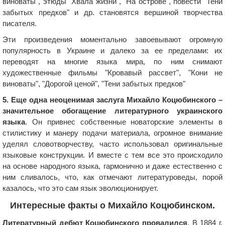
виноваты", этюды "Хвала жизни", "На острове", повести "Тени
забытых предков" и др. становятся вершиной творчества
писателя.
Эти произведения моментально завоевывают огромную
популярность в Украине и далеко за ее пределами: их
переводят на многие языка мира, по ним снимают
художественные фильмы "Кровавый рассвет", "Кони не
виноваты", "Дорогой ценой", "Тени забытых предков"
5. Еще одна неоценимая заслуга Михайло Коцюбинского –
значительное обогащение литературного украинского
языка
. Он привнес собственные новаторские элементы в
стилистику и манеру подачи материала, огромное внимание
уделял словотворчеству, часто использовал оригинальные
языковые конструкции. И вместе с тем все это происходило
на основе народного языка, гармонично и даже естественно с
ним сливалось, что, как отмечают литературоведы, порой
казалось, что это сам язык эволюционирует.
Интересные факты о Михайло Коцюбинском.
Литературный дебют Коцюбинского провалился
. В 1884 г.