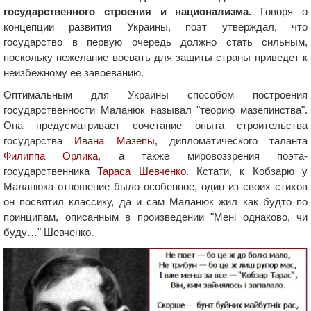
государственного строения и национализма.
Говоря о
концепции развития Украины, поэт утверждал, что
государство в первую очередь должно стать сильным,
поскольку нежелание воевать для защиты страны приведет к
неизбежному ее завоеванию.
Оптимальным для Украины способом построения
государственности Маланюк называл "теорию мазепинства".
Она предусматривает сочетание опыта строительства
государства
Ивана Мазепы
, дипломатического таланта
Филиппа Орлика
, а также мировоззрения поэта-
государственника
Тараса Шевченко
. Кстати, к Кобзарю у
Маланюка отношение было особенное, один из своих стихов
он посвятил классику, да и сам Маланюк жил как будто по
принципам, описанным в произведении "Мені однаково, чи
буду…" Шевченко.