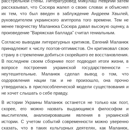
расстрельной стены. Литературовед Микулаш Неврлий затем
рассказывал, что Сосюра жалел о своих словах и объяснял
их тем, что был введен в заблуждение Андреем Хвылей,
руководителем украинского агитпропа того времени. Тем не
менее творчеству Маланюка Сосюра давал высокую оценку, а
произведение "Варяжская баллада" считал гениальным.
Согласно выводам литературных критиков, Евгений Маланюк
принадлежит к числу поэтов-оптимистов. Он критиковал свою
страну в стремлении добиться скорейшего ее восстановления.
В последнем своем сборнике поэт подводил итоги жизни, в
вопросе построения украинской государственности –
неутешительные. Маланюк сделал вывод о том, что
оздоровления нации так и не произошло, она прочно
утвердилась в приспособленческой модели существования и
не хочет слышать о себе правду.
В истории Украины Маланюк останется не только как поэт,
скорее, его можно назвать выдающимся философом и
мыслителем, анализировавшим явления в украинской
истории. С учетом событий современности можно уверенно
сказать, что в таких культурных деятелях, как Маланюк,