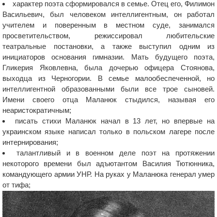
характер поэта сформировался в семье. Отец его, Филимон
Васильевич, был человеком интеллигентным, он работал
учителем и поверенным в местном суде, занимался
просветительством, режиссировал любительские
театральные постановки, а также выступил одним из
инициаторов основания гимназии. Мать будущего поэта,
Гликерия Яковлевна, была дочерью офицера Стоянова,
выходца из Черногории. В семье малообеспеченной, но
интеллигентной образованными были все трое сыновей.
Имени своего отца Маланюк стыдился, называя его
неаристократичным;
писать стихи Маланюк начал в 13 лет, но впервые на
украинском языке написал только в польском лагере после
интернирования;
талантливый и в военном деле поэт на протяжении
некоторого времени был адъютантом Василия Тютюнника,
командующего армии УНР. На руках у Маланюка генерал умер
от тифа;