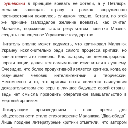
Грушевский
в принципе воевать не хотели, а у Петлюры
желание защищать страну в рамках вооруженного
противостояния появилось слишком поздно. Кстати, по этой
же причине (запоздалое желание воевать), как считал
Маланюк, поражение стало результатом попытки Мазепы
создать полноценное Украинское государство.
Читатель вполне может подумать, что критиковал Маланюк
Украину исключительно ради самого процесса критики, но
впечатление это неверно. Как историк, он демонстрировал
пороки нации, давая тем самым шанс измениться к лучшему.
Очевидно, что более продуктивной является критика, когда ее
озвучивает человек интеллигентный и творческий.
Несомненно и то, что критика поэта является наилучшим
доказательством его веры в лучшее будущее своей страны,
ведь нет смысла проводить оперативное вмешательство в
мертвый организм.
Шокирующим произведением в свое время для
общественности стало стихотворение Маланюка "Діва-обида".
Лишь позднее литературные критики отметили, что автором