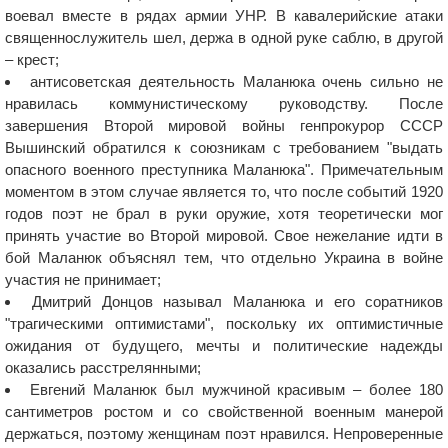
воевал вместе в рядах армии УНР. В кавалерийские атаки
священнослужитель шел, держа в одной руке саблю, в другой
– крест;
антисоветская деятельность Маланюка очень сильно не
нравилась коммунистическому руководству. После
завершения Второй мировой войны генпрокурор СССР
Вышинский обратился к союзникам с требованием "выдать
опасного военного преступника Маланюка". Примечательным
моментом в этом случае является то, что после событий 1920
годов поэт не брал в руки оружие, хотя теоретически мог
принять участие во Второй мировой. Свое нежелание идти в
бой Маланюк объяснял тем, что отдельно Украина в войне
участия не принимает;
Дмитрий Донцов называл Маланюка и его соратников
"трагическими оптимистами", поскольку их оптимистичные
ожидания от будущего, мечты и политические надежды
оказались расстрелянными;
Евгений Маланюк был мужчиной красивым – более 180
сантиметров ростом и со свойственной военным манерой
держаться, поэтому женщинам поэт нравился. Непроверенные