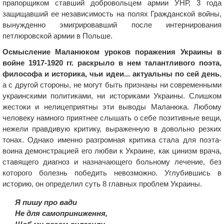
прапорщиком ставший добровольцем армии УНР, 3 года
защищавший ее независимость на полях Гражданской войны,
вынужденно эмигрировавший после интернирования
петлюровской армии в Польше.
Осмысление Маланюком уроков поражения Украины в
войне 1917-1920 гг. раскрыло в нем талантливого поэта,
философа и историка, чьи идеи... актуальны по сей день
,
а с другой стороны, не могут быть признаны ни современными
украинскими политиками, ни историками Украины. Слишком
жестоки и нелицеприятны эти выводы Маланюка. Любому
человеку намного приятнее слышать о себе позитивные вещи,
нежели правдивую критику, выраженную в довольно резких
тонах. Однако именно разгромная критика стала для поэта-
воина демонстрацией его любви к Украине, как цинизм врача,
ставящего диагноз и назначающего больному лечение, без
которого болезнь победить невозможно. Углубившись в
историю, он определил суть 8 главных проблем Украины.
Я пишу про вади
Не для самоприниження,