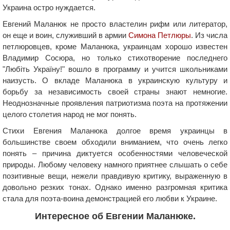
Украина остро нуждается.
Евгений Маланюк не просто властелин рифм или литератор,
он еще и воин, служивший в армии
Симона Петлюры
. Из числа
петлюровцев, кроме Маланюка, украинцам хорошо известен
Владимир Сосюра, но только стихотворение последнего
"Любіть Україну!" вошло в программу и учится школьниками
наизусть. О вкладе Маланюка в украинскую культуру и
борьбу за независимость своей страны знают немногие.
Неоднозначные проявления патриотизма поэта на протяжении
целого столетия народ не мог понять.
Стихи Евгения Маланюка долгое время украинцы в
большинстве своем обходили вниманием, что очень легко
понять – причина диктуется особенностями человеческой
природы. Любому человеку намного приятнее слышать о себе
позитивные вещи, нежели правдивую критику, выраженную в
довольно резких тонах. Однако именно разгромная критика
стала для поэта-воина демонстрацией его любви к Украине.
Интересное об Евгении Маланюке.