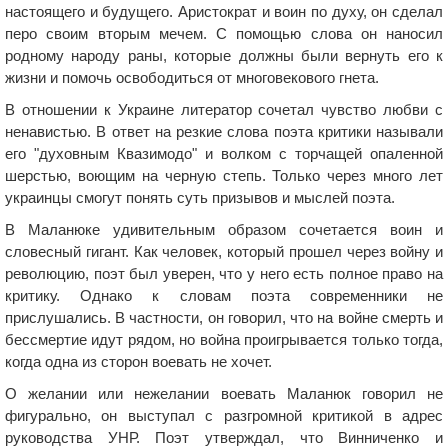
настоящего и будущего. Аристократ и воин по духу, он сделал
перо своим вторым мечем. С помощью слова он наносил
родному народу раны, которые должны были вернуть его к
жизни и помочь освободиться от многовекового гнета.
В отношении к Украине литератор сочетал чувство любви с
ненавистью. В ответ на резкие слова поэта критики называли
его "духовным Квазимодо" и волком с торчащей опаленной
шерстью, воющим на черную степь. Только через много лет
украинцы смогут понять суть призывов и мыслей поэта.
В Маланюке удивительным образом сочетается воин и
словесный гигант. Как человек, который прошел через войну и
революцию, поэт был уверен, что у него есть полное право на
критику. Однако к словам поэта современники не
прислушались. В частности, он говорил, что на войне смерть и
бессмертие идут рядом, но война проигрывается только тогда,
когда одна из сторон воевать не хочет.
О желании или нежелании воевать Маланюк говорил не
фигурально, он выступал с разгромной критикой в адрес
руководства УНР. Поэт утверждал, что Винниченко и