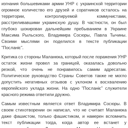
изгнания большевиками армии УНР с украинской территории
огромное количество его друзей и соратников осталось на
территории, контролируемой коммунистами,
расстреливавшими украинскую душу. В частности, он был
глубоко шокирован дальнейшим пребыванием в Украине
Максима Рыльского, Владимира Сосюры, Павла Тычины.
Своими мыслями он поделился в тексте публикации
"Посланіє".
Критика со стороны Маланюка, который после поражения УНР
остаток жизни провел за границей, оказалась довольно
резкой, что очень не понравилось самим адресатам.
Политическое руководство Страны Советов также не могло
допустить негативных отзывов с уклоном к восхвалению
европейского уклада жизни. На одно "Посланіє" служители
красного режима ответили дружно.
Самым известным является ответ Владимира Сосюры. В
своем стихотворении он написал, что не считает Маланюка
даже фашистом, только фашистиком, и намерен вспомнить
текст публикации тогда, когда автор ее встанет у