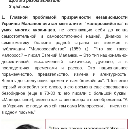
Щоб ми разом вилазили
З цієї ями
1. Главной проблемой призрачности независимости
Украины Маланюк считал менталитет "малороссийства" в
умах многих украинцев
, не осознающих себя до конца
самостоятельной и самодостаточной нацией. Диагноз и
симптоматику болезни родной страны он изложил в
публикации "Малороссийство" (1959 г.). "Что же такое
малоросс? – писал Евгений Маланюк, – Это тип национально-
дефективный, искалеченный психически, духовно, а в
последствиях, временами и расово. Это национальное
пораженчество, предательство, измена и агентурность.
Вплоть до следующих времен и нам ближайших". "Шевченко
первый употребил это слово, в его времена еще совершенно
безобидное (еще в 70-80 гг. его писали с большой буквы:
«Малоросіяне»), именно как слово позора и пренебрежения. "А
на Украину не поеду, чур ей, там сама Малороссия", – писал он
в одном письме."