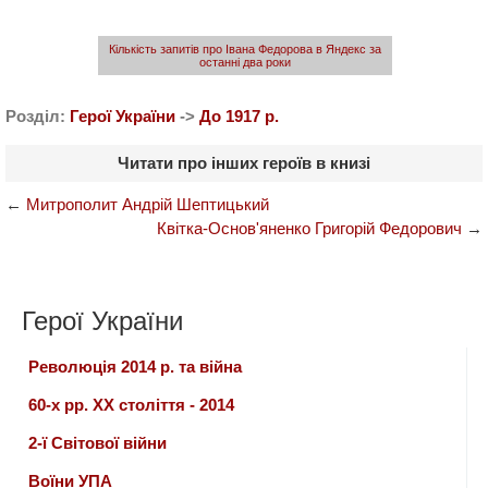
Кількість запитів про Івана Федорова в Яндекс за
останні два роки
Розділ:
Герої України
->
До 1917 р.
Читати про інших героїв в книзі
←
Митрополит Андрій Шептицький
Квітка-Основ'яненко Григорій Федорович
→
Герої України
Революція 2014 р. та війна
60-х рр. ХХ століття - 2014
2-ї Світової війни
Воїни УПА