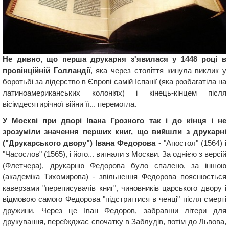
Не дивно, що перша друкарня з'явилася у 1448 році в
провінційній Голландії
, яка через століття кинула виклик у
боротьбі за лідерство в Європі самій Іспанії (яка розбагатіла на
латиноамериканських колоніях) і кінець-кінцем після
вісімдесятирічної війни її... перемогла.
У Москві при дворі Івана Грозного так і до кінця і не
зрозуміли значення перших книг, що вийшли з друкарні
("Друкарського двору") Івана Федорова
- "Апостол" (1564) і
"Часослов" (1565), і його... вигнали з Москви. За однією з версій
(Флетчера), друкарню Федорова було спалено, за іншою
(академіка Тихомирова) - звільнення Федорова пояснюється
каверзами "переписувачів книг", чиновників царського двору і
відмовою самого Федорова "підстригтися в ченці" після смерті
дружини. Через це Іван Федоров, забравши літери для
друкування, переїжджає спочатку в Заблудів, потім до Львова,