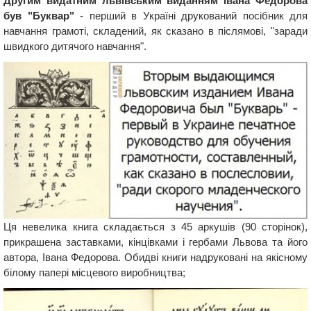
Другим видатним львівським виданням Івана Федорова
був "Буквар"
- перший в Україні друкований посібник для
навчання грамоті, складений, як сказано в післямові, "заради
швидкого дитячого навчання".
Ця невелика книга складається з 45 аркушів (90 сторінок),
прикрашена заставками, кінцівками і гербами Львова та його
автора, Івана Федорова. Обидві книги надруковані на якісному
білому папері місцевого виробництва;