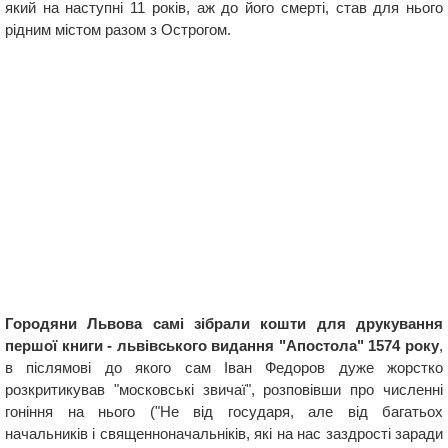
який на наступні 11 років, аж до його смерті, став для нього
рідним містом разом з Острогом.
Городяни Львова самі зібрали кошти для друкування
першої книги - львівського видання "Апостола" 1574 року
,
в післямові до якого сам Іван Федоров дуже жорстко
розкритикував "московські звичаї", розповівши про численні
гоніння на нього ("Не від государя, але від багатьох
начальників і священноначальніків, які на нас заздрості заради