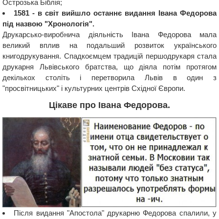
Острозька Біблія;
1581 - в світ вийшло останнє видання Івана Федорова
під назвою "Хронологія".
Друкарсько-виробнича діяльність Івана Федорова мала
великий вплив на подальший розвиток українського
книгодрукування. Спадкоємцем традицій першодрукаря стала
друкарня Львівського братства, що діяла потім протягом
декількох століть і перетворила Львів в один з
"просвітницьких" і культурних центрів Східної Європи.
Цікаве про Івана Федорова.
Після видання "Апостола" друкарню Федорова спалили, у