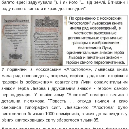
багато єресі задумували "), і як його "... від землі, Вітчизни і
роду нашого вигнали в краю досі невідомі".
У порівнянні з московським «Апостолом», львівська книга
мала ряд нововведень, зокрема, вирізані додаткові сторінкові
гравюри із зображенням євангеліста Луки, орнаментальним
знаком герба Львова і друкованим знаком - гербом самого
першодрукаря. У львівському "Апостолі" поміщені велика і
детальна післямова "Повесть ... откуда начася и како
свершися типография сия". Львівського "Апостола" було
виготовлено близько 1000 примірників, з яких до нашихднів у
різних книгосховищах світу збереглося тільки 85.