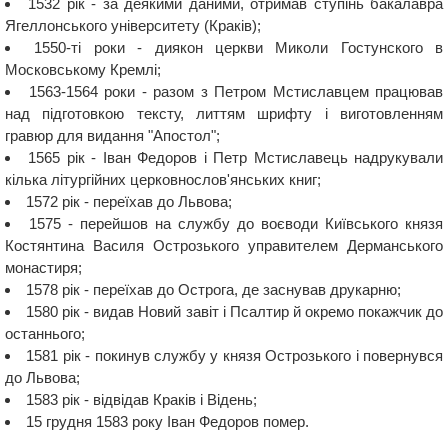
1532 рік - за деякими даними, отримав ступінь бакалавра
Ягеллонського університету (Краків);
1550-ті роки - диякон церкви Миколи Гостунского в
Московському Кремлі;
1563-1564 роки - разом з Петром Мстиславцем працював
над підготовкою тексту, литтям шрифту і виготовленням
гравюр для видання "Апостол";
1565 рік - Іван Федоров і Петр Мстиславець надрукували
кілька літургійних церковнослов'янських книг;
1572 рік - переїхав до Львова;
1575 - перейшов на службу до воєводи Київського князя
Костянтина Василя Острозького управителем Дерманського
монастиря;
1578 рік - переїхав до Острога, де заснував друкарню;
1580 рік - видав Новий завіт і Псалтир й окремо покажчик до
останнього;
1581 рік - покинув службу у князя Острозького і повернувся
до Львова;
1583 рік - відвідав Краків і Відень;
15 грудня 1583 року Іван Федоров помер.