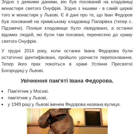
Згідно з деякими даними, він був похований на кладовищі
монастиря святого Онуфрія. Згідно з іншими - в самій церкві
того ж монастиря у Львові. Є й дані про те, що Іван Федоров
був похований на приміському кладовищі Папарівка (тепер с.
Підзамче). Пізніше кладовище було ліквідовано, а останки
відомих людей, які були там поховані, перенесено до храму
святого Онуфрія.
У грудні 2014 року, коли останки Івана Федорова були
остаточно ідентифіковані, пройшло урочисте перепоховання.
Тепер його прах покоїться в храмі Успіння Пресвятої
Богородиці у Львові.
Увічнення пам'яті Івана Федорова.
Пам'ятник у Москві.
пам'ятник у Львові.
у 1949 році у Львові іменем Федорова названа вулиця.