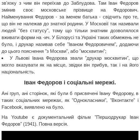
зв'язку з чим він переїхав до Заблудова. Там Іван Федоров
змінив своє московське прізвище на Федорович.
Найменування Федоров - за іменем батька - свідчить про те,
що він не належав до знатної родини. У Московії так називали
людей "без статусу", тому що тільки знатним дозволялося
вживати форми на -ич. У Білорусі та Україні таких обмежень не
було, і друкар називав себе "Іваном Федоровичем", додаючи
до цього пояснення "з Москви", або "москвитин";
У Львові Івана Федорова звали "друкар москвитин", що
могло вказувати як на місце, звідки він прибув, так і на його
національність.
Іван Федоров і соціальні мережі.
Ані груп, ані сторінок, які були б присвячені Івану Федорову, в
таких соціальних мережах, як "Однокласники", "Вконтакте" і
Facebook, виявлено на було.
На Youtube є документальний фільм "Першодрукар Іван
Федоров" (1941). Повна версія.