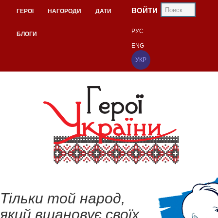
ВОЙТИ
ГЕРОЇ
НАГОРОДИ
ДАТИ
РУС
БЛОГИ
ENG
УКР
Тільки той народ,
який вшановує своїх