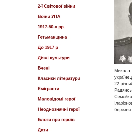
2-ї Світової війни
Воїни УПА
1917-50-х рр.
Гетьманщина
До 1917 р
Діячі культури
Вчені
Мико
україн
Класики літератури
22-річ
Емігранти
Радян
Семе
Маловідомі герої
Іларіон
Неоднозначні герої
березня 
Блоги про героїв
Дати