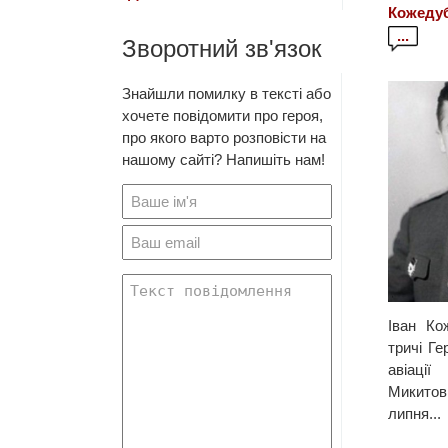
Кожедуб
...
Зворотний зв'язок
Знайшли помилку в тексті або
хочете повідомити про героя,
про якого варто розповісти на
нашому сайті? Напишіть нам!
Іван Ко
тричі Г
авіаці
Микито
липня...