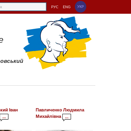
УКР
РУС
ENG
е
совський
кий Іван
Павличенко Людмила
Михайлівна
...
...