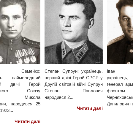
ла Семейко:
Степан Супрун: українець,
Іван Чер
ець, наймолодший
перший двічі Герой СРСР у
українець
ний двічі Герой
Другій світовій війні Супрун
генерал арм
ського Союзу
Степан Павлович
фронто
йко Микола
народився 2...
Черняхов
ович, народився 25
Данилович н
Читати далі
1923...
Читати далі