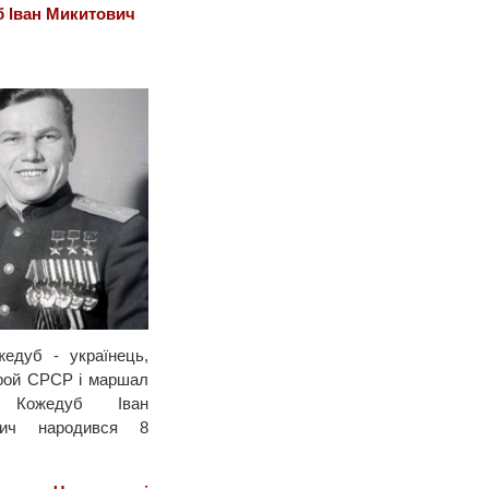
 Іван Микитович
жедуб - українець,
ерой СРСР і маршал
ї Кожедуб Іван
вич народився 8