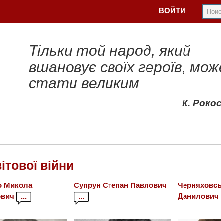
ВОЙТИ
Тільки той народ, який
вшановує своїх героїв, мож
стати великим
К. Роко
вітової війни
о Микола
Супрун Степан Павлович
Черняховсь
ович
Данилович
...
...