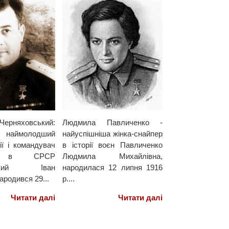
няховський:
Людмила Павличенко -
, наймолодший
найуспішніша жінка-снайпер
ії і командувач
в історії воєн Павличенко
м в СРСР
Людмила Михайлівна,
ський Іван
народилася 12 липня 1916
ародився 29...
р....
Читати далі
Читати далі