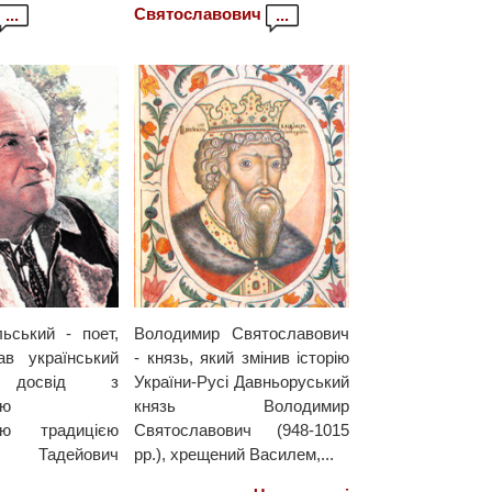
Святославович
...
...
ьський - поет,
Володимир Святославович
ав український
- князь, який змінив історію
й досвід з
України-Русі Давньоруський
ою
князь Володимир
кою традицією
Святославович (948-1015
Тадейович
рр.), хрещений Василем,...