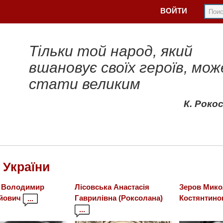
ВОЙТИ
Тільки той народ, який
вшановує своїх героїв, мож
стати великим
К. Роко
 України
 Володимир
Лісовська Анастасія
Зеров Мико
йович
Гаврилівна (Роксолана)
Костянтино
...
...