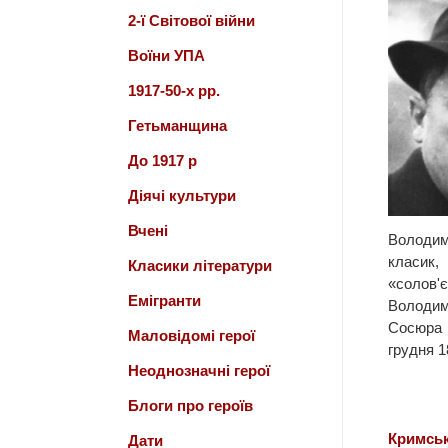
2-ї Світової війни
Воїни УПА
1917-50-х рр.
Гетьманщина
До 1917 р
Діячі культури
Вчені
Волод
класик,
Класики літератури
«соло
Емігранти
Володи
Сосюр
Маловідомі герої
грудня 18
Неоднозначні герої
Блоги про героїв
Кримськ
Дати