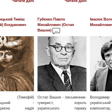
Читати далі
Читати далі
ицький Тиміш
Губенко Павло
Івасюк Во
й) Богданович
Михайлович (Остап
Михайлови
Вишня)
...
ш (Тимофій)
Остап Вишня - письменник-
Володими
ьницький -
гуморист, король
українс
авджена надія
українського тиражу
композитор,