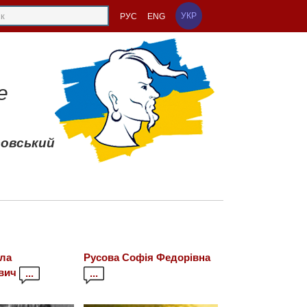
УКР
РУС
ENG
е
совський
ла
Русова Софія Федорівна
вич
...
...