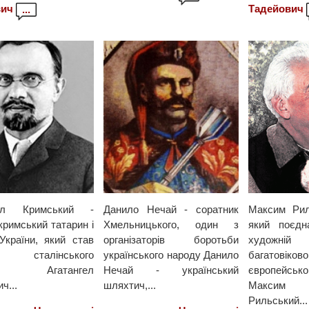
ич
Тадейович
...
гел Кримський -
Данило Нечай - соратник
Максим Рил
кримський татарин і
Хмельницького, один з
який поєдн
 України, який став
організаторів боротьби
художні
ю сталінського
українського народу Данило
багатовіков
ру Агатангел
Нечай - український
європейсь
ч...
шляхтич,...
Максим 
Рильський...