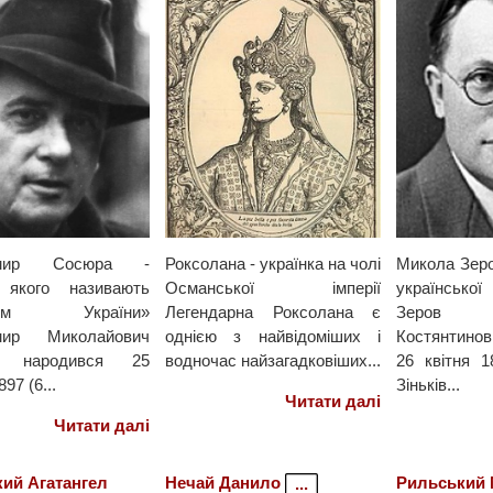
имир Сосюра -
Роксолана - українка на чолі
Микола Зеро
 якого називають
Османської імперії
українськ
в'єм України»
Легендарна Роксолана є
Зеров
мир Миколайович
однією з найвідоміших і
Костянтино
а народився 25
водночас найзагадковіших...
26 квітня 1
97 (6...
Зіньків...
Читати далі
Читати далі
ий Агатангел
Нечай Данило
Рильський
...