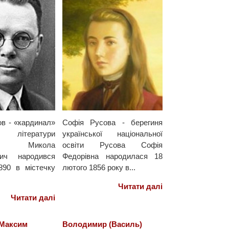
в - «кардинал»
Софія Русова - берегиня
ої літератури
української національної
 Микола
освіти Русова Софія
вич народився
Федорівна народилася 18
890 в містечку
лютого 1856 року в...
Читати далі
Читати далі
 Максим
Володимир (Василь)