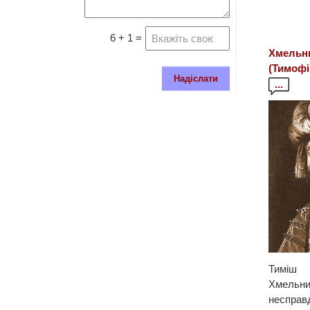
6 + 1 =
Хмельн
(Тимофі
Надіслати
...
Тимі
Хмел
неспр