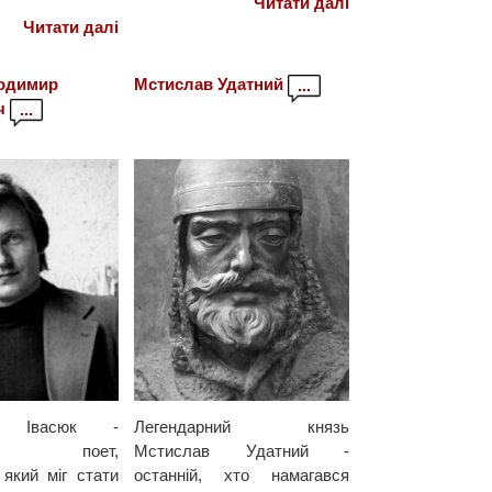
Читати далі
Читати далі
лодимир
Мстислав Удатний
...
ч
...
р Івасюк -
Легендарний князь
ький поет,
Мстислав Удатний -
 який міг стати
останній, хто намагався