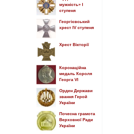
мужність» I
ступеня
Георгієвський
хрест ІV ступеня
Хрест Вікторії
Коронаційна
медаль Короля
Георга VI
Орден Держави
звання Герой
України
Почесна грамота
Верховної Ради
України