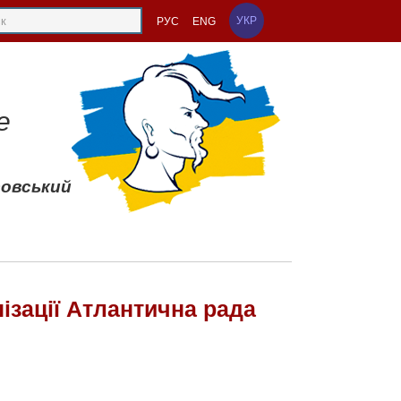
УКР
РУС
ENG
е
совський
ізації Атлантична рада