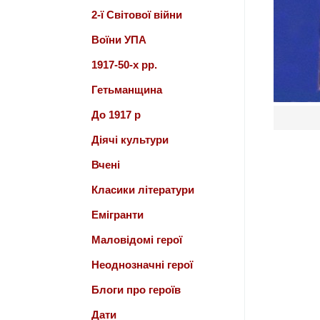
2-ї Світової війни
Воїни УПА
1917-50-х рр.
Гетьманщина
До 1917 р
Діячі культури
Вчені
Класики літератури
Емігранти
Маловідомі герої
Неоднозначні герої
Блоги про героїв
Дати