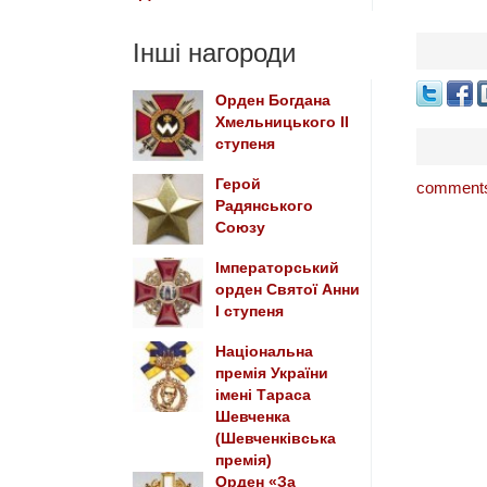
Інші нагороди
Орден Богдана
Хмельницького ІІ
ступеня
Герой
comments
Радянського
Союзу
Імператорський
орден Святої Анни
І ступеня
Національна
премія України
імені Тараса
Шевченка
(Шевченківська
премія)
Орден «За