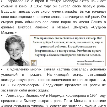
параллельно с игрой в театре молодой актер начинает
съемки в кино. В 1952 году он сыграл свою первую роль.
Будущая звезда советского кинематографа, Быков начинал
свое восхождение к вершине славы с эпизодической роли. Он
сыграл роль обычного сельского парня по имени Сашка в
фильме Виктора Ивченко и Исаака Шмарука «Судьба
Марины»;
к удивлению многих, снятая картина оказалась довольно
успешной в прокате. Начинающий актер, сыгравший
эпизодическую роль, хорошо запомнился не только зрителям,
но и кинорежиссерам. Следующие предложения ролей не
заставили себя долго ждать;
Александр Ивановский и Надежда Кошеверова в 1954 году
предложили Быкову сыграть роль Пети Мокина в картине
«Укротительница тигров». У советских зрителей фильм имел