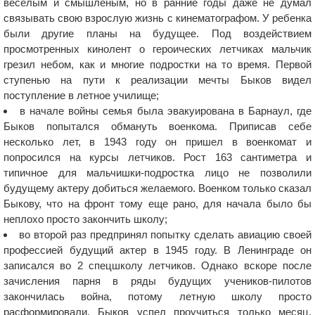
веселым и смышленым, но в ранние годы даже не думал
связывать свою взрослую жизнь с кинематографом. У ребенка
были другие планы на будущее. Под воздействием
просмотренных кинолент о героических летчиках мальчик
грезил небом, как и многие подростки на то время. Первой
ступенью на пути к реализации мечты Быков видел
поступление в летное училище;
в начале войны семья была эвакуирована в Барнаул, где
Быков попытался обмануть военкома. Приписав себе
несколько лет, в 1943 году он пришел в военкомат и
попросился на курсы летчиков. Рост 163 сантиметра и
типичное для мальчишки-подростка лицо не позволили
будущему актеру добиться желаемого. Военком только сказал
Быкову, что на фронт тому еще рано, для начала было бы
неплохо просто закончить школу;
во второй раз предпринял попытку сделать авиацию своей
профессией будущий актер в 1945 году. В Ленинграде он
записался во 2 спецшколу летчиков. Однако вскоре после
зачисления парня в ряды будущих учеников-пилотов
закончилась война, потому летную школу просто
расформировали. Быков успел проучиться только месяц.