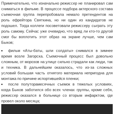
Примечательно, что изначально режиссер не планировал сам
сниматься в фильме. В процессе подбора актерского состава
съемочная группа перепробовала немало претендентов на
роль ефрейтора Святкина, но ни один из кандидатов не
подошел. Тогда коллеги посоветовали режиссеру сыграть эту
роль самому. Сейчас уже очевидно, что вряд ли кто-то другой
смог бы воплотить этот образ на экране лучше, чем сам
Быков;
фильм «Аты-баты, шли солдаты» снимался в зимнее
время возле Загорска. Съемочный процесс был довольно
сложным, от морозов на улице сильно страдали как люди, так
и техника. В дальнейшем оказалось, что из-за сложных
условий большая часть отнятого материала непригодна для
монтажа по причине испортившейся пленки;
после полуторамесячных съемок в тяжелых условиях,
когда Быков заботился обо всех членах группы, кроме себя,
режиссер оказался в больнице со вторым инфарктом, где
провел около месяца;