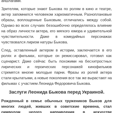
аншлагами.
Зрителям, которые знают Быкова по ролям в кино и театре,
актер запомнился человеком харизматичным. Разноплановые
образы, воплощенные Быковым, отличались между собой.
Однако во всех случаях безошибочно определялось влияние
на образ личности актера, его мягкого юмора и удивительной
чувствительности. Даже в комедийных персонажах
чувствовался лиризм натуры Быкова.
След, оставленный актером в истории, заключается в его
ролях и фильмах, которые он режиссировал, готовил как
сценарист. Даже сейчас быть похожими на бесхитростных
лирических и героических персонажей кинофильмов
стремятся многие молодые парни. Фразы из ролей актера
стали крылатыми, а новые поколения все так же вырастают на
фильмах с участием Леонида Федоровича Быкова.
Заслуги Леонида Быкова перед Украиной.
Рожденный в семье обычных тружеников Быков для
многих людей, живших в советские времена, стал
символом целого направления в искусстве