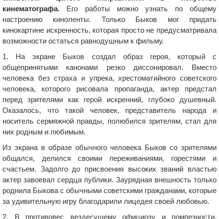
кинематографа.
Его работы можно узнать по общему
настроению киноленты. Только Быков мог придать
кинокартине искренность, которая просто не предусматривала
возможности остаться равнодушным к фильму.
1. На экране Быков создал образ героя, который с
общепринятыми канонами резко диссонировал. Вместо
человека без страха и упрека, хрестоматийного советского
человека, которого рисовала пропаганда, актер предстал
перед зрителями как герой искренний, глубоко душевный.
Оказалось, что такой человек, представитель народа и
носитель сермяжной правды, полюбился зрителям, стал для
них родным и любимым.
Из экрана в образе обычного человека Быков со зрителями
общался, делился своими переживаниями, горестями и
счастьем. Задолго до присвоения высоких званий властью
актер завоевал сердца публики. Заурядная внешность только
роднила Быкова с обычными советскими гражданами, которые
за удивительную игру благодарили лицедея своей любовью.
2. В противовес вездесущему официозу и помпезности,