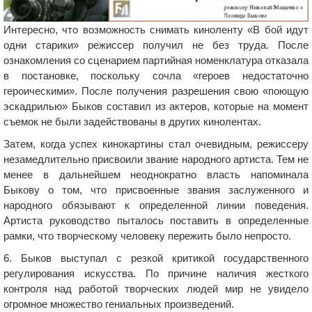
Интересно, что возможность снимать киноленту «В бой идут
одни старики» режиссер получил не без труда. После
ознакомления со сценарием партийная номенклатура отказала
в постановке, поскольку сочла «героев недостаточно
героическими». После получения разрешения свою «поющую
эскадрилью» Быков составил из актеров, которые на момент
съемок не были задействованы в других кинолентах.
Затем, когда успех кинокартины стал очевидным, режиссеру
незамедлительно присвоили звание народного артиста. Тем не
менее в дальнейшем неоднократно власть напоминала
Быкову о том, что присвоенные звания заслуженного и
народного обязывают к определенной линии поведения.
Артиста руководство пыталось поставить в определенные
рамки, что творческому человеку пережить было непросто.
6. Быков выступал с резкой критикой государственного
регулирования искусства. По причине наличия жесткого
контроля над работой творческих людей мир не увидело
огромное множество гениальных произведений.