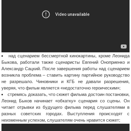
над сценарием бессмертной кинокартины, кроме Леонида
Быкова, работали также сценаристы Евгений Оноприенко и
Александр Сацкий. После завершения работы над сценарием
возникла проблема – ставить картину партийное руководство
не разрешало. Чиновники и КГБ не давали разрешения,
уверяя, что фильм является «недостаточно героическим»;
стремясь доказать, что сюжет фильма достоин постановки,
Леонид Быков начинает «обкатку» сценария со сцены. Он
читает отрывки из будущего фильма перед слушателями в
разных советских городах. Выступления происходят с
неизменным успехом, слушателям очень нравится сюжет;