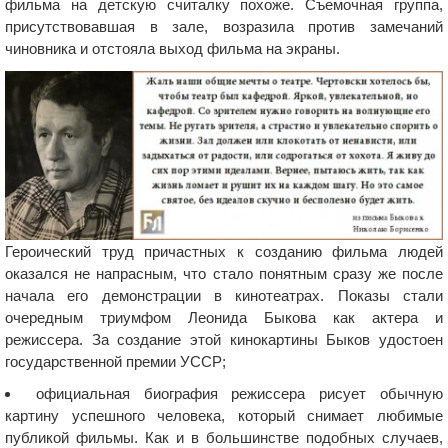
фильма на детскую считалку похоже. Съемочная группа,
присутствовавшая в зале, возразила против замечаний
чиновника и отстояла выход фильма на экраны.
Героический труд причастных к созданию фильма людей
оказался не напрасным, что стало понятным сразу же после
начала его демонстрации в кинотеатрах. Показы стали
очередным триумфом Леонида Быкова как актера и
режиссера. За создание этой кинокартины Быков удостоен
государственной премии УССР;
официальная биография режиссера рисует обычную
картину успешного человека, который снимает любимые
публикой фильмы. Как и в большинстве подобных случаев,