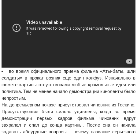
во время официального приема фильма «Аты-баты, шли
солдаты» в прокат возник еще один конфуз. Изначально в
сюжете картины отсутствовали любые крамольные идеи или
политика. Тем не менее начало демонстрации киноленты было
непростым.
На допремьерном показе присутствовал чиновник из Госкино.
Присутствующие были сильно удивлены, когда во время
демонстрации первых кадров фильма чиновник вдруг
захрапел и спал до конца картины. После сна он начала
задавать абсурдные вопросы – почему название серьезного