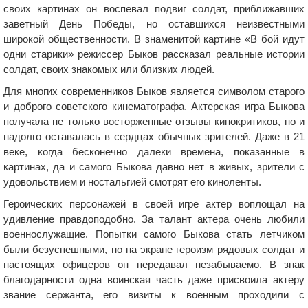
своих картинах он воспевал подвиг солдат, приближавших
заветный День Победы, но оставшихся неизвестными
широкой общественности. В знаменитой картине «В бой идут
одни старики» режиссер Быков рассказал реальные истории
солдат, своих знакомых или близких людей.
Для многих современников Быков является символом старого
и доброго советского кинематографа. Актерская игра Быкова
получала не только восторженные отзывы кинокритиков, но и
надолго оставалась в сердцах обычных зрителей. Даже в 21
веке, когда бесконечно далеки времена, показанные в
картинах, да и самого Быкова давно нет в живых, зрители с
удовольствием и ностальгией смотрят его киноленты.
Героических персонажей в своей игре актер воплощал на
удивление правдоподобно. За талант актера очень любили
военнослужащие. Попытки самого Быкова стать летчиком
были безуспешными, но на экране героизм рядовых солдат и
настоящих офицеров он передавал незабываемо. В знак
благодарности одна воинская часть даже присвоила актеру
звание сержанта, его визиты к военным проходили с