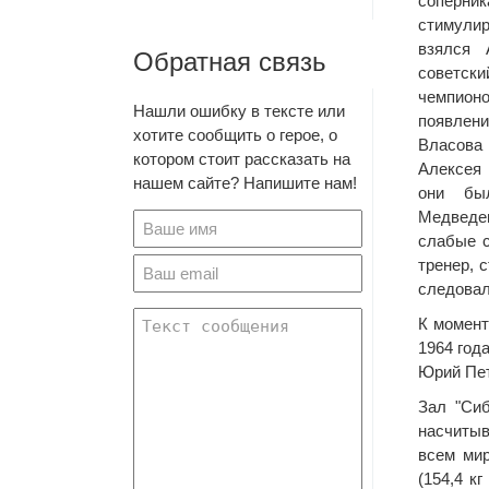
соперн
стимули
взялся 
Обратная связь
советс
чемпион
Нашли ошибку в тексте или
появле
хотите сообщить о герое, о
Власов
котором стоит рассказать на
Алексея
нашем сайте? Напишите нам!
они бы
Медведев
слабые с
тренер, 
следовал
К момент
1964 год
Юрий Пет
Зал "Сиб
насчитыв
всем мир
(154,4 к