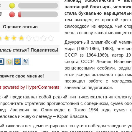
Леонид Жаботинский – вели
ю
настоящий богатырь, человек
стала буквально нарицательн
ой
тем выходец из простой крес
самородком из народа, чья спо
Оцените статью
лечь в основу захватывающего 
Двукратный олимпийский чемпио
мира (1964-1966, 1968), чемпи
лась статья? Поделитесь!
СССР (в 1964-1969), автор 19
спорта СССР Леонид Иванови
венценосными особами, видны
этом всегда оставался просты
звучте свое мнение!
посвящал работе с молодежью
 powered by HyperComments
занимался педагогикой.
кий представлял собой редкий тип тяжелоатлета-интеллекту
и просчитать стратегию противостояния с соперником, сумев об
нид Иванович на Олимпиаде в Токио 1964 года сумел обо
еловеса и живую легенду – Юрия Власова.
ий тяжелоатлет демонстрировал на пути к победам завидное уп