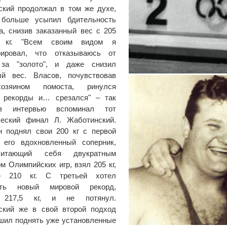
ский продолжал в том же духе,
больше усыпил бдительность
а, снизив заказанный вес с 205
 кг. "Всем своим видом я
рировал, что отказываюсь от
за "золото", и даже снизил
ый вес. Власов, почувствовав
озяином помоста, ринулся
ь рекорды и… срезался" – так
в интервью вспоминал тот
ческий финал Л. Жаботинский.
н поднял свои 200 кг с первой
, его вдохновленный соперник,
итающий себя двукратным
м Олимпийских игр, взял 205 кг,
– 210 кг. С третьей хотел
ить новый мировой рекорд,
в 217,5 кг, и не потянул.
ский же в свой второй подход
шил поднять уже установленные