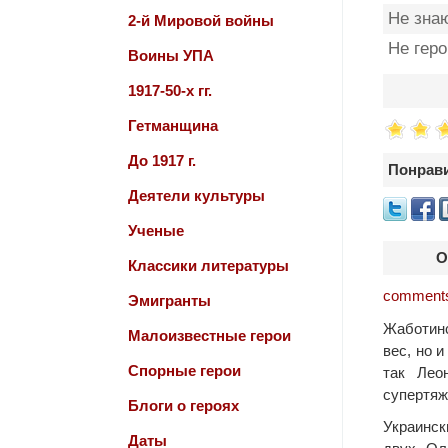
Не зна
2-й Мировой войны
Не гер
Воины УПА
1917-50-х гг.
Гетманщина
До 1917 г.
Понрави
Деятели культуры
Ученые
О
Классики литературы
comments
Эмигранты
Жаботинс
Малоизвестные герои
вес, но 
Спорные герои
так Лео
супертяж
Блоги о героях
Украинск
Даты