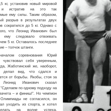
,5 кг, установив новый мировой
 и истратив на это так
имые ему силы. Таким образом,
ый разрыв в результатах двух
в сократился до 5 кг. Однако с
того, что Леонид Иванович был
, ему следовало отвоевать
чем 5 кг. Оставалось последнее
ие – толчок штанги.
началом соревнования Юрий
ч чувствовал себя уверенным,
гда, Жаботинский же, наоборот,
и делал вид, что сдался и
ется от борьбы. Якобы, стоя за
, Леонид Иванович сказал
 "Сделаем по одному подходу на
зачета – и финиш!". Но чемпион
 Олимпиады не согласился, он
ал уходить из спорта, и хотел
елать на волне успеха.