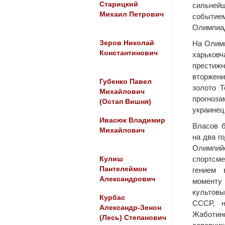
Старицкий
сильней
Михаил Петрович
событи
Олимпиа
Зеров Николай
На Олимп
Константинович
харьков
престижн
вторжени
Губенко Павел
золото Т
Михайлович
прогноза
(Остап Вишня)
украинец
Ивасюк Владимир
Власов 
Михайлович
на два г
Олимпий
спортсме
Кулиш
Пантелеймон
гением 
Александрович
моменту
культов
Курбас
СССР, 
Александр-Зенон
Жаботин
(Лесь) Степанович