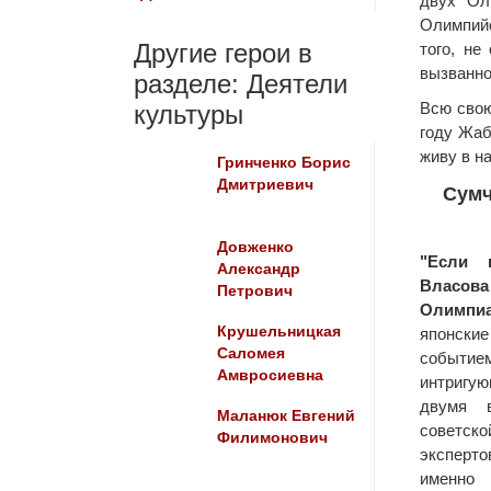
двух Ол
Олимпийс
Другие герои в
того, не
вызванно
разделе: Деятели
Всю свою
культуры
году Жаб
живу в н
Гринченко Борис
Дмитриевич
Сумч
Довженко
"Если 
Александр
Власова
Петрович
Олимпи
Крушельницкая
японски
Саломея
событие
Амвросиевна
интриг
двумя в
Маланюк Евгений
советск
Филимонович
эксперт
именно