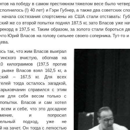
нтов на победу в самом престижном тяжелом весе было четвер
сполнилось (!) 40 лет) и Гэри Губнер, а также два советских 
 начала состязания спортсмены из США стали отставать: Губн
кий же со второй попытки поднял 187,5 кг, зато Власов уже нач
рекорд в 197,5 кг. Таким образом, за золото стали бороться 
 что Юрий Власов на голову сильнее своего соперника. Тут-то 
ева.
сь так, что жим Власов выиграл
инского вчистую, обогнав на
0 килограммов (197,5 против
В рывке Власов взял 162,5 кг, а
ский – 167,5 кг. Для всех
елей тогда осталось загадкой,
харьковчанин справился с этим
ым для себя весом только с
 попытки. Власов и сам хотел
 всем и себе, что это досадное
азумение, и попросил
ительный подход, уже не
 на зачет. Он тогда с легкостью