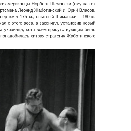
о: американцы Норберт Шемански (ему на тот
спортсмена Леонид Жаботинский и Юрий Власов.
ер взял 175 кг., опытный Шимански – 180 кг.
ал с этого веса, а закончил, установив новый
два украинца, хотя всем присутствующим было
и понадобилась хитрая стратегия Жаботинского