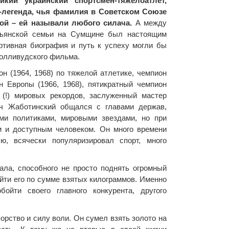
кий украинский спортсмен-тяжелоатлет,
-легенда, чья фамилия в Советском Союзе
ой – ей называли любого силача.
А между
тьянской семьи на Сумщине был настоящим
ртивная биография и путь к успеху могли бы
голливудского фильма.
н (1964, 1968) по тяжелой атлетике, чемпион
он Европы (1966, 1968), пятикратный чемпион
 (!) мировых рекордов, заслуженный мастер
ч Жаботинский общался с главами держав,
ми политиками, мировыми звездами, но при
м и доступным человеком. Он много времени
, всячески популяризировал спорт, много
ала, способного не просто поднять огромный
ойти его по сумме взятых килограммов. Именно
йти своего главного конкурента, другого
орство и силу воли. Он сумел взять золото на