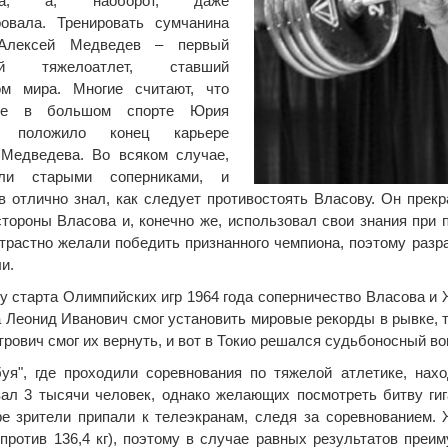
ика, а, наоборот, даже
ровала. Тренировать сумчанина
Алексей Медведев – первый
кий тяжелоатлет, ставший
ом мира. Многие считают, что
ние в большом спорте Юрия
а положило конец карьере
 Медведева. Во всяком случае,
ли старыми соперниками, и
 отлично знал, как следует противостоять Власову. Он прекр
тороны Власова и, конечно же, использовал свои знания при п
страстно желали победить признанного чемпиона, поэтому разр
и.
у старта Олимпийских игр 1964 года соперничество Власова и
а Леонид Иванович смог установить мировые рекорды в рывке, т
рович смог их вернуть, и вот в Токио решался судьбоносный воп
уя", где проходили соревнования по тяжелой атлетике, нах
ал 3 тысячи человек, однако желающих посмотреть битву гиг
е зрители припали к телеэкранам, следя за соревнованием.
г против 136,4 кг), поэтому в случае равных результатов пре