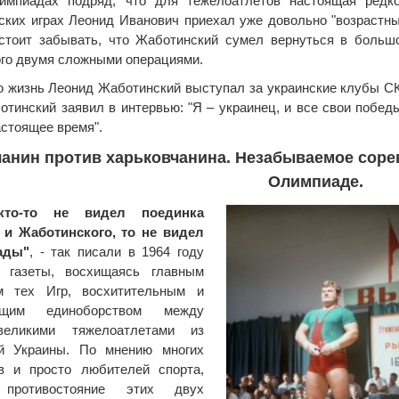
импиадах подряд, что для тежелоатлетов настоящая редк
ких играх Леонид Иванович приехал уже довольно "возрастны
 стоит забывать, что Жаботинский сумел вернуться в большо
го двумя сложными операциями.
 жизнь Леонид Жаботинский выступал за украинские клубы СКА
отинский заявил в интервью: "Я – украинец, и все свои победы
астоящее время".
анин против харьковчанина. Незабываемое соре
Олимпиаде.
кто-то не видел поединка
 и Жаботинского, то не видел
ады"
, - так писали в 1964 году
е газеты, восхищаясь главным
м тех Игр, восхитительным и
ующим единоборством между
еликими тяжелоатлетами из
ой Украины. По мнению многих
ов и просто любителей спорта,
 противостояние этих двух