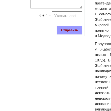
претенде
момент и
С самого
6 + 4 =
Жаботинс
мировой 
Отправить
понятно,
и Медвед
Получало
у Жабот
целых 1
187,5). 
Жаботин
наблюдат
почему 
несложн
третьей
доказать
недор
дополн
влияющий