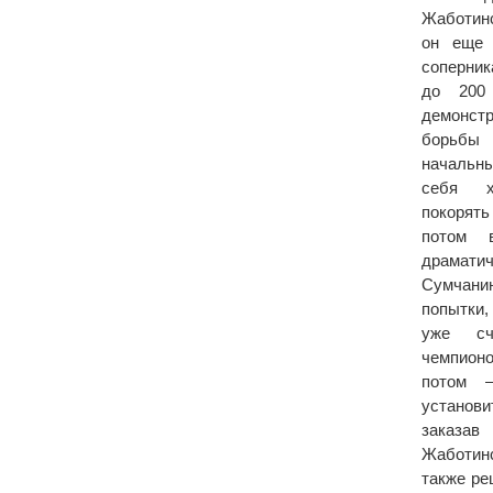
Жаботин
он еще 
соперник
до 200
демонст
борьбы 
начальн
себя х
покорят
потом 
драмати
Сумчани
попытки
уже сч
чемпионо
потом 
установ
заказа
Жаботин
также ре