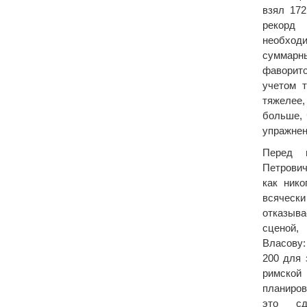
взял 172
рекорд
необход
суммарн
фаворито
учетом 
тяжелее
больше, 
упражнен
Перед 
Петрови
как нико
всяческ
отказыва
сценой
Власову:
200 для 
римской
планиров
это сд