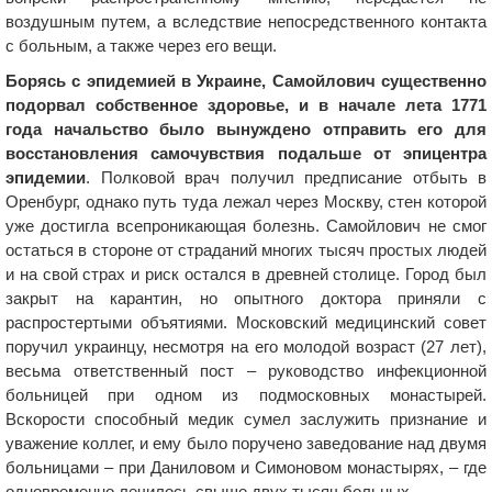
воздушным путем, а вследствие непосредственного контакта
с больным, а также через его вещи.
Борясь с эпидемией в Украине, Самойлович существенно
подорвал собственное здоровье, и в начале лета 1771
года начальство было вынуждено отправить его для
восстановления самочувствия подальше от эпицентра
эпидемии
. Полковой врач получил предписание отбыть в
Оренбург, однако путь туда лежал через Москву, стен которой
уже достигла всепроникающая болезнь. Самойлович не смог
остаться в стороне от страданий многих тысяч простых людей
и на свой страх и риск остался в древней столице. Город был
закрыт на карантин, но опытного доктора приняли с
распростертыми объятиями. Московский медицинский совет
поручил украинцу, несмотря на его молодой возраст (27 лет),
весьма ответственный пост – руководство инфекционной
больницей при одном из подмосковных монастырей.
Вскорости способный медик сумел заслужить признание и
уважение коллег, и ему было поручено заведование над двумя
больницами – при Даниловом и Симоновом монастырях, – где
одновременно лечилось свыше двух тысяч больных.