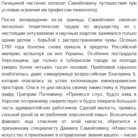
Галициной частично оплатил Самойловичу путешествие при
условии освоения им профессии гинеколога).
После возвращения из-за границы Самойлович написал
несколько теоретических трудов по акушерству, но с
настоящим энтузиазмом и научным азартом занимался только
одним делом – борьбой с распространением чумы. Осенью
1783 года болезнь снова пришла в пределы Российской
империи, вспыхнув на юге Украины. Особенно пострадала
Херсонщина, где только в губернском городе за полгода
умерло более четырех тысяч человек. Проблемой серьезно
озаботилась даже самодержица всероссийская Екатерина ІІ,
которая опасалась за успех колонизации южноукраинских
просторов. Она в те дни писала своему наместнику в Украине
графу Григорию Потемкину: «Пронесся слух, будто язва в
Херсоне по-прежнему свирепствует и будто пожрала большую
часть адмиралтейских работников. Сделай милость, примись
сильной рукой за истребление херсонской язвы». Всесильный
фаворит, ища спасения от злой напасти, обратился к
признанному специалисту Даниилу Самойловичу. «Известное
искусство и прилежание в отправлении звания вашего – писал