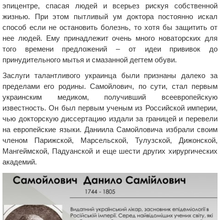
эпицентре, спасая людей и всерьез рискуя собственной
жизнью. При этом пытливый ум доктора постоянно искал
способ если не остановить болезнь, то хотя бы защитить от
нее людей. Ему принадлежит очень много новаторских для
того времени предложений – от идеи прививок до
принудительного мытья и смазанной дегтем обуви.
Заслуги талантливого украинца были признаны далеко за
пределами его родины. Самойлович, по сути, стал первым
украинским медиком, получивший всеевропейскую
известность. Он был первым ученым из Российской империи,
чью докторскую диссертацию издали за границей и перевели
на европейские языки. Даниила Самойловича избрали своим
членом Парижской, Марсельской, Тулузской, Дижонской,
Мангеймской, Падуанской и еще шести других хирургических
академий.