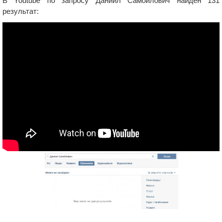
В Youtube по запросу Даниил Самойлович найден 131
результат: