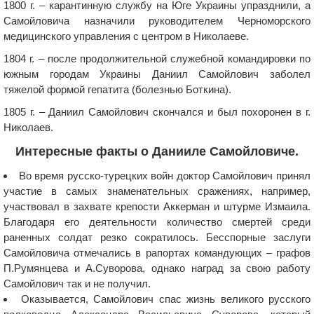
1800 г. – карантинную службу на Юге Украины упразднили, а
Самойловича назначили руководителем Черноморского
медицинского управления с центром в Николаеве.
1804 г. – после продолжительной служебной командировки по
южным городам Украины Даниил Самойлович заболел
тяжелой формой гепатита (болезнью Боткина).
1805 г. – Даниил Самойлович скончался и был похоронен в г.
Николаев.
Интересные факты о Данииле Самойловиче.
Во время русско-турецких войн доктор Самойлович принял
участие в самых знаменательных сражениях, например,
участвовал в захвате крепости Аккерман и штурме Измаила.
Благодаря его деятельности количество смертей среди
раненных солдат резко сократилось. Бесспорные заслуги
Самойловича отмечались в рапортах командующих – графов
П.Румянцева и А.Суворова, однако наград за свою работу
Самойлович так и не получил.
Оказывается, Самойлович спас жизнь великого русского