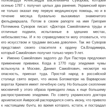
полководца Александра Васильевича Суворова, который
осенью 1787 г. получил целых два ранения. Украинский врач
не только оказал ему первую медицинскую помощь, но и в
течение месяца буквально выхаживал знаменитого
фельдмаршала. Потом в своем рапорте на имя Григория
Потемкина Суворов писал: «Доктора Самойловича труды и
отличные подвиги, испытанные в здешних местах,
небезызвестны. И я по справедливости могу отозваться, что
его искусством и трудами весьма доволен». Так же Суворов
представил своего спасителя к ордену Св.Владимира,
который Самойлович получил только через 9 лет.
Именно Самойлович задолго до Луи Пастера предложил
применение прививки. Когда в 1770 году эпидемия чумы
вспыхнула в Москве, Даниил Самойлович, несмотря на
опасность, приехал туда. Простой народ в российской
столице свято верил, что икона Богоматери на Варварских
воротах Кремля имеет лечебную силу. Но большое скопление
москвичей у этого образа приводило лишь к еще большему
распространению эпидемии. По совету украинского доктора
архиепископ Амвросий распорядился снять икону, что привело
к настоящему бунту, во время которого, кстати, и пострадал