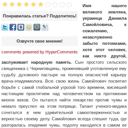
Имя нашего
великого земляка,
Понравилась статья? Поделитесь!
украинца Даниила
Самойловича, к
сожалению,
незаслуженно
Озвучте свое мнение!
забыто потомками,
хотя этот человек,
comments powered by HyperComments
как никто другой,
заслуживает народную память
. Сын простого сельского
священника с Черниговщины, променявший уготовленную ему
судьбу духовного пастыря на полную опасностей карьеру
врача-эпидемиолога. Всю свою жизнь Самойлович посвятил
борьбе с самой глобальной угрозой того времени, висевшей
настоящим проклятием над человечеством на протяжении
многих веков. Он пытался найти лекарство против чумы и
немало преуспел на этом поприще. Талант ученого-медика
сочетался в нем удивительной самоотверженностью и
верностью своему делу. Самойлович всегда спешил туда, где
разгоралась эпидемия чумы, подолгу находился в самом ее