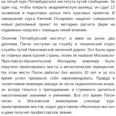
на пятый курс Петербургского института путей сообщения. За
один год, чтобы покрыть академическую разницу, он сдал 12
экзаменов и подготовил целых пять курсовых проектов. В
завершение курса Евгений Оскарович защитил совершенно
новый дипломный проект по методике расчета ферм на
подвижные нагрузки с помощью линий влияния.
Окончив Петербургский институт и имея на руках два
диплома, Патон поступил на службу в технический отдел
службы путей Николаевской железной дороги. Это была одна
из главных магистралей страны, позже ее назвали Московско-
Ярославско-Архангельской. Молодому инженеру было
поручено проектировать мосты и металлические перекрытия.
На этом месте Патон работал без малого 10 лет и за это
время успел прекрасно себя зарекомендовать. Правда в
талантливом инженере никогда не гасла педагогическая искра,
он всегда тянулся к преподаванию и стремился делиться
накопленными знаниями и умениями. Все это время Патон
читал в Московском инженерном училище курс
проектирования мостов, издал двухтомник «Железные мосты»
и даже получил профессорское звание.