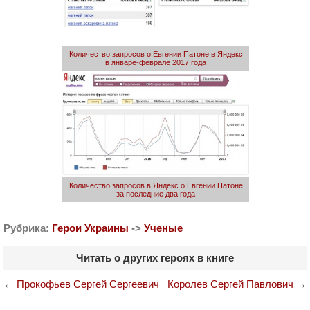
Количество запросов о Евгении Патоне в Яндекс
в январе-феврале 2017 года
Количество запросов в Яндекс о Евгении Патоне
за последние два года
Рубрика:
Герои Украины
->
Ученые
Читать о других героях в книге
←
Прокофьев Сергей Сергеевич
Королев Сергей Павлович
→