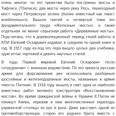
очень многое: по его проектам были построены мосты в
Тифлисе (Тбилиси), два моста через реку Рось, пешеходный
мост через Петровскую аллею (более известный как «мост
влюбленных»). Вышли третий и четвертый тома его
фундаментального труда «Железные мосты», а также
отдельная не менее серьезная работа «Деревянные мосты».
Подсчитано, что в дореволюционный период своей работы в
КПИ Евгений Оскарович издавал в среднем по одной книге в
год. В 1917 году из-под его пера вышло целых два учебника,
один атлас чертежей и девять научных статей.
В годы Первой мировой Евгений Оскарович тесно
сотрудничает с военным ведомством. По его проекту русская
армия для форсирования рек использовала разборные
шоссейные и железнодорожные мосты, названные в армии
«мосты Патона». В 1918 году вышла в свет одна из наиболее
известных работ великого конструктора «Восстановление
мостов». Во время гражданской войны в Украине Е.Патон не
покинул Киева, пережив в нем многочисленные переходы
украинской столицы из рук в руки. Даже расстрел одной из
противоборствующих сторон его родного брата вместе с