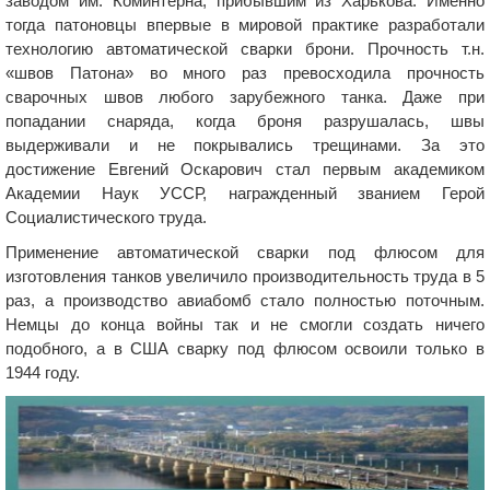
заводом им. Коминтерна, прибывшим из Харькова. Именно
тогда патоновцы впервые в мировой практике разработали
технологию автоматической сварки брони. Прочность т.н.
«швов Патона» во много раз превосходила прочность
сварочных швов любого зарубежного танка. Даже при
попадании снаряда, когда броня разрушалась, швы
выдерживали и не покрывались трещинами. За это
достижение Евгений Оскарович стал первым академиком
Академии Наук УССР, награжденный званием Герой
Социалистического труда.
Применение автоматической сварки под флюсом для
изготовления танков увеличило производительность труда в 5
раз, а производство авиабомб стало полностью поточным.
Немцы до конца войны так и не смогли создать ничего
подобного, а в США сварку под флюсом освоили только в
1944 году.