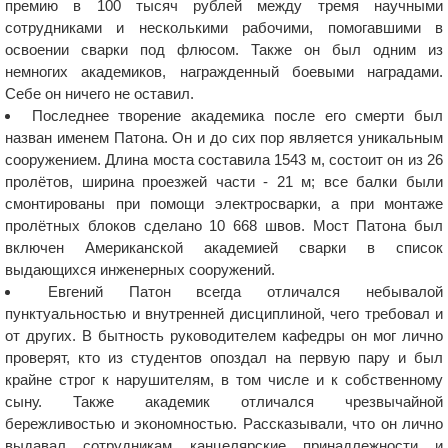
премию в 100 тысяч рублей между тремя научными
сотрудниками и несколькими рабочими, помогавшими в
освоении сварки под флюсом. Также он был одним из
немногих академиков, награжденный боевыми наградами.
Себе он ничего не оставил.
Последнее творение академика после его смерти был
назван именем Патона. Он и до сих пор является уникальным
сооружением. Длина моста составила 1543 м, состоит он из 26
пролётов, ширина проезжей части - 21 м; все балки были
смонтированы при помощи электросварки, а при монтаже
пролётных блоков сделано 10 668 швов. Мост Патона был
включен Американской академией сварки в список
выдающихся инженерных сооружений.
Евгений Патон всегда отличался небывалой
пунктуальностью и внутренней дисциплиной, чего требовал и
от других. В бытность руководителем кафедры он мог лично
проверят, кто из студентов опоздал на первую пару и был
крайне строг к нарушителям, в том числе и к собственному
сыну. Также академик отличался чрезвычайной
бережливостью и экономностью. Рассказывали, что он лично
выдавал сотрудникам канцелярские принадлежности и