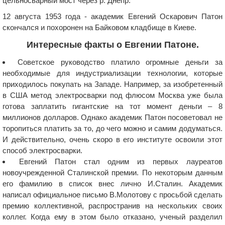
цельносварный мост через р. Днепр.
12 августа 1953 года - академик Евгений Оскарович Патон
скончался и похоронен на Байковом кладбище в Киеве.
Интересные факты о Евгении Патоне.
Советское руководство платило огромные деньги за
необходимые для индустриализации технологии, которые
приходилось покупать на Западе. Например, за изобретенный
в США метод электросварки под флюсом Москва уже была
готова заплатить гигантские на тот момент деньги – 8
миллионов долларов. Однако академик Патон посоветовал не
торопиться платить за то, до чего можно и самим додуматься.
И действительно, очень скоро в его институте освоили этот
способ электросварки.
Евгений Патон стал одним из первых лауреатов
новоучрежденной Сталинской премии. По некоторым данным
его фамилию в список внес лично И.Сталин. Академик
написал официальное письмо В.Молотову с просьбой сделать
премию коллективной, распространив на нескольких своих
коллег. Когда ему в этом было отказано, ученый разделил