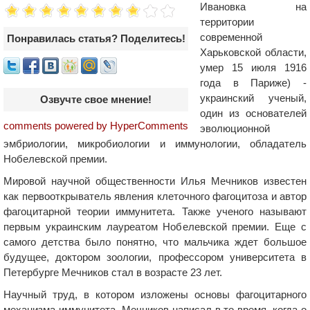
Ивановка на
территории
современной
Понравилась статья? Поделитесь!
Харьковской области,
умер 15 июля 1916
года в Париже) -
украинский ученый,
Озвучте свое мнение!
один из основателей
comments powered by HyperComments
эволюционной
эмбриологии, микробиологии и иммунологии, обладатель
Нобелевской премии.
Мировой научной общественности Илья Мечников известен
как первооткрыватель явления клеточного фагоцитоза и автор
фагоцитарной теории иммунитета. Также ученого называют
первым украинским лауреатом Нобелевской премии. Еще с
самого детства было понятно, что мальчика ждет большое
будущее, доктором зоологии, профессором университета в
Петербурге Мечников стал в возрасте 23 лет.
Научный труд, в котором изложены основы фагоцитарного
механизма иммунитета, Мечников написал в то время, когда о