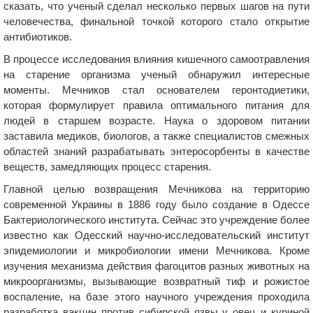
сказать, что ученый сделал несколько первых шагов на пути
человечества, финальной точкой которого стало открытие
антибиотиков.
В процессе исследования влияния кишечного самоотравления
на старение организма ученый обнаружил интересные
моменты. Мечников стал основателем геронтодиетики,
которая формулирует правила оптимального питания для
людей в старшем возрасте. Наука о здоровом питании
заставила медиков, биологов, а также специалистов смежных
областей знаний разрабатывать энтеросорбенты в качестве
веществ, замедляющих процесс старения.
Главной целью возвращения Мечникова на территорию
современной Украины в 1886 году было создание в Одессе
Бактериологического института. Сейчас это учреждение более
известно как Одесский научно-исследовательский институт
эпидемиологии и микробиологии имени Мечникова. Кроме
изучения механизма действия фагоцитов разных животных на
микроорганизмы, вызывающие возвратный тиф и рожистое
воспаление, на базе этого научного учреждения проходила
разработка вакцин против сибирской язвы у овец и куриной