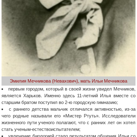
Эмилия Мечникова (Невахович), мать Ильи Мечникова
первым городом, который в своей жизни увидел Мечников,
является Харьков. Именно здесь 11-летний Илья вместе со
старшим братом поступил во 2-ю городскую гимназию;
с раннего детства мальчик отличался активностью, из-за
чего родные называли его «Мистер Ртуть». Исследователи
жизненного пути ученого полагают, что с ранних лет он хотел
стать ученым-естествоиспытателем;
увлечение биологией стало результатом общения Ильи со