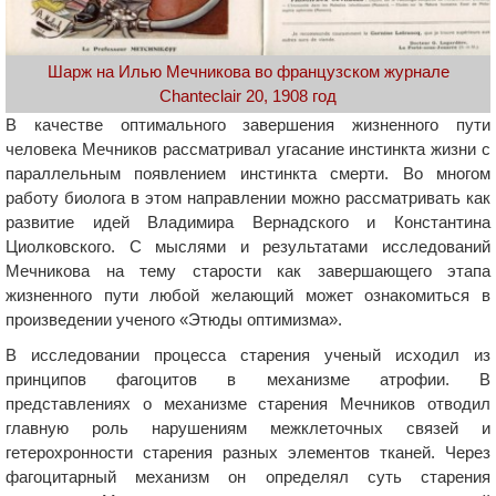
Шарж на Илью Мечникова во французском журнале
Chanteclair 20, 1908 год
В качестве оптимального завершения жизненного пути
человека Мечников рассматривал угасание инстинкта жизни с
параллельным появлением инстинкта смерти. Во многом
работу биолога в этом направлении можно рассматривать как
развитие идей Владимира Вернадского и Константина
Циолковского. С мыслями и результатами исследований
Мечникова на тему старости как завершающего этапа
жизненного пути любой желающий может ознакомиться в
произведении ученого «Этюды оптимизма».
В исследовании процесса старения ученый исходил из
принципов фагоцитов в механизме атрофии. В
представлениях о механизме старения Мечников отводил
главную роль нарушениям межклеточных связей и
гетерохронности старения разных элементов тканей. Через
фагоцитарный механизм он определял суть старения