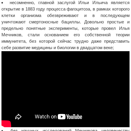
несомненно, главной заслугой Ильи Ильича является
открытие в 1883 году процесса фагоцитоза, в рамках которого
клетки организма обезвреживают и в последующем
уничтожают смертоносные бациллы. Довольно простые и
предельно понятные эксперименты, которые провел Илья
Мечников, стали основанием его собственной теории
иммунитета, без которой сейчас трудно даже представить
себе развитие медицины и биологии в двадцатом веке;
без научных исследований Мечникова человечеству