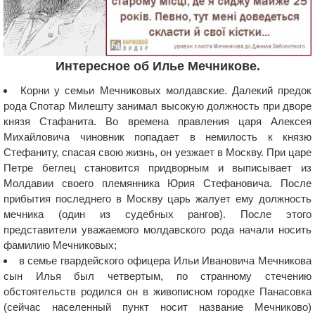
Интересное об Илье Мечникове.
Корни у семьи Мечниковых молдавские. Далекий предок
рода Спотар Милешту занимал высокую должность при дворе
князя Стафанита. Во времена правления царя Алексея
Михайловича чиновник попадает в немилость к князю
Стефаниту, спасая свою жизнь, он уезжает в Москву. При царе
Петре беглец становится придворным и выписывает из
Молдавии своего племянника Юрия Стефановича. После
прибытия последнего в Москву царь жалует ему должность
мечника (один из судебных рангов). После этого
представители уважаемого молдавского рода начали носить
фамилию Мечниковых;
в семье гвардейского офицера Ильи Ивановича Мечникова
сын Илья был четвертым, по странному стечению
обстоятельств родился он в живописном городке Панасовка
(сейчас населенный пункт носит название Мечниково)