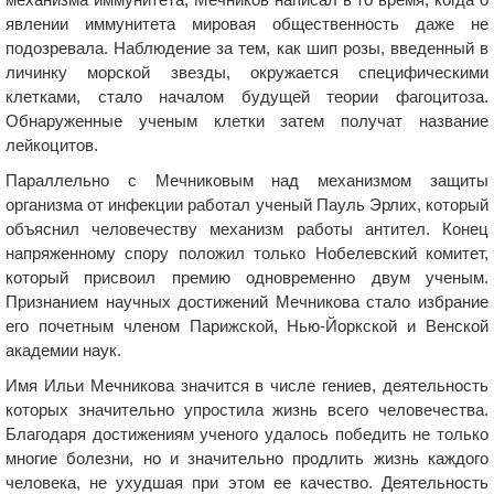
явлении иммунитета мировая общественность даже не
подозревала. Наблюдение за тем, как шип розы, введенный в
личинку морской звезды, окружается специфическими
клетками, стало началом будущей теории фагоцитоза.
Обнаруженные ученым клетки затем получат название
лейкоцитов.
Параллельно с Мечниковым над механизмом защиты
организма от инфекции работал ученый Пауль Эрлих, который
объяснил человечеству механизм работы антител. Конец
напряженному спору положил только Нобелевский комитет,
который присвоил премию одновременно двум ученым.
Признанием научных достижений Мечникова стало избрание
его почетным членом Парижской, Нью-Йоркской и Венской
академии наук.
Имя Ильи Мечникова значится в числе гениев, деятельность
которых значительно упростила жизнь всего человечества.
Благодаря достижениям ученого удалось победить не только
многие болезни, но и значительно продлить жизнь каждого
человека, не ухудшая при этом ее качество. Деятельность