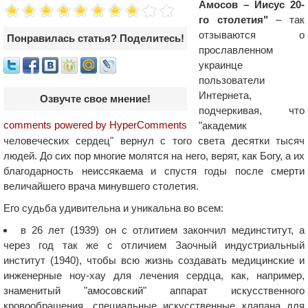
Амосов – Иисус 20-
го столетия"
– так
отзываются о
Понравилась статья? Поделитесь!
прославленном
украинце
пользователи
Интернета,
Озвучте свое мнение!
подчеркивая, что
comments powered by HyperComments
"академик
человеческих сердец" вернул с того света десятки тысяч
людей. До сих пор многие молятся на него, верят, как Богу, а их
благодарность неиссякаема и спустя годы после смерти
величайшего врача минувшего столетия.
Его судьба удивительна и уникальна во всем:
в 26 лет (1939) он с отлитием закончил мединститут, а
через год так же с отличием Заочный индустриальный
институт (1940), чтобы всю жизнь создавать медицинские и
инженерные ноу-хау для лечения сердца, как, например,
знаменитый "амосовский" аппарат искусственного
кровообращения, специальные искусственные клапана для