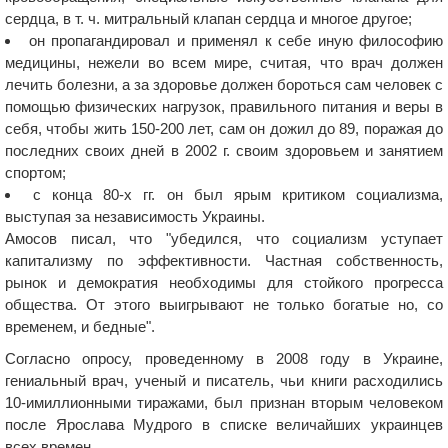
сердца, в т. ч. митральный клапан сердца и многое другое;
он пропагандировал и применял к себе иную философию
медицины, нежели во всем мире, считая, что врач должен
лечить болезни, а за здоровье должен бороться сам человек с
помощью физических нагрузок, правильного питания и веры в
себя, чтобы жить 150-200 лет, сам он дожил до 89, поражая до
последних своих дней в 2002 г. своим здоровьем и занятием
спортом;
с конца 80-х гг. он был ярым критиком социализма,
выступая за независимость Украины.
Амосов писал, что "убедился, что социализм уступает
капитализму по эффективности. Частная собственность,
рынок и демократия необходимы для стойкого прогресса
общества. От этого выигрывают не только богатые но, со
временем, и бедные".
Согласно опросу, проведенному в 2008 году в Украине,
гениальный врач, ученый и писатель, чьи книги расходились
10-имиллионными тиражами, был признан вторым человеком
после Ярослава Мудрого в списке величайших украинцев
всех времен.