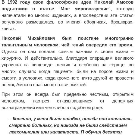
В 1992 году свои философские идеи Николай Амосов
подытожил в статье "Мое мировоззрение",
которую
напечатали во многих изданиях, а впоследствии эта статья
регулярно размещалась во многих сборниках, брошюрах,
книгах.
Николай Михайлович был поистине многогранно
талантливым человеком, чей гений опередил его время.
Однако он сам полагал самым важным в своей жизни –
хирургию. И действительно, благодаря операциям великого
украинца на пищеводе, легких и особенно на сердце, во
многих случаях когда пациенты были на пороге жизни и
смерти, в условиях, когда кроме него никто другой их провести
не мог, Амосов спас много тысяч жизней.
При этом он всегда был предельно честным, открытым
человеком, наотрез отказывавшимся от денежных
вознаграждений или чего-либо в подобном роде.
– Конечно, у меня были ошибки, иногда они кончались
смертью больных, но никогда не были следствием
легкомыслия или халатности. Я обучил десятки