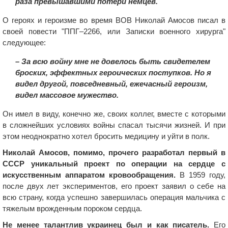
раза превышавшими потери немцев.
О героях и героизме во время ВОВ Николай Амосов писал в
своей повести "ППГ–2266, или Записки военного хирурга"
следующее:
– За всю войну мне не довелось быть свидетелем
броских, эффектных героических поступков. Но я
видел другой, повседневный, ежечасный героизм,
видел массовое мужество.
Он имел в виду, конечно же, своих коллег, вместе с которыми
в сложнейших условиях войны спасал тысячи жизней. И при
этом неоднократно хотел бросить медицину и уйти в полк.
Николай Амосов, помимо, прочего разработал первый в
СССР уникальный проект по операции на сердце с
искусственным аппаратом кровообращения.
В 1959 году,
после двух лет экспериментов, его проект заявил о себе на
всю страну, когда успешно завершилась операция мальчика с
тяжелым врожденным пороком сердца.
Не менее талантлив украинец был и как писатель.
Его