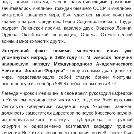
наук, чьими книгами, словно захватывающими романами,
зачитывались миллионы граждан бывшего СССР и миллионы
читателей западного мира, был удостоен многих почетных
званий и наград. Среди них: Герой Социалистического Труда,
лауреат Ленинской премии, кавалер двух Орденов Ленина,
Ордена Октябрьской революции, Ордена Отечественной
войны и многих-многих других.
Интересный факт: помимо множества иных уже
упомянутых наград, в 1999 году Н. М. Амосов получил
наивысшую награду Международного Академического
Рейтинга "Золотая Фортуна"
– одну из самых драгоценных в
мире, представляющую собой статую богини Фортуны,
выполненную из серебра 999,9 пробы весом почти 4 кг!
Легенда мировой медицины в свое время руководил кафедрой
в Киевском медицинском институте, отделом биоэнергетики
Института кибернетики Академии наук Украины, занимал
должность заместителя директора по науке Киевского научно-
исследовательского института туберкулеза и грудной
хирургии и одновременно возглавлял кафедру грудной
хирургии Института усовершенствования врачей. Также был