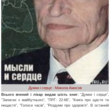
Думки і серце - Микола Амосов
Всього вчений і лікар видав шість книг:
"Думки і серце",
"Записки з майбутнього", "ПРГ- 22-66", "Книга про щастя та
нещастя", "Голоси часів", "Роздуми про здоров'я". В останній