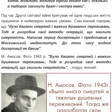
хотів. Можливо, вплинув гіркий досвід сім'ї, оскільки
в таборах загинули брат і сестра мами”.
Під час Другої світової війни врятував не одне людське життя,
працюючи в неймовірно важких умовах. Сам вчений говорив,
що
"було багато смертей і важких душевних переживань.
Тоді ж розробив свої методи операцій, що знизили
смертність. Написав першу дисертацію і представив в
Московський медінститут. До того часу жодної
дисертацiї не бачив"
.
М. Амосов. Фото 1943 р.
"Було багато смертей і важких
душевних переживань. Тоді ж розробив свої методи
операцій, що знизили смертність",
- згадує вчений.