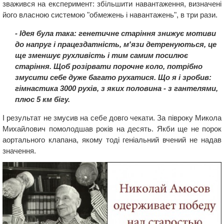
зважився на експеримент: збільшити навантаження, визначені
його власною системою "обмежень і навантажень", в три рази.
- Ідея була така: генетичне старіння знижує мотиви
до напруг i працездатнiсть, м'язи детренуються, це
ще зменшує рухливість і тим самим посилює
старіння. Щоб розірвати порочне коло, потрібно
змусити себе дуже багато рухатися. Що я і зробив:
гімнастика 3000 рухiв, з яких половина - з гантелями,
плюс 5 км бігу.
І результат не змусив на себе довго чекати. За півроку Микола
Михайлович помолодшав років на десять. Якби ще не порок
аортального клапана, якому тоді геніальний вчений не надав
значення.