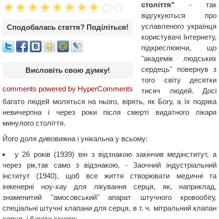
століття"
- так
відгукуються про
уславленого українця
Сподобалась стаття? Поділіться!
користувачі Інтернету,
підкреслюючи, що
"академік людських
сердець" повернув з
Висловіть свою думку!
того світу десятки
comments powered by HyperComments
тисяч людей. Досі
багато людей моляться на нього, вірять, як Богу, а їх подяка
невичерпна і через роки після смерті видатного лікаря
минулого століття.
Його доля дивовижна і унікальна у всьому:
у 26 років (1939) він з відзнакою закінчив медінститут, а
через рік,так само з відзнакою, - Заочний індустріальний
інститут (1940), щоб все життя створювати медичні та
інженерні ноу-хау для лікування серця, як, наприклад,
знаменитий "амосовський" апарат штучного кровообігу,
спеціальні штучні клапани для серця, в т. ч. мітральний клапан
серця, і багато іншого;