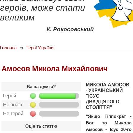
героїв, може стати
великим
К. Рокосовський
Головна
Герої України
Амосов Микола Михайлович
МИКОЛА АМОСОВ
Ваша думка?
- УКРАЇНСЬКИЙ
Герой
"ІСУС
ДВАДЦЯТОГО
Не знаю
СТОЛІТТЯ"
Не герой
"Якщо Гіппократ -
Бог, то Микола
Оцініть статтю
Амосов - Ісус 20-го