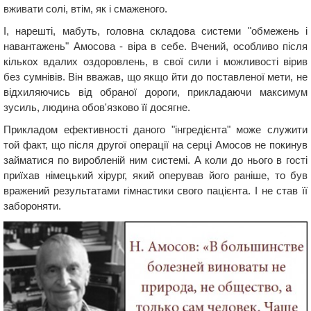
вживати солі, втім, як і смаженого.
І, нарешті, мабуть, головна складова системи "обмежень і
навантажень" Амосова - віра в себе. Вчений, особливо після
кількох вдалих оздоровлень, в свої сили і можливості вірив
без сумнівів. Він вважав, що якщо йти до поставленої мети, не
відхиляючись від обраної дороги, прикладаючи максимум
зусиль, людина обов'язково її досягне.
Прикладом ефективності даного "інгредієнта" може служити
той факт, що після другої операції на серці Амосов не покинув
займатися по виробленій ним системі. А коли до нього в гості
приїхав німецький хірург, який оперував його раніше, то був
вражений результатами гімнастики свого пацієнта. І не став її
забороняти.