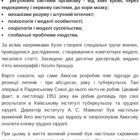
регулюючі системи організму - від хімії крові, через
ендокринну і нервову системи, до кори мозку;
механізми розуму і штучний інтелект;
психологія і моделі особистості;
соціологія і моделі суспільства;
глобальні проблеми людства.
За всіма напрямками були створені спеціальні групи вчених,
проводилися дослідження, створювалися комп'ютерні моделі,
писалися статті. Захищено два десятки дисертацій, видано
п'ять монографій і безліч брошур.
Варто сказати, що саме Амосов розробив нові підходи до
резекції легенів - при абсцесах, раку і туберкульозі. Такі
операції в Радянському Союзі до нього ніхто не робив. Цікавий
факт: в листопаді 1951 року він робив доповідь про свої
результати в Київському інституті туберкульозу та грудної
хірургії. Директор інституту А. С. Мамолат був настільки
вражений його виступом, що відразу ж запропонував Амосову
очолити клініку грудної хірургії.
При цьому в життя великий учений був настільки скромною