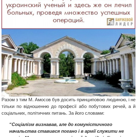
Разом з тим М. Амосов був досить принциповою людиною, і не
тільки по відношенню до професії або побутових речей, а й
соціальних, політичних питань. За його словами:
“Соціалізм визнавав, але до комуністичного
начальства ставився погано і в армії служити не