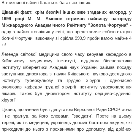
Вітчизняної війни і багатьох-багатьох інших.
Цікавий факт: крім безлічі інших вже згаданих нагород, у
1999 році М. М. Амосов отримав найвищу нагороду
Міжнародного Академічного Рейтингу "Золота Фортуна"
-
одну з найкоштовніших у світі, що представляє собою статую
богині Фортуни, виконану зі срібла 999,9 проби вагою майже 4
кг!
Легенда світової медицини свого часу керував кафедрою в
Київському медичному інституті, відділом біоенергетики
Інституту кібернетики Академії наук України, займав посаду
заступника директора з науки Київського науково-дослідного
інституту туберкульозу та грудної хірургії і одночасно
очолював кафедру грудної хірургії Інституту удосконалення
лікарів. Також був директором Інституту серцево-судинної
хірургії.
Цікаво, що вчений був і депутатом Верховної Ради СРСР, хоча
і не прагнув, за його словами, "засідати". Проте на цьому
терені, як і в медицині, українець допоміг багатьом людям, які
приходили до нього з проханнями про допомогу, від дрібних