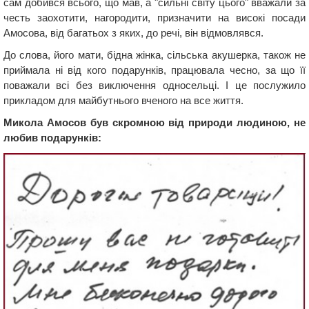
сам добився всього, що мав, а "сильні світу цього" вважали за
честь заохотити, нагородити, призначити на високі посади
Амосова, від багатьох з яких, до речі, він відмовлявся.
До слова, його мати, бідна жінка, сільська акушерка, також не
приймала ні від кого подарунків, працювала чесно, за що її
поважали всі без виключення односельці. І це послужило
прикладом для майбутнього вченого на все життя.
Микола Амосов був скромною від природи людиною, не
любив подарунків: