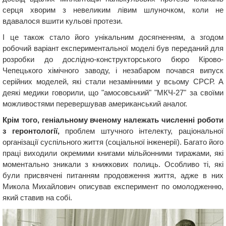
серця хворим з невеликим лівим шлуночком, коли не
вдавалося вшити кульові протези.
І це також стало його унікальним досягненням, а згодом
робочий варіант експериментальної моделі був переданий для
розробки до дослідно-конструкторського бюро Кірово-
Чепецького хімічного заводу, і незабаром почався випуск
серійних моделей, які стали незамінними у всьому СРСР. А
деякі медики говорили, що "амосовський" "МКЧ-27" за своїми
можливостями перевершував американський аналог.
Крім того, геніальному вченому належать численні роботи
з геронтології,
проблем штучного інтелекту, раціональної
організації суспільного життя (соціальної інженерії). Багато його
праці виходили окремими книгами мільйонними тиражами, які
моментально зникали з книжкових полиць. Особливо ті, які
були присвячені питанням продовження життя, адже в них
Микола Михайлович описував експеримент по омолодженню,
який ставив на собі.