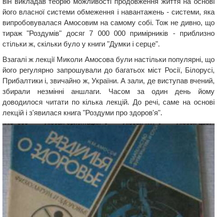
він викладав теорію можливості продовження життя на основі
його власної системи обмеження і навантажень - системи, яка
випробовувалася Амосовим на самому собі. Тож не дивно, що
тираж "Роздумів" досяг 7 000 000 примірників - приблизно
стільки ж, скільки було у книги "Думки і серце".
Взагалі ж лекції Миколи Амосова були настільки популярні, що
його регулярно запрошували до багатьох міст Росії, Білорусі,
Прибалтики і, звичайно ж, України. А зали, де виступав вчений,
збирали незмінні аншлаги. Часом за один день йому
доводилося читати по кілька лекцій. До речі, саме на основі
лекцій і з'явилася книга "Роздуми про здоров'я".