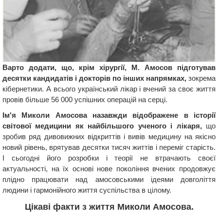
Варто додати, що, крім хірургії, М. Амосов підготував
десятки кандидатів і докторів по інших напрямках,
зокрема
кібернетики. А всього український лікар і вчений за своє життя
провів більше 56 000 успішних операцій на серці.
Ім'я Миколи Амосова назавжди відображене в історії
світової медицини як найбільшого ученого і лікаря,
що
зробив ряд дивовижних відкриттів і вивів медицину на якісно
новий рівень, врятував десятки тисяч життів і переміг старість.
І сьогодні його розробки і теорії не втрачають своєї
актуальності, на їх основі нове покоління вчених продовжує
плідно працювати над амосовськими ідеями довголіття
людини і гармонійного життя суспільства в цілому.
Цікаві факти з життя Миколи Амосова.