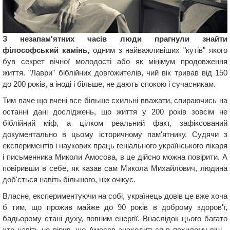
З незапам'ятних часів люди прагнули знайти
філософський камінь,
одним з найважливіших "кутів" якого
був секрет вічної молодості або як мінімум продовження
життя. "Лаври" біблійних довгожителів, чий вік тривав від 150
до 200 років, а іноді і більше, не дають спокою і сучасникам.
Тим паче що вчені все більше схильні вважати, спираючись на
останні дані досліджень, що життя у 200 років зовсім не
біблійний міф, а цілком реальний факт, зафіксований
документально в цьому історичному пам'ятнику. Судячи з
експериментів і наукових праць геніального українського лікаря
і письменника Миколи Амосова, в це дійсно можна повірити. А
повіривши в себе, як казав сам Микола Михайлович, людина
доб'ється навіть більшого, ніж очікує.
Власне, експериментуючи на собі, українець довів це вже хоча
б тим, що прожив майже до 90 років в доброму здоров'ї,
бадьорому стані духу, повним енергії. Внаслідок цього багато
хто навіть не вірив, що Амосов знаходиться в похилому віці -