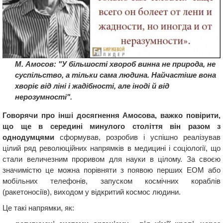
М. Амосов: "У більшості хвороб винна не природа, не
суспільство, а тільки сама людина. Найчастіше вона
хворіє від ліні і жадібності, але іноді й від
нерозумності".
Говорячи про інші досягнення Амосова, важко повірити,
що ще в середині минулого століття він разом з
однодумцями
сформував, розробив і успішно реалізував
цілий ряд революційних напрямків в медицині і соціології, що
стали величезним проривом для науки в цілому. За своєю
значимістю це можна порівняти з появою перших ЕОМ або
мобільних телефонів, запуском космічних кораблів
(ракетоносіїв), виходом у відкритий космос людини.
Це такі напрямки, як: