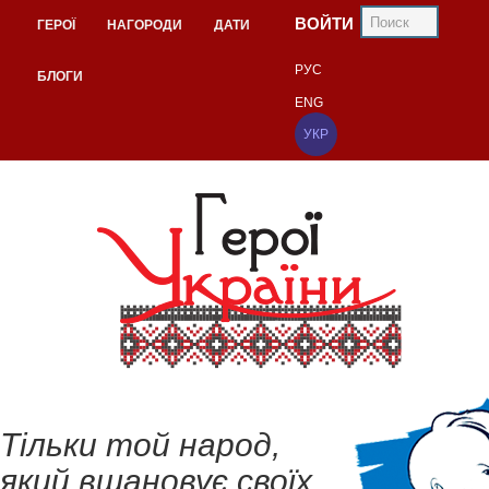
ВОЙТИ
ГЕРОЇ
НАГОРОДИ
ДАТИ
РУС
БЛОГИ
ENG
УКР
Тільки той народ,
який вшановує своїх