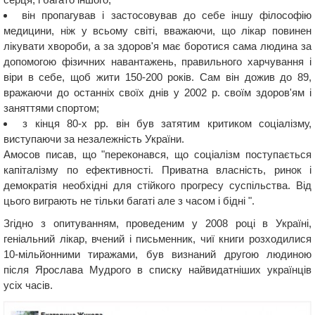
він пропагував і застосовував до себе іншу філософію
медицини, ніж у всьому світі, вважаючи, що лікар повинен
лікувати хвороби, а за здоров'я має боротися сама людина за
допомогою фізичних навантажень, правильного харчування і
віри в себе, щоб жити 150-200 років. Сам він дожив до 89,
вражаючи до останніх своїх днів у 2002 р. своїм здоров'ям і
заняттями спортом;
з кінця 80-х рр. він був затятим критиком соціалізму,
виступаючи за незалежність України.
Амосов писав, що "переконався, що соціалізм поступається
капіталізму по ефективності. Приватна власність, ринок і
демократія необхідні для стійкого прогресу суспільства. Від
цього виграють не тільки багаті але з часом і бідні ".
Згідно з опитуванням, проведеним у 2008 році в Україні,
геніальний лікар, вчений і письменник, чиї книги розходилися
10-мільйонними тиражами, був визнаний другою людиною
після Ярослава Мудрого в списку найвидатніших українців
усіх часів.