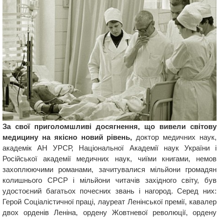
За свої приголомшливі досягнення, що вивели світову
медицину на якісно новий рівень,
доктор медичних наук,
академік АН УРСР, Національної Академії наук України і
Російської академії медичних наук, чиїми книгами, немов
захоплюючими романами, зачитувалися мільйони громадян
колишнього СРСР і мільйони читачів західного світу, був
удостоєний багатьох почесних звань і нагород. Серед них:
Герой Соціалістичної праці, лауреат Ленінської премії, кавалер
двох орденів Леніна, ордену Жовтневої революції, ордену