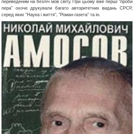
переведеним на безліч мов світу. При цьому вже перші "проби
пера" охоче друкували багато авторитетних видань СРСР,
серед яких "Наука і життя", "Роман-газета" та ін.