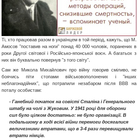
Ті, хто працював разом в українцем в той період, кажуть, що М.
Амосов "поставив на ноги" понад 40 000 чоловік, поранених в
роки Другої світової і Російсько-японської воєн. А багатьох з
них він буквально повернув "з того світу".
Сам же Микола Михайлович про війну говорив сміливо, не
боячись піти стопами військовополонених і "інших
неблагонадійних", що потрапили незабаром після ВВВ на
поталу особистам:
- Ганебний початок на совісті Сталіна і Генерального
штабу на чолі з Жуковим. У 1941 році для оборони
сил було цілком достатньо: не було організації. В
подальшому в ході всієї війни перемоги досягалися
величезними втратами, що в 3-4 рази перевищували
втрати німців.