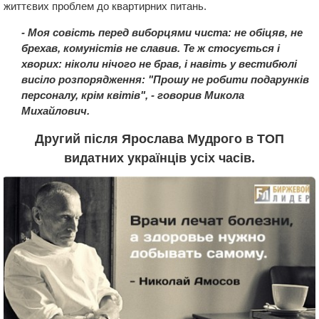
життєвих проблем до квартирних питань.
- Моя совість перед виборцями чиста: не обіцяв, не
брехав, комунiстiв не славив. Те ж стосується і
хворих: ніколи нічого не брав, і навіть у вестибюлі
висіло розпорядження: "Прошу не робити подарункiв
персоналу, крім квітів", - говорив Микола
Михайлович.
Другий після Ярослава Мудрого в ТОП
видатних українців усіх часів.