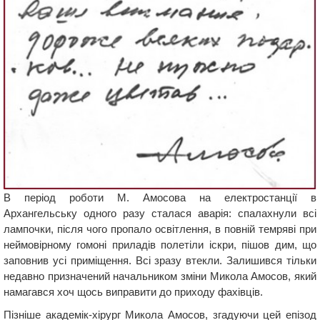
В період роботи М. Амосова на електростанції в
Архангельську одного разу сталася аварія: спалахнули всі
лампочки, після чого пропало освітлення, в повній темряві при
неймовірному гомоні приладів полетіли іскри, пішов дим, що
заповнив усі приміщення. Всі зразу втекли. Залишився тільки
недавно призначений начальником зміни Микола Амосов, який
намагався хоч щось виправити до приходу фахівців.
Пізніше академік-хірург Микола Амосов, згадуючи цей епізод