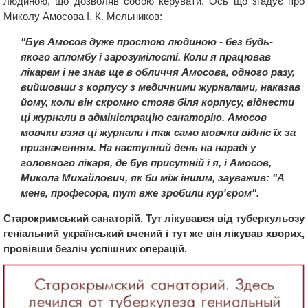
людиною, що дозволяв собою керувати. Ось що згадує про
Миколу Амосова І. К. Мельников:
"Був Амосов дуже простою людиною - без будь-
якого апломбу і зарозумілості. Коли я працював
лікарем і не знав ще в обличчя Амосова, одного разу,
вийшовши з корпусу з медичними журналами, наказав
йому, коли він скромно стояв біля корпусу, віднести
ці журнали в адміністрацію санаторію. Амосов
мовчки взяв ці журнали і так само мовчки відніс їх за
призначенням. На наступний день на нараді у
головного лікаря, де був присутній і я, і Амосов,
Микола Михайлович, як би між іншим, зауважив: "А
мене, професора, тут вже зробили кур'єром".
Старокримський санаторій. Тут лікувався від туберкульозу
геніальний український вчений і тут же він лікував хворих,
провівши безліч успішних операцій.