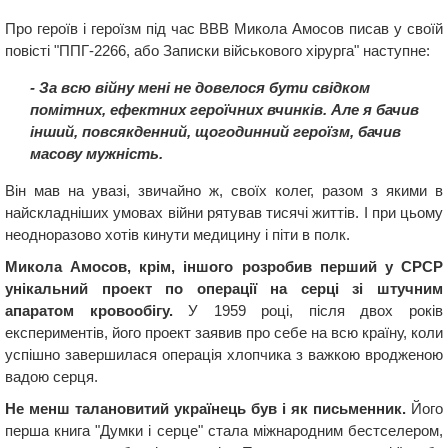
Про героїв і героїзм під час ВВВ Микола Амосов писав у своїй
повісті "ППГ-2266, або Записки військового хірурга" наступне:
- За всю війну мені не довелося бути свідком
помітних, ефектних героїчних вчинків. Але я бачив
інший, повсякденний, щогодинний героїзм, бачив
масову мужність.
Він мав на увазі, звичайно ж, своїх колег, разом з якими в
найскладніших умовах війни рятував тисячі життів. І при цьому
неодноразово хотів кинути медицину і піти в полк.
Микола Амосов, крім, іншого розробив перший у СРСР
унікальний проект по операції на серці зі штучним
апаратом кровообігу.
У 1959 році, після двох років
експериментів, його проект заявив про себе на всю країну, коли
успішно завершилася операція хлопчика з важкою вродженою
вадою серця.
Не менш талановитий українець був і як письменник.
Його
перша книга "Думки і серце" стала міжнародним бестселером,