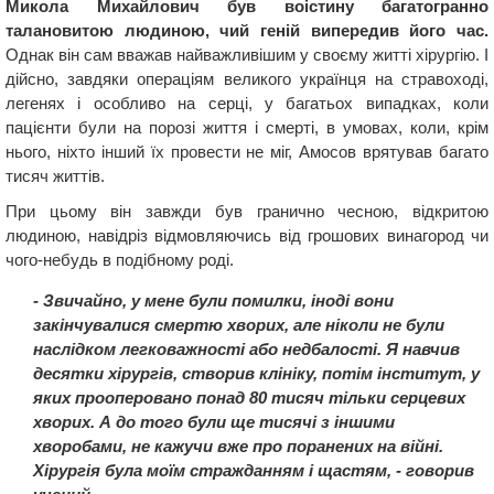
Микола Михайлович був воістину багатогранно
талановитою людиною, чий геній випередив його час.
Однак він сам вважав найважливішим у своєму житті хірургію. І
дійсно, завдяки операціям великого українця на стравоході,
легенях і особливо на серці, у багатьох випадках, коли
пацієнти були на порозі життя і смерті, в умовах, коли, крім
нього, ніхто інший їх провести не міг, Амосов врятував багато
тисяч життів.
При цьому він завжди був гранично чесною, відкритою
людиною, навідріз відмовляючись від грошових винагород чи
чого-небудь в подібному роді.
- Звичайно, у мене були помилки, іноді вони
закінчувалися смертю хворих, але ніколи не були
наслідком легковажності або недбалості. Я навчив
десятки хірургів, створив клiнiку, потiм iнститут, у
яких прооперовано понад 80 тисяч тільки серцевих
хворих. А до того були ще тисячі з іншими
хворобами, не кажучи вже про поранених на війні.
Хірургія була моїм стражданням і щастям, - говорив