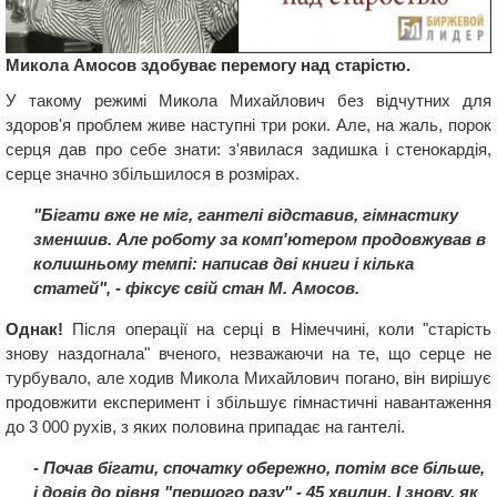
Микола Амосов здобуває перемогу над старістю.
У такому режимі Микола Михайлович без відчутних для
здоров'я проблем живе наступні три роки. Але, на жаль, порок
серця дав про себе знати: з'явилася задишка і стенокардія,
серце значно збільшилося в розмірах.
"Бігати вже не міг, гантелі відставив, гімнастику
зменшив. Але роботу за комп'ютером продовжував в
колишньому темпі: написав дві книги і кілька
статей", - фіксує свій стан М. Амосов.
Однак!
Після операції на серці в Німеччині, коли "старість
знову наздогнала" вченого, незважаючи на те, що серце не
турбувало, але ходив Микола Михайлович погано, він вирішує
продовжити експеримент і збільшує гімнастичні навантаження
до 3 000 рухів, з яких половина припадає на гантелі.
- Почав бігати, спочатку обережно, потім все більше,
і довів до рiвня "першого разу" - 45 хвилин. І знову, як