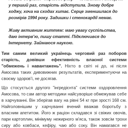
у перший раз, старість відступила. Знову добре
ходжу, хоча на сходах хитає. Серце зменшилася до
розмірів 1994 року. Задишки і стенокардії немає.
Живу активним життям: маю увагу суспільства,
даю інтерв'ю, пишу статті. Підключився до
Інтернету. Займаюся наукою.
Тим самим великий українець черговий раз поборов
старість, довівши ефективність власної системи
"обмежень і навантажень".
Ніхто в світі ні до, ні після
Амосова таких дивовижних результатів, експериментуючи на
своєму здоров'ї, не досягав.
Що стосується другого "інгредієнта" системи оздоровлення
Амосова, то сам автор методики найсуворіше обмежував себе
в харчуванні. Він зберігав вагу на рівні 54 кг при зрості 168 см.
Найголовнішим у харчуванні вчений вважав боротьбу з
власним апетитом. Його ж раціон складався зі свіжих овочів,
пари картоплин, мінімуму нежирного м'яса, також зовсім трохи
сиру або ковбаси, кефіру, чаю або соку. Він намагався не