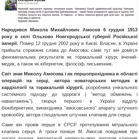
Народився Микола Михайлович Амосов 6 грудня 1913
року в селі Ольхово Новгородської губернії Російської
імперії.
Помер 12 грудня 2002 року в Києві. Власне, в Україні
прийшла справжня слава до Амосова: саме тут він домігся
феноменальних результатів як торакальний хірург, вчений-
медик, а також як кібернетик, філософ, письменник.
Світ знає Миколу Амосова і як першопрохідника в області
операцій на серці, автора новаторських методик в
кардіології та торакальній хірургії,
розробника унікального
системного підходу до здоров'я ( "метод обмежень і
навантажень"), творця першого в Україні відділу
біокібернетики, винахідника "амосовського" апарату штучного
кровообігу, автора спеціальних штучних клапанів для серця.
Саме він провів перше в СРСР протезування мітрального
клапана серця. А трохи пізніше М. Амосов повідомив про
досвід вдалих імплантацій напівкульових протезів клапанів