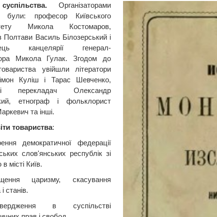
успільства.
Організаторами
а були: професор Київського
ситету Микола Костомаров,
з Полтави Василь Білозерський і
вець канцелярії генерал-
тора Микола Гулак. Згодом до
товариства увійшли літератори
ймон Куліш і Тарас Шевченко,
і перекладач Олександр
кий, етнограф і фольклорист
аркевич та інші.
іти товариства
:
рення демократичної федерації
ських слов'янських республік зі
в місті Київ.
щення царизму, скасування
і станів.
ердження в суспільстві
ичних прав і свобод.