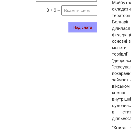
Майбут
складат
3 + 9 =
території
Болгарії
Надіслати
ділилася 
федерац
основні з
монети, 
торгів
"дворян
"скасув
покарань
займаєт
військом
кожної
внутрі
судочинст
в стат
діяльност
"
Книга 