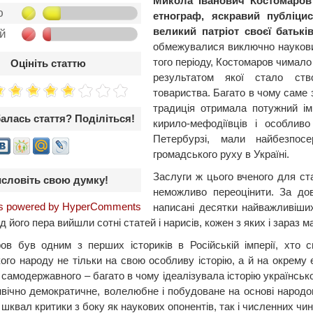
Микола Іванович Костомаров 
ю
етнограф, яскравий публіцис
великий патріот своєї батькі
ой
обмежувалися виключно науков
того періоду, Костомаров чимало 
Оцініть статтю
результатом якої стало ство
товариства. Багато в чому саме 
традиція отримала потужний ім
алась стаття? Поділіться!
кирило-мефодіївців і особлив
Петербурзі, мали найбезпос
громадського руху в Україні.
Заслуги ж цього вченого для ста
словіть свою думку!
неможливо переоцінити. За дов
 powered by HyperComments
написані десятки найважливіших
під його пера вийшли сотні статей і нарисів, кожен з яких і зараз 
ов був одним з перших істориків в Російській імперії, хто 
кого народу не тільки на свою особливу історію, а й на окрему 
і самодержавного – багато в чому ідеалізувала історію українсь
нвічно демократичне, волелюбне і побудоване на основі народо
шквал критики з боку як наукових опонентів, так і численних чин