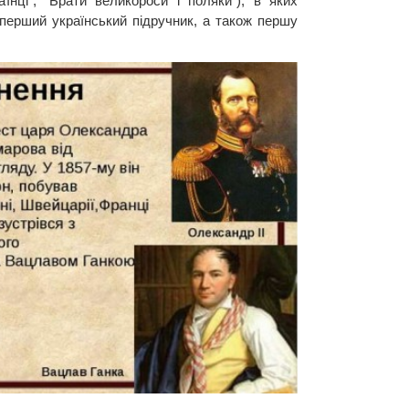
їнці", "Брати великороси і поляки"), в яких
 перший український підручник, а також першу