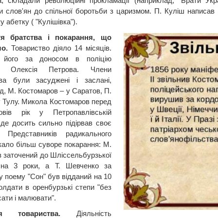
, складали революційні прокламації (наприклад, "Брати Укра
и слов'ян до спільної боротьби з царизмом. П. Куліш написав
у абетку ( "Кулішівка").
тя братства і покарання, що
о.
Товариство діяло 14 місяців.
 його за доносом в поліцію
та Олексія Петрова. Члени
тва були засуджені і заслані,
д, М. Костомаров – у Саратов, П.
у Тулу. Микола Костомаров перед
вів рік у Петропавлівській
 де досить сильно підірвав своє
я. Представників радикального
кало більш суворе покарання: М.
в заточений до Шліссельбурзької
 на 3 роки, а Т. Шевченко за
у поему "Сон" був відданий на 10
солдати в оренбурзькі степи "без
ати і малювати".
ня товариства.
Діяльність