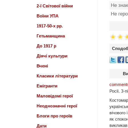
Не зна
2-ї Світової війни
Не гер
Воїни УПА
1917-50-х рр.
Гетьманщина
До 1917 р
Сподоб
Діячі культури
Вчені
Ви
Класики літератури
comments
Емігранти
Росії. З-
Маловідомі герої
Костомар
Неоднозначні герої
українсь
вічового 
Блоги про героїв
як споко
викликав 
Дати