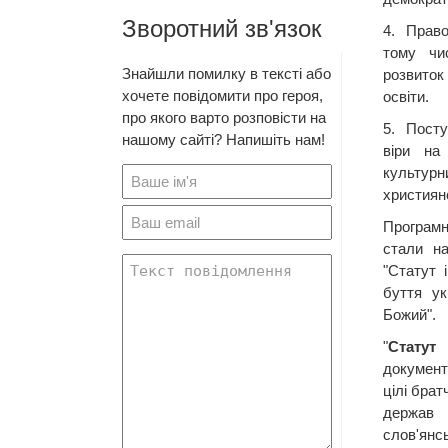
Зворотний зв'язок
4. Право
тому чис
Знайшли помилку в тексті або
розвиток
хочете повідомити про героя,
освіти.
про якого варто розповісти на
5. Пост
нашому сайті? Напишіть нам!
віри на
культурни
християн
Програм
стали н
"Статут 
буття ук
Божий".
"
Статут
документ
цілі брат
держав
слов'янсь