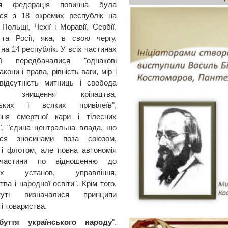
ня федерація повинна була
ися з 18 окремих республік на
 Польщі, Чехії і Моравії, Сербії,
 та Росії, яка, в свою чергу,
на 14 республік. У всіх частинах
ії передбачалися "однакові
акони і права, рівність ваги, мір і
відсутність митниць і свобода
лі", знищення кріпацтва,
ських і всяких привілеїв",
ання смертної кари і тілесних
", "єдина центральна влада, що
ься зносинами поза союзом,
 і флотом, але повна автономія
 частини по відношенню до
шніх установ, управління,
ва і народної освіти". Крім того,
уті визначалися принципи
і товариства.
буття українського народу
".