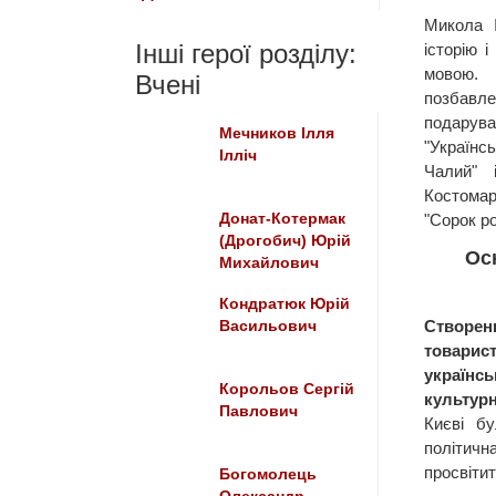
Микола І
Інші герої розділу:
історію 
мовою. 
Вчені
позбав
подарува
Мечников Ілля
"Українсь
Ілліч
Чалий" 
Костомар
Донат-Котермак
"Сорок рок
(Дрогобич) Юрій
Ос
Михайлович
Кондратюк Юрій
Створе
Васильович
товарис
украї
Корольов Сергій
культур
Павлович
Києві б
політичн
просвітит
Богомолець