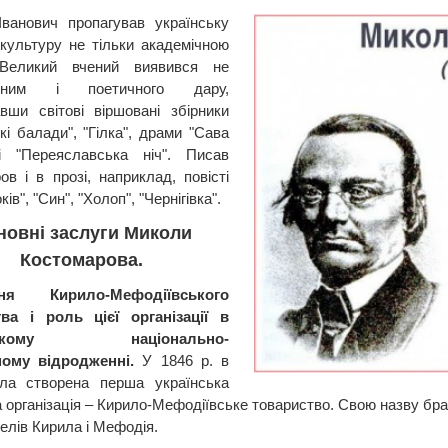
ванович пропагував українську
і культуру не тільки академічною
Великий вчений виявився не
леним і поетичного дару,
вши світові віршовані збірники
кі балади", "Гілка", драми "Сава
і "Переяславська ніч". Писав
ов і в прозі, наприклад, повісті
ів", "Син", "Холоп", "Чернігівка".
новні заслуги Миколи
Костомарова.
ння Кирило-Мефодіївського
тва і роль цієї організації в
нському національно-
ному відродженні.
У 1846 р. в
ула створена перша українська
а організація – Кирило-Мефодіївське товариство. Свою назву бр
елів Кирила і Мефодія.