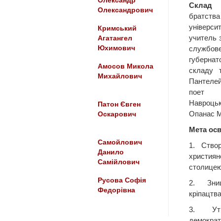
Олександр
Склад с
Олександрович
братств
універ
Кримський
учитель 
Агатангел
Юхимович
службо
губерна
Амосов Микола
складу 
Михайлович
Пантеле
поет 
Навроць
Патон Євген
Опанас М
Оскарович
Мета осв
Самойлович
1. Ство
Данило
християн
Самійлович
столицею 
Русова Софія
2. Зни
Федорівна
кріпацтва 
3. Утв
демократ