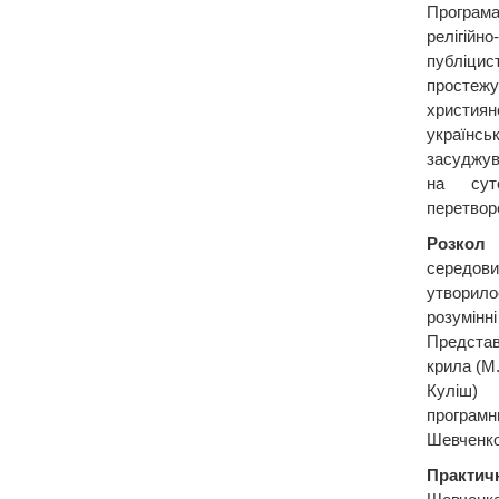
Програм
релігій
публіцис
просте
христи
українсь
засуджув
на сут
перетвор
Розкол 
середо
утворило
розумі
Предста
крила (М.
Куліш)
програмн
Шевченко)
Практич