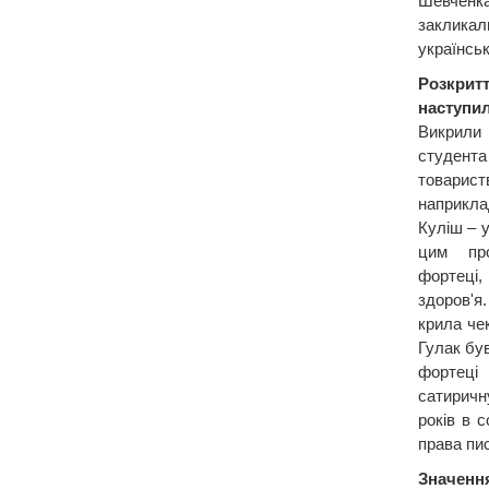
Шевченка
закликал
українськ
Розкрит
наступил
Викрили
студен
товарис
наприкла
Куліш – 
цим про
фортеці,
здоров'
крила че
Гулак бу
фортеці
сатиричн
років в 
права пис
Значен