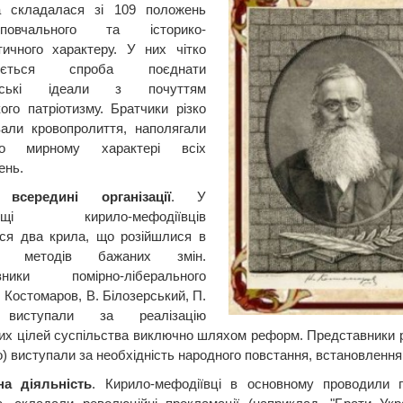
а складалася зі 109 положень
но-повчального та історико-
тичного характеру. У них чітко
жується спроба поєднати
янські ідеали з почуттям
кого патріотизму. Братчики різко
али кровопролиття, наполягали
о мирному характері всіх
ень.
всередині організації
. У
вищі кирило-мефодіївців
ся два крила, що розійшлися в
нні методів бажаних змін.
вники помірно-ліберального
 Костомаров, В. Білозерський, П.
 виступали за реалізацію
их цілей суспільства виключно шляхом реформ. Представники р
 виступали за необхідність народного повстання, встановлення р
на діяльність
. Кирило-мефодіївці в основному проводили 