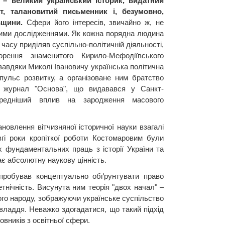
– великий український історик, видатний
т, талановитий письменник і, безумовно,
вщини.
Сфери його інтересів, звичайно ж, не
ими дослідженнями. Як кожна порядна людина
часу приділяв суспільно-політичній діяльності,
рення знаменитого Кирило-Мефодіївського
завдяки Миколі Івановичу українська політична
пульс розвитку, а організоване ним братство
о журнал "Основа", що видавався у Санкт-
ередніший вплив на зародження масового
новлення вітчизняної історичної науки взагалі
гі роки кропіткої роботи Костомаровим були
 фундаментальних праць з історії України та
має абсолютну наукову цінність.
спробував концептуально обґрунтувати право
етнічність. Висунута ним теорія "двох начал" –
кого народу, зображуючи українське суспільство
владдя. Неважко здогадатися, що такий підхід
овників з освітньої сфери.