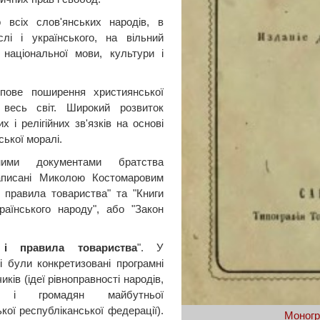
 всіх слов'янських народів, в
лі і українського, на вільний
 національної мови, культури і
упове поширення християнської
 весь світ. Широкий розвиток
х і релігійних зв'язків на основі
ської моралі.
ними документами братства
аписані Миколою Костомаровим
і правила товариства" та "Книги
раїнського народу", або "Закон
 і правила товариства
". У
і були конкретизовані програмні
чиків (ідеї рівноправності народів,
 і громадян майбутньої
кої республіканської федерації).
Моногр