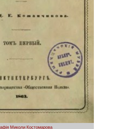
афія Миколи Костомарова