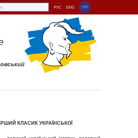
УКР
РУС
ENG
е
совський
РШИЙ КЛАСИК УКРАЇНСЬКОЇ