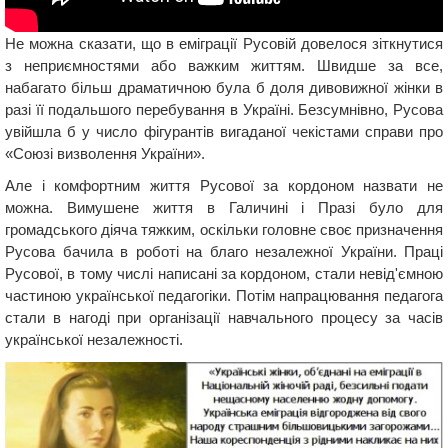
Не можна сказати, що в еміграції Русовій довелося зіткнутися
з неприємностями або важким життям. Швидше за все,
набагато більш драматичною була б доля дивовижної жінки в
разі її подальшого перебування в Україні. Безсумнівно, Русова
увійшла б у число фігурантів вигаданої чекістами справи про
«Союзі визволення України».
Але і комфортним життя Русової за кордоном назвати не
можна. Вимушене життя в Галичині і Празі було для
громадського діяча тяжким, оскільки головне своє призначення
Русова бачила в роботі на благо незалежної України. Праці
Русової, в тому числі написані за кордоном, стали невід'ємною
частиною української педагогіки. Потім напрацювання педагога
стали в нагоді при організації навчального процесу за часів
української незалежності.