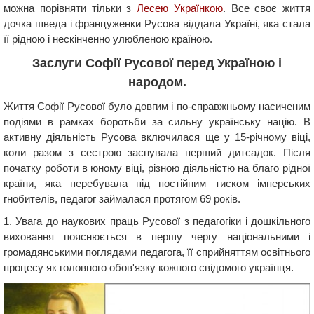
можна порівняти тільки з
Лесею Українкою
. Все своє життя
дочка шведа і француженки Русова віддала Україні, яка стала
її рідною і нескінченно улюбленою країною.
Заслуги Софії Русової перед Україною і
народом.
Життя Софії Русової було довгим і по-справжньому насиченим
подіями в рамках боротьби за сильну українську націю. В
активну діяльність Русова включилася ще у 15-річному віці,
коли разом з сестрою заснувала перший дитсадок. Після
початку роботи в юному віці, різною діяльністю на благо рідної
країни, яка перебувала під постійним тиском імперських
гнобителів, педагог займалася протягом 69 років.
1. Увага до наукових праць Русової з педагогіки і дошкільного
виховання пояснюється в першу чергу національними і
громадянськими поглядами педагога, її сприйняттям освітнього
процесу як головного обов'язку кожного свідомого українця.