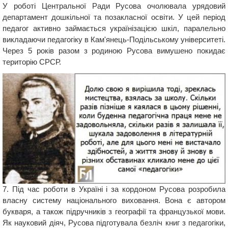
У роботі Центральної Ради Русова очолювала урядовий
департамент дошкільної та позакласної освіти. У цей період
педагог активно займається українізацією шкіл, паралельно
викладаючи педагогіку в Кам'янець-Подільському університеті.
Через 5 років разом з родиною Русова вимушено покидає
територію СРСР.
7. Під час роботи в Україні і за кордоном Русова розробила
власну систему національного виховання. Вона є автором
букваря, а також підручників з географії та французької мови.
Як науковий діяч, Русова підготувала безліч книг з педагогіки,