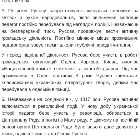
конструкціях.
У 25 років Русову заарештовують імперські силовики за
зв'язок з рухом народовольців, після звільнення молодий
педагог постійно перебувала під наглядом поліції. Незважаючи
на безперервний тиск, Русова продовжує вести активну
громадську діяльність. Постійно міняючи місце проживання,
педагог організовує таємні школи і публічні народні читання.
У період підпільної діяльності Русова бере участь в роботі
громадських організацій Одеси, Харкова, Києва, очолює
«Національний комітет вчителів» та інші об'єднання. Під час
проживання в Одесі протягом 4 років Русова займалася
класифікацією українських літературних творів, деякий час
перебувала в одеській в'язниці.
6. Незважаючи на солідний вік, у 1917 році Русова активно
включається в революційні події. У нову добу української
історії педагог бере участь у революції, обирається в
Центральну Раду, а потім і в Малу раду. У діючому на постійній
основі органі Центральної Ради було всього двоє депутатів-
жінок, однією з них стала Софія Русова.