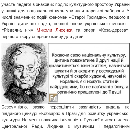
участь педагог в знакових подіях культурного простору України
у важкі для національної культури часи царської заборони. У
числі знаменних подій феномен «Старої Громади», першого в
Україні дитячого садка, першої опери українською мовою -
«Різдвяна ніч»
Миколи Лисенка
та опери «Коза-дереза»,
першого твору оперного жанру для дітей.
Безсумнівно, важко переоцінити важливість видань не
підданого цензурі «Кобзаря» в Празі для розвитку української
культури. Не менш важлива і діяльність Русової в якості члена
Центральної Ради. Людина з музичним і педагогічним