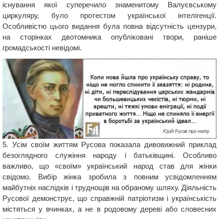
існування якої суперечило знаменитому Валуєвському
циркуляру, було протестом української інтелігенції.
Особливістю цього видання була повна відсутність цензури,
на сторінках двотомника опубліковані твори, раніше
громадськості невідомі.
5. Усім своїм життям Русова показала дивовижний приклад
безоглядного служіння народу і батьківщині. Особливо
важливо, що «своїм» український народ став для жінки
свідомо. Вибір жінка зробила з повним усвідомленням
майбутніх наслідків і труднощів на обраному шляху. Діяльність
Русової демонструє, що справжній патріотизм і українськість
містяться у вчинках, а не в родовому дереві або словесних