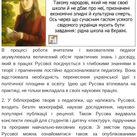
В процесі роботи вчителем і вихователем педагог
акумулювала величезний обсяг практичних знань і досвіду,
який в працях Русової поєднується з глибокими знаннями в
теорії і прагненням постійно вдосконалювати педагогіку. Вона
відстоювала необхідність перенесення української ідеї з
політичної площини в освіту. Ідею цю Русова втілювала на
практиці, не тільки викладала в своїх наукових працях.
2. У бібліографію творів з педагогіки, що належать Русової,
входить безліч монографій, наукові дослідження, науково-
популярні публікації і рецензії. Також Русова видавала
конспекти лекцій для студентів і дитячу «лектуру», підручники
та програми навчально-виховних курсів. Зі змістом праць
Русової можна ознайомитися також за опублікованими