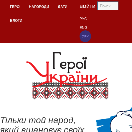
ВОЙТИ
ГЕРОЇ
НАГОРОДИ
ДАТИ
РУС
БЛОГИ
ENG
УКР
Тільки той народ,
який вшановує своїх