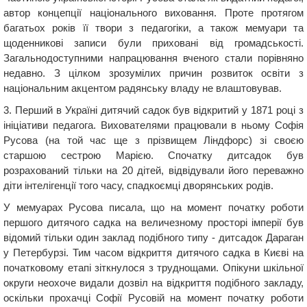
автор концепції національного виховання. Проте протягом
багатьох років її твори з педагогіки, а також мемуари та
щоденникові записи були приховані від громадськості.
Загальнодоступними напрацювання вченого стали порівняно
недавно. З цілком зрозумілих причин розвиток освіти з
національним акцентом радянську владу не влаштовував.
3. Перший в Україні дитячий садок був відкритий у 1871 році з
ініціативи педагога. Вихователями працювали в ньому Софія
Русова (на той час ще з прізвищем Ліндфорс) зі своєю
старшою сестрою Марією. Спочатку дитсадок був
розрахований тільки на 20 дітей, відвідували його переважно
діти інтелігенції того часу, спадкоємці дворянських родів.
У мемуарах Русова писала, що на момент початку роботи
першого дитячого садка на величезному просторі імперії був
відомий тільки один заклад подібного типу - дитсадок Дараган
у Петербурзі. Тим часом відкриття дитячого садка в Києві на
початковому етапі зіткнулося з труднощами. Опікуни шкільної
округи неохоче видали дозвіл на відкриття подібного закладу,
оскільки прохачці Софії Русовій на момент початку роботи