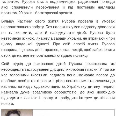
талантом, Русова стала подвижницею, радикальні погляди
якої спричинили перебування її під постійним наглядом
протягом 20 років і багаторазові арешти.
Більшу частину свого життя Русова провела в умовах
невлаштованого побуту. Без належних умов педагогу довелося
не тільки жити, але й народжувати дітей. Русова була
невтомною жінкою, яка жила заради України, не втрачаючи при
цьому людської гідності. Про свій спосіб життя Русова
говорила, що весь день працює, читає лекції, щоб забезпечити
своїх дітей, але вечора повністю віддає політиці.
Свій підхід до виховання дітей Русова пояснювала як
необхідність застосування дисципліни любові і ласки. У той же
час головними якостями педагога вона називала повагу до
свободи особистості разом з різко негативним ставленням до
насильства над людською гідністю. Українську дитину педагог
називала дуже вразливою особистістю, до якої необхідно
підходити з ласкою і прагнути пробудити інтерес до пізнання
нового.