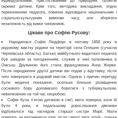
індивідуальними, пристосованими до природних талантів
окремої дитини. Крім того, методика викладання, згідно
переконанням педагога, повинна відповідати національним і
соціально-культурним вимогам часу, але зберігати
незалежність від вимог чиновників.
Цікаве про Софію Русову:
Народилася Софія Ліндфорс в лютому 1856 року в
родовому маєтку родини на території села Олешня (сучасна
Чернігівська область). Батько майбутнього видатного педагога
був шведом за походженням, служив в чині полковника в
Омську. Дружиною його стала француженка Анна Жерве.
Після народження другої дитини він подав у відставку, після
чого повернувся в родовий маєток. Однією з причин переїзду
були медичні показання, оскільки близьке розміщення
соснового бору допомагало боротися з туберкульозом,
невиліковною на той час хворобою;
Софія була п'ятою дитиною в сім'ї, мати померла, коли їй
було 4 роки, в подальшому дорослішання дівчинки
відбувалося під наглядом старшої сестри Марії. Мати
померла, не витримавши горя, після смерті двох дітей - доньки