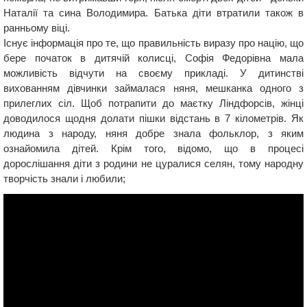
Наталії та сина Володимира. Батька діти втратили також в
ранньому віці.
Існує інформація про те, що правильність виразу про націю, що
бере початок в дитячій колисці, Софія Федорівна мала
можливість відчути на своєму прикладі. У дитинстві
вихованням дівчинки займалася няня, мешканка одного з
прилеглих сіл. Щоб потрапити до маєтку Ліндфорсів, жінці
доводилося щодня долати пішки відстань в 7 кілометрів. Як
людина з народу, няня добре знала фольклор, з яким
ознайомила дітей. Крім того, відомо, що в процесі
дорослішання діти з родини не цуралися селян, тому народну
творчість знали і любили;