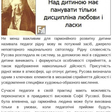
Не менш важливим для гармонійного розвитку дитини
називала педагог рідну мову як потужний засіб, джерело
неповторного національного світогляду. Рідну словесність
Русова розглядала як систему, за допомогою якої в свідомості
дитини виникають і формуються особливості сприйняття, а
також відображення навколишньої дійсності. Присутність
рідної мови в атмосфері, що оточує дитину, Русова визначала
одним з ключових елементів в механізмі сприйняття дійсності і
усвідомлення специфіки художньо-образного мислення.
Сучасні педагоги в своїй практиці мають можливість
переконатися в правдивості висновків Софії Русової. Вона
була впевнена, що гармонійна людина може бути вихована
тільки в умовах, коли педагогічні прийоми будуть