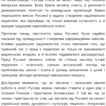
імперська машина. Вона брала активну участь в діяльності
демократичних політсил та громадських організацій. Важко
переоцінити внесок Русової в задачу створення національної
педагогіки, яка відповідає не тільки вимогам сучасності, а й
кращим традиціям європейської освіти.
Протягом понад півстоліття праці Русової були надійно
заховані від громадськості створеним інформаційним завісою.
Клеймо української націоналістки стало причиною того, що
тривалий час її праці з педагогіки не тільки не визнавалися
радянською владою, а й всіляко піддавалися дискредитації.
Праці Русової являють собою не стільки частину історії
педагогіки і психології, скільки актуальний погляд на
проблематику школи і освіти в цілому, визначення її цілей і
принципів, методів організації навчального процесу.
Дослідники вважають, що за обсягом і загальним рівнем
роботи в освіті Русову можна сміливо ставити в один ряд з
Оленою Пчілкою і Христиною Алчевською. У той же час за
силою і пристрасністю слів, що звучали від Русової на захист
української мови, духовності і культури, педагога і літератора