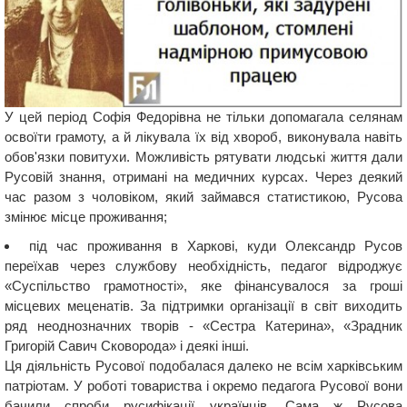
У цей період Софія Федорівна не тільки допомагала селянам
освоїти грамоту, а й лікувала їх від хвороб, виконувала навіть
обов'язки повитухи. Можливість рятувати людські життя дали
Русовій знання, отримані на медичних курсах. Через деякий
час разом з чоловіком, який займався статистикою, Русова
змінює місце проживання;
під час проживання в Харкові, куди Олександр Русов
переїхав через службову необхідність, педагог відроджує
«Суспільство грамотності», яке фінансувалося за гроші
місцевих меценатів. За підтримки організації в світ виходить
ряд неоднозначних творів - «Сестра Катерина», «Зрадник
Григорій Савич Сковорода» і деякі інші.
Ця діяльність Русової подобалася далеко не всім харківським
патріотам. У роботі товариства і окремо педагога Русової вони
бачили спроби русифікації українців. Сама ж Русова