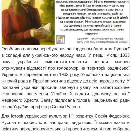
Особливо важким перебування за кордоном було для Русової
в складні для українського народу часи. У перші місяці 1933
року українські емігранти-інтелігенти почали масово
отримувати відомості про голодомор на території радянської
України. В середині лютого 1933 року Українська національна
жіночий рада в Празі випустила відозву до всіх народів світу. У
посланні українки просили звернути увагу на катастрофічне
становище населення України й надати допомогу по лінії
Червоного Хреста. Заяву підписала голова Національної ради
жінок України, професор Софія Русова.
Для історії української культури і її розвитку Софія Федорівна
Русова є особистістю насправді видатною. Її можна назвати
воістину народною вчителькою і просвітителем. Активно брала