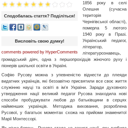
1856 року в селі
Олешня (сучасна
територія
Сподобалась стаття? Поділіться!
Чернігівської області),
померла 5 лютого
1940 року в Празі.
Український педагог,
Висловіть свою думку!
літератор,
comments powered by HyperComments
літературознавець,
громадський діяч, одна з першопрохідців жіночого руху і
піонерів шкільної освіти в Україні.
Софію Русову можна з упевненістю віднести до плеяди
видатних українців, які беззавітно присвятили все своє життя
служінню науці та освіті в ім'я України. Заради духовного
утвердження нації великий педагог Русова знаходила нові
способи пробуджувати любов до батьківщини в серцях
найменших українців. Методика виховання, розроблена
Русової, у багатьох моментах схожа на прийоми знаменитої
Марії Монтессорі.
Як жінка-борець, Русова стала на захист нації, яку гнобила