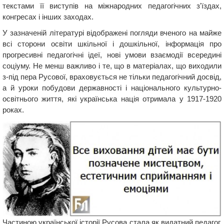
текстами її виступів на міжнародних педагогічних з'їздах,
конгресах і інших заходах.
У зазначеній літературі відображені погляди вченого на майже
всі сторони освіти шкільної і дошкільної, інформація про
прогресивні педагогічні ідеї, нові умови взаємодії всередині
соціуму. Не менш важливо і те, що в матеріалах, що виходили
з-під пера Русової, враховується не тільки педагогічний досвід,
а й уроки побудови державності і національного культурно-
освітнього життя, які українська нація отримала у 1917-1920
роках.
Частиною української історії Русова стала як видатний педагог,