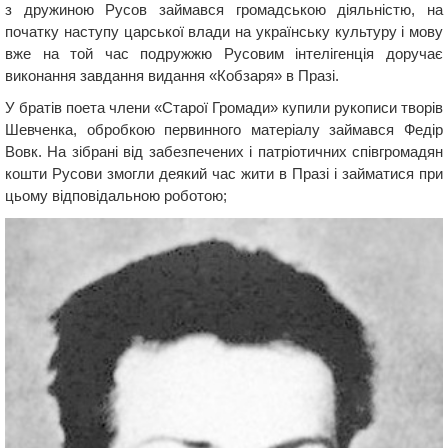
з дружиною Русов займався громадською діяльністю, на
початку наступу царської влади на українську культуру і мову
вже на той час подружжю Русовим інтелігенція доручає
виконання завдання видання «Кобзаря» в Празі.
У братів поета члени «Старої Громади» купили рукописи творів
Шевченка, обробкою первинного матеріалу займався Федір
Вовк. На зібрані від забезпечених і патріотичних співгромадян
кошти Русови змогли деякий час жити в Празі і займатися при
цьому відповідальною роботою;