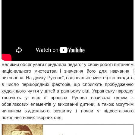
Великий обсяг уваги приділяла педагог у своїй роботі питанням
національного мистецтва і значення його для навчання і
виховання. На думку Русової, національне мистецтво входить
в число першорядних факторів, що сприяють пробудженню
художнього чуття у дітей в ранньому віці. Українську народну
творчість у всіх її проявах Русова називала одним з
обов'язкових елементів у вихованні дитини, а також могутнім
чинником художнього розвитку і появи у підростаючого
покоління нових творчих сил.