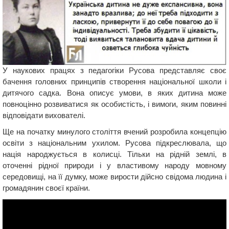
У наукових працях з педагогіки Русова представляє своє
бачення головних принципів створення національної школи і
дитячого садка. Вона описує умови, в яких дитина може
повноцінно розвиватися як особистість, і вимоги, яким повинні
відповідати вихователі.
Ще на початку минулого століття вчений розробила концепцію
освіти з національним ухилом. Русова підкреслювала, що
нація народжується в колисці. Тільки на рідній землі, в
оточенні рідної природи і у властивому народу мовному
середовищі, на її думку, може вирости дійсно свідома людина і
громадянин своєї країни.