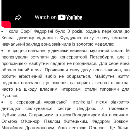
коли Софії Федорівні було 9 років, родина переїхала до
Києва, дівчинку віддали в Фундуклеєвську жіночу гімназію,
навчальний заклад вона закінчила із золотою медаллю;
в процесі навчання у дівчинки виявився музичний талант. Їй
пропонували вступати до консерваторії Петербурга, але з
пропозицією майбутній педагог не погодилася. Для себе вона
обрала інший шлях. Проявивши силу духу, вона заявила, що
робити егоїстичний вибір не збирається. Майбутнє життя
педагога показало, що рішення на користь всього людства,
часто на шкоду власним інтересам, стали типовими для
Русової;
в середовищі української інтелігенції після відкриття
дитсадка спілкувалися сестри Ліндфорс з Лисенком,
Чубинським, Старицьким, а також Володимиром Антоновичем,
Ольгою О'Коннор, Павлом Житецьким, Федором Вовком,
Михайлом Драгомановим, його сестрою Ольгою. Ще більш