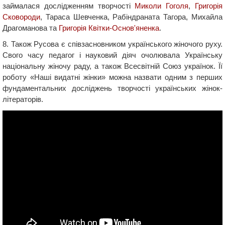
займалася дослідженням творчості
Миколи Гоголя
,
Григорія
Сковороди
, Тараса Шевченка, Рабіндраната Тагора, Михайла
Драгоманова та
Григорія Квітки-Основ'яненка
.
8. Також Русова є співзасновником українського жіночого руху.
Свого часу педагог і науковий діяч очолювала Українську
національну жіночу раду, а також Всесвітній Союз українок. Її
роботу «Наші видатні жінки» можна назвати одним з перших
фундаментальних досліджень творчості українських жінок-
літераторів.