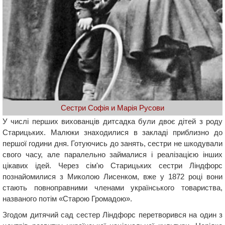
Сестри Софія и Марія Русови
У числі перших вихованців дитсадка були двоє дітей з роду
Старицьких. Малюки знаходилися в закладі приблизно до
першої години дня. Готуючись до занять, сестри не шкодували
свого часу, але паралельно займалися і реалізацією інших
цікавих ідей. Через сім'ю Старицьких сестри Ліндфорс
познайомилися з Миколою Лисенком, вже у 1872 році вони
стають повноправними членами українського товариства,
названого потім «Старою Громадою».
Згодом дитячий сад сестер Ліндфорс перетворився на один з