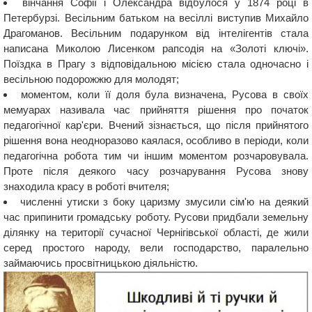
вінчання Софії і Олександра відбулося у 1874 році в
Петербурзі. Весільним батьком на весіллі виступив Михайло
Драгоманов. Весільним подарунком від інтелігентів стала
написана Миколою Лисенком рапсодія на «Золоті ключі».
Поїздка в Прагу з відповідальною місією стала одночасно і
весільною подорожжю для молодят;
моментом, коли її доля була визначена, Русова в своїх
мемуарах називала час прийняття рішення про початок
педагогічної кар'єри. Вчений зізнається, що після прийнятого
рішення вона неодноразово каялася, особливо в періоди, коли
педагогічна робота тим чи іншим моментом розчаровувала.
Проте після деякого часу розчарування Русова знову
знаходила красу в роботі вчителя;
численні утиски з боку царизму змусили сім'ю на деякий
час припинити громадську роботу. Русови придбали земельну
ділянку на території сучасної Чернігівської області, де жили
серед простого народу, вели господарство, паралельно
займаючись просвітницькою діяльністю.