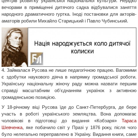
центрів розвитку української національної культури. Нерідко
вечорами в приміщенні дитячого садка відбувалися заняття
народного драматичного гуртка. Іноді постановки для акторів-
аматорів робили Михайло Старицький і Павло Чубинський.
4. Займалася Русова не лише педагогічною працею. Вагомими
є здобутки наукового діяча в напрямку громадської роботи.
Українську національну жіночу раду можна назвати першим
справді масштабним об'єднанням українок з активною
громадянською позицією.
У 18-річному віці Русова їде до Санкт-Петербурга, де бере
участь в роботі українського земляцтва. Вона допомагає
чоловікові в підготовці до видання «Кобзаря»
Тараса
Шевченка
, яке побачило світ у Празі у 1876 року, після чого
було нелегально переправлено в Україну. Видання книги, саме