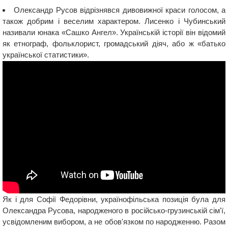
Олександр Русов відрізнявся дивовижної краси голосом, а
також добрим і веселим характером. Лисенко і Чубинський
називали юнака «Сашко Ангел». Українській історії він відомий
як етнограф, фольклорист, громадський діяч, або ж «батько
української статистики».
Як і для Софії Федорівни, українофільська позиція була для
Олександра Русова, народженого в російсько-грузинській сім'ї,
усвідомленим вибором, а не обов'язком по народженню. Разом