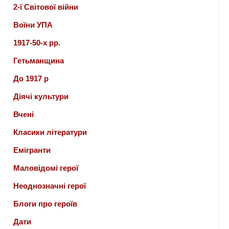
2-ї Світової війни
Воїни УПА
1917-50-х рр.
Гетьманщина
До 1917 р
Діячі культури
Вчені
Класики літератури
Емігранти
Маловідомі герої
Неоднозначні герої
Блоги про героїв
Дати