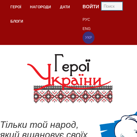
ВОЙТИ
ГЕРОЇ
НАГОРОДИ
ДАТИ
РУС
БЛОГИ
ENG
УКР
Тільки той народ,
який вшановує своїх