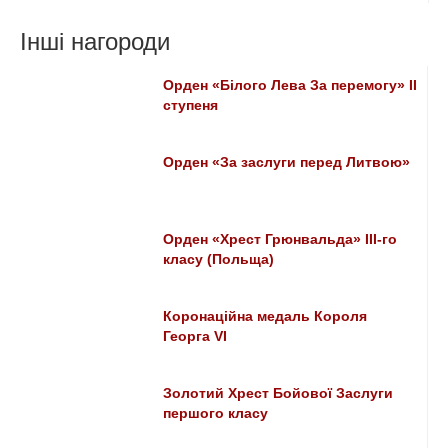
Інші нагороди
Орден «Білого Лева За перемогу» ІІ
ступеня
Орден «За заслуги перед Литвою»
Орден «Хрест Грюнвальда» III-го
класу (Польща)
Коронаційна медаль Короля
Георга VI
Золотий Хрест Бойової Заслуги
першого класу