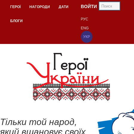
ВОЙТИ
ГЕРОЇ
НАГОРОДИ
ДАТИ
РУС
БЛОГИ
ENG
УКР
Тільки той народ,
який вшановує своїх