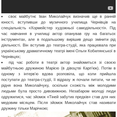
своє майбутнє Іван Миколайчук визначив ще в ранній
юності, вступивши до музичного училища Чернівців на
спеціальність «Хормейстер художньої самодіяльності». Під
час навчання в училищі актор опанував гру на багатьох
інструментах, але в подальшому вирішив дещо змінити рід
діяльності. Він вступив до театра-студії, яка працювала при
українському драматичному театрі імені Ольги Кобилянської в
Чернівцях;
під час роботи в театрі актор знайомиться зі своєю
майбутньою дружиною Марією (в дівоцтві Карп’юк). Потім в
одному з інтерв'ю вдова розповіла, що коли прийшла
поступати до театра-студії, її відразу ж почали питати, чи не
рідня вона Миколайчуку, оскільки схожість між молодими
людьми була просто дивовижною. Незабаром молоді люди
одружилися, час зйомок «Тіней забутих предків» став для них
медовим місяцем. Після зйомок Миколайчук став називати
дружину тільки Марічкою;