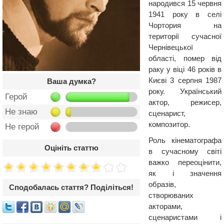
народився 15 червня
1941 року в селі
Чортория на
території сучасної
Чернівецької
області, помер від
раку у віці 46 років в
Києві 3 серпня 1987
Ваша думка?
року. Український
Герой
актор, режисер,
Не знаю
сценарист,
композитор.
Не герой
Роль кінематографа
Оцініть статтю
в сучасному світі
важко переоцінити,
як і значення
образів,
Сподобалась стаття? Поділіться!
створюваних
акторами,
сценаристами і