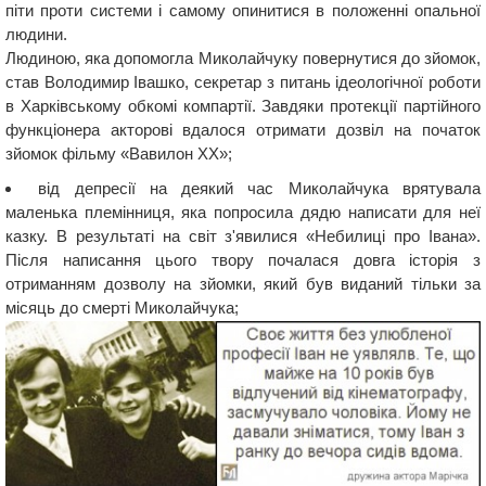
піти проти системи і самому опинитися в положенні опальної
людини.
Людиною, яка допомогла Миколайчуку повернутися до зйомок,
став Володимир Івашко, секретар з питань ідеологічної роботи
в Харківському обкомі компартії. Завдяки протекції партійного
функціонера акторові вдалося отримати дозвіл на початок
зйомок фільму «Вавилон ХХ»;
від депресії на деякий час Миколайчука врятувала
маленька племінниця, яка попросила дядю написати для неї
казку. В результаті на світ з'явилися «Небилиці про Івана».
Після написання цього твору почалася довга історія з
отриманням дозволу на зйомки, який був виданий тільки за
місяць до смерті Миколайчука;