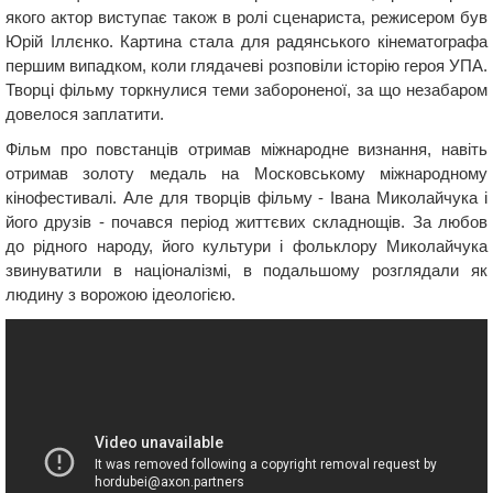
якого актор виступає також в ролі сценариста, режисером був
Юрій Іллєнко. Картина стала для радянського кінематографа
першим випадком, коли глядачеві розповіли історію героя УПА.
Творці фільму торкнулися теми забороненої, за що незабаром
довелося заплатити.
Фільм про повстанців отримав міжнародне визнання, навіть
отримав золоту медаль на Московському міжнародному
кінофестивалі. Але для творців фільму - Івана Миколайчука і
його друзів - почався період життєвих складнощів. За любов
до рідного народу, його культури і фольклору Миколайчука
звинуватили в націоналізмі, в подальшому розглядали як
людину з ворожою ідеологією.