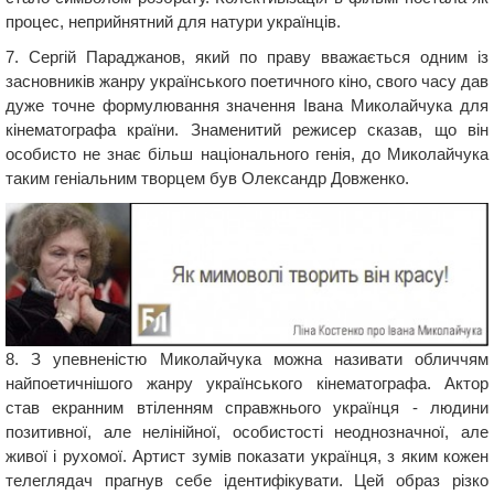
процес, неприйнятний для натури українців.
7. Сергій Параджанов, який по праву вважається одним із
засновників жанру українського поетичного кіно, свого часу дав
дуже точне формулювання значення Івана Миколайчука для
кінематографа країни. Знаменитий режисер сказав, що він
особисто не знає більш національного генія, до Миколайчука
таким геніальним творцем був Олександр Довженко.
8. З упевненістю Миколайчука можна називати обличчям
найпоетичнішого жанру українського кінематографа. Актор
став екранним втіленням справжнього українця - людини
позитивної, але нелінійної, особистості неоднозначної, але
живої і рухомої. Артист зумів показати українця, з яким кожен
телеглядач прагнув себе ідентифікувати. Цей образ різко