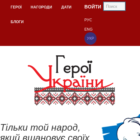
ВОЙТИ
ГЕРОЇ
НАГОРОДИ
ДАТИ
РУС
БЛОГИ
ENG
УКР
Тільки той народ,
який вшановує своїх