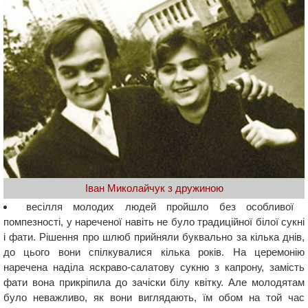
Іван Миколайчук з дружиною
весілля молодих людей пройшло без особливої ​​
помпезності, у нареченої навіть не було традиційної білої сукні
і фати. Рішення про шлюб прийняли буквально за кілька днів,
до цього вони спілкувалися кілька років. На церемонію
наречена наділа яскраво-салатову сукню з капрону, замість
фати вона прикріпила до зачіски білу квітку. Але молодятам
було неважливо, як вони виглядають, їм обом на той час