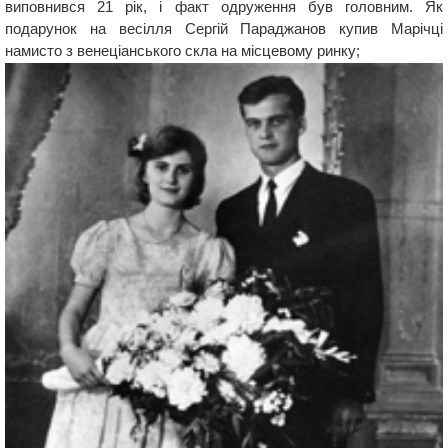
виповнився 21 рік, і факт одруження був головним. Як
подарунок на весілля Сергій Параджанов купив Марічці
намисто з венеціанського скла на місцевому ринку;