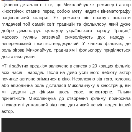
Цікавою деталлю є і те, що Миколайчук як режисер і автор
кінострічок ставив перед собою мету надати кінематографу
національний колорит. Як режисер він прагнув показати
глядачеві той самий світ традицій та фольклору, який дуже
добре демонструє культуру українського народу. Традиції
масових гулянь зазвичай символізують дух народу -
непереможний і життєстверджуючий. У кількох фільмах, де
роль зіграв Миколайчук, традиціям і фольклору приділяється
достатньо уваги.
«Тіні забутих предків» включено в список з 20 кращих фільмів
всіх часів і народів. Після на диво успішного дебюту актор
починає активно зніматися в кіно. Незалежно від того, головна
або епізодична роль дісталася Миколайчуку в кінострічці, він
міг додати до фільму щось своє, неповторне. Тільки
причетність Миколайчука до створення фільму приносила
кінокартині унікальний відтінок, дати який не міг жоден інший
актор.