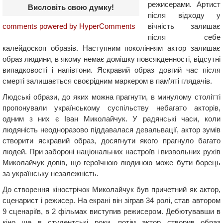
режисерами. Артист
Висловіть свою думку!
після відходу у
вічність залишає
comments powered by HyperComments
після себе
калейдоскоп образів. Наступним поколінням актор залишає
образ людини, в якому немає домішку повсякденності, відсутні
випадковості і напівтони. Яскравий образ довгий час після
смерті залишається своєрідним маркером в пам'яті глядачів.
Людські образи, до яких можна прагнути, в минулому столітті
пропонували українському суспільству небагато акторів,
одним з них є Іван Миколайчук. У радянські часи, коли
людяність неодноразово піддавалася девальвації, актор зумів
створити яскравий образ, досягнути якого прагнуло багато
людей. При забороні національних настроїв і визвольних рухів
Миколайчук довів, що героїчною людиною може бути борець
за українську незалежність.
До створення кінострічок Миколайчук був причетний як актор,
сценарист і режисер. На екрані він зіграв 34 ролі, став автором
9 сценаріїв, в 2 фільмах виступив режисером. Дебютувавши в
кіно ще в студентські роки, потім актор створив образ