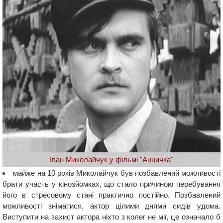
Іван Миколайчук у фільмі "Анничка"
майже на 10 років Миколайчук був позбавлений можливості
брати участь у кінозйомках, що стало причиною перебування
його в стресовому стані практично постійно. Позбавлений
можливості зніматися, актор цілими днями сидів удома.
Виступити на захист актора ніхто з колег не міг, це означало б