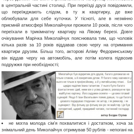
в центральній частині столиці. При переїзді друзі повідомили,
що переїжджають слідом, в ту ж квартирку, де вже
облюбували для себе куточки. У тісноті, але в незмінно
приємній атмосфері Миколайчуки прожили 10 років, після чого
переїхали в трикімнатну квартиру на Лівому березі. Довге
очікування Марічка Миколайчук пояснювала тим, що чоловік
кілька разів за 10 років віддавав свою чергу на отримання
квартири друзям. Більш того, акторові Аліму Федоринському
він віддав чергу на автомобіль, але потім колега підвозив
подружжя при необхідності;
не могла молода сім'я похвалитися і достатком, хоча за
знімальний день Миколайчук отримував 50 рублів - непогані на