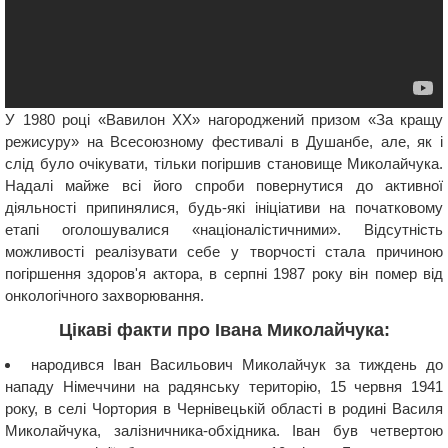
У 1980 році «Вавилон ХХ» нагороджений призом «За кращу
режисуру» на Всесоюзному фестивалі в Душанбе, але, як і
слід було очікувати, тільки погіршив становище Миколайчука.
Надалі майже всі його спроби повернутися до активної
діяльності припинялися, будь-які ініціативи на початковому
етапі оголошувалися «націоналістичними». Відсутність
можливості реалізувати себе у творчості стала причиною
погіршення здоров'я актора, в серпні 1987 року він помер від
онкологічного захворювання.
Цікаві факти про Івана Миколайчука:
народився Іван Васильович Миколайчук за тиждень до
нападу Німеччини на радянську територію, 15 червня 1941
року, в селі Чортория в Чернівецькій області в родині Василя
Миколайчука, залізничника-обхідника. Іван був четвертою