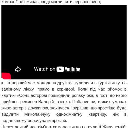
компанії не вживав, іноді могли пити червоне вино;
в перший час молоде подружжя тулилися в гуртожитку, на
залізному ліжку, прямо в коридорі. Коли під час зйомок в
картині «Сон» акторові пошкодили рогівку ока, в гості до нього
прийшов режисер Валерій Івченко. Побачивши, в яких умовах
живе актор з дружиною, жахнувся і вирішив, що простіше буде
виділити Миколайчуку однокімнатну квартиру, ніж в
подальшому оплачувати простій.
Через деякий час сім'я отримала житло на вулиці Жилянській,