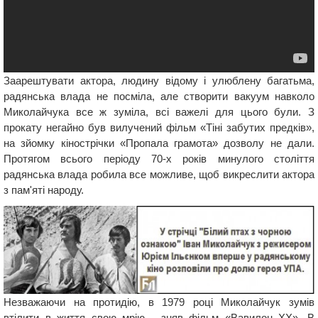
Заарештувати актора, людину відому і улюблену багатьма,
радянська влада не посміла, але створити вакуум навколо
Миколайчука все ж зуміла, всі важелі для цього були. З
прокату негайно був вилучений фільм «Тіні забутих предків»,
на зйомку кінострічки «Пропала грамота» дозволу не дали.
Протягом всього періоду 70-х років минулого століття
радянська влада робила все можливе, щоб викреслити актора
з пам'яті народу.
Незважаючи на протидію, в 1979 році Миколайчук зумів
втілити в життя свою мрію - зняв фільм «Вавилон ХХ». В