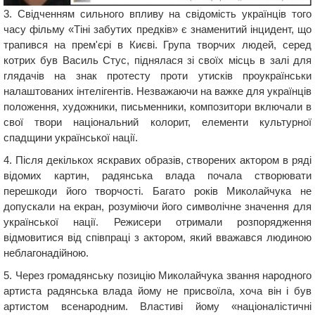
3. Свідченням сильного впливу на свідомість українців того
часу фільму «Тіні забутих предків» є знаменитий інцидент, що
трапився на прем'єрі в Києві. Група творчих людей, серед
котрих був Василь Стус, піднялася зі своїх місць в залі для
глядачів на знак протесту проти утисків проукраїнськи
налаштованих інтелігентів. Незважаючи на важке для українців
положення, художники, письменники, композитори включали в
свої твори національний колорит, елементи культурної
спадщини української нації.
4. Після декількох яскравих образів, створених актором в ряді
відомих картин, радянська влада почала створювати
перешкоди його творчості. Багато років Миколайчука не
допускали на екран, розуміючи його символічне значення для
української нації. Режисери отримали розпорядження
відмовитися від співпраці з актором, який вважався людиною
неблагонадійною.
5. Через громадянську позицію Миколайчука звання народного
артиста радянська влада йому не присвоїла, хоча він і був
артистом всенародним. Властиві йому «націоналістичні