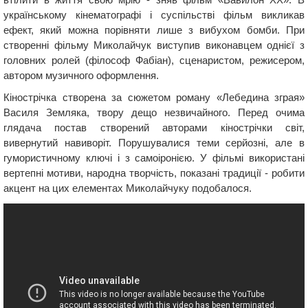
українському кінематографі і суспільстві фільм викликав
ефект, який можна порівняти лише з вибухом бомби. При
створенні фільму Миколайчук виступив виконавцем однієї з
головних ролей (філософ Фабіан), сценаристом, режисером,
автором музичного оформлення.
Кінострічка створена за сюжетом роману «Лебедина зграя»
Василя Земляка, твору дещо незвичайного. Перед очима
глядача постав створений авторами кінострічки світ,
вивернутий навиворіт. Порушувалися теми серйозні, але в
гумористичному ключі і з самоіронією. У фільмі використані
вертепні мотиви, народна творчість, показані традиції - робити
акцент на цих елементах Миколайчуку подобалося.