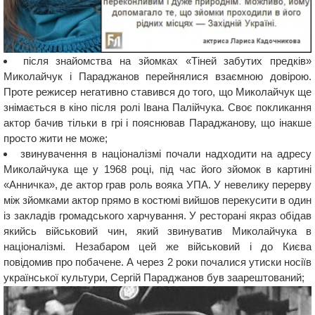
після знайомства на зйомках «Тіней забутих предків»
Миколайчук і Параджанов перейнялися взаємною довірою.
Проте режисер негативно ставився до того, що Миколайчук ще
знімається в кіно після ролі Івана Палійчука. Своє покликання
актор бачив тільки в грі і пояснював Параджанову, що інакше
просто жити не може;
звинувачення в націоналізмі почали надходити на адресу
Миколайчука ще у 1968 році, під час його зйомок в картині
«Анничка», де актор грав роль вояка УПА. У невелику перерву
між зйомками актор прямо в костюмі вийшов перекусити в один
із закладів громадського харчування. У ресторані якраз обідав
якийсь військовий чин, який звинуватив Миколайчука в
націоналізмі. Незабаром цей же військовий і до Києва
повідомив про побачене. А через 2 роки почалися утиски носіїв
української культури, Сергій Параджанов був заарештований;