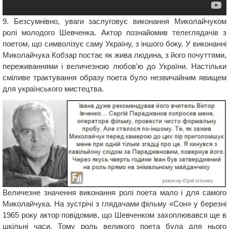
9. Безсумнівно, уваги заслуговує виконання Миколайчуком
ролі молодого Шевченка. Актор познайомив телеглядачів з
поетом, що символізує саму Україну, з іншого боку. У виконанні
Миколайчука Кобзар постає як жива людина, з його почуттями,
переживаннями і величезною любов'ю до України. Настільки
сміливе трактування образу поета було незвичайним явищем
для українського мистецтва.
Величезне значення виконання ролі поета мало і для самого
Миколайчука. На зустрічі з глядачами фільму «Сон» у березні
1965 року актор повідомив, що Шевченком захоплювався ще в
шкільні часи. Тому роль великого поета була для нього