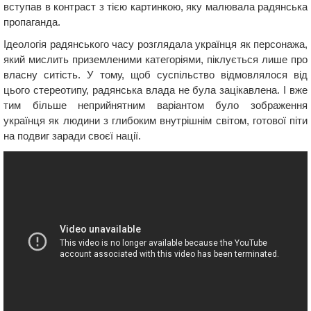
вступав в контраст з тією картинкою, яку малювала радянська
пропаганда.
Ідеологія радянського часу розглядала українця як персонажа,
який мислить приземленими категоріями, піклується лише про
власну ситість. У тому, щоб суспільство відмовлялося від
цього стереотипу, радянська влада не була зацікавлена. І вже
тим більше неприйнятним варіантом було зображення
українця як людини з глибоким внутрішнім світом, готової піти
на подвиг заради своєї нації.