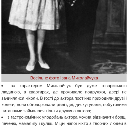
Весільне фото Івана Миколайчука
за характером Миколайчук був дуже товариською
людиною, в квартирах, де проживало подружжя, двері не
зачинялися ніколи. В гості до актора постійно приходили друзі і
колеги, вони обговорювали різні ідеї, дискутували, побутовими
питаннями займалася тільки дружина актора;
з гастрономічних уподобань актора можна відзначити борщ,
печеню, мамалигу і куліш. Міцні напої ніхто з творчих людей в