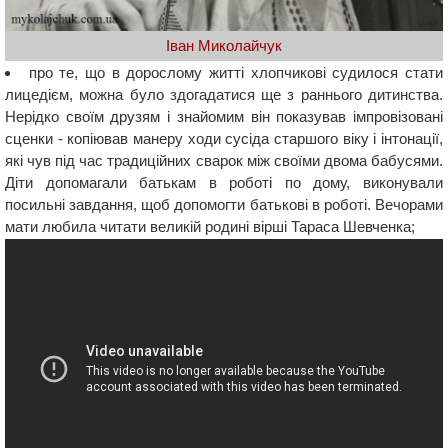
Іван Миколайчук
про те, що в дорослому житті хлопчикові судилося стати
лицедієм, можна було здогадатися ще з раннього дитинства.
Нерідко своїм друзям і знайомим він показував імпровізовані
сценки - копіював манеру ходи сусіда старшого віку і інтонації,
які чув під час традиційних сварок між своїми двома бабусями.
Діти допомагали батькам в роботі по дому, виконували
посильні завдання, щоб допомогти батькові в роботі. Вечорами
мати любила читати великій родині вірші Тараса Шевченка;