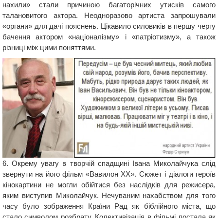
нахили» стали причиною багаторічних утисків самого
талановитого актора. Неодноразово артиста запрошували
«органи» для дачі пояснень. Цікавило силовиків в першу чергу
бачення актором «націоналізму» і «патріотизму», а також
різниці між цими поняттями.
6. Окрему увагу в творчій спадщині Івана Миколайчука слід
звернути на його фільм «Вавилон ХХ». Сюжет і діалоги героїв
кінокартини не могли обійтися без наслідків для режисера,
яким виступив Миколайчук. Нечуваним нахабством для того
часу було зображення Країни Рад як біблійного міста, що
стало символом розбрату. Колективізація в фільмі постала як