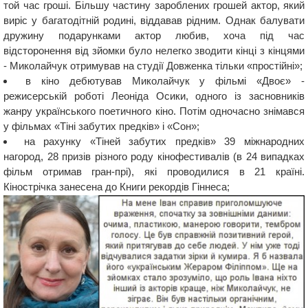
той час гроші. Більшу частину зароблених грошей актор, який
виріс у багатодітній родині, віддавав рідним. Однак балувати
дружину подарунками актор любив, хоча під час
відсторонення від зйомки було нелегко зводити кінці з кінцями
- Миколайчук отримував на студії Довженка тільки «простійні»;
в кіно дебютував Миколайчук у фільмі «Двоє» -
режисерській роботі Леоніда Осики, одного із засновників
жанру українського поетичного кіно. Потім одночасно знімався
у фільмах «Тіні забутих предків» і «Сон»;
на рахунку «Тіней забутих предків» 39 міжнародних
нагород, 28 призів різного роду кінофестивалів (в 24 випадках
фільм отримав гран-прі), які проводилися в 21 країні.
Кінострічка занесена до Книги рекордів Гіннеса;