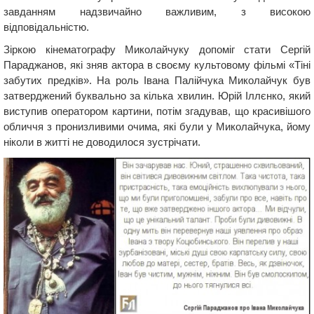
завданням надзвичайно важливим, з високою
відповідальністю.
Зіркою кінематографу Миколайчуку допоміг стати Сергій
Параджанов, які зняв актора в своєму культовому фільмі «Тіні
забутих предків». На роль Івана Палійчука Миколайчук був
затверджений буквально за кілька хвилин. Юрій Іллєнко, який
виступив оператором картини, потім згадував, що красивішого
обличчя з пронизливими очима, які були у Миколайчука, йому
ніколи в житті не доводилося зустрічати.