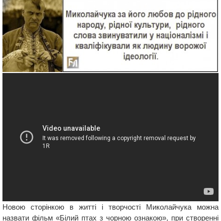
Новою сторінкою в житті і творчості Миколайчука можна
назвати фільм «Білий птах з чорною ознакою», при створенні