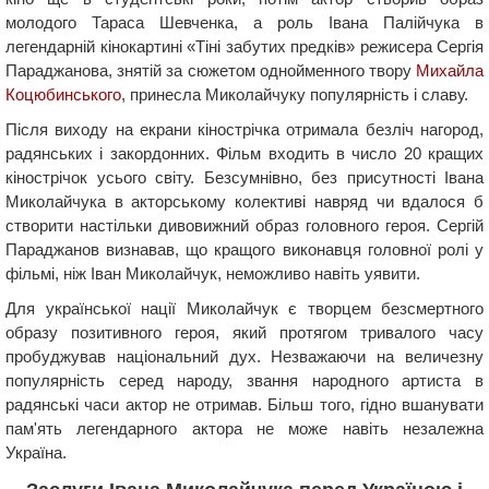
молодого Тараса Шевченка, а роль Івана Палійчука в
легендарній кінокартині «Тіні забутих предків» режисера Сергія
Параджанова, знятій за сюжетом однойменного твору
Михайла
Коцюбинського
, принесла Миколайчуку популярність і славу.
Після виходу на екрани кінострічка отримала безліч нагород,
радянських і закордонних. Фільм входить в число 20 кращих
кінострічок усього світу. Безсумнівно, без присутності Івана
Миколайчука в акторському колективі навряд чи вдалося б
створити настільки дивовижний образ головного героя. Сергій
Параджанов визнавав, що кращого виконавця головної ролі у
фільмі, ніж Іван Миколайчук, неможливо навіть уявити.
Для української нації Миколайчук є творцем безсмертного
образу позитивного героя, який протягом тривалого часу
пробуджував національний дух. Незважаючи на величезну
популярність серед народу, звання народного артиста в
радянські часи актор не отримав. Більш того, гідно вшанувати
пам'ять легендарного актора не може навіть незалежна
Україна.