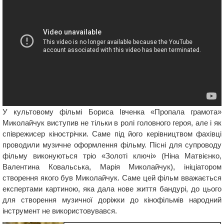
У культовому фільмі Бориса Івченка «Пропала грамота»
Миколайчук виступив не тільки в ролі головного героя, але і як
співрежисер кінострічки. Саме під його керівництвом фахівці
проводили музичне оформлення фільму. Пісні для супроводу
фільму виконуються тріо «Золоті ключі» (Ніна Матвієнко,
Валентина Ковальська, Марія Миколайчук), ініціатором
створення якого був Миколайчук. Саме цей фільм вважається
експертами картиною, яка дала нове життя бандурі, до цього
для створення музичної доріжки до кінофільмів народний
інструмент не використовувався.