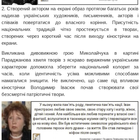
2. Створений актором на екрані образ протягом багатьох років
надихав українських художників, письменників, акторів і
співаків повертатися до власного коріння. Присутність
національних традицій чітко простежується в творах,
створених через короткий час після виходу кінострічки на
екрани.
Викликана дивовижною грою Миколайчука в картині
Параджанова хвиля творів з яскраво вираженим українським
характером допомогла зберегти національний колорит за
часів, коли ідентичність усіма можливими способами
намагалися знищити. Не виключено, що саме під впливом
кінострічки Володимир Івасюк почав створювати свої
безсмертні патріотичні твори.