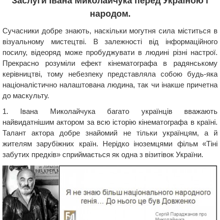
Заслуги Івана Миколайчука перед Україною і
народом.
Сучасники добре знають, наскільки могутня сила міститься в
візуальному мистецтві. В залежності від інформаційного
посилу, відеоряд може пробуджувати в людині різні настрої.
Прекрасно розуміли ефект кінематографа в радянському
керівництві, тому небезпеку представляла собою будь-яка
націоналістично налаштована людина, так чи інакше причетна
до маскульту.
1. Івана Миколайчука багато українців вважають
найвидатнішим актором за всю історію кінематографа в країні.
Талант актора добре знайомий не тільки українцям, а й
жителям зарубіжних країн. Нерідко іноземцями фільм «Тіні
забутих предків» сприймається як одна з візитівок України.