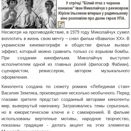
Несмотря на противодействие, в 1979 году Миколайчук сумел
воплотить в жизнь свою мечту – снял фильм «Вавилон ХХ». В
украинском кинематографе и обществе фильм вызвал
эффект, который можно сравнить только со взрывом бомбы.
При создании кинофильма Миколайчук выступил
исполнителем одной из главных ролей (философ Фабиан),
сценаристом, режиссером, автором музыкального
оформления.
Кинолента создана по сюжету романа «Лебединая стая»
Василия Земляка, произведения несколько необычного. Перед
глазами зрителя предстал созданный авторами киноленты
мир, вывернутый наизнанку. Затрагивались темы серьезные,
но в юмористическом ключе и с самоиронией. В фильме
использованы вертепные мотивы, народное творчество,
показаны традиции - делать акцент на этих элементах