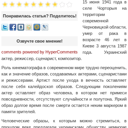
15 июня 1941 года в
селе Чорторыя на
территории
Понравилась статья? Поделитесь!
современной
Черновицкой области,
умер от рака в
возрасте 46 лет в
Озвучте свое мнение!
Киеве 3 августа 1987
comments powered by HyperComments
года. Украинский
актер, режиссер, сценарист, композитор.
Роль кинематографа в современном мире трудно переоценить,
как и значение образов, создаваемых актерами, сценаристами
и режиссерами. Артист после ухода в вечность оставляет
после себя калейдоскоп образов. Следующим поколениям
актер оставляет образ человека, в котором нет примеси
повседневности, отсутствуют случайности и полутона. Яркий
образ долгое время после смерти остается неким маркером в
памяти зрителей.
Человеческие образы, к которым можно стремиться, в
прошлом веке предлагали украинскому обществу немногие