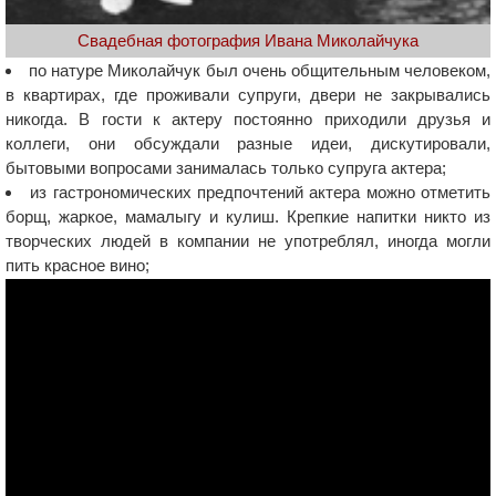
Свадебная фотография Ивана Миколайчука
по натуре Миколайчук был очень общительным человеком,
в квартирах, где проживали супруги, двери не закрывались
никогда. В гости к актеру постоянно приходили друзья и
коллеги, они обсуждали разные идеи, дискутировали,
бытовыми вопросами занималась только супруга актера;
из гастрономических предпочтений актера можно отметить
борщ, жаркое, мамалыгу и кулиш. Крепкие напитки никто из
творческих людей в компании не употреблял, иногда могли
пить красное вино;