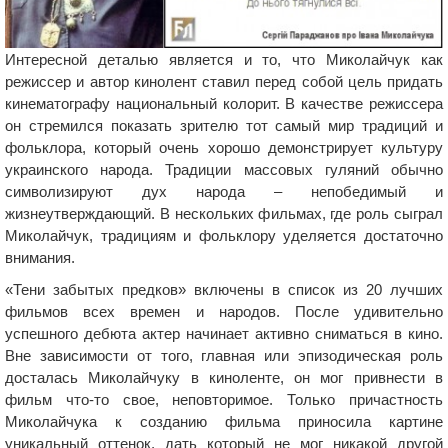
Интересной деталью является и то, что Миколайчук как
режиссер и автор кинолент ставил перед собой цель придать
кинематографу национальный колорит. В качестве режиссера
он стремился показать зрителю тот самый мир традиций и
фольклора, который очень хорошо демонстрирует культуру
украинского народа. Традиции массовых гуляний обычно
символизируют дух народа – непобедимый и
жизнеутверждающий. В нескольких фильмах, где роль сыграл
Миколайчук, традициям и фольклору уделяется достаточно
внимания.
«Тени забытых предков» включены в список из 20 лучших
фильмов всех времен и народов. После удивительно
успешного дебюта актер начинает активно сниматься в кино.
Вне зависимости от того, главная или эпизодическая роль
досталась Миколайчуку в киноленте, он мог привнести в
фильм что-то свое, неповторимое. Только причастность
Миколайчука к созданию фильма приносила картине
уникальный оттенок, дать который не мог никакой другой