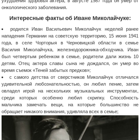
ухудшения здоровья актера, в августе 1987 года он умер от
онкологического заболевания.
Интересные факты об Иване Миколайчуке:
родился Иван Васильевич Миколайчук неделей ранее
нападения Германии на советскую территорию, 15 июня 1941
года, в селе Чорторыя в Черновицкой области в семье
Василия Миколайчука, железнодорожника-обходчика. Иван
был четвертым ребенком в семье, родители дали жизнь 10
детям. Отец актера славы сына не дождался, он умер во
время съемок «Теней забытых предков»;
с самого детства от сверстников Миколайчук отличался
удивительной любознательностью, он любил пение, затем
овладел игрой на нескольких музыкальных инструментах,
среди которых особенно любил скрипку. Способность
мальчика замечать вещи, на которые большинство не
обращает никакого внимания, удивляла всех в семье;