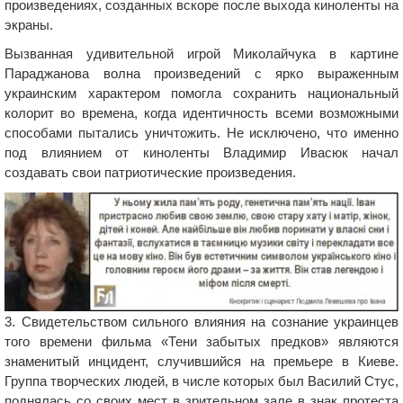
произведениях, созданных вскоре после выхода киноленты на
экраны.
Вызванная удивительной игрой Миколайчука в картине
Параджанова волна произведений с ярко выраженным
украинским характером помогла сохранить национальный
колорит во времена, когда идентичность всеми возможными
способами пытались уничтожить. Не исключено, что именно
под влиянием от киноленты Владимир Ивасюк начал
создавать свои патриотические произведения.
3. Свидетельством сильного влияния на сознание украинцев
того времени фильма «Тени забытых предков» являются
знаменитый инцидент, случившийся на премьере в Киеве.
Группа творческих людей, в числе которых был Василий Стус,
поднялась со своих мест в зрительном зале в знак протеста