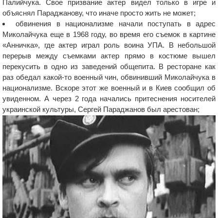
Палийчука. Свое призвание актер видел только в игре и
объяснял Параджанову, что иначе просто жить не может;
обвинения в национализме начали поступать в адрес
Миколайчука еще в 1968 году, во время его съемок в картине
«Анничка», где актер играл роль воина УПА. В небольшой
перерыв между съемками актер прямо в костюме вышел
перекусить в одно из заведений общепита. В ресторане как
раз обедал какой-то военный чин, обвинивший Миколайчука в
национализме. Вскоре этот же военный и в Киев сообщил об
увиденном. А через 2 года начались притеснения носителей
украинской культуры, Сергей Параджанов был арестован;