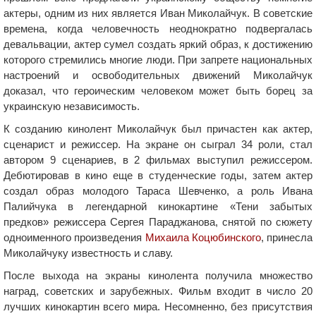
актеры, одним из них является Иван Миколайчук. В советские
времена, когда человечность неоднократно подвергалась
девальвации, актер сумел создать яркий образ, к достижению
которого стремились многие люди. При запрете национальных
настроений и освободительных движений Миколайчук
доказал, что героическим человеком может быть борец за
украинскую независимость.
К созданию кинолент Миколайчук был причастен как актер,
сценарист и режиссер. На экране он сыграл 34 роли, стал
автором 9 сценариев, в 2 фильмах выступил режиссером.
Дебютировав в кино еще в студенческие годы, затем актер
создал образ молодого Тараса Шевченко, а роль Ивана
Палийчука в легендарной кинокартине «Тени забытых
предков» режиссера Сергея Параджанова, снятой по сюжету
одноименного произведения
Михаила Коцюбинского
, принесла
Миколайчуку известность и славу.
После выхода на экраны кинолента получила множество
наград, советских и зарубежных. Фильм входит в число 20
лучших кинокартин всего мира. Несомненно, без присутствия