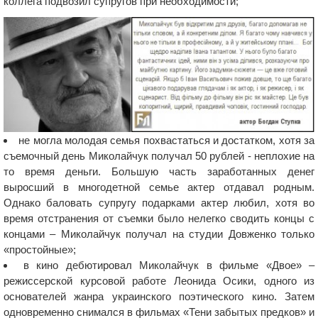
коллега подвозил супругов при необходимости;
не могла молодая семья похвастаться и достатком, хотя за
съемочный день Миколайчук получал 50 рублей - неплохие на
то время деньги. Большую часть заработанных денег
выросший в многодетной семье актер отдавал родным.
Однако баловать супругу подарками актер любил, хотя во
время отстранения от съемки было нелегко сводить концы с
концами – Миколайчук получал на студии Довженко только
«простойные»;
в кино дебютировал Миколайчук в фильме «Двое» –
режиссерской курсовой работе Леонида Осики, одного из
основателей жанра украинского поэтического кино. Затем
одновременно снимался в фильмах «Тени забытых предков» и