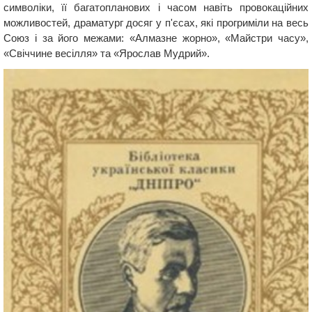
символіки, її багатопланових і часом навіть провокаційних
можливостей, драматург досяг у п'єсах, які прогриміли на весь
Союз і за його межами: «Алмазне жорно», «Майстри часу»,
«Свіччине весілля» та «Ярослав Мудрий».