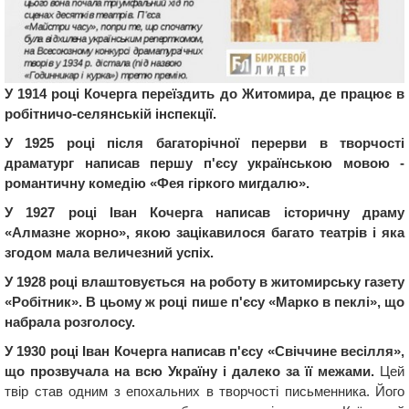
У 1914 році Кочерга переїздить до Житомира, де працює в
робітничо-селянській інспекції.
У 1925 році після багаторічної перерви в творчості
драматург написав першу п'єсу українською мовою -
романтичну комедію «Фея гіркого мигдалю».
У 1927 році Іван Кочерга написав історичну драму
«Алмазне жорно», якою зацікавилося багато театрів і яка
згодом мала величезний успіх.
У 1928 році влаштовується на роботу в житомирську газету
«Робітник». В цьому ж році пише п'єсу «Марко в пеклі», що
набрала розголосу.
У 1930 році Іван Кочерга написав п'єсу «Свіччине весілля»,
що прозвучала на всю Україну і далеко за її межами.
Цей
твір став одним з епохальних в творчості письменника. Його