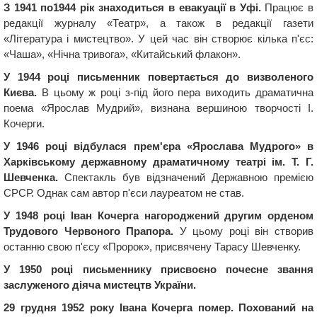
З 1941 по1944 рік знаходиться в евакуації в Уфі.
Працює в
редакції журналу «Театр», а також в редакції газети
«Література і мистецтво». У цей час він створює кілька п'єс:
«Чаша», «Нічна тривога», «Китайський флакон».
У 1944 році письменник повертається до визволеного
Києва.
В цьому ж році з-під його пера виходить драматична
поема «Ярослав Мудрий», визнана вершиною творчості І.
Кочерги.
У 1946 році відбулася прем'єра «Ярослава Мудрого» в
Харківському державному драматичному театрі ім. Т. Г.
Шевченка.
Спектакль був відзначений Державною премією
СРСР. Однак сам автор п'єси лауреатом не став.
У 1948 році Іван Кочерга нагороджений другим орденом
Трудового Червоного Прапора.
У цьому році він створив
останню свою п'єсу «Пророк», присвячену Тарасу Шевченку.
У 1950 році письменнику присвоєно почесне звання
заслуженого діяча мистецтв України.
29 грудня 1952 року Івана Кочерга помер. Похований на