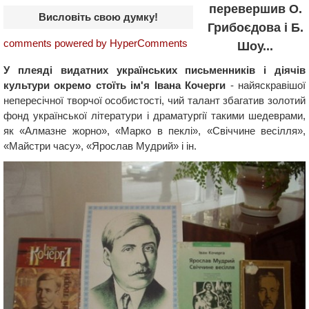
перевершив О.
Висловіть свою думку!
Грибоєдова і Б.
comments powered by HyperComments
Шоу...
У плеяді видатних українських письменників і діячів
культури окремо стоїть ім'я Івана Кочерги
- найяскравішої
непересічної творчої особистості, чий талант збагатив золотий
фонд української літератури і драматургії такими шедеврами,
як «Алмазне жорно», «Марко в пеклі», «Свіччине весілля»,
«Майстри часу», «Ярослав Мудрий» і ін.