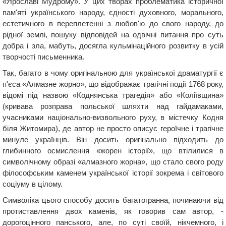
«Ярославі Мудрому». У цих творах проблематика історичної
пам'яті українського народу, єдності духовного, морального,
естетичного в переплетенні з любов'ю до свого народу, до
рідної землі, пошуку відповідей на одвічні питання про суть
добра і зла, мабуть, досягла кульмінаційного розвитку в усій
творчості письменника.
Так, багато в чому оригінальною для української драматургії є
п'єса «Алмазне жорно», що відображає трагічні події 1768 року,
відомі під назвою «Коднянська трагедія» або «Коліївщина»
(кривава розправа польської шляхти над гайдамаками,
учасниками національно-визвольного руху, в містечку Кодня
біля Житомира), де автор не просто описує героїчне і трагічне
минуле українців. Він досить оригінально підходить до
глибинного осмислення «жорен історії», що втілилися в
символічному образі «алмазного жорна», що стало свого роду
філософським каменем української історії зокрема і світового
соціуму в цілому.
Символіка цього способу досить багатогранна, починаючи від
протиставлення двох каменів, як говорив сам автор, -
дорогоцінного панського, але, по суті своїй, нікчемного, і