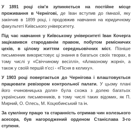
У 1891 році сім'я зупиняється на постійне місце
проживання в Чернігові,
де Іван вступив до гімназії, яку
закінчив в 1899 році, і продовжив навчання на юридичному
факультеті Київського університету.
Під час навчання у Київському університеті Іван Кочерга
зацікавився стародавнім правом, побутом ремісничих
цехів, в цілому життям середньовічних міст.
Пізніше
письменник використовує ці знання в багатьох своїх творах, в
тому числі у «Свіччиному весіллі», «Алмазному жорні», а
також у своїй першій п'єсі - «Пісня в келиху».
У 1903 році повертається до Чернігова і влаштовується
працювати ревізором контрольної палати.
У цьому плані
його «чиновницька доля» була схожа з долею багатьох
українських письменників, в тому числі таких відомих, як П.
Мирний, О. Олесь, М. Коцюбинський та ін.
За сумлінну працю та старанність отримав чин колезького
асесора, був нагороджений орденом Станіслава 3-го
ступеня.