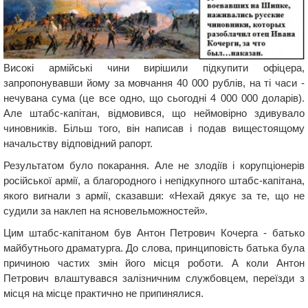
Високі армійські чини вирішили підкупити офіцера,
запропонувавши йому за мовчання 40 000 рублів, на ті часи -
нечувана сума (це все одно, що сьогодні 4 000 000 доларів).
Але штабс-капітан, відмовився, що неймовірно здивувало
чиновників. Більш того, він написав і подав вищестоящому
начальству відповідний рапорт.
Результатом було покарання. Але не злодіїв і корупціонерів
російської армії, а благородного і непідкупного штабс-капітана,
якого вигнали з армії, сказавши: «Нехай дякує за те, що не
судили за наклеп на ясновельможностей».
Цим штабс-капітаном був Антон Петрович Кочерга - батько
майбутнього драматурга. До слова, принциповість батька була
причиною частих змін його місця роботи. А коли Антон
Петрович влаштувався залізничним службовцем, переїзди з
місця на місце практично не припинялися.