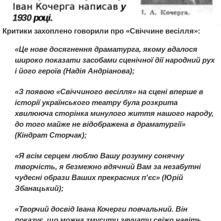
Критики захоплено говорили про «Свіччине весілля»:
«Це нове досягнення драматурга, якому вдалося
широко показати засобами сценічної дії народний рух
і його героїв (Надія Андріанова);
«З появою «Свіччиного весілля» на сцені вперше в
історії українського театру була розкрита
хвилююча сторінка минулого життя нашого народу,
до того майже не відображена в драматургії»
(Кіндрат Сторчак);
«Я всім серцем люблю Вашу розумну сонячну
творчість, я безмежно вдячний Вам за незабутні
чудесні образи Ваших прекрасних п'єс» (Юрій
Збанацький);
«Творчий досвід Івана Кочерги повчальний. Він
показує, що можна змусити звучати свіжо навіть