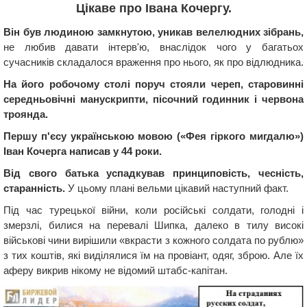
Цікаве про Івана Кочергу.
Він був людиною замкнутою, уникав велелюдних зібрань,
не любив давати інтерв'ю, внаслідок чого у багатьох
сучасників складалося враження про нього, як про відлюдника.
На його робочому столі поруч стояли череп, старовинні
середньовічні манускрипти, пісочний годинник і червона
троянда.
Першу п'єсу українською мовою («Фея гіркого мигдалю»)
Іван Кочерга написав у 44 роки.
Від свого батька успадкував принциповість, чесність,
старанність.
У цьому плані вельми цікавий наступний факт.
Під час турецької війни, коли російські солдати, голодні і
змерзлі, билися на перевалі Шипка, далеко в тилу високі
військові чини вирішили «вкрасти з кожного солдата по рублю»
з тих коштів, які виділялися їм на провіант, одяг, зброю. Але їх
аферу викрив нікому не відомий штабс-капітан.