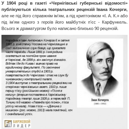
У 1904 році в газеті «Чернігівські губернські відомості»
публікуються кілька театральних рецензій Івана Кочерги,
але не під його справжнім ім'ям, а під криптонімом «І. А. К.» або
під ім'ям одного з героїв його майбутніх п'єс - Карфункель.
Всього ж драматургом було написано близько 90 рецензій.