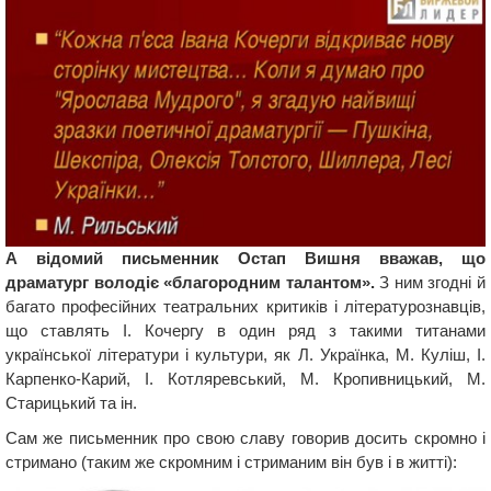
А відомий письменник Остап Вишня вважав, що
драматург володіє «благородним талантом».
З ним згодні й
багато професійних театральних критиків і літературознавців,
що ставлять І. Кочергу в один ряд з такими титанами
української літератури і культури, як Л. Українка, М. Куліш, І.
Карпенко-Карий, І. Котляревський, М. Кропивницький, М.
Старицький та ін.
Сам же письменник про свою славу говорив досить скромно і
стримано (таким же скромним і стриманим він був і в житті):