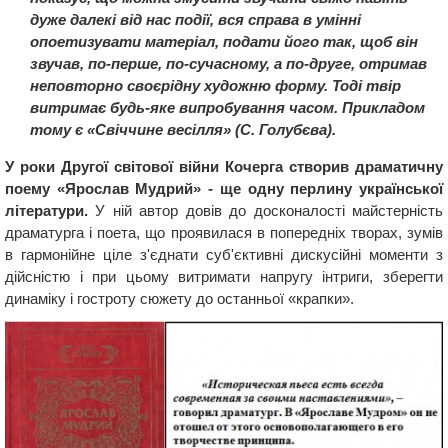
дуже далекі від нас події, вся справа в умінні
опоетизувати матеріал, подати його так, щоб він
звучав, по-перше, по-сучасному, а по-друге, отримав
неповторно своєрідну художню форму. Тоді твір
витримає будь-яке випробування часом. Прикладом
тому є «Свіччине весілля» (С. Голубєва).
У роки Другої світової війни Кочерга створив драматичну
поему «Ярослав Мудрий» - ще одну перлину української
літератури.
У ній автор довів до досконалості майстерність
драматурга і поета, що проявилася в попередніх творах, зумів
в гармонійне ціле з'єднати суб'єктивні дискусійні моменти з
дійсністю і при цьому витримати напругу інтриги, зберегти
динаміку і гостроту сюжету до останньої «крапки».