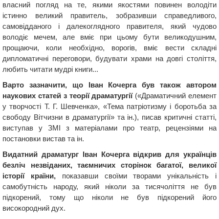
власний погляд на те, якими якостями повинен володіти
істинно великий правитель, зобразивши справедливого,
самовідданого і далекоглядного правителя, який чудово
володіє мечем, але вміє при цьому бути великодушним,
прощаючи, коли необхідно, ворогів, вміє вести складні
дипломатичні переговори, будувати храми на довгі століття,
любить читати мудрі книги...
Варто зазначити, що Іван Кочерга був також автором
наукових статей з теорії драматургії
(«Драматичний елемент
у творчості Т. Г. Шевченка», «Тема патріотизму і боротьба за
свободу Вітчизни в драматургії» та ін.), писав критичні статті,
виступав у ЗМІ з матеріалами про театр, рецензіями на
постановки вистав та ін.
Видатний драматург Іван Кочерга відкрив для українців
безліч незвіданих, таємничих сторінок багатої, великої
історії країни,
показавши своїми творами унікальність і
самобутність народу, який ніколи за тисячоліття не був
підкорений, тому що ніколи не був підкорений його
високородний дух.