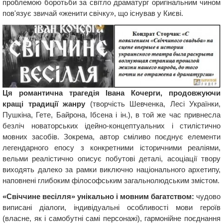
проблемою боротьби за світло драматург оригінальним чином
пов'язує звичай «женити свічку», що існував у Києві.
Ця романтична трагедія Івана Кочерги, продовжуючи
кращі традиції жанру
(творчість Шевченка, Лесі Українки,
Пушкіна, Гете, Байрона, Ібсена і ін.), в той же час привнесла
безліч новаторських ідейно-концептуальних і стилістично
мовних засобів. Зокрема, автор сміливо поєднує елементи
легендарного епосу з конкретними історичними реаліями,
вельми реалістично описує побутові деталі, асоціації твору
виходять далеко за рамки виключно національного архетипу,
наповнені глибоким філософським загальнолюдським змістом.
«Свіччине весілля» унікально і мовним багатством:
чудово
виписані діалоги, індивідуальні особливості мови героїв
(власне, як і самобутні самі персонажі), гармонійне поєднання