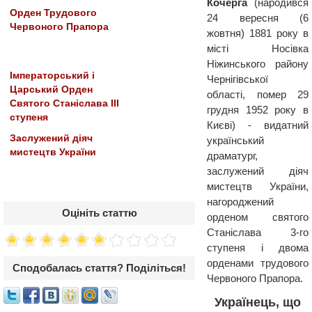
Кочерга
(народився
Орден Трудового
24 вересня (6
Червоного Прапора
жовтня) 1881 року в
місті Носівка
Ніжинського району
Імператорський і
Чернігівської
Царський Орден
області, помер 29
Святого Станіслава III
грудня 1952 року в
ступеня
Києві) - видатний
Заслужений діяч
український
мистецтв України
драматург,
заслужений діяч
мистецтв України,
нагороджений
Оцініть статтю
орденом святого
Станіслава 3-го
ступеня і двома
орденами трудового
Сподобалась стаття? Поділіться!
Червоного Прапора.
Українець, що