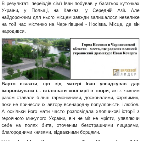
В результаті переїздів сім'ї Іван побував у багатьох куточках
України, у Польщі, на Кавказі, у Середній Азії. Але
найдорожчим для нього місцем завжди залишалося невелике
на той час містечко на Чернігівщині - Носівка. Місце, де він
народився.
Варто сказати, що від матері Іван успадкував дар
імпровізувати і... втілювати свої мрії в твори,
які з кожним
разом ставали більш гармонійними, досконалими, «зрілими»,
поки не принесли їх автору всенародну популярність і любов.
А оскільки його мати часто розповідала хлопчикові історії з
героїчного минулого України, він не міг не мріяти, уявляючи
себе на полях битв, оточеним безстрашними лицарями,
благородними князями, відважними борцями.