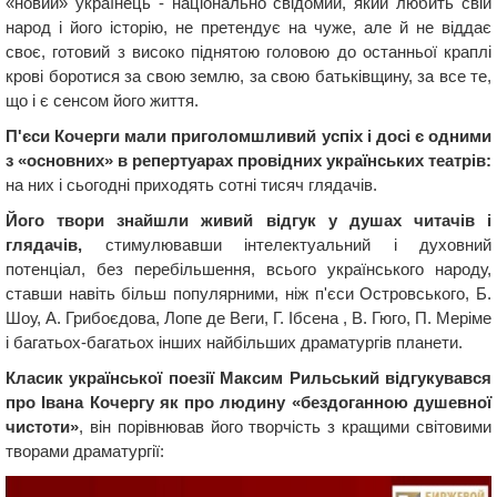
«новий» українець - національно свідомий, який любить свій
народ і його історію, не претендує на чуже, але й не віддає
своє, готовий з високо піднятою головою до останньої краплі
крові боротися за свою землю, за свою батьківщину, за все те,
що і є сенсом його життя.
П'єси Кочерги мали приголомшливий успіх і досі є одними
з «основних» в репертуарах провідних українських театрів:
на них і сьогодні приходять сотні тисяч глядачів.
Його твори знайшли живий відгук у душах читачів і
глядачів,
стимулювавши інтелектуальний і духовний
потенціал, без перебільшення, всього українського народу,
ставши навіть більш популярними, ніж п'єси Островського, Б.
Шоу, А. Грибоєдова, Лопе де Веги, Г. Ібсена , В. Гюго, П. Меріме
і багатьох-багатьох інших найбільших драматургів планети.
Класик української поезії Максим Рильський відгукувався
про Івана Кочергу як про людину «бездоганною душевної
чистоти»
, він порівнював його творчість з кращими світовими
творами драматургії: