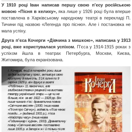
У 1910 році Іван написав першу свою п'єсу російською
мовою «Пісня в келиху»,
яка лише у 1926 році була вперше
поставлена ​​в Харківському народному театрі в перекладі П.
Тичини під назвою «Легенда про пісню». Але і постановка не
мала успіху.
Друга п'єса Кочерги «Дівчина з мишкою», написана у 1913
році, вже користувалася успіхом.
П'єса у 1914-1915 роках з
успіхом йшла в театрах Петербурга, Москви, Києва,
Житомира, була екранізована.