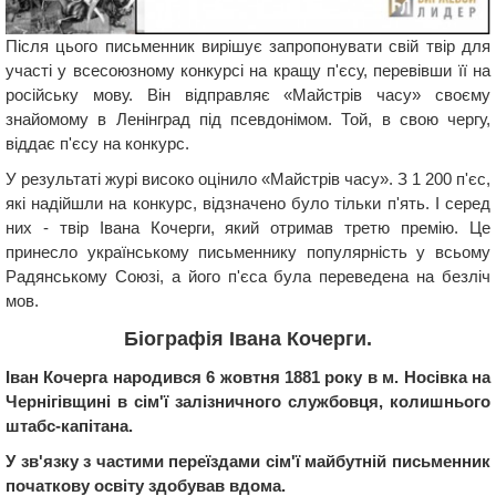
Після цього письменник вирішує запропонувати свій твір для
участі у всесоюзному конкурсі на кращу п'єсу, перевівши її на
російську мову. Він відправляє «Майстрів часу» своєму
знайомому в Ленінград під псевдонімом. Той, в свою чергу,
віддає п'єсу на конкурс.
У результаті журі високо оцінило «Майстрів часу». З 1 200 п'єс,
які надійшли на конкурс, відзначено було тільки п'ять. І серед
них - твір Івана Кочерги, який отримав третю премію. Це
принесло українському письменнику популярність у всьому
Радянському Союзі, а його п'єса була переведена на безліч
мов.
Біографія Івана Кочерги.
Іван Кочерга народився 6 жовтня 1881 року в м. Носівка на
Чернігівщині в сім'ї залізничного службовця, колишнього
штабс-капітана.
У зв'язку з частими переїздами сім'ї майбутній письменник
початкову освіту здобував вдома.