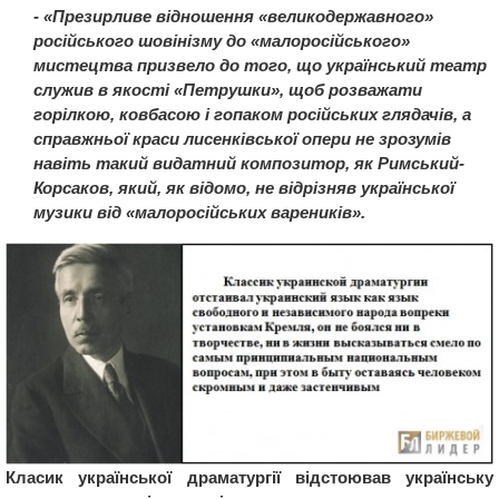
- «Презирливе відношення «великодержавного»
російського шовінізму до «малоросійського»
мистецтва призвело до того, що український театр
служив в якості «Петрушки», щоб розважати
горілкою, ковбасою і гопаком російських глядачів, а
справжньої краси лисенківської опери не зрозумів
навіть такий видатний композитор, як Римський-
Корсаков, який, як відомо, не відрізняв української
музики від «малоросійських вареників».
Класик української драматургії відстоював українську