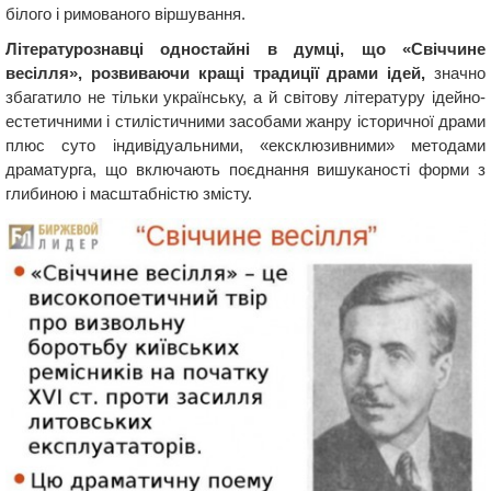
білого і римованого віршування.
Літературознавці одностайні в думці, що «Свіччине
весілля», розвиваючи кращі традиції драми ідей,
значно
збагатило не тільки українську, а й світову літературу ідейно-
естетичними і стилістичними засобами жанру історичної драми
плюс суто індивідуальними, «ексклюзивними» методами
драматурга, що включають поєднання вишуканості форми з
глибиною і масштабністю змісту.