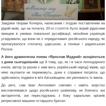
Завдяки творам Кочерги, написаним і згодом поставленим на
рідній мові, що на початку 20-го століття було вкрай рідкісним
явищем в умовах повальної русифікації, мільйони українців
усвідомили, що вони не є «придатками» російського народу, як
пропагувалося спочатку царською, а пізніше і радянською
Росією.
А його драматична поема «Ярослав Мудрий» асоціюється
з днем сьогоднішнім
ще й тому, що, як і в часи легендарного
князя, автор (а разом з ним весь український народ) вірив, що
ніякі окупанти не переможуть, доки є справжні патріоти, що
здійснюють подвиги в ім'я батьківщини, які увічнюють їх імена.
До речі, сам Іван Антонович сміливо і навіть жорстко
висловлювався щодо російського шовінізму, не боячись ані
авторитетів, ані переслідувань з боку каральних органів
репресивної машини «старшого брата»: