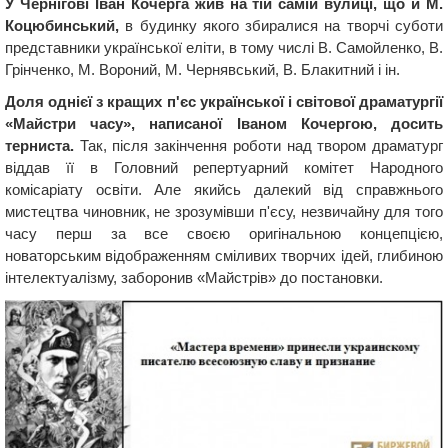
У Чернігові Іван Кочерга жив на тій самій вулиці, що й М.
Коцюбинський,
в будинку якого збиралися на творчі суботи
представники української еліти, в тому числі В. Самойленко, В.
Грінченко, М. Вороний, М. Чернявський, В. Блакитний і ін.
Доля однієї з кращих п'єс української і світової драматургії
«Майстри часу», написаної Іваном Кочергою, досить
терниста.
Так, після закінчення роботи над твором драматург
віддав її в Головний репертуарний комітет Народного
комісаріату освіти. Але якийсь далекий від справжнього
мистецтва чиновник, не зрозумівши п'єсу, незвичайну для того
часу перш за все своєю оригінальною концепцією,
новаторським відображенням сміливих творчих ідей, глибиною
інтелектуалізму, заборонив «Майстрів» до постановки.