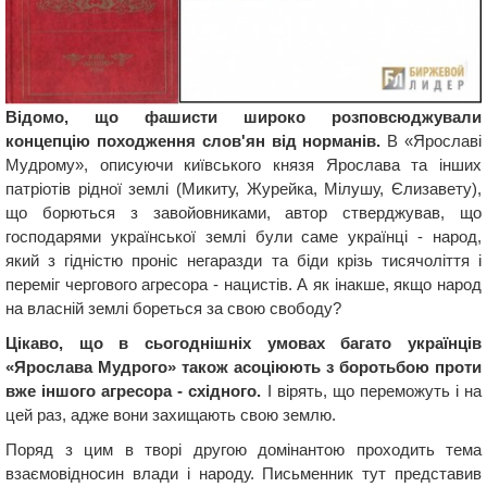
Відомо, що фашисти широко розповсюджували
концепцію походження слов'ян від норманів.
В «Ярославі
Мудрому», описуючи київського князя Ярослава та інших
патріотів рідної землі (Микиту, Журейка, Мілушу, Єлизавету),
що борються з завойовниками, автор стверджував, що
господарями української землі були саме українці - народ,
який з гідністю проніс негаразди та біди крізь тисячоліття і
переміг чергового агресора - нацистів. А як інакше, якщо народ
на власній землі бореться за свою свободу?
Цікаво, що в сьогоднішніх умовах багато українців
«Ярослава Мудрого» також асоціюють з боротьбою проти
вже іншого агресора - східного.
І вірять, що переможуть і на
цей раз, адже вони захищають свою землю.
Поряд з цим в творі другою домінантою проходить тема
взаємовідносин влади і народу. Письменник тут представив