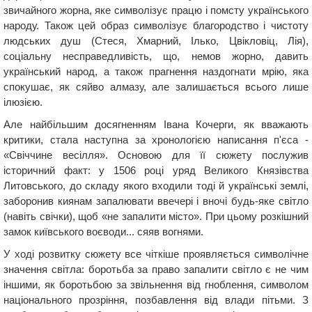
звичайного жорна, яке символізує працю і помсту українського
народу. Також цей образ символізує благородство і чистоту
людських душ (Стеся, Хмарний, Ілько, Цвікловіц, Лія),
соціальну несправедливість, що, немов жорно, давить
український народ, а також прагнення наздогнати мрію, яка
спокушає, як сяйво алмазу, але залишається всього лише
ілюзією.
Але найбільшим досягненням Івана Кочерги, як вважають
критики, стала наступна за хронологією написання п'єса -
«Свіччине весілля». Основою для її сюжету послужив
історичний факт: у 1506 році уряд Великого Князівства
Литовського, до складу якого входили тоді й українські землі,
заборонив киянам запалювати ввечері і вночі будь-яке світло
(навіть свічки), щоб «не запалити місто». При цьому розкішний
замок київського воєводи... сяяв вогнями.
У ході розвитку сюжету все чіткіше проявляється символічне
значення світла: боротьба за право запалити світло є не чим
іншими, як боротьбою за звільнення від гноблення, символом
національного прозріння, позбавлення від влади пітьми. З