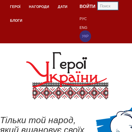
ВОЙТИ
ГЕРОЇ
НАГОРОДИ
ДАТИ
РУС
БЛОГИ
ENG
УКР
Тільки той народ,
який вшановує своїх