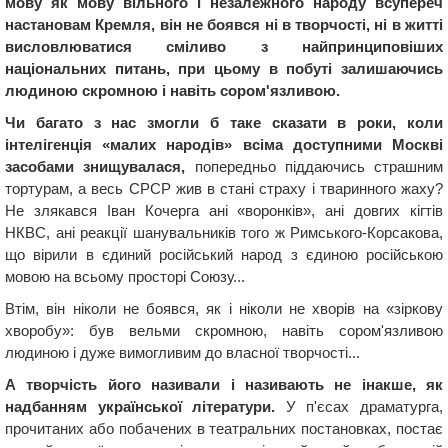
мову як мову вільного і незалежного народу всупереч
настановам Кремля, він не боявся ні в творчості, ні в житті
висловлюватися сміливо з найпринциповіших
національних питань, при цьому в побуті залишаючись
людиною скромною і навіть сором'язливою.
Чи багато з нас змогли б таке сказати в роки, коли
інтелігенція «малих народів» всіма доступними Москві
засобами знищувалася,
попередньо піддаючись страшним
тортурам, а весь СРСР жив в стані страху і тваринного жаху?
Не злякався Іван Кочерга ані «воронків», ані довгих кігтів
НКВС, ані реакції шанувальників того ж Римського-Корсакова,
що вірили в єдиний російський народ з єдиною російською
мовою на всьому просторі Союзу...
Втім, він ніколи не боявся, як і ніколи не хворів на «зіркову
хворобу»: був вельми скромною, навіть сором'язливою
людиною і дуже вимогливим до власної творчості...
А творчість його називали і називають не інакше, як
надбанням української літератури.
У п'єсах драматурга,
прочитаних або побачених в театральних постановках, постає