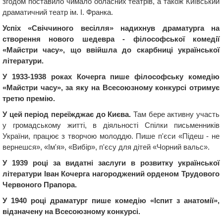
згодом поставило чимало обласних театрів, а також Київський
драматичний театр ім. І. Франка.
Успіх «Свіччиного весілля» надихнув драматурга на
створення нового шедевра - філософської комедії
«Майстри часу», що ввійшла до скарбниці української
літератури.
У 1933-1938 роках Кочерга пише філософську комедію
«Майстри часу», за яку на Всесоюзному конкурсі отримує
третю премію.
У цей період переїжджає до Києва.
Там бере активну участь
у громадському житті, в діяльності Спілки письменників
України, працює з творчою молоддю. Пише п'єси «Підеш - не
вернешся», «Ім'я», «Вибір», п'єсу для дітей «Чорний вальс».
У 1939 році за видатні заслуги в розвитку української
літератури Іван Кочерга нагороджений орденом Трудового
Червоного Прапора.
У 1940 році драматург пише комедію «Іспит з анатомії»,
відзначену на Всесоюзному конкурсі.