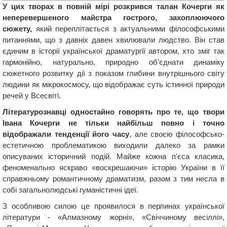
У цих творах в повній мірі розкрився талан Кочерги як
неперевершеного майстра гострого, захоплюючого
сюжету,
який переплітається з актуальними філософськими
питаннями, що з давніх давен хвилювали людство. Він став
єдиним в історії української драматургії автором, хто зміг так
гармонійно, натурально, природно об'єднати динаміку
сюжетного розвитку дії з показом глибини внутрішнього світу
людини як мікрокосмосу, що відображає суть істинної природи
речей у Всесвіті.
Літературознавці одностайно говорять про те, що твори
Івана Кочерги не тільки найбільш повно і точно
відображали тенденції його часу
, але своєю філософсько-
естетичною проблематикою виходили далеко за рамки
описуваних історичний подій. Майже кожна п'єса класика,
феноменально яскраво «воскрешаючи» історію України в її
справжньому романтичному драматизм, разом з тим несла в
собі загальнолюдські гуманістичні ідеї.
З особливою силою це проявилося в перлинах української
літератури - «Алмазному жорні», «Свіччиному весіллі»,