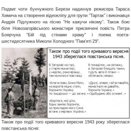
Подвиг чоти бунчужного Берези надихнув режисера Тараса
Химича на створення відеокліпу для групи "Тартак" і виконавця
Андрія Підлужного на пісню "Не кажучи нікому". Також бою
біля Новозагорівського монастиря присвячені повість Петра
Боярчука "Бій під стінами храму" і поема поета-
шестидесятника Миколи Холодного "Пам'яті 29".
Також про події того кривавого вересня 1943 року збереглася
повстанська пісня: