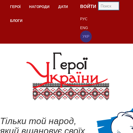
ВОЙТИ
ГЕРОЇ
НАГОРОДИ
ДАТИ
РУС
БЛОГИ
ENG
УКР
Тільки той народ,
який вшановує своїх