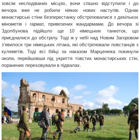
зовсім несподіваних місцях, вони спішно відступили і до
вечора вже не робили ніяких нових наступів. Однак
монастирські стіни безперестанку обстрілювалися з декількох
мінометів і гармат, привезених жандармами. До вечора зі
Здолбунова підійшло ще 10 німецьких танкеток, що
приєдналися до обстрілу. Тоді ж у небі над Новим Загоровом
з'явилося три німецьких літака, які обстрілювали повстанців з
кулеметів. Тоді всі бійці за наказом Марценюка покинули
окопи, перейшовши під укриття товстих монастирських стін,
поранених переховували в підвалах.