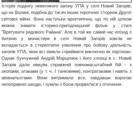
Історія подвигу невеликого загону УПА у селі Новий Загорів,
що на Волині, подібна до тисяч інших героїчних сторінок Другої
світової війни. Вона настільки архетипічна, що по ній цілком
можна знімати історико-пригодницький фільм у стилі
"Врятувати рядового Райана". Але в той же самий час епізод з
битвою у монастиря в селі Новий Загорів зовсім не
вкладається в стереотипні уявлення про бойову діяльність
загонів УПА, яких всі звикли сприймати виключно як партизан.
Однак бунчужний Андрій Марценюк і його хлопці в с. Новий
Загорів дали німцям справжній повномасштабний бій - з
окопами, атаками (у т. ч. І танковими), контратаками і навіть з
авіанальотами. Вони витримали все, завдавши ворогові
непоправної шкоди, і зуміли з боєм прорватися з оточення.