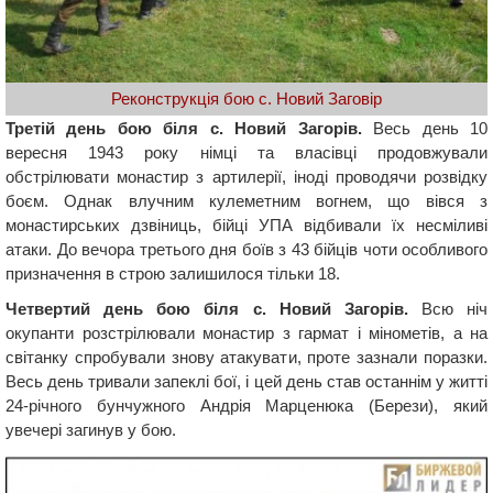
Реконструкція бою с. Новий Заговір
Третій день бою біля с. Новий Загорів.
Весь день 10
вересня 1943 року німці та власівці продовжували
обстрілювати монастир з артилерії, іноді проводячи розвідку
боєм. Однак влучним кулеметним вогнем, що вівся з
монастирських дзвіниць, бійці УПА відбивали їх несміливі
атаки. До вечора третього дня боїв з 43 бійців чоти особливого
призначення в строю залишилося тільки 18.
Четвертий день бою біля с. Новий Загорів.
Всю ніч
окупанти розстрілювали монастир з гармат і мінометів, а на
світанку спробували знову атакувати, проте зазнали поразки.
Весь день тривали запеклі бої, і цей день став останнім у житті
24-річного бунчужного Андрія Марценюка (Берези), який
увечері загинув у бою.