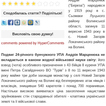
Андрій Марценюк
("Береза") народився
у 1919 році в с.
Сподобалась стаття? Поділіться!
Сьомаки Луцького
району Волинської
області, загинув 11
вересня 1943 року в
Висловіть свою думку!
с. Новий Загорів
Локачинського району
comments powered by HyperComments
на Волині.
Подвиг 24-річного бунчужного УПА Андрія Марценюка не
вкладається в канони жодної військової науки світу:
його
взвод (чота) особливого призначення з 43 бійців 8 куреня УПА
імені Петра Сагайдачного ВО "Турів" з 8 по 11 вересня 1943
року майже три доби захищав монастир у селі Новий Загорів
Локачинського району на Волині від безперервних атак німців і
власівців, знищивши 540 карателів і понад 700 поранивши.
Настільки високою виявилася ціна захоплення нацистами
зруйнованих стін стародавньої обителі - клаптика української
землі та її військової слави.