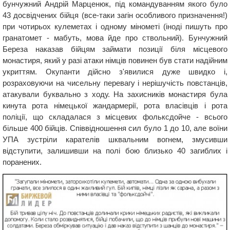
бунчужний Андрій Марценюк, під командуванням якого було
43 досвідчених бійця (все-таки загін особливого призначення!)
при чотирьох кулеметах і одному мінометі (іноді пишуть про
гранатомет - мабуть, мова йде про ствольний). Бунчужний
Береза ​​наказав бійцям займати позиції біля місцевого
монастиря, який у разі атаки німців повинен був стати надійним
укриттям. Окупанти дійсно з'явилися дуже швидко і,
розраховуючи на чисельну перевагу і нерішучість повстанців,
атакували буквально з ходу. На захисників монастиря була
кинута рота німецької жандармерії, рота власівців і рота
поліції, що складалася з місцевих фольксдойче - всього
більше 400 бійців. Співвідношення сил було 1 до 10, але воїни
УПА зустріли карателів шквальним вогнем, змусивши
відступити, залишивши на полі бою близько 40 загиблих і
поранених.