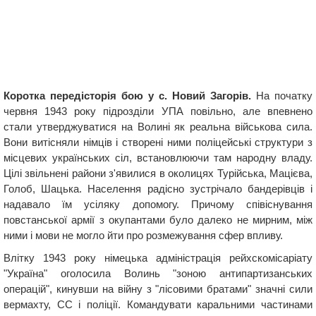
Коротка передісторія бою у с. Новий Загорів.
На початку
червня 1943 року підрозділи УПА повільно, але впевнено
стали утверджуватися на Волині як реальна військова сила.
Вони витісняли німців і створені ними поліцейські структури з
місцевих українських сіл, встановлюючи там народну владу.
Цілі звільнені райони з'явилися в околицях Турійська, Мацієва,
Голоб, Шацька. Населення радісно зустрічало бандерівців і
надавало їм усіляку допомогу. Причому співіснування
повстанської армії з окупантами було далеко не мирним, між
ними і мови не могло йти про розмежування сфер впливу.
Влітку 1943 року німецька адміністрація рейхскомісаріату
"Україна" оголосила Волинь "зоною антипартизанських
операцій", кинувши на війну з "лісовими братами" значні сили
вермахту, СС і поліції. Командувати каральними частинами