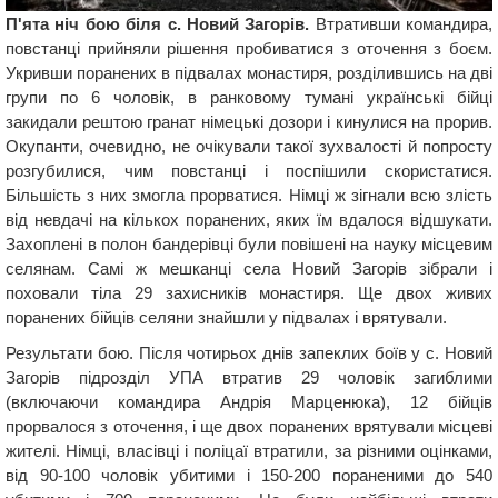
П'ята ніч бою біля с. Новий Загорів.
Втративши командира,
повстанці прийняли рішення пробиватися з оточення з боєм.
Укривши поранених в підвалах монастиря, розділившись на дві
групи по 6 чоловік, в ранковому тумані українські бійці
закидали рештою гранат німецькі дозори і кинулися на прорив.
Окупанти, очевидно, не очікували такої зухвалості й попросту
розгубилися, чим повстанці і поспішили скористатися.
Більшість з них змогла прорватися. Німці ж зігнали всю злість
від невдачі на кількох поранених, яких їм вдалося відшукати.
Захоплені в полон бандерівці були повішені на науку місцевим
селянам. Самі ж мешканці села Новий Загорів зібрали і
поховали тіла 29 захисників монастиря. Ще двох живих
поранених бійців селяни знайшли у підвалах і врятували.
Результати бою. Після чотирьох днів запеклих боїв у с. Новий
Загорів підрозділ УПА втратив 29 чоловік загиблими
(включаючи командира Андрія Марценюка), 12 бійців
прорвалося з оточення, і ще двох поранених врятували місцеві
жителі. Німці, власівці і поліцаї втратили, за різними оцінками,
від 90-100 чоловік убитими і 150-200 пораненими до 540