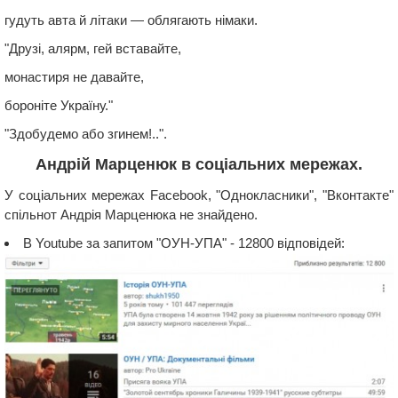
гудуть авта й літаки — облягають німаки.
"Друзі, алярм, гей вставайте,
монастиря не давайте,
бороніте Україну."
"Здобудемо або згинем!..".
Андрій Марценюк в соціальних мережах.
У соціальних мережах Facebook, "Однокласники", "Вконтакте"
спільнот Андрія Марценюка не знайдено.
В Youtube за запитом "ОУН-УПА" - 12800 відповідей: