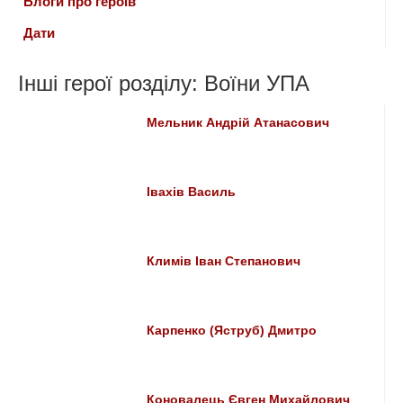
Блоги про героїв
Дати
Інші герої розділу: Воїни УПА
Мельник Андрій Атанасович
Івахів Василь
Климів Іван Степанович
Карпенко (Яструб) Дмитро
Коновалець Євген Михайлович