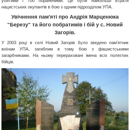
убитими і 700 пораненими. Це були найбільші втрати
нацистських окупантів в бою з одним підрозділом УПА.
Увічнення пам'яті про Андрія Марценюка
"Березу" та його побратимів і бій у с. Новий
Загорів.
У 2003 році в селі Новий Загорів було зведено пам'ятник
воїнам УПА, загиблим в тому бою з фашистськими
загарбниками. На ньому перераховані імена всіх полеглих
бійців.