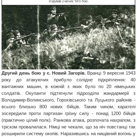
Другий день бою у с. Новий Загорів.
Вранці 9 вересня 1943
року до атакуючих прибуло солідне підкріплення: 40
вантажних машин, в кожній з яких було по 20 німецьких
солдатів. Окупанти підтягнули підрозділи жандармерії з
Володимир-Волинського, Горохівського та Луцького районів -
всього близько 800 нових бійців. Таким чином, карателі
зосередили проти партизан грізну силу - понад 1200 бійців
(практично цілий полк). Ранкова атака, розпочата нахрапом, з
тріском провалилася. Німці не чекали, що за ніч повстанці так
розширили систему окопів. Наразившись на нищівний вогонь у