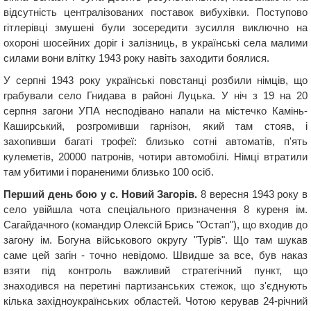
відсутність централізованих поставок вибухівки. Поступово
гітлерівці змушені були зосередити зусилля виключно на
охороні шосейних доріг і залізниць, в українські села малими
силами вони влітку 1943 року навіть заходити боялися.
У серпні 1943 року українські повстанці розбили німців, що
грабували село Гнидава в районі Луцька. У ніч з 19 на 20
серпня загони УПА несподівано напали на містечко Камінь-
Каширський, розгромивши гарнізон, який там стояв, і
захопивши багаті трофеї: близько сотні автоматів, п'ять
кулеметів, 20000 патронів, чотири автомобілі. Німці втратили
там убитими і пораненими близько 100 осіб.
Перший день бою у с. Новий Загорів.
8 вересня 1943 року в
село увійшла чота спеціального призначення 8 куреня ім.
Сагайдачного (командир Олексій Брись "Остап"), що входив до
загону ім. Богуна військового округу "Турів". Що там шукав
саме цей загін - точно невідомо. Швидше за все, був наказ
взяти під контроль важливий стратегічний пункт, що
знаходився на перетині партизанських стежок, що з'єднують
кілька західноукраїнських областей. Чотою керував 24-річний