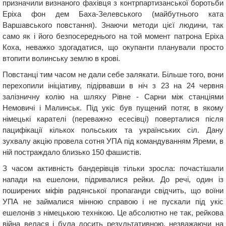
призначили визнаного фахівця з контрпартизанської боротьби
Еріха фон дем Баха-Зелевського (майбутнього ката
Варшавського повстання). Знаючи методи цієї людини, так
само як і його безпосереднього на той момент патрона Еріха
Коха, неважко здогадатися, що окупанти планували просто
втопити волинську землю в крові.
Повстанці тим часом не дали себе залякати. Більше того, вони
перехопили ініціативу, підірвавши в ніч з 23 на 24 червня
залізничну колію на шляху Рівне - Сарни між станціями
Немовичі і Малинськ. Під укіс був пущений потяг, в якому
німецькі карателі (переважно есесівці) поверталися після
пацифікації кількох польських та українських сіл. Дану
зухвалу акцію провела сотня УПА під командуванням Яреми, в
ній постраждало близько 150 фашистів.
З часом активність бандерівців тільки зросла: почастішали
напади на ешелони, підривалися рейки. До речі, один із
поширених міфів радянської пропаганди свідчить, що воїни
УПА не займалися мінною справою і не пускали під укіс
ешелонів з німецькою технікою. Це абсолютно не так, рейкова
війна велася і була досить результативною, незважаючи на