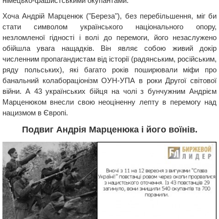
німецько-фашистськими окупантами.
Хоча Андрій Марценюк ("Береза"), без перебільшення, міг би
стати символом українського національного опору,
незломленої гідності і волі до перемоги, його незаслужено
обійшла увага нащадків. Він являє собою живий докір
численним пропагандистам від історії (радянським, російським,
ряду польських), які багато років поширювали міфи про
банальний колабораціонізм ОУН-УПА в роки Другої світової
війни. А 43 українських бійця на чолі з бунчужним Андрієм
Марценюком внесли свою неоціненну лепту в перемогу над
нацизмом в Європі.
Подвиг Андрія Марценюка і його воїнів.