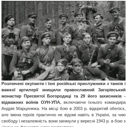
Розлючені окупанти і їхні російські прислужники з танків і
важкої артилерії знищили православний Загорівський
монастир Пресвятої Богородиці та 29 його захисників -
відважних воїнів ОУН-УПА,
включаючи їхнього командира
Андрія Марценюка. На місці бою в 2003 р. відкритий обеліск,
але імена героїв практично не відомі навіть в Україні, за чию
свободу і незалежність вони загинули у вересні 1943 р. в бою з