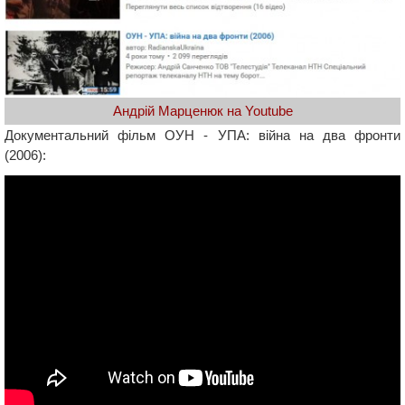
Андрій Марценюк на Youtube
Документальний фільм ОУН - УПА: війна на два фронти
(2006):