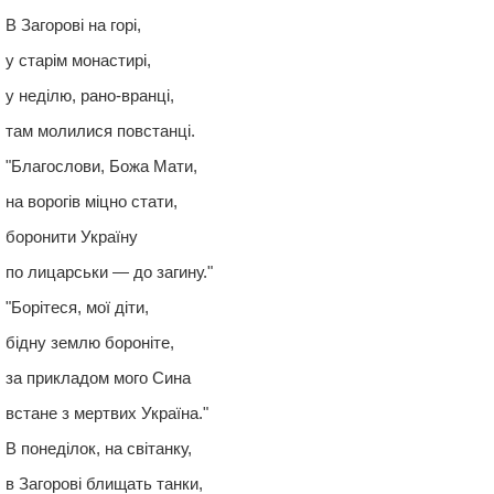
В Загорові на горі,
у старім монастирі,
у неділю, рано-вранці,
там молилися повстанці.
"Благослови, Божа Мати,
на ворогів міцно стати,
боронити Україну
по лицарськи — до загину."
"Борітеся, мої діти,
бідну землю бороніте,
за прикладом мого Сина
встане з мертвих Україна."
В понеділок, на світанку,
в Загорові блищать танки,