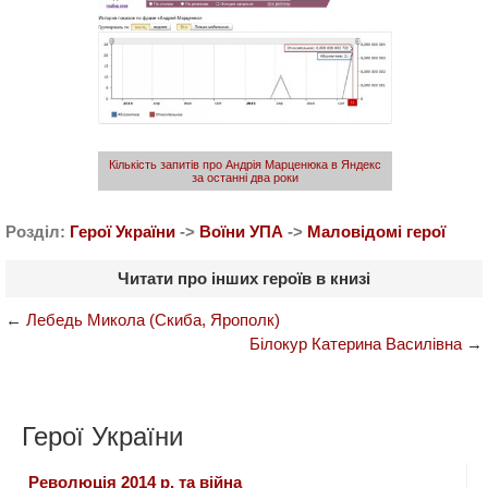
Кількість запитів про Андрія Марценюка в Яндекс
за останні два роки
Розділ:
Герої України
->
Воїни УПА
->
Маловідомі герої
Читати про інших героїв в книзі
←
Лебедь Микола (Скиба, Ярополк)
Білокур Катерина Василівна
→
Герої України
Революція 2014 р. та війна