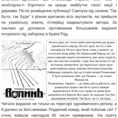
необхідності боротися за краще майбутнє своєї нації і
держави. Після розміщення публікації Самчука під назвою "Так
було, так буде" з різкою критикою всіх окупантів, які прийшли
на українську землю, гітлерівці заарештували автора. За
заклики до допомоги противникам більшовиків видання
потрапило під заборону в Країні Рад.
Читали видання не тільки на території однойменного регіону, а
й далеко за його межами. Різдвяний номер, який побачив світ 7
січня, вийшов накладом 60 тисяч примірників. На газету