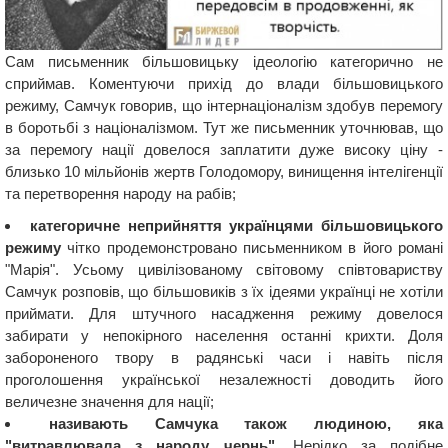
Сам письменник більшовицьку ідеологію категорично не
сприймав. Коментуючи прихід до влади більшовицького
режиму, Самчук говорив, що інтернаціоналізм здобув перемогу
в боротьбі з націоналізмом. Тут же письменник уточнював, що
за перемогу нації довелося заплатити дуже високу ціну -
близько 10 мільйонів жертв Голодомору, винищення інтелігенції
та перетворення народу на рабів;
категоричне неприйняття українцями більшовицького
режиму
чітко продемонстровано письменником в його романі
"Марія". Усьому цивілізованому світовому співтовариству
Самчук розповів, що більшовиків з їх ідеями українці не хотіли
приймати. Для штучного насадження режиму довелося
забирати у непокірного населення останні крихти. Доля
забороненого твору в радянські часи і навіть після
проголошення української незалежності доводить його
величезне значення для нації;
називають Самчука також людиною, яка
"витравлювала з народу чернь".
Нерідко за подібне