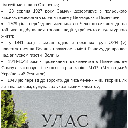
гімназії імені Івана Стешенка;
23 серпня 1927 року Самчук дезертирує з польського
війська, переходить кордон і живе у Веймарській Німеччини;
1929 рік - переїзд письменника до Чехословаччини, де на
той час відбувалися головні події українського культурного
життя;
у 1941 році в складі однієї з похідних груп ОУН (м)
повертається на Волинь, проживає в місті Рівному, де працює
над випуском газети "Волинь";
1944-1948 роки - проживання письменника в Німеччині, де
Самчук засновує і очолює організацію МУР (Мистецький
Український Розвиток);
1948 рік переїзд до Торонто, де письменник жив, творив і, як
зізнавався сам, сумував за українським кліматом;