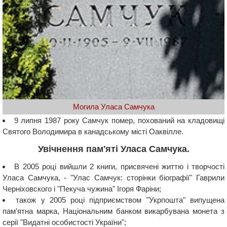
Могила Уласа Самчука
9 липня 1987 року Самчук помер, похований на кладовищі
Святого Володимира в канадському місті Оаквілле.
Увічнення пам'яті Уласа Самчука.
В 2005 році вийшли 2 книги, присвячені життю і творчості
Уласа Самчука, - "Улас Самчук: сторінки біографії" Гаврили
Черніховского і "Пекуча чужина" Ігоря Фаріни;
також у 2005 році підприємством "Укрпошта" випущена
пам'ятна марка, Національним банком викарбувана монета з
серії "Видатні особистості України";