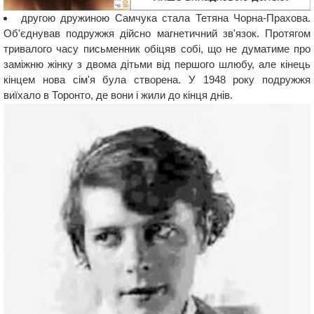
другою дружиною Самчука стала Тетяна Чорна-Прахова.
Об'єднував подружжя дійсно магнетичний зв'язок. Протягом
тривалого часу письменник обіцяв собі, що не думатиме про
заміжню жінку з двома дітьми від першого шлюбу, але кінець
кінцем нова сім'я була створена. У 1948 року подружжя
виїхало в Торонто, де вони і жили до кінця днів.