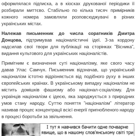
оформлялася підписка, а в кіосках друкованої періодики її
розбирали миттєво. Стабільно по кілька тисяч примірників
кожного номера замовляли розповсюджувачі в різних
українських містах.
Належав письменник до числа соратників Дмитра
Донцова,
підтримував націоналістичні ідеї. З-за кордону
надсилав свої твори для публікації на сторінках "Вісника",
видання культового для українських націоналістів.
Примітним є визначення суті націоналізму, яке свого часу
давав Улас Самчук. Письменник відзначав, що український
націоналізм істотно відрізняється від подібного руху в інших
європейських країнах. В українському випадку націоналізм не
містить домішків фашизму або націонал-соціалізму. Для
українців націоналізм є ідеєю, яка зароджується з природних
умов стану народу. Суттю поняття "націоналізм" літератор
називав процес концентрації всієї енергії пригнобленого народу
в процесі боротьби за звільнення.