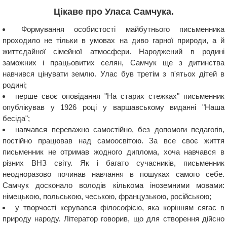
Цікаве про Уласа Самчука.
Формування особистості майбутнього письменника
проходило не тільки в умовах на диво гарної природи, а й
життєдайної сімейної атмосфери. Народжений в родині
заможних і працьовитих селян, Самчук ще з дитинства
навчився цінувати землю. Улас був третім з п'ятьох дітей в
родині;
перше своє оповідання "На старих стежках" письменник
опублікував у 1926 році у варшавському виданні "Наша
бесіда";
навчався переважно самостійно, без допомоги педагогів,
постійно працював над самоосвітою. За все своє життя
письменник не отримав жодного диплома, хоча навчався в
різних ВНЗ світу. Як і багато сучасників, письменник
неодноразово починав навчання в пошуках самого себе.
Самчук досконало володів кількома іноземними мовами:
німецькою, польською, чеською, французькою, російською;
у творчості керувався філософією, яка корінням сягає в
природу народу. Літератор говорив, що для створення дійсно