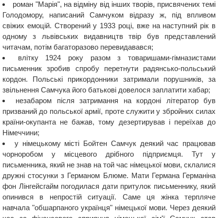
роман "Марія", на відміну від інших творів, присвячених темі
Голодомору, написаний Самчуком відразу ж, під впливом
свіжих емоцій. Створений у 1933 році, вже на наступний рік в
одному з львівських видавництв твір був представлений
читачам, потім багаторазово перевидавався;
влітку 1924 року разом з товаришами-гімназистами
письменник зробив спробу перетнути радянсько-польський
кордон. Польські прикордонники затримали порушників, за
звільнення Самчука його батькові довелося заплатити хабар;
незабаром після затримання на кордоні літератор був
призваний до польської армії, проте служити у збройних силах
країни-окупанта не бажав, тому дезертирував і переїхав до
Німеччини;
у німецькому місті Бойтен Самчук деякий час працював
чорноробом у місцевого дрібного підприємця. Тут у
письменника, який не знав на той час німецької мови, склалися
дружні стосунки з Германом Блюме. Мати Германа Германіна
фон Лінгейсгайм погодилася дати притулок письменнику, який
опинився в непростій ситуації. Саме ця жінка терпляче
навчала "обшарпаного українця" німецької мови. Через деякий