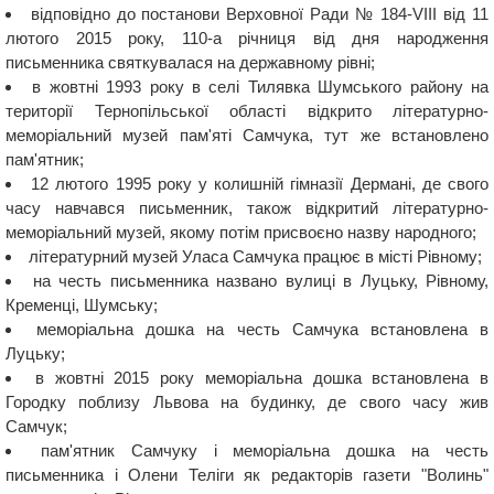
відповідно до постанови Верховної Ради № 184-VIII від 11
лютого 2015 року, 110-а річниця від дня народження
письменника святкувалася на державному рівні;
в жовтні 1993 року в селі Тилявка Шумського району на
території Тернопільської області відкрито літературно-
меморіальний музей пам'яті Самчука, тут же встановлено
пам'ятник;
12 лютого 1995 року у колишній гімназії Дермані, де свого
часу навчався письменник, також відкритий літературно-
меморіальний музей, якому потім присвоєно назву народного;
літературний музей Уласа Самчука працює в місті Рівному;
на честь письменника названо вулиці в Луцьку, Рівному,
Кременці, Шумську;
меморіальна дошка на честь Самчука встановлена ​​в
Луцьку;
в жовтні 2015 року меморіальна дошка встановлена ​​в
Городку поблизу Львова на будинку, де свого часу жив
Самчук;
пам'ятник Самчуку і меморіальна дошка на честь
письменника і Олени Теліги як редакторів газети "Волинь"