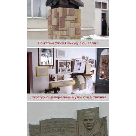
Пам'ятник Уласу Самчуку в с. Телявка
Лтературно-меморіальний музей Уласа Самчука