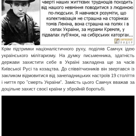
Крім підтримки націоналістичного руху, поділяв Самчук ідею
українського мілітаризму. На думку письменника, здатність
держави захистити себе в Україні закладена ще за часів
Київської Русі та козацтва. До співвітчизників він звертався із
закликом відмовитися від занепадницьких настроїв 19 століття
і ниття про "смерть України". Замість цього Самчук вважав за
доцільне захист своєї країни у збройній боротьбі.