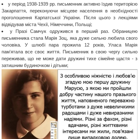
у період 1938-1939 рр. письменник активно їздив територією
Закарпаття, переконуючи місцеве населення в необхідності
проголошення Карпатської України. Після цього з лекціями
відвідував міста Чехії, Німеччини, Польщі;
у Празі Самчук одружився в перший раз. Обраницею
письменника стала Марія Зоц, яка дуже сильно любила свого
чоловіка. У шлюбі пара прожила 12 років, Уласа Марія
пам'ятала все своє життя. Письменник в свою чергу сильно
переживав, що не може дати дружині тихе сімейне щастя - з
затишним будиночком і дітьми;