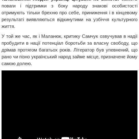
поваги і підтримки з боку народу знакові особистості
отримують тільки брехню про себе, приниження і в кінцевому
результаті виявляються відкинутими на узбіччя культурного
життя.
У той же час, як і Маланюк, критику Самчук озвучував в надії
пробудити в нації потенціал боротьби за власну свободу, що
дрімав протягом багатьох років. Літератор був упевнений, що
рано чи пізно український народ займе місце, призначене йому
самою долею.