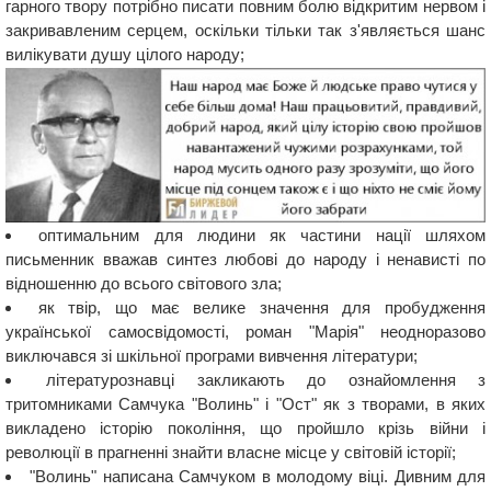
гарного твору потрібно писати повним болю відкритим нервом і
закривавленим серцем, оскільки тільки так з'являється шанс
вилікувати душу цілого народу;
оптимальним для людини як частини нації шляхом
письменник вважав синтез любові до народу і ненависті по
відношенню до всього світового зла;
як твір, що має велике значення для пробудження
української самосвідомості, роман "Марія" неодноразово
виключався зі шкільної програми вивчення літератури;
літературознавці закликають до ознайомлення з
тритомниками Самчука "Волинь" і "Ост" як з творами, в яких
викладено історію покоління, що пройшло крізь війни і
революції в прагненні знайти власне місце у світовій історії;
"Волинь" написана Самчуком в молодому віці. Дивним для