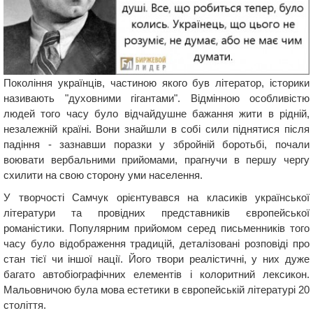
Покоління українців, частиною якого був літератор, історики
називають "духовними гігантами". Відмінною особливістю
людей того часу було відчайдушне бажання жити в рідній,
незалежній країні. Вони знайшли в собі сили піднятися після
падіння - зазнавши поразки у збройній боротьбі, почали
воювати вербальними прийомами, прагнучи в першу чергу
схилити на свою сторону уми населення.
У творчості Самчук орієнтувався на класиків української
літератури та провідних представників європейської
романістики. Популярним прийомом серед письменників того
часу було відображення традицій, деталізовані розповіді про
стан тієї чи іншої нації. Його твори реалістичні, у них дуже
багато автобіографічних елементів і колоритний лексикон.
Мальовничою була мова естетики в європейській літературі 20
століття.