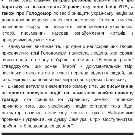
боротьбу за незалежність України, яку вели бійці УПА, а
також про Голодомор
як засіб знищити українську націю за
допомогою винищення сільського населення. Головною метою
написання творів, що описують певні моменти української
історії, письменник називав ознайомлення читачів з
правдивими відомостями;
здивування викликає те, що один з найяскравіших творів,
присвячених темі Голодомору, написала людина, яка своїми
очима подій того часу в Україні не бачила. Очевидці трагедії
стверджують, що роман "Марія" - документальний твір,
настільки точно автор в тексті передав відчуття людей, що
спостерігають за повільною смертю своїх рідних і близьких;
цікавою деталлю знаменитого роману є те, що
письменник
не просто описував події, він намагався знайти причину
трагедії
, яка прийшла на українську землю. Головною
причиною того, що українську націю спіткала така біда,
літератор називав величезну кількість гріхів. Найтяжчими
провинами українців, на думку Самчука, є гріх відступництва,
прийняття більшовицької ідеології.