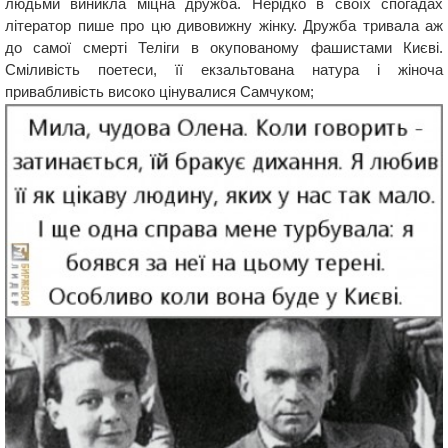
людьми виникла міцна дружба. Нерідко в своїх спогадах
літератор пише про цю дивовижну жінку. Дружба тривала аж
до самої смерті Теліги в окупованому фашистами Києві.
Сміливість поетеси, її екзальтована натура і жіноча
привабливість високо цінувалися Самчуком;