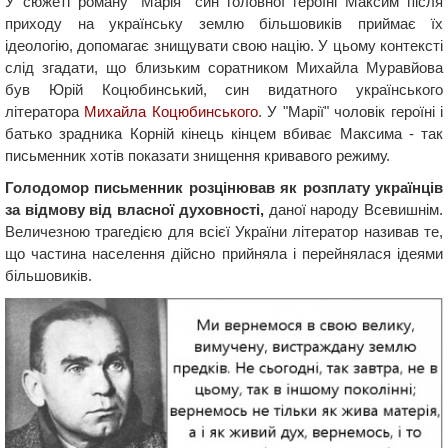
У сюжеті роману "Марія" син головної героїні Максим після
приходу на українську землю більшовиків приймає їх
ідеологію, допомагає знищувати свою націю. У цьому контексті
слід згадати, що близьким соратником Михайла Муравйова
був Юрій Коцюбинський, син видатного українського
літератора
Михайла Коцюбинського
. У "Марії" чоловік героїні і
батько зрадника Корній кінець кінцем вбиває Максима - так
письменник хотів показати знищення кривавого режиму.
Голодомор письменник розцінював як розплату українців
за відмову від власної духовності,
даної народу Всевишнім.
Величезною трагедією для всієї України літератор називав те,
що частина населення дійсно прийняла і перейнялася ідеями
більшовиків.