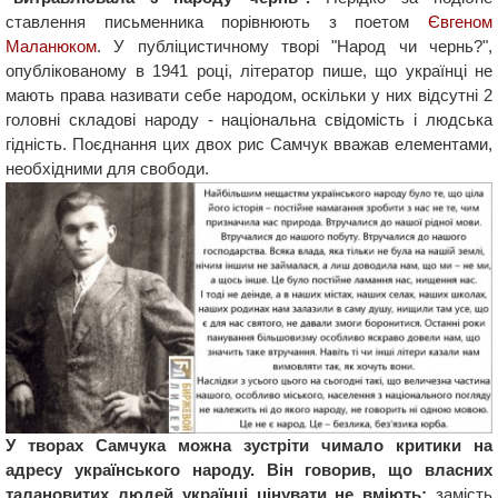
ставлення письменника порівнюють з поетом
Євгеном
Маланюком
. У публіцистичному творі "Народ чи чернь?",
опублікованому в 1941 році, літератор пише, що українці не
мають права називати себе народом, оскільки у них відсутні 2
головні складові народу - національна свідомість і людська
гідність. Поєднання цих двох рис Самчук вважав елементами,
необхідними для свободи.
У творах Самчука можна зустріти чимало критики на
адресу українського народу. Він говорив, що власних
талановитих людей українці цінувати не вміють:
замість