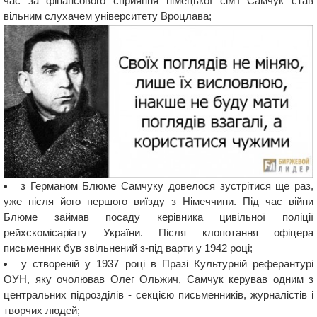
час за фінансового сприяння німецької сім'ї Самчук став
вільним слухачем університету Вроцлава;
з Германом Блюме Самчуку довелося зустрітися ще раз,
уже після його першого виїзду з Німеччини. Під час війни
Блюме займав посаду керівника цивільної поліції
рейхскомісаріату України. Після клопотання офіцера
письменник був звільнений з-під варти у 1942 році;
у створеній у 1937 році в Празі Культурній реферантурі
ОУН, яку очолював Олег Ольжич, Самчук керував одним з
центральних підрозділів - секцією письменників, журналістів і
творчих людей;