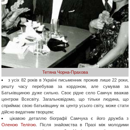
Тетяна Чорна-Прахова
з усіх 82 років в Україні письменник прожив лише 22 роки,
решту часу перебував за кордоном, але сумував за
Батьківщиною дуже сильно. Своє рідне село Самчук вважав
центром Всесвіту. Загальновідомо, що тільки людина, що
сприймає свою батьківщину як центр усього світу, може стати
дійсно видатним творцем;
цікавою деталлю біографії Самчука є його дружба з
Оленою Телігою
. Після знайомства в Празі між молодими