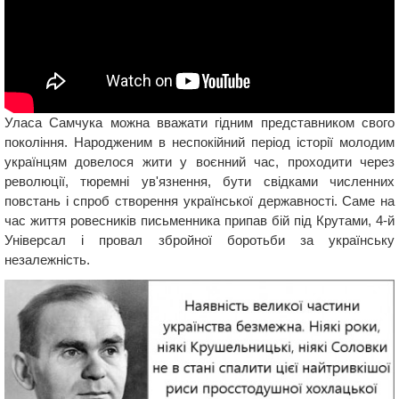
Уласа Самчука можна вважати гідним представником свого
покоління. Народженим в неспокійний період історії молодим
українцям довелося жити у воєнний час, проходити через
революції, тюремні ув'язнення, бути свідками численних
повстань і спроб створення української державності. Саме на
час життя ровесників письменника припав бій під Крутами, 4-й
Універсал і провал збройної боротьби за українську
незалежність.