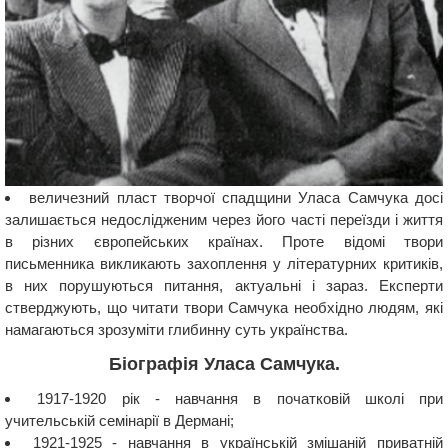
величезний пласт творчої спадщини Уласа Самчука досі
залишається недослідженим через його часті переїзди і життя
в різних європейських країнах. Проте відомі твори
письменника викликають захоплення у літературних критиків,
в них порушуються питання, актуальні і зараз. Експерти
стверджують, що читати твори Самчука необхідно людям, які
намагаються зрозуміти глибинну суть українства.
Біографія Уласа Самчука.
1917-1920 рік - навчання в початковій школі при
учительській семінарії в Дермані;
1921-1925 - навчання в українській змішаній приватній