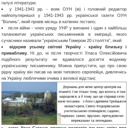
галузі літератури;
у 1941-1943 рр. - вояк ОУН (м) і головний редактор
найпопулярнішої у 1941-1943 рр. української газети ОУН
"Волинь", який провів місяць в катівнях гестапо;
після війни - член уряду УНР у вигнанні і один з найбільш
талановитих українських письменників в еміграції, якого
сучасники називали "українським Гомером 20 століття", який
відкрив усьому світові Україну - країну близьку і
привабливу.
Ні до, ні після творчості Уласа Олексійовича
подібного результату не вдавалося досягти жодному
українському письменнику. Можна припустити, що про свою
рідну країну він писав на мові типового європейця, дивлячись
на Україну люблячими очима з великої відстані;
саме Улас Самчук вперше розповів всьому світу про