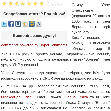
Самчук Улас
Олексійович
Сподобалась стаття? Поділіться!
(народився 20 лютого
1905 року в селі
Дермань на території
сучасного
Висловіть свою думку!
Здолбунівського
району Рівненської
comments powered by HyperComments
області, помер 9
липня 1987 року в Торонто (Канада) - український письменник,
публіцист, журналіст, один із засновників газети "Волинь", член
уряду УНР у вигнанні.
Улас Самчук - легенда української еміграції, чиє ім'я було
назавжди заборонено в СРСР, але широко відомо на Заході.
У 1937-1941 рр. - голова спілки письменників ОУН у Празі,
його своїм керівником обрали такі визнані майстри слова, як
Олександр Олесь
, Олег Ольжич,
Олена Теліга
та ін. Таке
визнання не випадковість: трилогія Уласа Самчука "Волинь"
(1932-1937) до війни висувалася на Нобелівську премію в