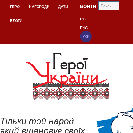
ВОЙТИ
ГЕРОЇ
НАГОРОДИ
ДАТИ
РУС
БЛОГИ
ENG
УКР
Тільки той народ,
який вшановує своїх