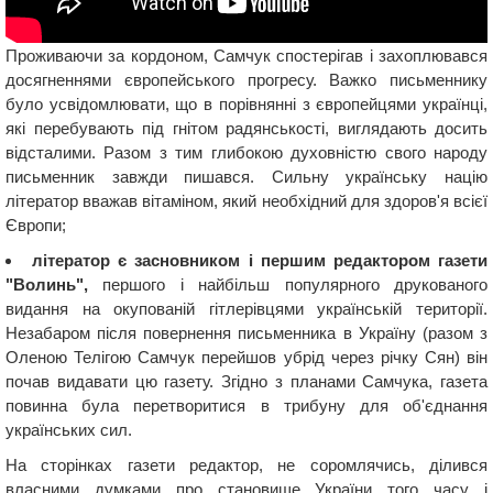
Проживаючи за кордоном, Самчук спостерігав і захоплювався
досягненнями європейського прогресу. Важко письменнику
було усвідомлювати, що в порівнянні з європейцями українці,
які перебувають під гнітом радянськості, виглядають досить
відсталими. Разом з тим глибокою духовністю свого народу
письменник завжди пишався. Сильну українську націю
літератор вважав вітаміном, який необхідний для здоров'я всієї
Європи;
літератор є засновником і першим редактором газети
"Волинь",
першого і найбільш популярного друкованого
видання на окупованій гітлерівцями українській території.
Незабаром після повернення письменника в Україну (разом з
Оленою Телігою Самчук перейшов убрід через річку Сян) він
почав видавати цю газету. Згідно з планами Самчука, газета
повинна була перетворитися в трибуну для об'єднання
українських сил.
На сторінках газети редактор, не соромлячись, ділився
власними думками про становище України того часу і