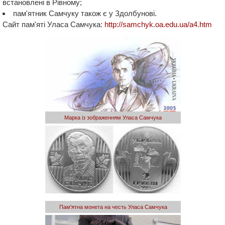
встановлені в Рівному;
пам'ятник Самчуку також є у Здолбунові.
Сайт пам'яті Уласа Самчука:
http://samchyk.oa.edu.ua/a4.htm
Марка із зображенням Уласа Самчука
Пам'ятна монета на честь Уласа Самчука