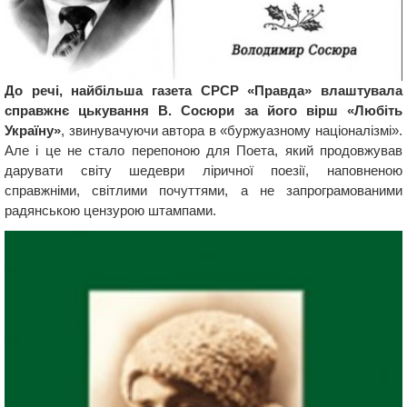
До речі, найбільша газета СРСР «Правда» влаштувала
справжнє цькування В. Сосюри за його вірш «Любіть
Україну»
, звинувачуючи автора в «буржуазному націоналізмі».
Але і це не стало перепоною для Поета, який продовжував
дарувати світу шедеври ліричної поезії, наповненою
справжніми, світлими почуттями, а не запрограмованими
радянською цензурою штампами.