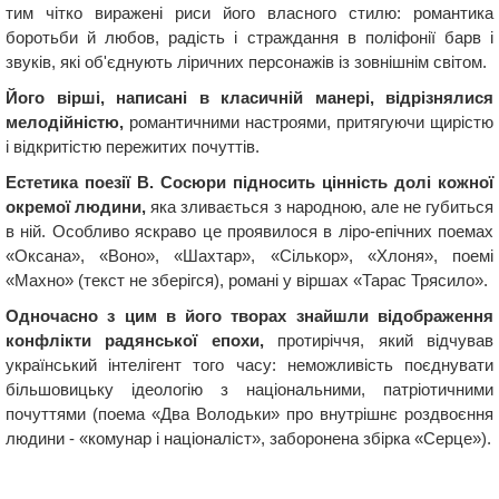
тим чітко виражені риси його власного стилю: романтика
боротьби й любов, радість і страждання в поліфонії барв і
звуків, які об'єднують ліричних персонажів із зовнішнім світом.
Його вірші, написані в класичній манері, відрізнялися
мелодійністю,
романтичними настроями, притягуючи щирістю
і відкритістю пережитих почуттів.
Естетика поезії В. Сосюри підносить цінність долі кожної
окремої людини,
яка зливається з народною, але не губиться
в ній. Особливо яскраво це проявилося в ліро-епічних поемах
«Оксана», «Воно», «Шахтар», «Сількор», «Хлоня», поемі
«Махно» (текст не зберігся), романі у віршах «Тарас Трясило».
Одночасно з цим в його творах знайшли відображення
конфлікти радянської епохи,
протиріччя, який відчував
український інтелігент того часу: неможливість поєднувати
більшовицьку ідеологію з національними, патріотичними
почуттями (поема «Два Володьки» про внутрішнє роздвоєння
людини - «комунар і націоналіст», заборонена збірка «Серце»).