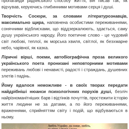
пропаганди радянського способу життя, він писав так, як
відчував, керуючись глибинними мотивами серця і душі.
Творчість Сосюри, ​​за словами літературознавців,
максимально щира,
наповнена особистими переживаннями,
сонячними відблисками, що віддзеркалюють, здається, саму
душу українського народу. Його поетичне слово - це чудовий
світ любові, теплої, як морська хвиля, світлої, як безхмарне
небо, чарівної, як казка.
Ліричні вірші, поеми, автобіографічна проза великого
українського поета пронизані неповторними мотивами
переживань любові і ненависті, радості і страждань, душевних
злетів і падінь.
Йому вдалося неможливе - в своїх творах передати
найдрібніші нюанси психологічних порухів душі,
безліч
найрізноманітніших барв і відтінків почуттів, простежити історію
життя людини не за датами, а по його переживаннями,
враженнями, сприйняттям світу і подій, що відбуваються в
ньому.