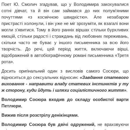
Поет Ю. Смолич згадував, що у Володимира закохувалися
сотні дівчат, та й він сам займався до них полум'яними
почуттями «з космічною швидкістю». Але незабаром
пристрасті холонули, і він уже не міг зрозуміти, як взагалі вони
могли з'явитися. Тому в його ранніх віршах стільки бурхливих
емоцій, стільки радості і страждань від любовних переживань,
скільки часто не буває у іншого письменника за всю його
творчість. До речі, цей період життя, включаючи вірші,
відображений в автобіографічному романі письменника «Третя
рота».
Досить оригінальний один з висловів самого Сосюри, що
відноситься до сексуальних відносин:
«Завдання статевого
виховання - направити владу статевих інстинктів у ту
ж сторону, куди йдуть і шляхи соціалістичного життя»
.
Володимир Сосюра входив до складу особистої варти
Петлюри.
Вижив після розстрілу денікінцями.
Володимир Сосюра був двічі одружений,
не враховуючи