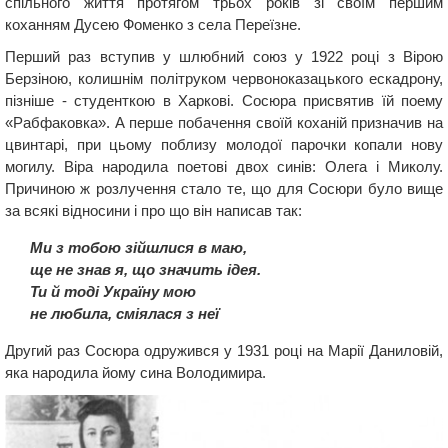
спільного життя протягом трьох років зі своїм першим
коханням Дусею Фоменко з села Переїзне.
Перший раз вступив у шлюбний союз у 1922 році з Вірою
Берзіною, колишнім політруком червоноказацького ескадрону,
пізніше - студенткою в Харкові. Сосюра присвятив їй поему
«Рабфаковка». А перше побачення своїй коханій призначив на
цвинтарі, при цьому поблизу молодої парочки копали нову
могилу. Віра народила поетові двох синів: Олега і Миколу.
Причиною ж розлучення стало те, що для Сосюри було вище
за всякі відносини і про що він написав так:
Ми з тобою зійшлися в маю,
ще не знав я, що значить ідея.
Ти й тоді Україну мою
не любила, сміялася з неї
Другий раз Сосюра одружився у 1931 році на Марії Даниловій,
яка народила йому сина Володимира.