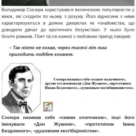
Володимир Сосюра користувався величезною популярністю у
жінок, які сходили по ньому з розуму. Його відносини з ними
характеризуються в деяких джерелах як «знайомства, що
доводили дівчат до еротичного безумства». У нього було
безліч романів. Поет після кожної з любовних пригод говорив:
– Так ніхто не кохав, через тисячі літ лиш
приходить подібне кохання.
Сосюра називав себе «сивим хлопчиком», інші його
іменували «Дон Жуаном», «прототипом Івана
Бездомного», «душевним ексгібіціоністом».