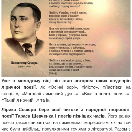
Уже в молодому віці він став автором таких шедеврів
ліричної поезії,
як «Осінні зорі», «Місто», «Ластівки на
сонці...», «Магнолії лимонний дух...», «Вже в золоті поля...»,
«Такий я ніжний...» та ін.
Лірика Сосюри бере свої витоки з народної творчості,
поезії Тараса Шевченка і поетів пізніших часів.
Його рання
поезія також спирається на символізм і імпресіонізм, які на той
час були найбільш популярними течіями в літературі. Разом з