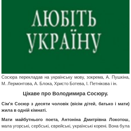
Сосюра перекладав на українську мову, зокрема, А. Пушкіна,
М. Лермонтова, А. Блока, Христо Ботева, І. Петнікова і ін.
Цікаве про Володимира Сосюру.
Сім'я Сосюр з десяти чоловік (вісім дітей, батько і мати)
жила в одній кімнаті.
Мати майбутнього поета, Антоніна Дмитрівна Локотош,
мала угорські, сербські, єврейські, українські корені. Вона була