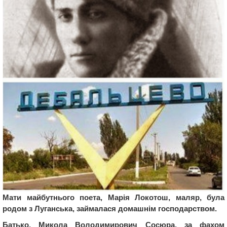
Мати майбутнього поета, Марія Локотош, маляр, була
родом з Луганська, займалася домашнім господарством.
Батько, Микола Володимирович Сосюра, за фахом