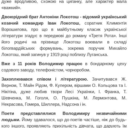
дуже вродливою, схожою на циганку, але характер мала
«важкий».
Двоюрідний брат Антоніни Локотош - відомий український
козачий командир Іван Локотош,
соратник Климентія
Ворошилова, про що в майбутньому класик української
літератури згадує в передмові до роману «Третя Рота». Інші
його родичі на прізвище Локотош воювали в складі
білогвардійських формувань, зокрема поручик Михайло
Локотош, який загинув у 1919 році поблизу Луганська.
Вже з 11 років Володимир працює
в бондарному цеху
содового заводу, телефоністом, чорноробом.
Захоплювався співом і літературою.
Зачитувався Ж.
Верном, Т. Майн Рідом, Ф. Купером, віршами О. Кольцова та І.
Нікітіна, дуже любив твори Лесі Українки, І. Франка, Т.
Шевченка, М. Гоголя, О. Пушкіна, М. Лермонтова, М.
Некрасова, Гомера, Шиллера, Надсона і ін.
Поети представлялися Володимиру незвичайними
людьми.
Йому здавалося, що до поетів частіше, ніж до будь-
кого іншого, проявляють прихільність дівчата, що дарують їм