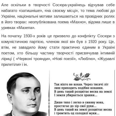
Але оскільки в творчості Сосюра-українець відчував себе
набагато «затишніше», «на своєму місці», то тема любові до
України, національні мотиви залишаються на провідних ролях
в його творах: неопублікована поема «Махно», відома лише в
уривках «Мазепа».
На початку 1930-х років це призвело до конфлікту Сосюри з
комуністичною партією, членом якої він був з 1920 року. Це,
втім, не завадило йому стати практично єдиним в Україні
поетом, хто більшу частину творчості присвячував інтимній
ліриці ( «Червоні троянди», «Нові поезії», «Люблю», «Журавлі
прилетіли» і ін.