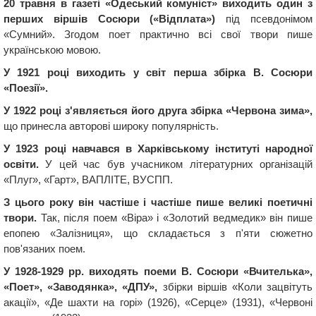
20 травня в газеті «Одеський комуніст» виходить один з
перших віршів Сосюри («Відплата»)
під псевдонімом
«Сумний». Згодом поет практично всі свої твори пише
українською мовою.
У 1921 році виходить у світ перша збірка В. Сосюри
«Поезії».
У 1922 році з'являється його друга збірка «Червона зима»,
що принесла авторові широку популярність.
У 1923 році навчався в Харківському інституті народної
освіти.
У цей час був учасником літературних організацій
«Плуг», «Гарт», ВАПЛІТЕ, ВУСПП.
З цього року він частіше і частіше пише великі поетичні
твори.
Так, після поем «Віра» і «Золотий ведмедик» він пише
епопею «Залізниця», що складається з п'яти сюжетно
пов'язаних поем.
У 1928-1929 рр. виходять поеми В. Сосюри «Вчителька»,
«Поет», «Заводянка», «ДПУ»,
збірки віршів «Коли зацвітуть
акації», «Де шахти на горі» (1926), «Серце» (1931), «Червоні