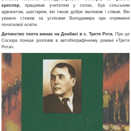
кресляр,
працював учителем у селах, був сільським
адвокатом, шахтарем, він також добре малював і співав. Він
уважно стежив за успіхами Володимира при отриманні
початкової освіти.
Дитинство поета минає на Донбасі в с. Третя Рота.
Про це
Сосюра пізніше розповів в автобіографічному романі «Третя
Рота».