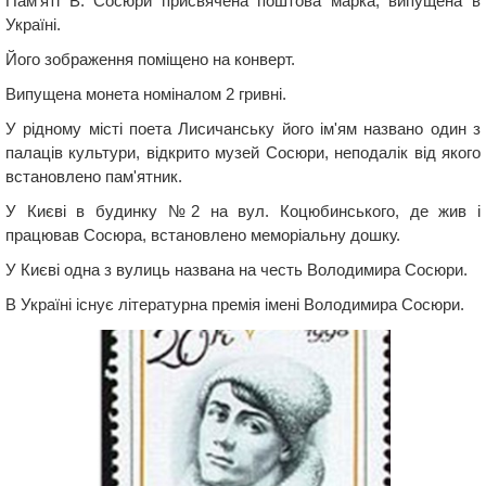
Пам'яті В. Сосюри присвячена поштова марка, випущена в
Україні.
Його зображення поміщено на конверт.
Випущена монета номіналом 2 гривні.
У рідному місті поета Лисичанську його ім'ям названо один з
палаців культури, відкрито музей Сосюри, ​​неподалік від якого
встановлено пам'ятник.
У Києві в будинку №2 на вул. Коцюбинського, де жив і
працював Сосюра, встановлено меморіальну дошку.
У Києві одна з вулиць названа на честь Володимира Сосюри.
В Україні існує літературна премія імені Володимира Сосюри.