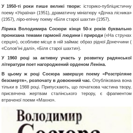
У 1950-ті роки пише великі твори:
історико-публіцистичну
поему «Україна» (1951), драматичну мініатюру «Дочка лісника»
(1957), ліро-епічну поему «Біля старої шахти» (1957).
Лірика Володимира Сосюри кінця 50-х років буквально
пронизана темами гармонії людини і природи
(«На струнах
серця»), особливе місце в ній займає образ рідної Донеччини (
«Солов'їні далі», «Біля старої шахти»).
У 1960 році за активну участь у розвитку радянської
літератури поет нагороджений орденом Леніна.
В цьому ж році Сосюра завершує поему «Розстріляне
безсмертя», розпочату в довоєнний час.
Опублікована вона
тільки в 1988 році. Припускають, що початкова частина твору,
присвячена жертвам сталінського терору, є фрагментом
втраченої поеми «Махно».