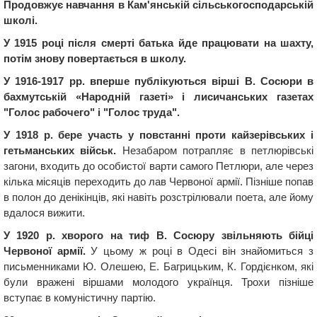
Продовжує навчання в Кам'янській сільськогосподарській
школі.
У 1915 році після смерті батька йде працювати на шахту,
потім знову повертається в школу.
У 1916-1917 рр. вперше публікуються вірші В. Сосюри в
бахмутській «Народній газеті» і лисичанських газетах
"Голос рабочего" і "Голос труда".
У 1918 р. бере участь у повстанні проти кайзерівських і
гетьманських військ.
Незабаром потрапляє в петлюрівські
загони, входить до особистої варти самого Петлюри, але через
кілька місяців переходить до лав Червоної армії. Пізніше попав
в полон до денікінців, які навіть розстрілювали поета, але йому
вдалося вижити.
У 1920 р. хворого на тиф В. Сосюру звільняють бійці
Червоної армії.
У цьому ж році в Одесі він знайомиться з
письменниками Ю. Олешею, Е. Багрицьким, К. Гордієнком, які
були вражені віршами молодого українця. Трохи пізніше
вступає в комуністичну партію.