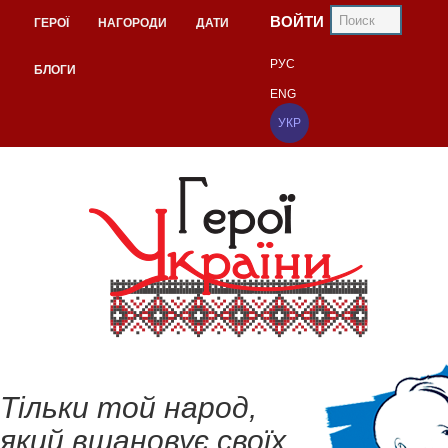
ВОЙТИ
ГЕРОЇ
НАГОРОДИ
ДАТИ
РУС
БЛОГИ
ENG
УКР
Тільки той народ,
який вшановує своїх