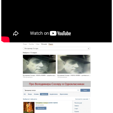
Про Володимира Сосюру в Однокласниках