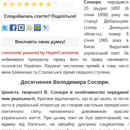
Сосюра
народився
25 грудня 1897 (6
січня 1898) року на
Сподобалась стаття? Поділіться!
станції Дебальцеве
(тепер - Донецька
область), помер 8
січня 1965 року в
Висловіть свою думку!
Києві. Видатний
comments powered by HyperComments
український поет. За
неймовірно прекрасну лірику його по праву називають
«солов'єм України». Лауреат численних премій, в тому числі
імені Шевченка та Сталінської премії першого ступеня.
Досягнення Володимира Сосюри.
Цінність творчості В. Сосюри в особливостях переданої
ним реальності.
Критики відзначають, що ні до нього, ні після
ніхто в українській літературі не створив настільки прекрасного
поетичного світу, наповненого дивовижною красою
українського життя. При цьому поет не був орієнтований, на
відміну від багатьох, на офіційну доктрину соцреалізму і