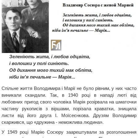
Зеленіють жита, і любов одцвіта,
і волошки у полі синіють.
Од дихання мого тихий мак обліта,
ніби ім'я печальне — Марія...
Спільне життя Володимира і Марії не було рівним, у них часто
виникали скандали. Так, в 1940 році в нападі люті від
любовних пригод свого чоловіка Марія розірвала на шматочки
частину рукописів з віршами, порізала краватки, знищила
листи від його друга І. Моїсеєнкова. Друзям Володимир
скаржився, що «дружина - неможлива людина».
У 1949 році Марію Сосюру заарештували за розголошення