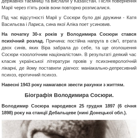
державної таємниці та вислали у Казахстан. Після повернення
Марії через п'ять років вони повторно розписалися.
Під час відсутності Марії у Сосюри було дві дружини - Катя
Васильєва і Лариса, сина якої Аліка поет усиновив.
На початку 30-х років у Володимира Сосюри стався
психічний розлад.
Причина: постійна напруга в сім'ї, втрата
двох синів, яких Віра забрала до себе, та ще оголошення
Сосюри «зоологічним націоналістом». В результаті деякий час
класик української літератури провів у психоневрологічній
лікарні, де йому поставили діагноз: маніакально-депресивний
психоз, еротичний психоз.
Навесні 1943 року намагався звести рахунки з життям.
Біографія Володимира Сосюри.
Володимир Сосюра народився 25 грудня 1897 (6 січня
1898) року на станції Дебальцеве (нині Донецької обл.).