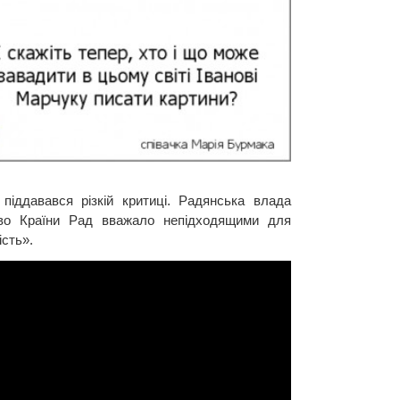
піддавався різкій критиці. Радянська влада
цтво Країни Рад вважало непідходящими для
сть».