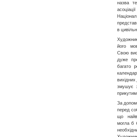
назва те
асоціа
Націона
представ
в цивільн
Художник
його мо
Свою вис
дуже пр
багато р
календа
вихідних
змушує 
прикутим
За допом
перед соб
що найв
могла б 
необхід
Художни