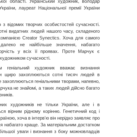
ької області. Український художник, володар
країни, лауреат Національної премії України
 з відомих творчих особистостей сучасності.
отні видатних людей нашого часу, складеного
омпанією Creator Synectics. Хоча для самого
далеко не найбільше значення, набагато
орчість у всіх її проявах. Проте Марчук є
художником сучасності.
м геніальний художник вважає визнання
ми щиро захоплюються сотні тисяч людей в
 Не захоплюються геніальними творами, напевно,
арчука не знайомі, а таких людей дійсно багато
зників.
их художників не тільки України, але і в
ся вірним рідному корінню. Генетичний код і
країною, хоча в інтерв'ю він нерідко заявляє про
я набагато краще. За матеріальним достатком
ільшої уваги і визнання з боку можновладців