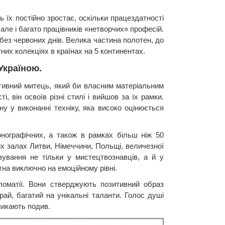
 їх постійно зростає, оскільки працездатності
ле і багато працівників «нетворчих» професій.
без червоних днів. Велика частина полотен, до
тних колекціях в країнах на 5 континентах.
Україною.
тивний митець, який би власним матеріальним
 він освоїв різні стилі і вийшов за їх рамки.
у у виконанні техніку, яка високо оцінюється
нографічних, а також в рамках більш ніж 50
х залах Литви, Німеччини, Польщі, величезної
вування не тільки у мистецтвознавців, а й у
на виключно на емоційному рівні.
ломатії. Вони стверджують позитивний образ
рай, багатий на унікальні таланти. Голос душі
ликають подив.