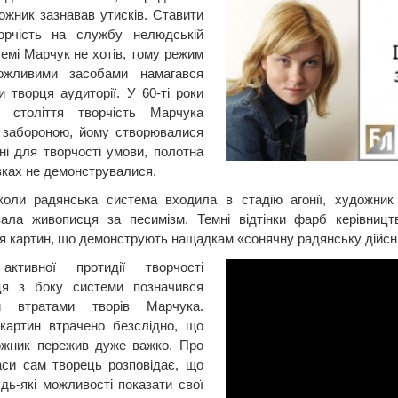
ожник зазнавав утисків. Ставити
орчість на службу нелюдській
темі Марчук не хотів, тому режим
ожливими засобами намагався
и творця аудиторії. У 60-ті роки
о століття творчість Марчука
 забороною, йому створювалися
ні для творчості умови, полотна
вках не демонструвалися.
коли радянська система входила в стадію агонії, художник 
вала живописця за песимізм. Темні відтінки фарб керівни
я картин, що демонструють нащадкам «сонячну радянську дійсні
активної протидії творчості
ця з боку системи позначився
и втратами творів Марчука.
картин втрачено безслідно, що
ожник пережив дуже важко. Про
аси сам творець розповідає, що
дь-які можливості показати свої