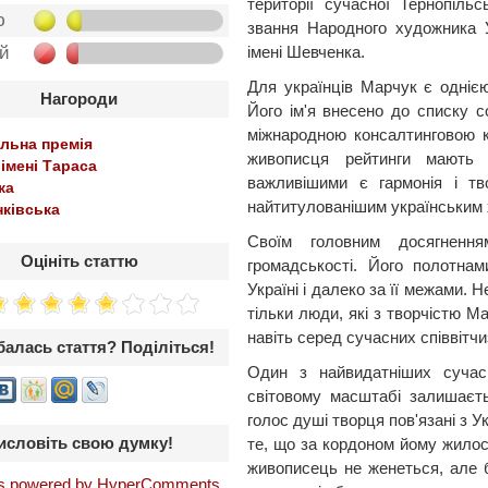
території сучасної Тернопільс
ю
звання Народного художника У
ой
імені Шевченка.
Для українців Марчук є однією
Нагороди
Його ім'я внесено до списку с
міжнародною консалтинговою к
льна премія
живописця рейтинги мають 
 імені Тараса
важливішими є гармонія і тв
ка
найтитулованішим українським 
ківська
Своїм головним досягнення
Оцініть статтю
громадськості. Його полотна
Україні і далеко за її межами.
тільки люди, які з творчістю М
навіть серед сучасних співвітчи
алась стаття? Поділіться!
Один з найвидатніших сучасн
світовому масштабі залишаєть
голос душі творця пов'язані з У
исловіть свою думку!
те, що за кордоном йому жилос
живописець не женеться, але б
 powered by HyperComments