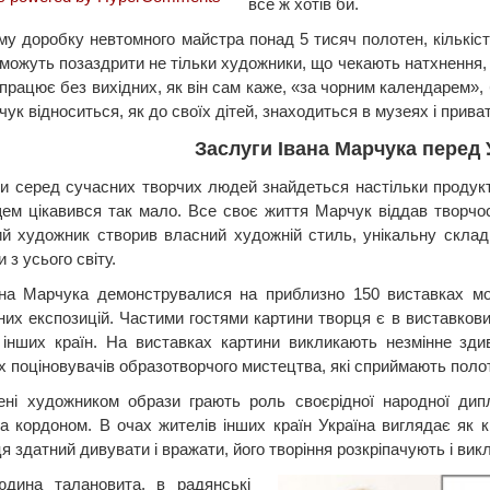
все ж хотів би.
му доробку невтомного майстра понад 5 тисяч полотен, кількість
можуть позаздрити не тільки художники, що чекають натхнення, а
працює без вихідних, як він сам каже, «за чорним календарем», 
ук відноситься, як до своїх дітей, знаходиться в музеях і прива
Заслуги Івана Марчука перед 
и серед сучасних творчих людей знайдеться настільки продук
ем цікавився так мало. Все своє життя Марчук віддав творчості,
ий художник створив власний художній стиль, унікальну складн
 з усього світу.
на Марчука демонструвалися на приблизно 150 виставках мо
них експозицій. Частими гостями картини творця є в виставкови
і інших країн. На виставках картини викликають незмінне зди
х поціновувачів образотворчого мистецтва, які сприймають полот
ені художником образи грають роль своєрідної народної дип
за кордоном. В очах жителів інших країн Україна виглядає як к
 здатний дивувати і вражати, його творіння розкріпачують і вик
юдина талановита, в радянські