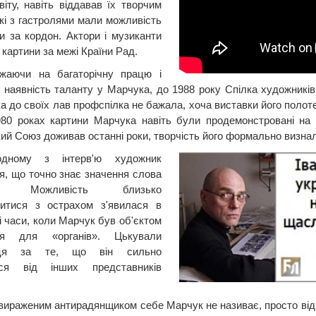
віту, навіть віддавав їх творчим
кі з гастролями мали можливість
и за кордон. Актори і музиканти
картини за межі Країни Рад.
ажаючи на багаторічну працю і
 наявність таланту у Марчука, до 1988 року Спілка художникі
а до своїх лав профспілка не бажала, хоча виставки його полоте
980 роках картини Марчука навіть були продемонстровані на в
ий Союз доживав останні роки, творчість його формально визнал
дному з інтерв'ю художник
ся, що точно знає значення слова
х». Можливість близько
митися з острахом з'явилася в
і часи, коли Марчук був об'єктом
ня для «органів». Цькували
сця за те, що він сильно
явся від інших представників
вираженим антирадянщиком себе Марчук не називає, просто від бі