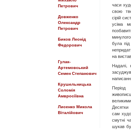
Михайло
часи худ
Петрович
свою тв
Довженко
сірій сис
Олександр
усіма м
Петрович
позбавит
минулог
Биков Леонід
була під
Федорович
непридат
на виста
Гулак-
Надалі, 
Артемовський
засуджу
Семен Степанович
написанн
Крушельницька
Період 
Соломія
живопис
Амвросіївна
великим
Лисенко Микола
Десятки 
Віталійович
сам худ
смутні ч
шукав бу