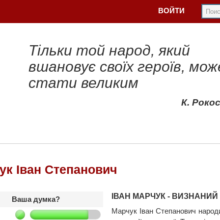
ВОЙТИ
Тільки той народ, який
вшановує своїх героїв, мож
стати великим
К. Роко
ук Іван Степанович
ІВАН МАРЧУК - ВИЗНАНИЙ
Ваша думка?
Марчук Іван Степанович народи