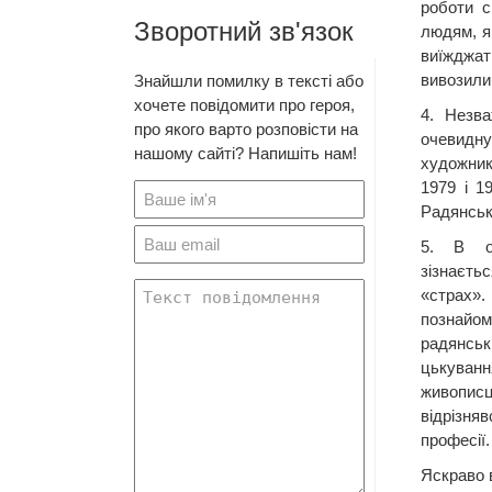
роботи с
Зворотний зв'язок
людям, я
виїжджат
вивозили 
Знайшли помилку в тексті або
хочете повідомити про героя,
4. Незв
про якого варто розповісти на
очевидну
нашому сайті? Напишіть нам!
художник
1979 і 1
Радянськ
5. В о
зізнаєть
«стра
познайо
радянськ
цькуван
живопи
відрізн
професії.
Яскраво 