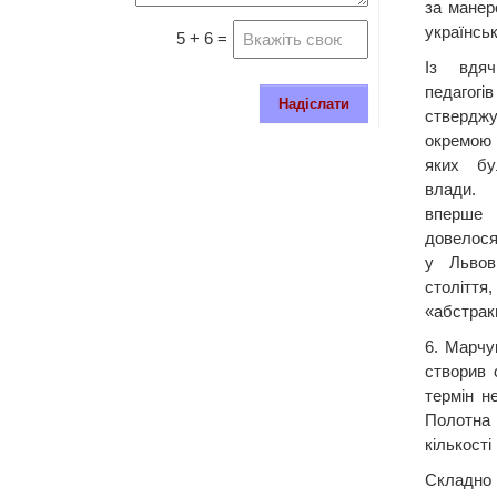
за манер
українсь
5 + 6 =
Із вдяч
педагогі
Надіслати
стверджу
окремою 
яких бу
влади. 
вперше 
довелося
у Львов
столітт
«абстрак
6. Марчу
створив 
термін н
Полотна 
кількості
Складно