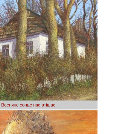
 Весняне сонце нас втішає