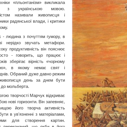
хніки «пльонтанізм» викликала
ції з українською мовою.
лістом називали живописця і
ники радянської влади, і критики
ому.
 - людина з почуттям гумору, в
ві нерідко звучать метафори.
оку продуктивність він пояснює
осто - говорить, що працює і
оків зберігає вірність «чорному
рю», в якому немає свят і
 днів. Обраний дуже давно режим
живописця день за днем бути
 до мольберта.
огою творчості Марчук відкриває
ою нові горизонти. Він запевняє,
ищою його творча активність
бути в ув'язненні з матеріалами,
ними для створення картин.
к переконаний, що якби в його