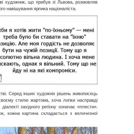
єві художник, що прибув зі Львова, розмовляв
о навішування ярлика націоналіста.
цтві. Серед інших художніх рішень живописець
воєму стилю жартома, хоча логіки насправді
діалекті західного регіону означає «плести».
ок, кожна картина складається з величезної