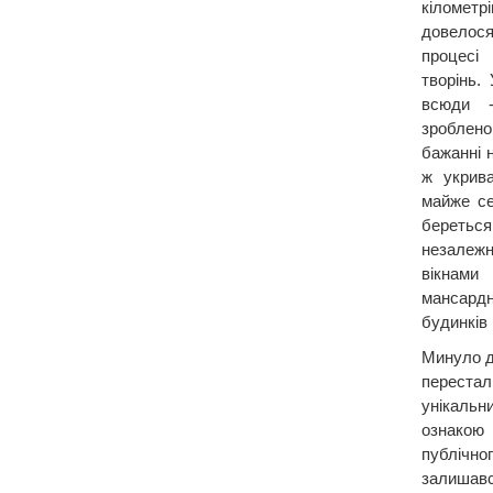
кіломет
довелося
процесі
творінь.
всюди -
зроблено
бажанні 
ж укрив
майже се
беретьс
незалеж
вікнами
мансар
будинків 
Минуло д
перестал
унікаль
ознакою 
публічн
залишавс