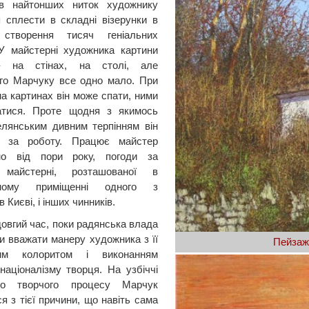
рів найтонших ниток художнику
 сплести в складні візерунки в
 створення тисяч геніальних
 У майстерні художника картини
 на стінах, на столі, але
го Марчуку все одно мало. При
на картинах він може спати, ними
атися. Проте щодня з якимось
лянським дивним терпінням він
я за роботу. Працює майстер
но від пори року, погоди за
 майстерні, розташованої в
дному приміщенні одного з
в Києві, і інших чинників.
овгий час, поки радянська влада
и вважати манеру художника з її
Пейзаж
ним колоритом і виконанням
націоналізму творця. На узбіччі
ого творчого процесу Марчук
я з тієї причини, що навіть сама