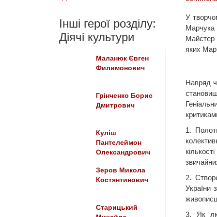
У творчо
Інші герої розділу:
Марчука 
Діячі культури
Майстер 
яких Марч
Маланюк Євген
Филимонович
Навряд ч
становищ
Грінченко Борис
Геніальн
Дмитрович
критиками
1. Полот
Куліш
колектив
Пантелеймон
кількост
Олександрович
звичайни
Зеров Микола
2. Створ
Костянтинович
України 
живописця
Старицький
3. Як л