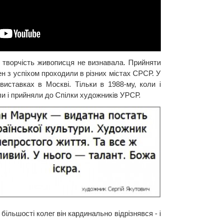
в творчість живописця не визнавала. Прийняти
н з успіхом проходили в різних містах СРСР. У
иставках в Москві. Тільки в 1988-му, коли і
и і прийняли до Спілки художників УРСР.
льшості колег він кардинально відрізнявся - і