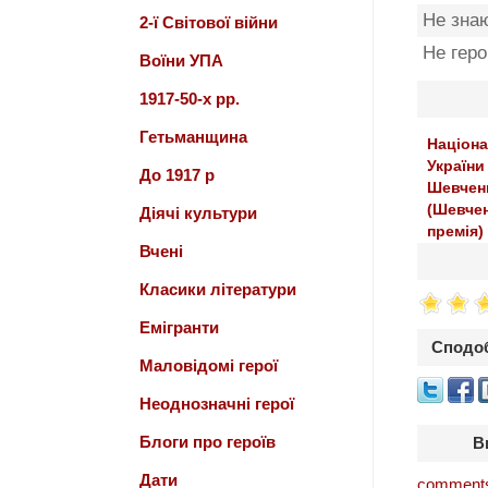
Не зна
2-ї Світової війни
Не гер
Воїни УПА
1917-50-х рр.
Гетьманщина
Націона
України
До 1917 р
Шевчен
(Шевчен
Діячі культури
премія)
Вчені
Класики літератури
Емігранти
Сподоб
Маловідомі герої
Неоднозначні герої
Блоги про героїв
В
Дати
comments