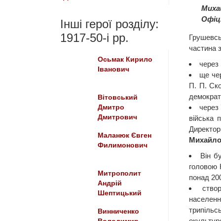
Михай
Офіц
Інші герої розділу:
1917-50-i рр.
Грушевсь
частина з
Осьмак Кирило
через 
Іванович
ще чер
П. П. Ск
демократ
Вітовський
через 
Дмитро
Дмитрович
війська 
Директор
Маланюк Євген
Михайло 
Филимонович
Він б
головою 
Митрополит
понад 200
Андрій
ство
Шептицький
населенн
трипільс
Винниченко
окультур