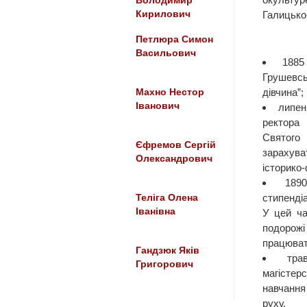
Володимир
Кирилович
Галицько-
Петлюра Симон
Васильович
1885
Грушевсь
дівчина”;
Махно Нестор
Іванович
липен
ректора 
Святог
Єфремов Сергій
зарахува
Олександрович
історико-
189
стипенді
Теліга Олена
Іванівна
У цей ча
подорож
працюват
Гандзюк Яків
тра
Григорович
магістерс
навчання
руху. 