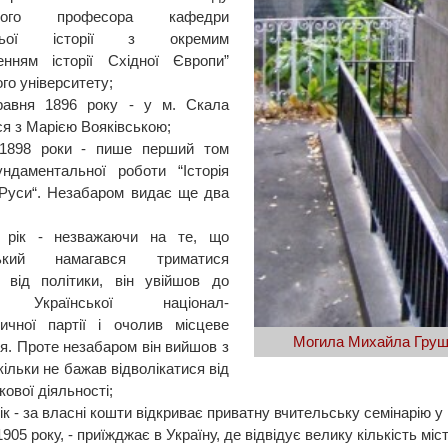
рного професора кафедри
ітньої історії з окремим
енням історії Східної Європи”
го університету;
равня 1896 року - у м. Скала
ся з Марією Вояківською;
-1898 роки - пише перший том
ндаментальної роботи “Історія
 Руси“. Незабаром видає ще два
 рік - незважаючи на те, що
ський намагався триматися
 від політики, він увійшов до
 Української націонал-
ичної партії і очолив місцеве
Могила Михайла Груше
ня. Проте незабаром він вийшов з
скільки не бажав відволікатися від
кової діяльності;
ік - за власні кошти відкриває приватну вчительську семінарію у 
1905 року, - приїжджає в Україну, де відвідує велику кількість міст