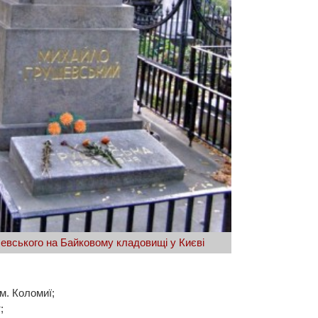
вського на Байковому кладовищі у Києві
м. Коломиї;
;