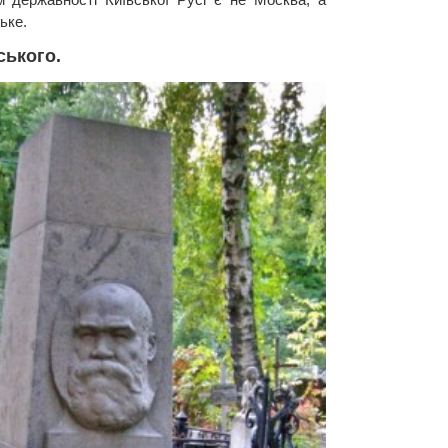
ьке.
ського.