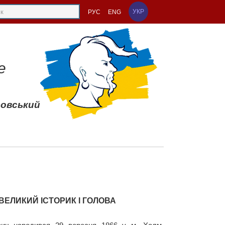
УКР
РУС
ENG
е
совський
ВЕЛИКИЙ ІСТОРИК І ГОЛОВА