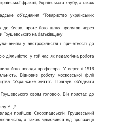
країнської фракції, Українського клубу, а також
адське об'єднання “Товариство українських
я до Києва, проте його шлях пролягав через
ти Грушевського на батьківщину:
ваченням у австрофільстві і причетності до
ю діяльністю, у той час як педагогічна робота
авила його посади професора. У вересні 1916
льність. Відновив роботу московської філії
цтва “Українське життя”. Прагнув об'єднати
Грушевського своїм головою. Він пристає до
салу УЦР;
о влади прийшов Скоропадський, Грушевський
іяльністю, а також відмовився від пропозиції