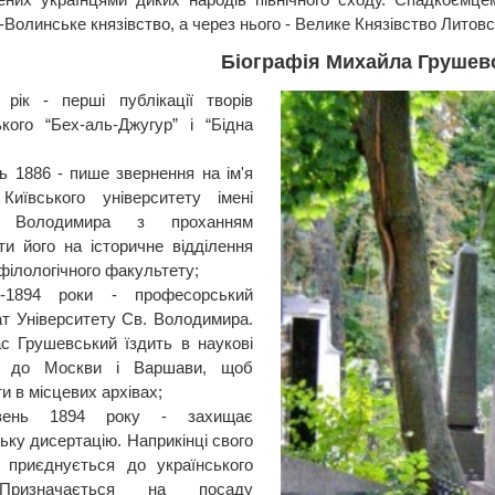
Волинське князівство, а через нього - Велике Князівство Литовс
Біографія Михайла Грушев
 рік - перші публікації творів
кого “Бех-аль-Джугур” і “Бідна
ь 1886 - пише звернення на ім'я
Київського університету імені
о Володимира з проханням
ти його на історичне відділення
філологічного факультету;
0-1894 роки - професорський
ат Університету Св. Володимира.
с Грушевський їздить в наукові
і до Москви і Варшави, щоб
и в місцевих архівах;
вень 1894 року - захищає
ьку дисертацію. Наприкінці свого
 приєднується до українського
Призначається на посаду