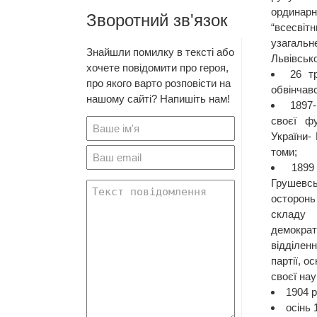
ордина
Зворотний зв'язок
“всесв
узагальн
Знайшли помилку в тексті або
Львівсько
хочете повідомити про героя,
26 т
про якого варто розповісти на
обвінчав
нашому сайті? Напишіть нам!
1897
своєї фу
України-
томи;
1899
Грушев
осторонь
складу
демократ
відділен
партії, о
своєї нау
1904 р
осінь 