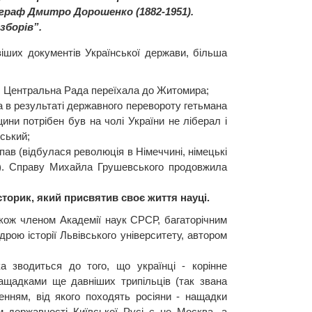
іограф Дмитро Дорошенко (1882-1951).
зборів”.
іших документів Української держави, більша
їв, Центральна Рада переїхала до Житомира;
на в результаті державного перевороту гетьмана
ни потрібен був на чолі України не ліберал і
ський;
пав (відбулася революція в Німеччині, німецькі
ну). Справу Михайла Грушевського продовжила
сторик, який присвятив своє життя науці.
акож членом Академії наук СРСР, багаторічним
рою історії Львівського університету, автором
ка зводиться до того, що українці - корінне
нащадками ще давніших трипільців (так звана
ленням, від якого походять росіяни - нащадки
м державності Київської Русі є не Москва, а