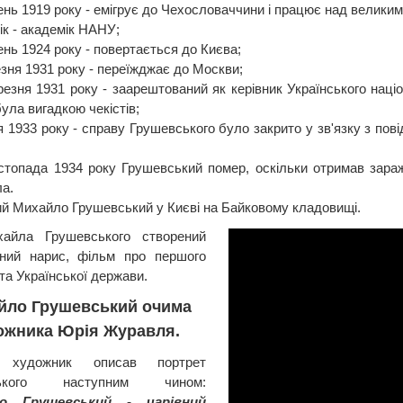
нь 1919 року - емігрує до Чехословаччини і працює над великим п
ік - академік НАНУ;
нь 1924 року - повертається до Києва;
зня 1931 року - переїжджає до Москви;
резня 1931 року - заарештований як керівник Українського націон
ула вигадкою чекістів;
ня 1933 року - справу Грушевського було закрито у зв'язку з по
стопада 1934 року Грушевський помер, оскільки отримав зараж
а.
ний Михайло Грушевський у Києві на Байковому кладовищі.
айла Грушевського створений
чний нарис, фільм про першого
та Української держави.
йло Грушевський очима
ожника Юрія Журавля.
й художник описав портрет
ського наступним чином:
ло Грушевський - чарівний