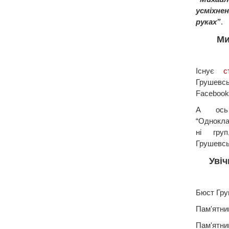
усміхне
руках”
.
Ми
Існує
с
Грушевс
Facebook
А ось
“Одноклас
ні гру
Грушевсь
Увіч
Бюст Гру
Пам'ятни
Пам'ятник