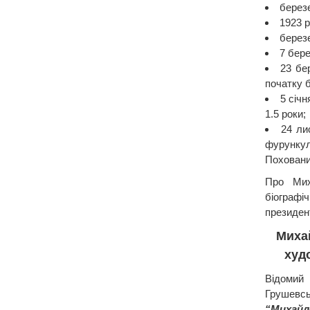
березе
1923 р
березе
7 бере
23 бе
початку б
5 січ
1.5 роки;
24 ли
фурункул
​​Похова
Про Мих
біографі
президен
Миха
худ
Відоми
Грушев
“Михай