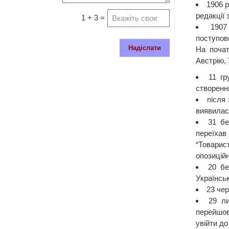
1906 р
редакції 
1 + 3 =
1907
поступовц
Надіслати
На почат
Австрію,
11 гр
створення
після
виявилас
31 бе
переїхав
“Товарис
опозиційн
20 бе
Українськ
23 че
29 ли
перейшов
увійти д