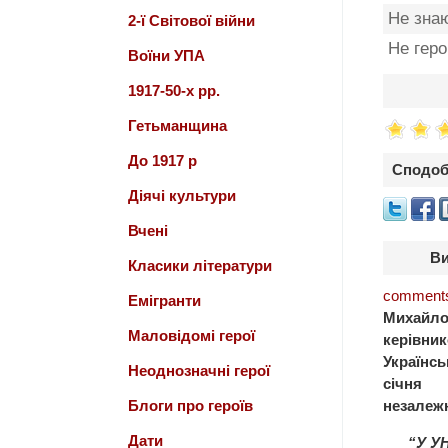
Не зна
2-ї Світової війни
Не гер
Воїни УПА
1917-50-х рр.
Гетьманщина
До 1917 р
Сподоб
Діячі культури
Вчені
Ви
Класики літератури
comments
Емігранти
Михайл
Маловідомі герої
керівник
Українсь
Неоднозначні герої
січня
Блоги про героїв
незалежн
Дати
“У У