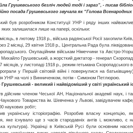
ла Грушевського безліч людей тоді і зараз”, - писав бібл
ійно посада Грушевського звучала як “Голова Всенародних 
кий був розробником Конституції УНР і ряду інших найважлив
 яких залишилася лише на папері, оскільки:
місяць, в лютому 1918 р., війська радянської Росії захопили Ки
ез 2 місяці, 29 квітня 1918 р., Центральна Рада була ліквідова
оропадського. Окупаційним військам Німеччини та Австро-Угорщи
 Михайло Грушевський, а жорсткий диктатор - генерал Скоропад
7 місяців, у листопаді 1918 р., режим гетьмана Скоропадського в
програли у Першій світовій війні і повернулися на батьківщи
ія УНР на чолі з Винниченком, потім - Симоном Петлюрою.
Грушевський - великий і найвідоміший у світі український і
ув дійсним членом Чеської АН, Національної академії наук, і т
Наукового Товариства ім. Шевченка у Львові, завідувачем кафед
0 наукових робіт;
рив українську історіографію. Розробив власну концепцію, я
я, яке існувало ще з часів стародавніх антів і, можливо, є 
ька культура). Українці в Київській Русі були основним насе
ених українцями диких народів північного сходу. Спадкоємце