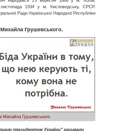
вич народився 29 вересня 1866 у м. Холм,
листопада 1934 у м. Кисловодську, СРСР.
тральної Ради Української Народної Республіки
 Михайла Грушевського.
а Михайла Грушевського
першим президентом України" називали