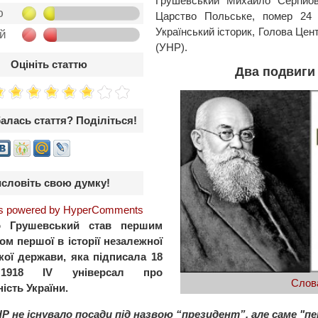
Грушевський Михайло Сергійо
ю
Царство Польське, помер 24 
Український історик, Голова Цен
ой
(УНР).
Оцініть статтю
Два подвиги
алась стаття? Поділіться!
словіть свою думку!
 powered by HyperComments
о Грушевський став першим
ом першої в історії незалежної
кої держави, яка підписала 18
 1918 IV універсал про
Слов
ість України.
НР не існувало посади під назвою “президент”, але саме "