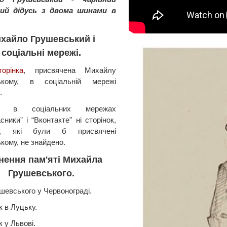
ний дідусь з двома шинами в
хайло Грушевський і
соціальні мережі.
торінка
, присвячена Михайлу
ькому, в соціальній мережі
.
 в соціальних мережах
ники” і “Вконтакте” ні сторінок,
п, які були б присвячені
кому, не знайдено.
нення пам'яті Михайла
Грушевського.
шевського у Червонограді.
к в Луцьку.
 у Львові.