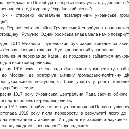
ік - виїжджає до Петербурга і бере активну участь у діяльності У
заснованого тоді журналу “Український вісник”;
 рік - створено нелегальне позапартійний українське гром
ів”.
ку Першої світової війни Грушевський спробував повернутис
 Угорщину і Румунію. Однак російська влада мала намір поверну
удня 1914 Михайло Грушевський був заарештований за звину
 Легіону січових стрільців. Був відправлений у заслання;
 звільнення переїхав до Казані, де продовжив займатися науково
я для нього забороненою;
резня 1916 року - вчена рада Львівського університету позб
 до Москви, де розгорнув активну громадсько-політичну дія
тва українських поступовців”, брав участь у роботі видавни
і українські сили;
резня 1917 року Українська Центральна Рада заочно обирає 
ої партії соціалістів-революціонерів;
рвня 1917 року - приймає участь у проголошенні Першого універ
стопада 1918 року після перевороту, в результаті якого д
 на нелегальне становище. У підпіллі він займався науковою д
о складу академії, заснованої Скоропадським;