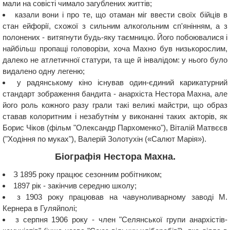
мали на совісті чимало загублених життів;
казали вони і про те, що отаман міг ввести своїх бійців в
стан ейфорії, схожої з сильним алкогольним сп'янінням, а з
полонених - витягнути будь-яку таємницю. Його побоювалися і
найбільш пропащі головорізи, хоча Махно був низькорослим,
далеко не атлетичної статури, та ще й інвалідом: у нього було
видалено одну легеню;
у радянському кіно існував один-єдиний карикатурний
стандарт зображення бандита - анархіста Нестора Махна, але
його роль кожного разу грали такі великі майстри, що образ
ставав колоритним і незабутнім у виконанні таких акторів, як
Борис Чіков (фільм "Олександр Пархоменко"), Віталій Матвєєв
("Ходіння по муках"), Валерій Золотухін («Салют Марія»).
Біографія Нестора Махна.
З 1895 року працює сезонним робітником;
1897 рік - закінчив середню школу;
з 1903 року працював на чавуноливарному заводі М.
Кернера в Гуляйполі;
з серпня 1906 року - член "Селянської групи анархістів-