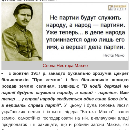
Слова Нестора Махно
з жовтня 1917 р. занадто буквально зрозумів Декрет
більшовиків "Про землю" і без більшовиків швидко
роздав землю селянам,
заявивши:
”В новій державі не
партії будуть служити народу, а народ - партіям. Вже
тепер ... у справі народу згадується одне лише його ім'я,
а вершать справи партії"
. У цьому і була головна ілюзія
українських селян і їхнього лідера "Батька Махна": взяти
землю, самостійно господарювати на ній, виплачуючи владі
продподаток і її захищати, що й робили загони Махна, які