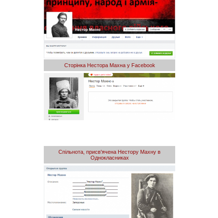
Сторінка Нестора Махна у Facebook
Спільнота, присв'ячена Нестору Махну в
Однокласниках