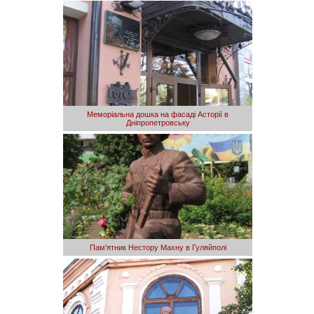
Меморіальна дошка на фасаді Асторії в
Дніпропетровську
Пам'ятник Нестору Махну в Гуляйполі