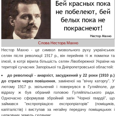
Слова Нестора Махно
Нестор Махно - це символ визвольного руху українських
селян після революції 1917 р., він перейняв ті ж помилки та
ілюзії, в котрі вірила більшість селян Лівобережної України на
території сучасних Запорізької та Дніпропетровської областей:
до революції - анархіст, засуджений у 22 роки (1910 р.)
до страти через повішення
, заміненої на "вічну каторгу". У
лютому 1917 р. звільнений і повернувся в Гуляйполе, де
відразу ж був обраний головою Гуляйпільського ради.
Одночасно сформував збройний загін "Чорної гвардії", що
займався "експропріацією експропріаторів" (поміщиків,
капіталістів) і виступав за негайну передачу поміщицьких і
церковних земель селянам;