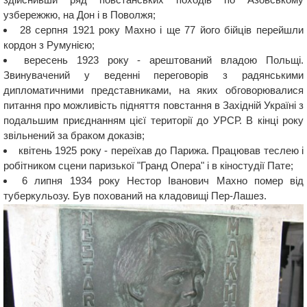
узбережжю, на Дон і в Поволжя;
28 серпня 1921 року Махно і ще 77 його бійців перейшли
кордон з Румунією;
вересень 1923 року - арештований владою Польщі.
Звинувачений у веденні переговорів з радянськими
дипломатичними представниками, на яких обговорювалися
питання про можливість підняття повстання в Західній Україні з
подальшим приєднанням цієї території до УРСР. В кінці року
звільнений за браком доказів;
квітень 1925 року - переїхав до Парижа. Працював теслею і
робітником сцени паризької "Гранд Опера" і в кіностудії Пате;
6 липня 1934 року Нестор Іванович Махно помер від
туберкульозу. Був похований на кладовищі Пер-Лашез.