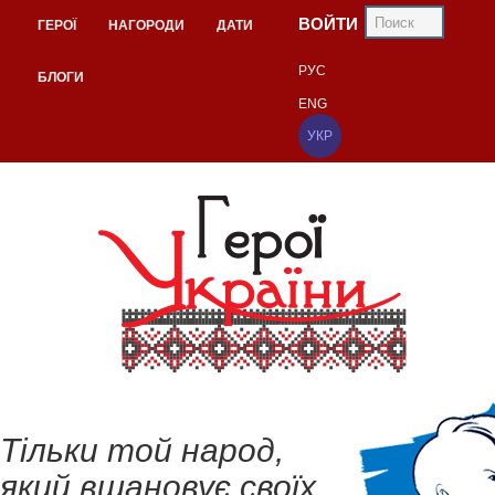
ВОЙТИ
ГЕРОЇ
НАГОРОДИ
ДАТИ
РУС
БЛОГИ
ENG
УКР
Тільки той народ,
який вшановує своїх