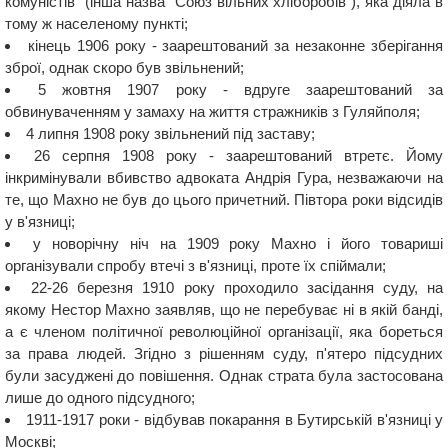
комуністів" (інша назва "Союз вільних хліборобів"), яка діяла в
тому ж населеному пункті;
кінець 1906 року - заарештований за незаконне зберігання
зброї, однак скоро був звільнений;
5 жовтня 1907 року - вдруге заарештований за
обвинуваченням у замаху на життя стражників з Гуляйполя;
4 липня 1908 року звільнений під заставу;
26 серпня 1908 року - заарештований втретє. Йому
інкримінували вбивство адвоката Андрія Гура, незважаючи на
те, що Махно не був до цього причетний. Півтора роки відсидів
у в'язниці;
у новорічну ніч на 1909 року Махно і його товариші
організували спробу втечі з в'язниці, проте їх спіймали;
22-26 березня 1910 року проходило засідання суду, на
якому Нестор Махно заявляв, що не перебуває ні в якій банді,
а є членом політичної революційної організації, яка бореться
за права людей. Згідно з рішенням суду, п'ятеро підсудних
були засуджені до повішення. Однак страта була застосована
лише до одного підсудного;
1911-1917 роки - відбував покарання в Бутирській в'язниці у
Москві;