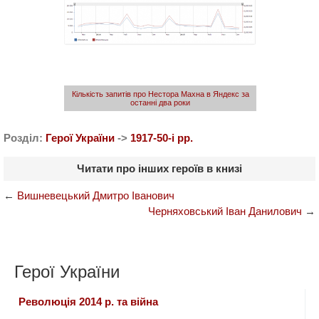
Кількість запитів про Нестора Махна в Яндекс за
останні два роки
Розділ:
Герої України
->
1917-50-i рр.
Читати про інших героїв в книзі
←
Вишневецький Дмитро Іванович
Черняховський Іван Данилович
→
Герої України
Революція 2014 р. та війна