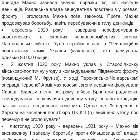
бригада Махно зазнала значної поразки під час наступу
денікінців. Радянська влада звинуватила повстанців у розвалі
фронту і оголосила Махна поза законом. Проте Махно
продовжував боротьбу, навіть перебуваючи в тилу денікінців;
вересень 1919 року - завершив переформування
повстанських та окремих червоноармійських загонів.
Партизанське військо було перейменовано в "Революційну
повстанську армію України (махновців)", яка налічувала
близько 80 000 бійців;
2 жовтня 1920 року Махно уклав у Старобільську
військово-політичну угоду з командуванням Південного фронту
(командуючий М. Фрунзе). У ході Перекопсько-Чонгарськомї
операції Червоної Армії махновські загони першими форсували
Сиваш. Відразу після розгрому військ Врангеля радянське
командування, порушуючи підписану угоду, почало ліквідацію
частин свого недавнього союзника. Однак ще 29 вересня в
Харкові на засіданні політбюро ЦК КП (б) вирішено угоду про
перемир'я не оголошувати”
листопад 1920 року - вересень 1921 року - Махно вів
виснажливу і запеклу боротьбу проти більшовицької влади,
здійснивши ряд повстанських походів по Азовському