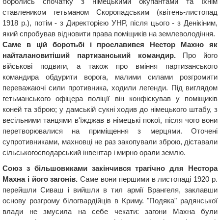
боролись спочатку з німецькими окупантами та їхнім
ставлеником гетьманом Скоропадським (квітень-листопад
1918 р.), потім - з Директорією УНР, після цього - з Денікіним,
який спробував відновити права поміщиків на землеволодіння.
Саме в цій боротьбі і прославився Нестор Махно як
найталановитіший партизанський командир.
Про його
військові подвиги, а також про вміння партизанського
командира обдурити ворога, малими силами розгромити
переважаючі сили противника, ходили легенди. Під виглядом
гетьманського офіцера поліції він конфіскував у поміщиків
коней та зброю; у дамській сукні ходив до німецького штабу, з
весільними танцями в'їжджав в німецькі покої, після чого вони
перетворювалися на приміщення з мерцями. Оточені
супротивниками, махновці не раз закопували зброю, діставали
сільськогосподарський інвентар і мирно орали землю.
Союз з більшовиками закінчився трагічно для Нестора
Махна і його загонів.
Саме вони першими в листопаді 1920 р.
перейшли Сиваш і вийшли в тил армії Врангеля, заклавши
основу розгрому білогвардійців в Криму. "Подяка" радянської
влади не змусила на себе чекати: загони Махна були