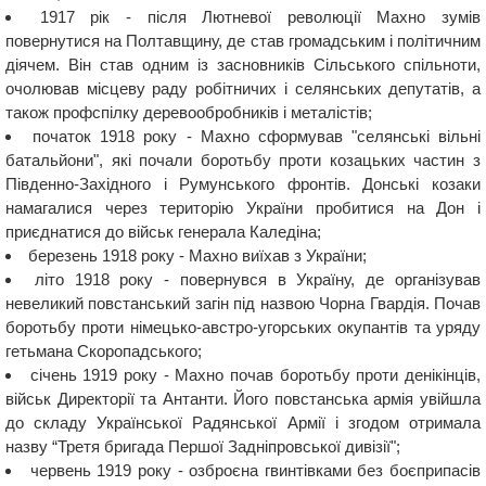
1917 рік - після Лютневої революції Махно зумів
повернутися на Полтавщину, де став громадським і політичним
діячем. Він став одним із засновників Сільського спільноти,
очолював місцеву раду робітничих і селянських депутатів, а
також профспілку деревообробників і металістів;
початок 1918 року - Махно сформував "селянські вільні
батальйони", які почали боротьбу проти козацьких частин з
Південно-Західного і Румунського фронтів. Донські козаки
намагалися через територію України пробитися на Дон і
приєднатися до військ генерала Каледіна;
березень 1918 року - Махно виїхав з України;
літо 1918 року - повернувся в Україну, де організував
невеликий повстанський загін під назвою Чорна Гвардія. Почав
боротьбу проти німецько-австро-угорських окупантів та уряду
гетьмана Скоропадського;
січень 1919 року - Махно почав боротьбу проти денікінців,
військ Директорії та Антанти. Його повстанська армія увійшла
до складу Української Радянської Армії і згодом отримала
назву “Третя бригада Першої Задніпровської дивізії";
червень 1919 року - озброєна гвинтівками без боєприпасів