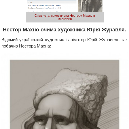
Спільнота, присв'ячена Нестору Махну в
ВКонтакті
Нестор Махно очима художника Юрія Журавля.
Відомий український художник і аніматор Юрій Журавель так
побачив Нестора Махна: