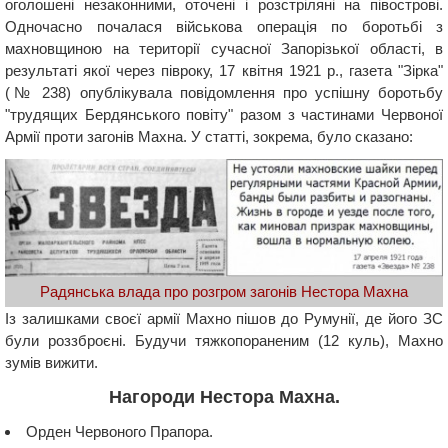
оголошені незаконними, оточені і розстріляні на півострові.
Одночасно почалася військова операція по боротьбі з
махновщиною на території сучасної Запорізької області, в
результаті якої через півроку, 17 квітня 1921 р., газета "Зірка"
(№ 238) опублікувала повідомлення про успішну боротьбу
"трудящих Бердянського повіту" разом з частинами Червоної
Армії проти загонів Махна. У статті, зокрема, було сказано:
Радянська влада про розгром загонів Нестора Махна
Із залишками своєї армії Махно пішов до Румунії, де його ЗС
були роззброєні. Будучи тяжкопораненим (12 куль), Махно
зумів вижити.
Нагороди Нестора Махна.
Орден Червоного Прапора.