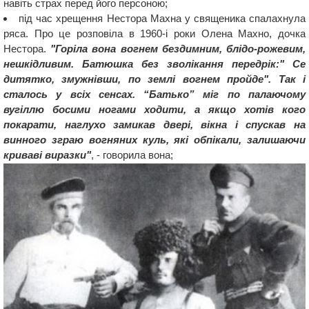
навіть страх перед його персоною;
під час хрещення Нестора Махна у священика спалахнула
ряса. Про це розповіла в 1960-і роки Олена Махно, дочка
Нестора.
"Горіла вона вогнем бездимним, блідо-рожевим,
нешкідливим. Батюшка без зволікання передрік:" Се
дитятко, змужнівши, по землі вогнем пройде". Так і
сталось у всіх сенсах. “Батько” міг по палаючому
вугіллю босими ногами ходити, а якщо хотів кого
покарати, наглухо замикав двері, вікна і спускав на
винного зграю вогняних куль, які обпікали, залишаючи
криваві виразки"
, - говорила вона;