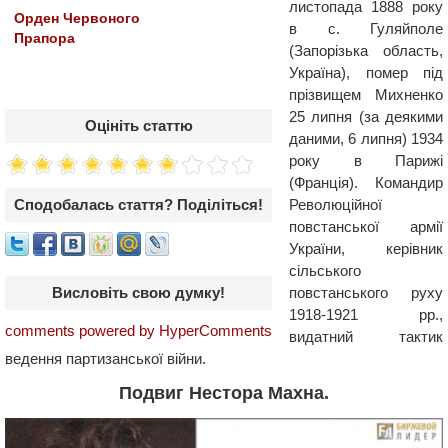
листопада 1888 року
Орден Червоного
в с. Гуляйполе
Прапора
(Запорізька область,
Україна), помер під
прізвищем Михненко
25 липня (за деякими
Оцініть статтю
даними, 6 липня) 1934
року в Парижі
(Франція). Командир
Сподобалась стаття? Поділіться!
Революційної
повстанської армії
України, керівник
сільського
Висловіть свою думку!
повстанського руху
1918-1921 рр.,
comments powered by HyperComments
видатний тактик
ведення партизанської війни.
Подвиг Нестора Махна.