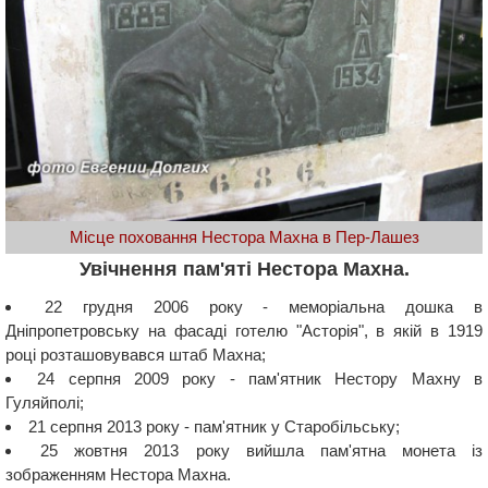
Місце поховання Нестора Махна в Пер-Лашез
Увічнення пам'яті Нестора Махна.
22 грудня 2006 року - меморіальна дошка в
Дніпропетровську на фасаді готелю "Асторія", в якій в 1919
році розташовувався штаб Махна;
24 серпня 2009 року - пам'ятник Нестору Махну в
Гуляйполі;
21 серпня 2013 року - пам'ятник у Старобільську;
25 жовтня 2013 року вийшла пам'ятна монета із
зображенням Нестора Махна.