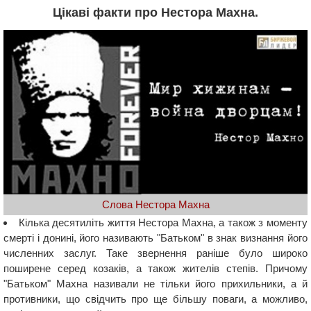
Цікаві факти про Нестора Махна.
Слова Нестора Махна
Кілька десятиліть життя Нестора Махна, а також з моменту
смерті і донині, його називають "Батьком" в знак визнання його
численних заслуг. Таке звернення раніше було широко
поширене серед козаків, а також жителів степів. Причому
"Батьком" Махна називали не тільки його прихильники, а й
противники, що свідчить про ще більшу поваги, а можливо,