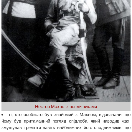
Нестор Махно із поплічниками
ті, хто особисто був знайомий з Махном, відзначали, що
йому був притаманний погляд спідлоба, який наводив жах,
змушував тремтіти навіть найближчих його сподвижників, що