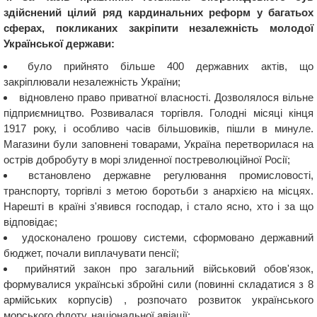
здійснений цілий ряд кардинальних реформ у багатьох
сферах, покликаних закріпити незалежність молодої
Української держави:
було прийнято більше 400 державних актів, що
закріплювали незалежність України;
відновлено право приватної власності. Дозволялося вільне
підприємництво. Розвивалася торгівля. Голодні місяці кінця
1917 року, і особливо часів більшовиків, пішли в минуле.
Магазини були заповнені товарами, Україна перетворилася на
острів добробуту в морі злиденної постреволюційної Росії;
встановлено державне регулювання промисловості,
транспорту, торгівлі з метою боротьби з анархією на місцях.
Нарешті в країні з'явився господар, і стало ясно, хто і за що
відповідає;
удосконалено грошову системи, сформовано державний
бюджет, почали виплачувати пенсії;
прийнятий закон про загальний військовий обов'язок,
формувалися українські збройні сили (повинні складатися з 8
армійських корпусів) , розпочато розвиток українського
морського флоту, національної авіації;