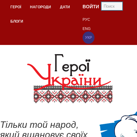
ВОЙТИ
ГЕРОЇ
НАГОРОДИ
ДАТИ
РУС
БЛОГИ
ENG
УКР
Тільки той народ,
який вшановує своїх