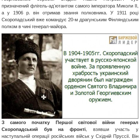
призначений флігель-ад'ютантом самого імператора Миколи II,
а у 1906 р. він отримав звання полковника. У 1911 році
Скоропадський вже командує 20-м драгунським Фінляндським
полком в чині генерал-майора.
З самого початку Першої світової війни генерал
Скоропадський був на фронті
, взявши участь у
наступальній операції російських військ у Східній Пруссії. Він