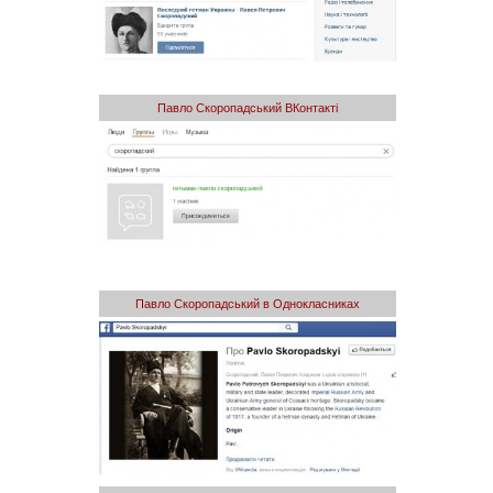
Павло Скоропадський ВКонтакті
Павло Скоропадський в Однокласниках