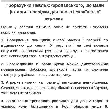
Прорахунки Павла Скоропадського, що мали
фатальні наслідки для нього і Української
держави.
Однак у політиці гетьмана важко не помітити і численні
помилки, наприклад:
1. Повернення поміщиків у свої маєтки і репресії по
відношенню до селян
. У результаті на селі почався
потужний повстанський рух. Цим відразу ж скористалися
більшовики для своєї антиурядової агітації.
2. Зосередження в своїх руках майже диктаторських
повноважень
. Заборона діяльності партій та фактична
ліквідація українського парламентаризму.
3. Аграрне питання на практиці залишився невирішеним
.
Селяни, які складали переважну більшість населення України,
так нічого і не отримали.
4. Збільшення тривалості робочого дня до 12 годин в
умовах, коли більшовики в Росії обіцяли лише 8
.