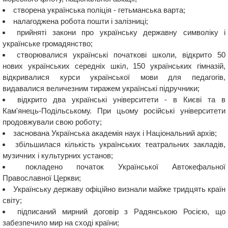
створена українська поліція - гетьманська варта;
налагоджена робота пошти і залізниці;
прийняті закони про українську державну символіку і
українське громадянство;
створювалися українські початкові школи, відкрито 50
нових українських середніх шкіл, 150 українських гімназій,
відкривалися курси української мови для педагогів,
видавалися величезним тиражем українські підручники;
відкрито два українські університети - в Києві та в
Кам'янець-Подільському. При цьому російські університети
продовжували свою роботу;
заснована Українська академія наук і Національний архів;
збільшилася кількість українських театральних закладів,
музичних і культурних установ;
покладено початок Української Автокефальної
Православної Церкви;
Українську державу офіційно визнали майже тридцять країн
світу;
підписаний мирний договір з Радянською Росією, що
забезпечило мир на сході країни;