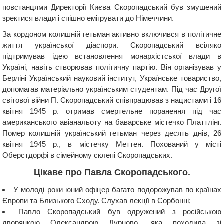
повстанцями Директорії Києва Скоропадський був змушений
зректися влади і спішно емігрувати до Німеччини.
За кордоном колишній гетьман активно включився в політичне
життя української діаспори. Скоропадський всіляко
підтримував ідею встановлення монархістської влади в
Україні, навіть створював політичну партію. Він організував у
Берліні Український науковий інститут, Українське товариство,
допомагав матеріально українським студентам. Під час Другої
світової війни П. Скоропадський співпрацював з нацистами і 16
квітня 1945 р. отримав смертельне поранення під час
американського авіанальоту на баварське містечко Платтлінг.
Помер колишній український гетьман через десять днів, 26
квітня 1945 р., в містечку Меттен. Похований у місті
Оберстдорфі в сімейному склепі Скоропадських.
Цікаве про Павла Скоропадського.
У молоді роки юний офіцер багато подорожував по країнах
Європи та Близького Сходу. Слухав лекції в Сорбонні;
Павло Скоропадський був одружений з російською
дворянкою Олександрою Дурново, яка походила зі