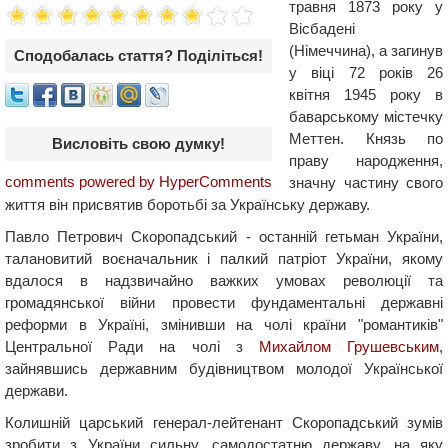
травня 1873 року у
Вісбадені
(Німеччина), а загинув
Сподобалась стаття? Поділіться!
у віці 72 років 26
квітня 1945 року в
баварському містечку
Меттен. Князь по
Висловіть свою думку!
праву народження,
comments powered by HyperComments
значну частину свого
життя він присвятив боротьбі за Українську державу.
Павло Петрович Скоропадський - останній гетьман України,
талановитий воєначальник і палкий патріот України, якому
вдалося в надзвичайно важких умовах революції та
громадянської війни провести фундаментальні державні
реформи в Україні, змінивши на чолі країни "романтиків"
Центральної Ради на чолі з
Михайлом Грушевським
,
зайнявшись державним будівництвом молодої Української
держави.
Колишній царський генерал-лейтенант Скоропадський зумів
зробити з України сильну, самодостатню державу, на яку