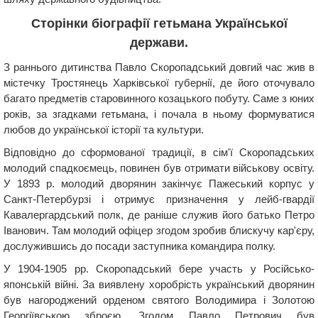
Сторінки біографії гетьмана Української
держави.
З раннього дитинства Павло Скоропадський довгий час жив в
містечку Тростянець Харківської губернії, де його оточувало
багато предметів старовинного козацького побуту. Саме з юних
років, за згадками гетьмана, і почала в ньому формуватися
любов до української історії та культури.
Відповідно до сформованої традиції, в сім'ї Скоропадських
молодий спадкоємець, повинен був отримати військову освіту.
У 1893 р. молодий дворянин закінчує Пажеський корпус у
Санкт-Петербурзі і отримує призначення у лейб-гвардії
Кавалергардський полк, де раніше служив його батько Петро
Іванович. Там молодий офіцер згодом зробив блискучу кар'єру,
дослужившись до посади заступника командира полку.
У 1904-1905 рр. Скоропадський бере участь у Російсько-
японській війні. За виявлену хоробрість український дворянин
був нагороджений орденом святого Володимира і Золотою
Георгіївською зброєю. Згодом Павло Петрович був