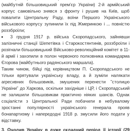
(майбутній більшовицький прем'єр України) 2-й армійський
корпус самовільно знявся з фронту і рушив на Київ, щоб
повалити Центральну Раду, воїни Першого Українського
військового корпусу зупинили їх під Жмеринкою і ... повністю
роззброїли;
3 грудня 1917 р. війська Скоропадського, зайнявши
залізничні станції Шепетівка і Старокостянтинів, роззброїли і
розігнали більшовицький Військово-революційний комітет в 11-
й армії і захопили в полон червоного полковника командарма
Єгорова (майбутнього радянського маршала).
Таким чином, бійці під керівництвом П. Скоропадського не
тільки врятували українську владу, а й зуміли налякати
агресивних більшовиків, змушених перенести "столицю
України" до Харкова, оскільки західніше і ЦР, і Скоропадський
не залишили більшовикам практично ніяких шансів. Однак
соціалісти з Центральної Ради побачили в небувалому
зростанні популярності українського генерала прояв
бонапартизму і напередодні 1918 р. змусили його подати у
відставку.
3. Очолив Україну в дуже складний період її історії (29