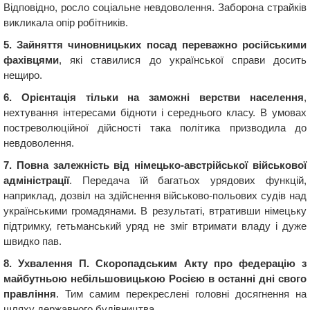
Відповідно, росло соціальне невдоволення. Заборона страйків
викликала опір робітників.
5. Зайняття чиновницьких посад переважно російськими
фахівцями
, які ставилися до української справи досить
нещиро.
6. Орієнтація тільки на заможні верстви населення
,
нехтування інтересами бідноти і середнього класу. В умовах
постреволюційної дійсності така політика призводила до
невдоволення.
7. Повна залежність від німецько-австрійської військової
адміністрації
. Передача їй багатьох урядових функцій,
наприклад, дозвіл на здійснення військово-польових судів над
українськими громадянами. В результаті, втративши німецьку
підтримку, гетьманський уряд не зміг втримати владу і дуже
швидко пав.
8. Ухвалення П. Скоропадським Акту про федерацію з
майбутньою небільшовицькою Росією в останні дні свого
правління
. Тим самим перекреслені головні досягнення на
шляху державного будівництва.