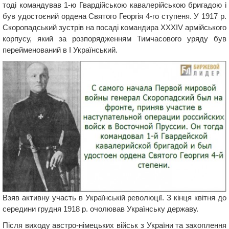
тоді командував 1-ю Гвардійською кавалерійською бригадою і
був удостоєний ордена Святого Георгія 4-го ступеня. У 1917 р.
Скоропадський зустрів на посаді командира XXXIV армійського
корпусу, який за розпорядженням Тимчасового уряду був
перейменований в I Український.
Взяв активну участь в Українській революції. З кінця квітня до
середини грудня 1918 р. очолював Українську державу.
Після виходу австро-німецьких військ з України та захоплення