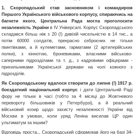
1. Скоропадський став засновником і командиром
Першого Українського військового корпусу, спираючись на
багнети якого, Центральна Рада могла проголосити
незалежність України
в IV Універсалі. Корпус Скоропадського
складався більш ніж з 20 (!) дивізій чисельністю в 14 тис., а
потім 60000 солдатів, прекрасно озброєних не тільки
гвинтівками, а й кулеметами, гарматами (2 артилерійських
полки), з кіннотою, броневиками, власними військово-
саперними підрозділами та т. д., з ​​кадровими офіцерами -
прихильниками Української держави на чолі кожного з
підрозділів.
Як Скоропадському вдалося створити до липня (!) 1917 р.
боєздатний національний корпус
і дати Центральній Раді
фору не тільки в часі (тобто за 4 місяці до Жовтневого
перевороту більшовиків у Петербурзі), а й реальний
військовий козир щодо захисту незалежності України від
Москви в умовах, коли уряд Леніна висилав ЦР один
ультиматум за іншим?
Відповідь проста... Скоропадський сформував його на базі 34-