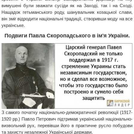
вимушені були зважати сусіди як на Заході, так і на Сході.
Нащадок гетьманського роду, шанувальник козацької слави,
він зміг відродити національні традиції, створивши моду на все
українське.
Подвиги Павла Скоропадського в ім'я України.
З самого початку національно-демократичної революції (1917-
1920 рр.) Павло Петрович підтримав український національно-
визвольний рух, перевівши його в практичне русло побудови
та захисту незалежної Української держави.