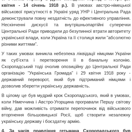
квітня - 14 січень 1918 р.).
В умовах австро-німецької
військової присутності в Україні уряд УНР і Центральна Рада
демонстрували повну нездатність до ефективного управління.
Нескінченні дискусії та внутрішньопартійні суперечки
Центральної Ради приводили до безупинної втрати авторитету
української влади, коли Україна та її столиця жили "абсолютно
різними життями".
У таких умовах виникла небезпека ліквідації німцями України
як суб'єкта і перетворення її в банальну колонію.
Скоропадський тоді очолив опозиційну до Центральної Ради
організацію "Українська Громада" і 29 квітня 1918 року -
державний переворот, який був підтриманий німцями і
дозволив зберегти українську державність.
В цілому це був мудрий крок Скоропадського, який в умовах,
коли Німеччина і Австро-Угорщина програвали Першу світову
війну, дав можливість отримати перепочинок від військового
вторгнення більшовицької Росії, щоб створити незалежну
українську державу і боєздатну армію.
4. За часів правління гетьмана Скоропадського був