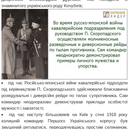
знаменитого українського роду Кочубеїв;
під час Російсько-японської війни кавалерійські підрозділи
під керівництвом П. Скоропадського здійснювали блискавичні
розвідувальні і диверсійні рейди по тилах супротивника. Сам
командир неодноразово демонстрував приклади особистої
мужності і завзятості;
під час наступу більшовиків на Київ у січні 1918 року
колишній командир Першого Українського корпусу був
змушений рятуватися, переодягнувшись простим селянином.