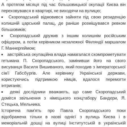
А протягом місяця під час більшовицької окупації Києва він
переховувався в квартирі, не виходячи на вулицю;
Скоропадський відмовився зайняти під свою резиденцію
колишній царський палац, де раніше розміщувався ревком
більшовиків;
Скоропадський дружив з іншим колишнім російським
офіцером, а потім керівником незалежної Фінляндії маршалом
Г. Маннергеймом;
австрійська окупаційна влада намагалася скомпрометувати
гетьмана П. Скоропадського, замінивши його на свого
висуванця Василя Вишиваного, який походив з імператорської
сім'ї Габсбургів. Але керівнику Української держави,
користуючись підтримкою німців, вдалося перемогти
інтриганів;
деякі дослідники вважають, що саме Скоропадський
домігся звільнення з німецького концтабору Бандери, Я.
Стецька, Мельника.
Історична пам'ять про Павла Скоропадського поки
відображена тільки в назві однієї з вулиць Києва і в
меморіальній дошці на вулиці Інститутській в українській