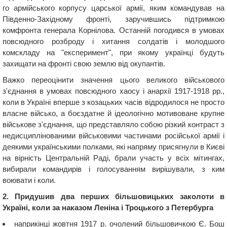
го армійського корпусу царської армії, яким командував на
Південно-Західному фронті, заручившись підтримкою
комфронта генерала Корнілова. Останній погодився в умовах
повсюдного розброду і хитання солдатів і молодшого
комскладу на "експеримент", при якому українці будуть
захищати на фронті свою землю від окупантів.
Важко переоцінити значення цього великого військового
з'єднання в умовах повсюдного хаосу і анархії 1917-1918 рр.,
коли в Україні вперше з козацьких часів відродилося не просто
власне військо, а боєздатне й ідеологічно мотивоване крупне
військове з'єднання, що представляло собою різкий контраст з
недисциплінованими військовими частинами російської армії і
деякими українськими полками, які напряму присягнули в Києві
на вірність Центральній Раді, брали участь у всіх мітингах,
вибирали командирів і голосуванням вирішували, з ким
воювати і коли.
2. Придушив два перших більшовицьких заколоти в
Україні, коли за наказом Леніна і Троцького з Петербурга
наприкінці жовтня 1917 р. очолений більшовичкою Є. Бош